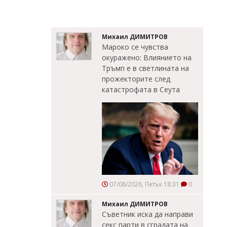
Михаил ДИМИТРОВ
Мароко се чувства
окуражено: Влиянието на
Тръмп е в светлината на
прожекторите след
катастрофата в Сеута
07/08/2026, Петък 18:31
0
Михаил ДИМИТРОВ
Съветник иска да направи
секс парти в сградата на