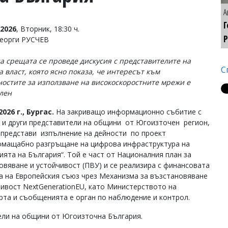
А
Г
2026
, Вторник, 18:30 ч.
Р
Георги РУСЧЕВ
на срещата се проведе дискусия с представителите на
С
а власт, която ясно показа, че интересът към
остите за използване на високоскоростните мрежи е
лен
2026 г., Бургас.
На закриващо информационно събитие с
 и други представители на общини от Югоизточен регион,
 представи изпълнение на дейности по проект
мащабно разгръщане на цифрова инфраструктура на
ията на България“. Той е част от Националния план за
овяване и устойчивост (ПВУ) и се реализира с финансовата
а на Европейския съюз чрез Механизма за възстановяване
чивост NextGenerationEU, като Министерството на
рта и съобщенията е орган по наблюдение и контрол.
ели на общини от Югоизточна България.