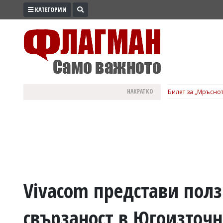
КАТЕГОРИИ
ПРОМО
ЗОНА
ИЗБОРИ
2026
ПРАКТИЧНО
НАКРАТКО
Билет за „Мръснот
КУЛТУРА
ЗДРАВЕ
ПОЛИТИКА
ОБЩИНИ
ОБЩЕСТВО
ЛАЙФСТАЙЛ
Vivacom представи полз
ВОЙНАТА
свързаност в Югоизточ
В