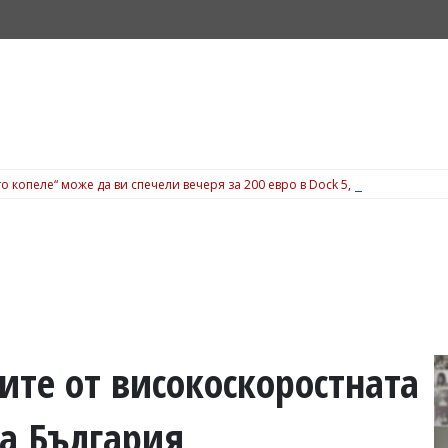
о копеле“ може да ви спечели вечеря за 200 евро в Dock 5, вижте подробн
ите от високоскоростната
на България