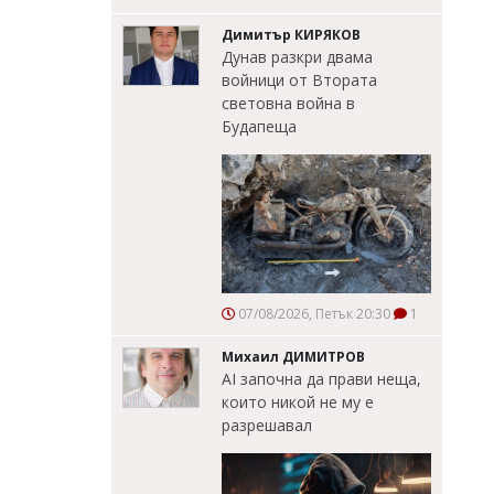
Димитър КИРЯКОВ
Дунав разкри двама
войници от Втората
световна война в
Будапеща
07/08/2026, Петък 20:30
1
Михаил ДИМИТРОВ
AI започна да прави неща,
които никой не му е
разрешавал