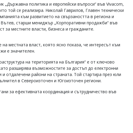
ик „Държавна политика и европейски въпроси“ във Vivacom,
ито той се реализира. Николай Гаврилов, Главен технически
омпанията към развитието на свързаността в региона и
р Вътев, старши мениджър „Корпоративни продажби“ във
ст за местните власти, бизнеса и гражданите.
е на местната власт, която ясно показа, че интересът към
жи е значителен.
структура на територията на България“ е от ключово
 като разширява възможностите за достъп до електронни
и и отдалечени райони на страната. Той стартира през юли
зпълнител в Североизточен и Югоизточен региони.
гани за ефективната координация и сътрудничество във