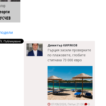
втор
еорги
УСЧЕВ
подели
Димитър КИРЯКОВ
Гърция засили проверките
по плажовете, глобите
стигнаха 73 000 евро
07/08/2026, Петък 21:00
0