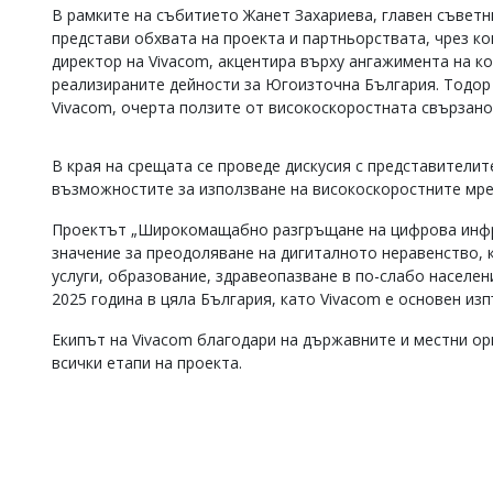
В рамките на събитието Жанет Захариева, главен съветн
Коментарите
представи обхвата на проекта и партньорствата, чрез ко
под
директор на Vivacom, акцентира върху ангажимента на к
статиите
се
реализираните дейности за Югоизточна България. Тодо
въвеждат
Vivacom, очерта ползите от високоскоростната свързано
от
читателите
и
В края на срещата се проведе дискусия с представителит
редакцията
възможностите за използване на високоскоростните мре
не
носи
Проектът „Широкомащабно разгръщане на цифрова инфра
отговорност
значение за преодоляване на дигиталното неравенство,
за
услуги, образование, здравеопазване в по-слабо населен
тях!
2025 година в цяла България, като Vivacom е основен и
Ако
откриете
Екипът на Vivacom благодари на държавните и местни ор
обиден
за
всички етапи на проекта.
вас
коментар,
моля
сигнализирайте
ни!