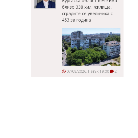
Бургаска област вече има
близо 338 хил. жилища,
сградите се увеличиха с
453 за година
07/08/2026, Петък 19:00
2