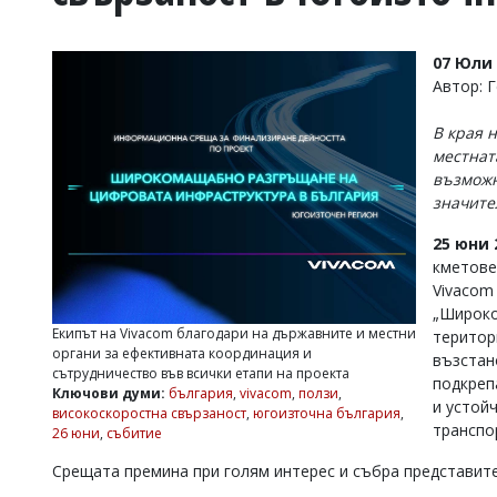
УКРАЙНА
СПОРТ
07 Юли 
РАЗСЛЕДВАНЕ
Автор: 
БИЗНЕС
В края 
ЮГ
местнат
възможн
Управители:
значите
Веселин
Василев,
25 юни 
email:
кметове
v.vasilev@flagman.bg
Vivacom
Катя
„Широко
Касабова,
Екипът на Vivacom благодари на държавните и местни
територ
еmail:
k.kassabova@flagman.bg
органи за ефективната координация и
възстан
сътрудничество във всички етапи на проекта
Главен
подкреп
Ключови думи:
българия
,
vivacom
,
ползи
,
редактор:
и устой
високоскоростна свързаност
,
югоизточна българия
,
Иван
транспо
26 юни
,
събитие
Колев,
email:
Срещата премина при голям интерес и събра представит
office@flagman.bg