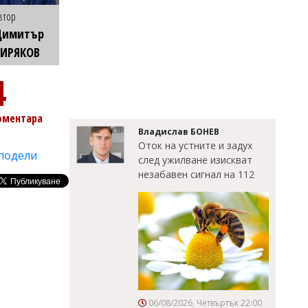
втор
Димитър
КИРЯКОВ
4
оментара
Владислав БОНЕВ
Оток на устните и задух
подели
след ужилване изискват
незабавен сигнал на 112
06/08/2026, Четвъртък 22:00