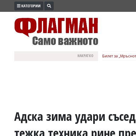
КАТЕГОРИИ
ПРОМО
ЗОНА
ИЗБОРИ
2026
ПРАКТИЧНО
НАКРАТКО
Билет за „Мръснот
КУЛТУРА
ЗДРАВЕ
ПОЛИТИКА
ОБЩИНИ
ОБЩЕСТВО
ЛАЙФСТАЙЛ
Адска зима удари съсед
ВОЙНАТА
тежка техника рине пр
В