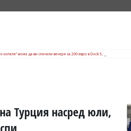
о копеле“ може да ви спечели вечеря за 200 евро в Dock 5, вижте подробн
на Турция насред юли,
еспи