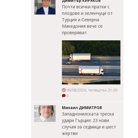
Димитър КИРЯКОВ
Почти всички пратки с
плодове и зеленчуци от
Турция и Северна
Македония вече се
проверяват
06/08/2026, Четвъртък 21:30
0
Михаил ДИМИТРОВ
Западнонилската треска
удари Гърция: 23 нови
случая за седмица и шест
жертви