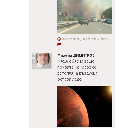
06/08/2026, Четвъртък 20:06
1
Михаил ДИМИТРОВ
NASA обясни защо
почвата на Марс се
затопля, а въздухът
остава леден