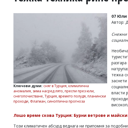
УКРАЙНА
СПОРТ
07 Юли 
РАЗСЛЕДВАНЕ
Автор: 
БИЗНЕС
Снежни 
ЮГ
социалн
Необича
Управители:
туристи
Веселин
Василев,
разгара
email:
натрупа
v.vasilev@flagman.bg
тежка с
Катя
заснети
Касабова,
Ключови думи:
сняг в Турция
,
климатична
социалн
еmail:
k.kassabova@flagman.bg
аномалия
,
зима насред лято
,
преспи през юли
,
власти 
снегопочистване
,
Турция
,
времето полудя
,
планински
Главен
проходи
проходи
,
Флагман
,
синоптична прогноза
редактор:
високоп
Иван
Колев,
Лошо време скова Турция: Бурни ветрове и майски
email:
office@flagman.bg
Този климатичен абсурд веднага ни припомня за подобни