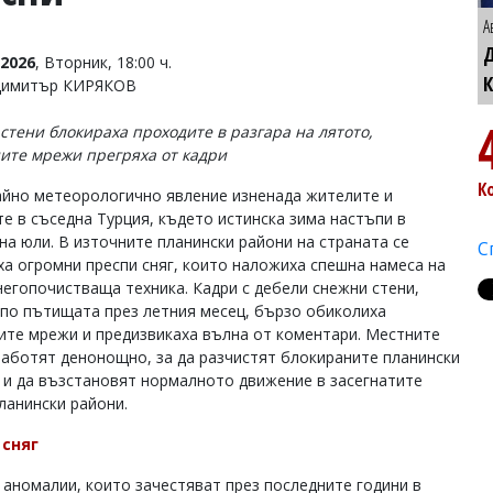
А
2026
, Вторник, 18:00 ч.
Димитър КИРЯКОВ
стени блокираха проходите в разгара на лятото,
ите мрежи прегряха от кадри
К
йно метеорологично явление изненада жителите и
те в съседна Турция, където истинска зима настъпи в
 на юли. В източните планински райони на страната се
С
ха огромни преспи сняг, които наложиха спешна намеса на
негопочистваща техника. Кадри с дебели снежни стени,
 по пътищата през летния месец, бързо обиколиха
ите мрежи и предизвикаха вълна от коментари. Местните
работят денонощно, за да разчистят блокираните планински
 и да възстановят нормалното движение в засегнатите
ланински райони.
 сняг
 аномалии, които зачестяват през последните години в