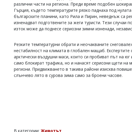
различни части на региона. Преди време подобен шокиращ
Коментарите
Гърция, където температурите рязко паднаха под нулата 
под
българските планини, като Рила и Пирин, неведнъж са ре
статиите
се
изненадват подготвените за жеги туристи. Тези случаи п
въвеждат
изток може да поднесе сериозни зимни изненади, незави
от
читателите
и
Резките температурни обрати и неочакваните снеговалеж
редакцията
нестабилност на климата в глобален мащаб. Експертите 
не
арктически въздушни маси, които си пробиват път на юг 
носи
само блокират трафика, но и нанасят сериозни щети на
отговорност
региони. Придвижването в такива райони изисква повише
за
слънчево лято в сурова зима само за броени часове.
тях!
Ако
откриете
обиден
за
вас
коментар,
моля
сигнализирайте
ни!
В категории:
Животът