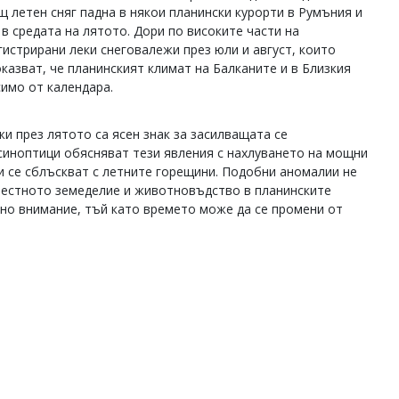
 летен сняг падна в някои планински курорти в Румъния и
в средата на лятото. Дори по високите части на
гистрирани леки снеговалежи през юли и август, които
оказват, че планинският климат на Балканите и в Близкия
симо от календара.
и през лятото са ясен знак за засилващата се
синоптици обясняват тези явления с нахлуването на мощни
и се сблъскват с летните горещини. Подобни аномалии не
 местното земеделие и животновъдство в планинските
но внимание, тъй като времето може да се промени от