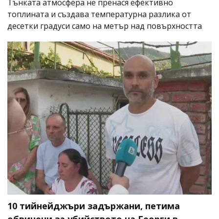
Тънката атмосфера не пренася ефективно
топлината и създава температурна разлика от
десетки градуси само на метър над повърхността
10 тийнейджъри задържани, петима