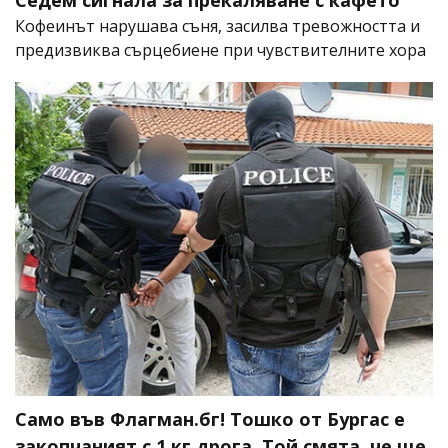
Кофеинът нарушава съня, засилва тревожността и
предизвиква сърцебиене при чувствителните хора
Само във Флагман.бг! Тошко от Бургас е
закопчаният с 1 кг дрога. Той смята, че ще