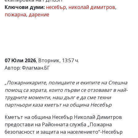
Ключови думи:
несебър
,
николай димитров
,
Коментарите
под
пожарна
,
дарение
статиите
се
въвеждат
от
читателите
и
редакцията
не
07 Юли 2026
, Вторник, 13:57 ч.
носи
Автор: Флагман.БГ
отговорност
за
тях!
„Пожарникарите, полицаите и екипите на Спешна
Ако
помощ са хората, които първи се отзовават в най-
откриете
обиден
трудните моменти, наш дълг е да сме техни
за
партньори каза кметът на община Несебър
вас
коментар,
Кметът на община Несебър Николай Димитров
моля
сигнализирайте
предостави на Районната служба „Пожарна
ни!
безопасност и защита на населението“-Несебър