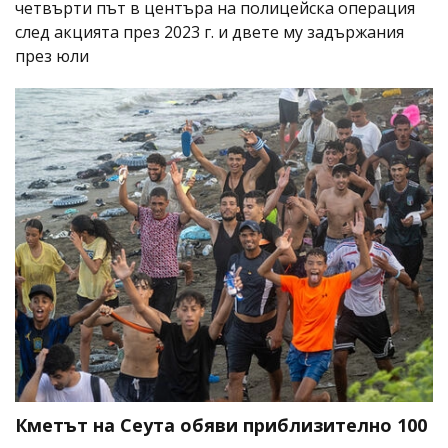
четвърти път в центъра на полицейска операция
след акцията през 2023 г. и двете му задържания
през юли
Кметът на Сеута обяви приблизително 100