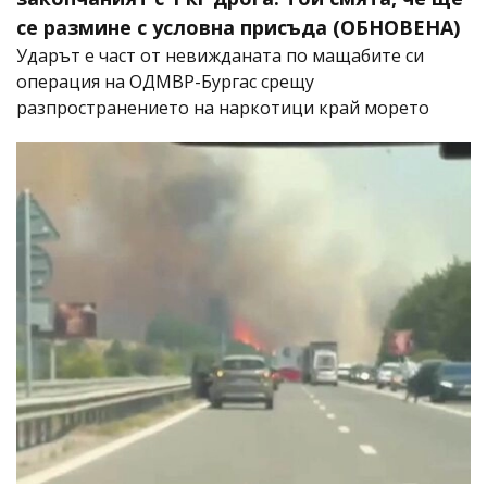
се размине с условна присъда (ОБНОВЕНА)
Ударът е част от невижданата по мащабите си
операция на ОДМВР-Бургас срещу
разпространението на наркотици край морето