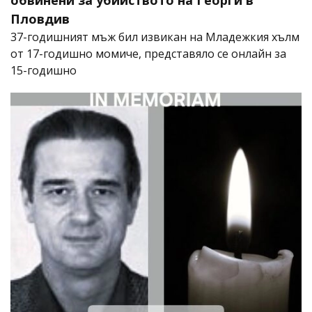
обвинени за убийството на Георги в
Пловдив
37-годишният мъж бил извикан на Младежкия хълм
от 17-годишно момиче, представяло се онлайн за
15-годишно