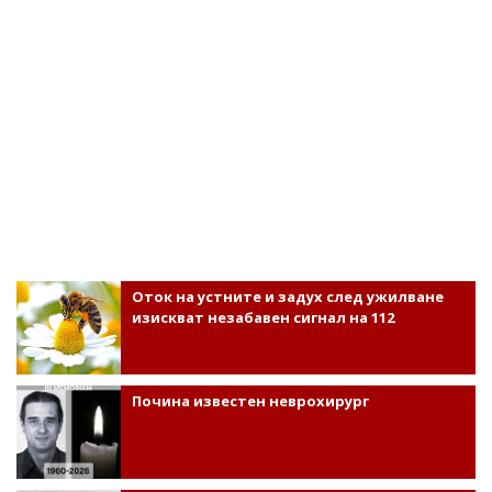
Оток на устните и задух след ужилване
изискват незабавен сигнал на 112
Почина известен неврохирург