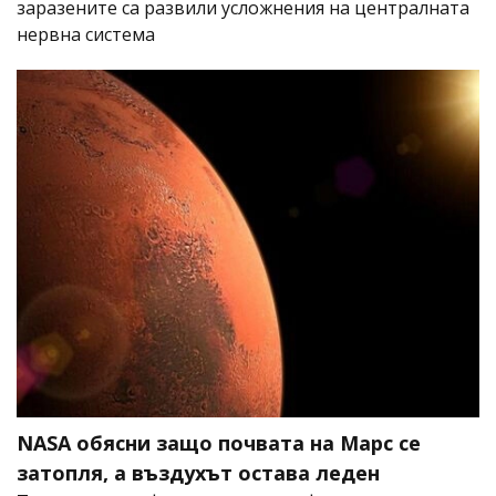
заразените са развили усложнения на централната
нервна система
NASA обясни защо почвата на Марс се
затопля, а въздухът остава леден