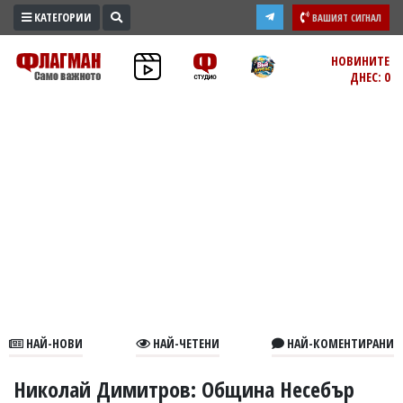
КАТЕГОРИИ
ВАШИЯТ СИГНАЛ
ПРОМО
НОВИНИТЕ
ДНЕС: 0
ЗОНА
ИЗБОРИ
2026
ПРАКТИЧНО
КУЛТУРА
ЗДРАВЕ
ПОЛИТИКА
ОБЩИНИ
ОБЩЕСТВО
ЛАЙФСТАЙЛ
НАЙ-НОВИ
НАЙ-ЧЕТЕНИ
НАЙ-КОМЕНТИРАНИ
ВОЙНАТА
В
Николай Димитров: Община Несебър