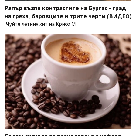
Рапър възпя контрастите на Бургас - град
на греха, баровците и трите черти (ВИДЕО)
Чуйте летния хит на Крисо М
Седем сигнала за прекаляване с кафето