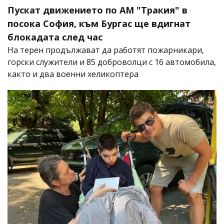
Пускат движението по АМ "Тракия" в
посока София, към Бургас ще вдигнат
блокадата след час
На терен продължават да работят пожарникари,
горски служители и 85 доброволци с 16 автомобила,
както и два военни хеликоптера