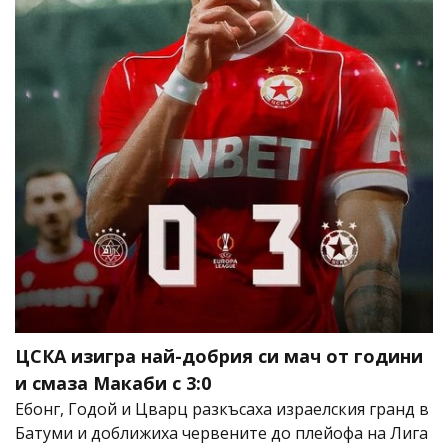
ЦСКА изигра най-добрия си мач от години
и смаза Макаби с 3:0
Ебонг, Годой и Цварц разкъсаха израелския гранд в
Батуми и доближиха червените до плейофа на Лига