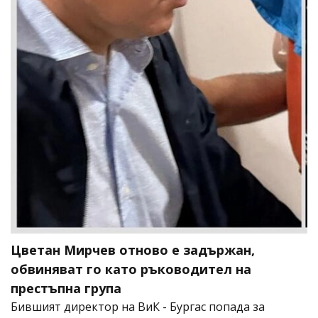
Цветан Мирчев отново е задържан,
обвиняват го като ръководител на
престъпна група
Бившият директор на ВиК - Бургас попада за