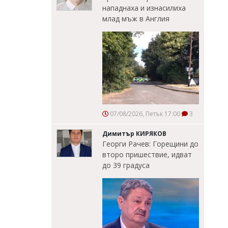
нападнаха и изнасилиха
млад мъж в Англия
07/08/2026, Петък 17:00
3
Димитър КИРЯКОВ
Георги Рачев: Горещини до
второ пришествие, идват
до 39 градуса