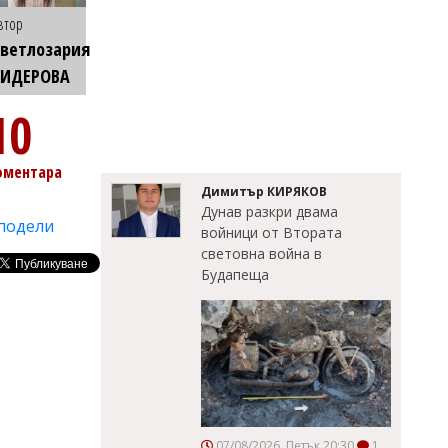
втор
ветлозария
КИДЕРОВА
10
оментара
Димитър КИРЯКОВ
Дунав разкри двама
подели
войници от Втората
световна война в
Будапеща
07/08/2026, Петък 20:30
1