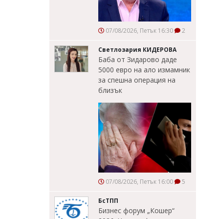
07/08/2026, Петък 16:30
2
Светлозария КИДЕРОВА
Баба от Зидарово даде
5000 евро на ало измамник
за спешна операция на
близък
07/08/2026, Петък 16:00
5
БсТПП
Бизнес форум „Кошер“