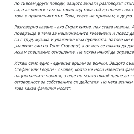
по съвсем други поводи, защото винаги разговорът стиг
си, а аз винаги съм заставал зад това той да поеме своя
това е правилният път. Това, което не приемам, е друго.
Разговорно казано - ако Емрах кихне, пак става новина. А
превръща в тема за националните телевизии и повод да 
си с труд, музика и уважение към публиката. Затова ми 
„малкият син на Тони Стораро“, а от мен се очаква да д
искам специално отношение. Не искам някой да оправдав
Искам само едно - еднакъв аршин за всички. Защото съм
Стефан или Георги - с човек, който не носи известна фа
националните новини, а още по-малко някой щеше да тъ
отговорност за собствените си действия. Но нека всичк
това каква фамилия носят"
.