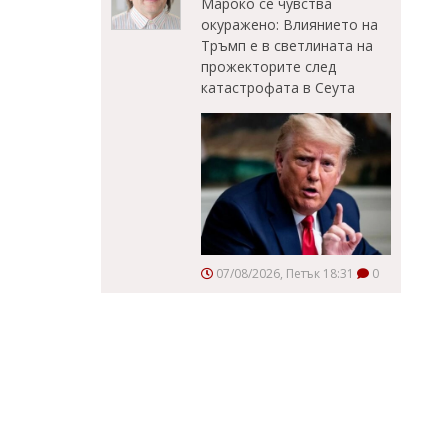
Мароко се чувства
окуражено: Влиянието на
Тръмп е в светлината на
прожекторите след
катастрофата в Сеута
07/08/2026, Петък 18:31
0