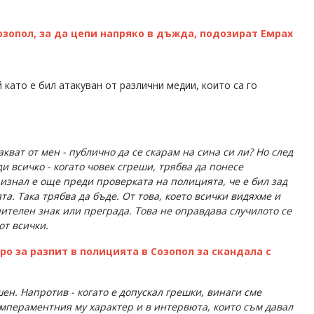
зопол, за да цепи напряко в дъжда, подозират Емрах
 като е бил атакуван от различни медии, които са го
кват от мен - публично да се скарам на сина си ли? Но след
и всичко - когато човек сгреши, трябва да понесе
ризнал е още преди проверката на полицията, че е бил зад
а. Така трябва да бъде. От това, което всички видяхме и
нителен знак или преграда. Това не оправдава случилото се
от всички.
ро за разпит в полицията в Созопол за скандала с
ен. Напротив - когато е допускал грешки, винаги сме
мпераментния му характер и в интервюта, които съм давал