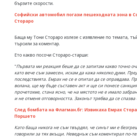
бързите скорости.
Коментарите
под
Софийски автомобил погази пешеходната зона в Со
статиите
Стораро
се
въвеждат
от
Баща му Тони Стораро излезе с изявление по темата, тъй
читателите
търсили за коментар.
и
редакцията
Ето какво посочи Стораро-старши:
не
носи
"
Първата ми реакция беше да се запитам какво точно оча
отговорност
като вече съм замесен, искам да кажа няколко думи. Пред
за
тях!
последствията. Емрах не се е опитал да се оправдава. П
Ако
волана, ще му бъде съставен акт и ще си понесе санкцият
откриете
прочетохме, стана ясно, че на мястото не е имало забра
обиден
и не отменя отговорността. Законът трябва да се спазва 
за
вас
След бомбата на Флагман.бг: Извикаха Емрах Стора
коментар,
Поршето
моля
сигнализирайте
Като баща никога не съм твърдял, че синът ми е безгреш
ни!
говорили за тях вкъщи. Неведнъж съм коментирал по-те