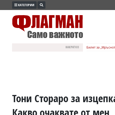
КАТЕГОРИИ
ПРОМО
ЗОНА
ИЗБОРИ
2026
ПРАКТИЧНО
НАКРАТКО
Билет за „Мръснот
КУЛТУРА
ЗДРАВЕ
ПОЛИТИКА
ОБЩИНИ
ОБЩЕСТВО
ЛАЙФСТАЙЛ
Тони Стораро за изцепк
ВОЙНАТА
Какво очаквате от мен,
В