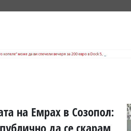
о копеле“ може да ви спечели вечеря за 200 евро в Dock 5, вижте подробн
ата на Емрах в Созопол:
 публично да се скарам