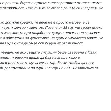
а и до него. Емрах е приемал последствията от постъпките
та отговорност. Така съм възпитавал децата си и вярвам, че
ко допусне грешка, тя вече не е просто негова, а се
търсят мен за коментар. Повече от 35 години градя името
е тежко, когато при подобни ситуации неизменно се казва:
авам обяснения за действията на един пълнолетен човек. Не
а Емрах или да бъде освободен от отговорност.
 убеден, че ако същата ситуация беше свързана с Иван,
милия, тя едва ли щеше да бъде водеща тема в
рси родителите му за коментар. Всеки трябва да носи
и бъдат третирани по един и същи начин - независимо от