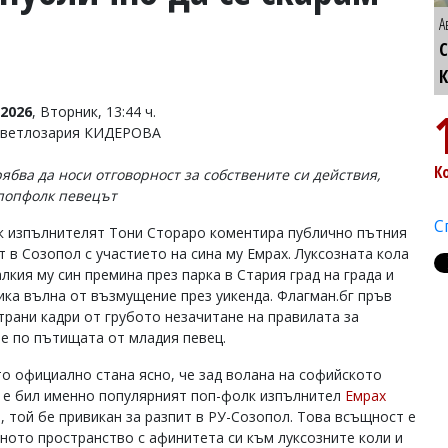
А
С
2026
, Вторник, 13:44 ч.
Светлозария КИДЕРОВА
К
рябва да носи отговорност за собствените си действия,
попфолк певецът
С
 изпълнителят Тони Стораро коментира публично пътния
т в Созопол с участието на сина му Емрах. Луксозната кола
лкия му син премина през парка в Стария град на града и
ика вълна от възмущение през уикенда. Флагман.бг пръв
трани кадри от грубото незачитане на правилата за
е по пътищата от младия певец.
то официално стана ясно, че зад волана на софийското
 е бил именно популярният поп-фолк изпълнител
Емрах
о
, той бе привикан за разпит в РУ-Созопол. Това всъщност е
чното пространство с афинитета си към луксозните коли и