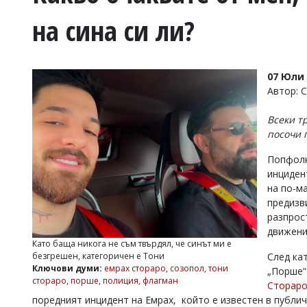
УКРАЙНА
на сина си ли?
СПОРТ
РАЗСЛЕДВАНЕ
БИЗНЕС
07 Юли 
ЮГ
Автор: 
Всеки т
Управители:
посочи 
Веселин
Василев,
Попфолк
email:
инциден
v.vasilev@flagman.bg
Катя
на по-ма
Касабова,
предизв
еmail:
k.kassabova@flagman.bg
разпрос
движени
Главен
Като баща никога не съм твърдял, че синът ми е
редактор:
безгрешен, категоричен е Тони
След ка
Иван
Ключови думи:
емрах стораро
,
созопол
,
тони
„Порше“
Колев,
стораро
,
порше
,
полиция
,
флагман
email:
Сторар
office@flagman.bg
поредният инцидент на Емрах, който е известен в публи