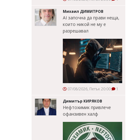
Михаил ДИМИТРОВ
AI започна да прави неща,
които никой не му е
разрешавал
07/08/2026, Петък 20:00
1
Димитър КИРЯКОВ
Нефтохимик привлече
офанзивен халф