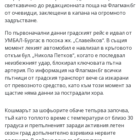
светкавично до редакционната поща на Флагман.бг
от очевидци, заклещени в капана на огромното
задръстване.
По първоначални данни градският рейс е идвал от
УМБАЛ-Бургас в посока жк. „Славейков“. В същия
момент лекият автомобил е навлизал в кръговото
откъм бул. „Никола Петков“, когато е последвал
неизбежният удар, блокирал ключовата пътна
артерия. По информация на Флагман.бг всички
пътници от градския транспорт вече са изкарани
от превозното средство, като към този момент за
щастие няма данни за пострадали хора.
Кошмарът за шофьорите обаче тепърва започва,
тъй като топлото време с температури от близо 30
градуса и препълненият заради активния летен
сезон град допълнително взривиха нервите