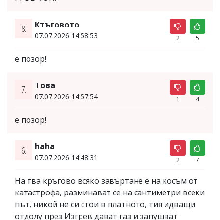
Ктъговото
8.
07.07.2026 14:58:53
2
5
е позор!
Това
7.
07.07.2026 14:57:54
1
4
е позор!
haha
6.
07.07.2026 14:48:31
2
7
На тва кръгово всяко завъртане е на косъм от
катастрофа, разминават се на сантиметри всеки
път, никой не си стои в платното, тия идващи
отдолу през Изгрев дават газ и запушват