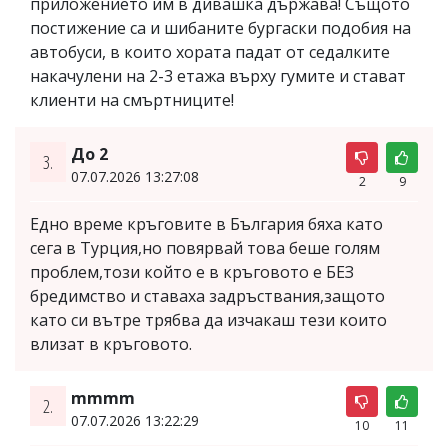
приложението им в дивашка държава! Същото
постижение са и шибаните бургаски подобия на
автобуси, в които хората падат от седалките
накачулени на 2-3 етажа върху гумите и стават
клиенти на смъртниците!
До 2
3.
07.07.2026 13:27:08
2
9
Едно време кръговите в България бяха като
сега в Турция,но повярвай това беше голям
проблем,този който е в кръговото е БЕЗ
бредимство и ставаха задръствания,защото
като си вътре трябва да изчакаш тези които
влизат в кръговото.
mmmm
2.
07.07.2026 13:22:29
10
11