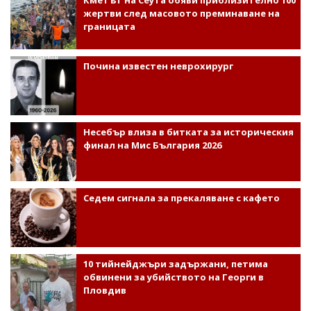
Кметът на Сеута обяви приблизително 100
жертви след масовото преминаване на
границата
Почина известен неврохирург
Несебър влиза в битката за историческия
финал на Мис България 2026
Седем сигнала за прекаляване с кафето
10 тийнейджъри задържани, петима
обвинени за убийството на Георги в
Пловдив