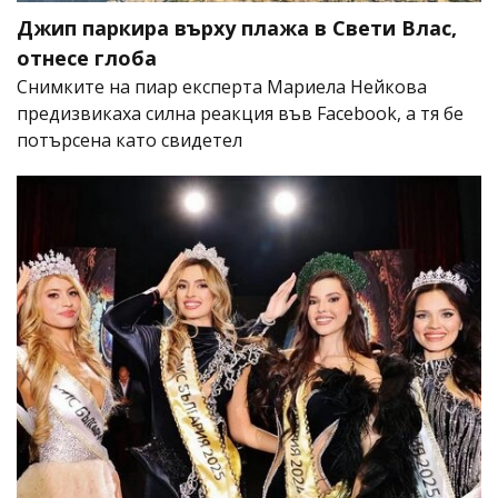
Джип паркира върху плажа в Свети Влас,
отнесе глоба
Снимките на пиар експерта Мариела Нейкова
предизвикаха силна реакция във Facebook, а тя бе
потърсена като свидетел