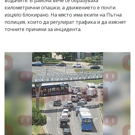
водачите. В района вече се образуваха
километрични опашки, а движението е почти
изцяло блокирано. На място има екипи на Пътна
полиция, които да регулират трафика и да изяснят
точните причини за инцидента.