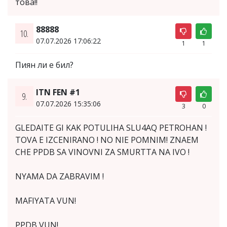
това!!
88888
10.
07.07.2026 17:06:22
1
1
Пиян ли е бил?
ITN FEN #1
9.
07.07.2026 15:35:06
3
0
GLEDAITE GI KAK POTULIHA SLU4AQ PETROHAN !
TOVA E IZCENIRANO ! NO NIE POMNIM! ZNAEM
CHE PPDB SA VINOVNI ZA SMURTTA NA IVO !
NYAMA DA ZABRAVIM !
MAFIYATA VUN!
PPDB VUN!