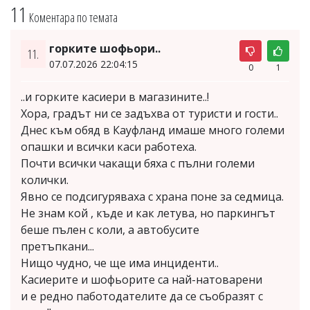
11
Коментара по темата
горките шофьори..
11.
07.07.2026 22:04:15
0
1
..и горките касиери в магазините..!
Хора, градът ни се задъхва от туристи и гости..
Днес към обяд в Кауфланд имаше много големи
опашки и всички каси работеха.
Почти всички чакащи бяха с пълни големи
колички.
Явно се подсигуряваха с храна поне за седмица.
Не знам кой , къде и как летува, но паркингът
беше пълен с коли, а автобусите
претъпкани...
Нищо чудно, че ще има инциденти..
Касиерите и шофьорите са най-натоварени
и е редно паботодателите да се съобразят с