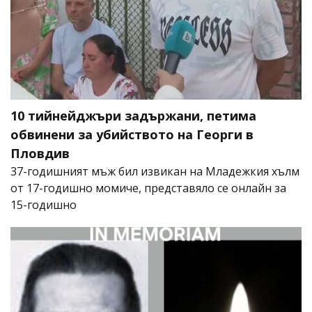
10 тийнейджъри задържани, петима
обвинени за убийството на Георги в
Пловдив
37-годишният мъж бил извикан на Младежкия хълм
от 17-годишно момиче, представяло се онлайн за
15-годишно