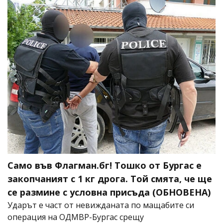
Само във Флагман.бг! Тошко от Бургас е
закопчаният с 1 кг дрога. Той смята, че ще
се размине с условна присъда (ОБНОВЕНА)
Ударът е част от невижданата по мащабите си
операция на ОДМВР-Бургас срещу