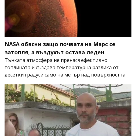
NASA обясни защо почвата на Марс се
затопля, а въздухът остава леден
Тънката атмосфера не пренася ефективно
топлината и създава температурна разлика от
десетки градуси само на метър над повърхността