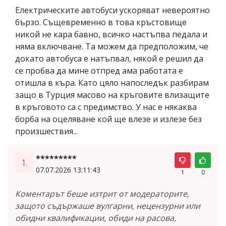
Електрическите автобуси ускоряват невероятно
бързо. Същевременно в това кръстовище
никой не кара бавно, всичко настъпва педала и
няма включване. Та можем да предположим, че
докато автобуса е натъпвал, някой е решил да
се пробва да мине отпред ама работата е
отишла в къра. Като цяло напоследък разбирам
защо в Турция масово на кръговите влизащите
в кръговото са с предимство. У нас е някаква
борба на оцеляване кой ще влезе и излезе без
произшествия...
*********
1.
07.07.2026 13:11:43
1
0
Коментарът беше изтрит от модераторите,
защото съдържаше вулгарни, нецензурни или
обидни квалификации, обиди на расова,