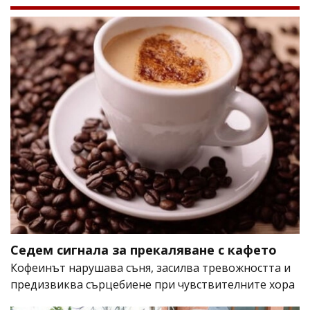
Седем сигнала за прекаляване с кафето
Кофеинът нарушава съня, засилва тревожността и
предизвиква сърцебиене при чувствителните хора