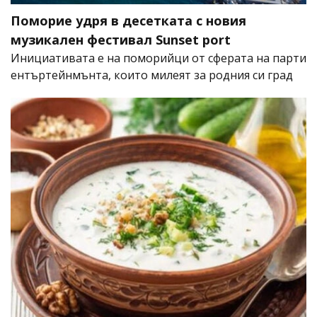
Поморие удря в десетката с новия
музикален фестивал Sunset port
Инициативата е на поморийци от сферата на парти
ентъртейнмънта, които милеят за родния си град