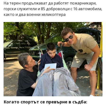
На терен продължават да работят пожарникари,
горски служители и 85 доброволци с 16 автомобила,
както и два военни хеликоптера
Когато спортът се превърне в съдба: