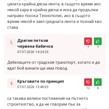
цялата крайна дясна лента, в същото време ако
някой кара в крайна дясна и иска да продължи
направо посока Технополис, ако в същото
време някой е заел средната лента и познай кво
става
Драгни петков
5.
червена бабичка
7
7
07.07.2026 14:24:33
Дебелаците от градския транспорт, когато и да
ядат бой винаги ще има повод.
Кръговите по принцип
4.
07.07.2026 13:46:03
12
6
са такива велики постижения на пътното
строителство, а да не говорим пък за