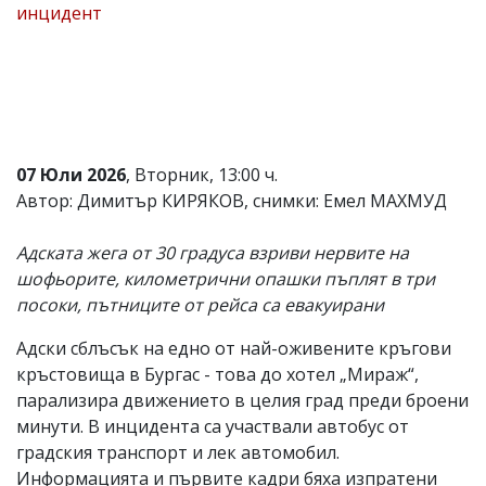
инцидент
Коментарите
под
статиите
се
въвеждат
от
читателите
и
07 Юли 2026
, Вторник, 13:00 ч.
редакцията
Автор: Димитър КИРЯКОВ, снимки: Емел МАХМУД
не
носи
отговорност
Адската жега от 30 градуса взриви нервите на
за
шофьорите, километрични опашки пъплят в три
тях!
Ако
посоки, пътниците от рейса са евакуирани
откриете
обиден
Адски сблъсък на едно от най-оживените кръгови
за
кръстовища в Бургас - това до хотел „Мираж“,
вас
коментар,
парализира движението в целия град преди броени
моля
минути. В инцидента са участвали автобус от
сигнализирайте
градския транспорт и лек автомобил.
ни!
Информацията и първите кадри бяха изпратени