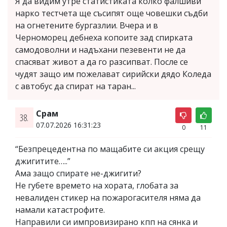
Я да видим утре статистиката колко фалшиви
нарко тестчета ще съсипят още човешки съдби
на огнетените бургазлии. Вчера и в
Черноморец дебнеха копоите зад спирката
самодоволни и надъхани пезевенти не да
спасяват живот а да го разсипват. После се
чудят защо им пожелават сирийски дядо Коледа
с автобус да спират на таран...
Срам
38.
07.07.2026 16:31:23
0
11
“Безпрецедентна по мащабите си акция срещу
джигитите…..”
Ама защо спирате не-джигити?
Не губете времето на хората, глобата за
невалиден стикер на пожарогасителя няма да
намали катастрофите.
Направили си импровизирано кпп на сянка и