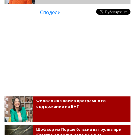
Сподели
Филоложка поема програмното
съдържание на БНТ
Шофьор на Порше блъсна патрулка при
бягство от полицията в София