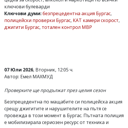
ключови булеварди
Коментарите
под
Ключови думи:
безпрецедентна акция Бургас
,
статиите
полицейски проверки Бургас
,
КАТ камери скорост
,
се
джигити Бургас
,
тотален контрол МВР
въвеждат
от
читателите
и
редакцията
не
носи
отговорност
за
07 Юли 2026
, Вторник, 12:05 ч.
тях!
Автор: Емел МАХМУД
Ако
откриете
обиден
Проверките ще продължат през целия сезон
за
вас
Безпрецедентна по мащабите си полицейска акция
коментар,
срещу джигитите и нарушителите на пътя се
моля
сигнализирайте
провежда в този момент в Бургас. Пътната полиция
ни!
е мобилизирала сериозен ресурс от техника и