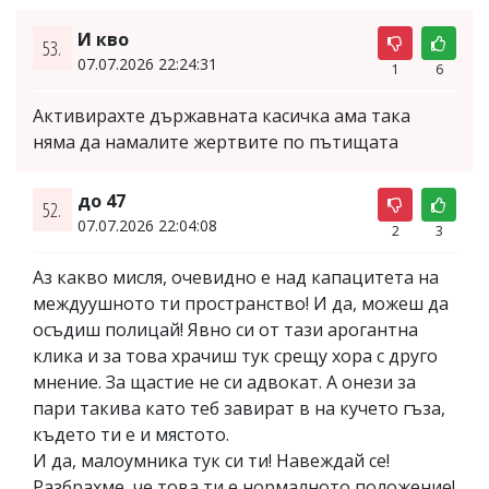
И кво
53.
07.07.2026 22:24:31
1
6
Активирахте държавната касичка ама така
няма да намалите жертвите по пътищата
до 47
52.
07.07.2026 22:04:08
2
3
Аз какво мисля, очевидно е над капацитета на
междуушното ти пространство! И да, можеш да
осъдиш полицай! Явно си от тази арогантна
клика и за това храчиш тук срещу хора с друго
мнение. За щастие не си адвокат. А онези за
пари такива като теб завират в на кучето гъза,
където ти е и мястото.
И да, малоумника тук си ти! Навеждай се!
Разбрахме, че това ти е нормалното положение!