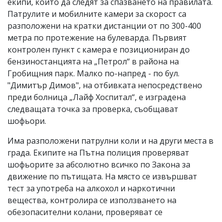
екипи, които да следят за спазването на правилата.
Патрулите и мобилните камери за скорост са
разположени на кратки дистанции от по 300-400
метра по протежение на булеварда. Първият
контролен пункт с камера е позициониран до
бензиностанцията на „Петрол“ в района на
Гробищния парк. Малко по-напред - по бул.
"Димитър Димов", на отбивката непосредствено
преди болница „Лайф Хоспитал“, е изградена
следващата точка за проверка, съобщават
шофьори.
Има разположени патрулни коли и на други места в
града. Екипите на Пътна полиция проверяват
шофьорите за абсолютно всичко по Закона за
движение по пътищата. На място се извършват
тест за употреба на алкохол и наркотични
вещества, контролира се използването на
обезопасителни колани, проверяват се