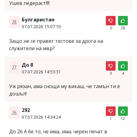
Ушев педераст!!!!
Булгаристан
28.
07.07.2026 15:07:10
0
26
Защо не се правят тестове за дрога на
служители на мвр?
До 8
27.
07.07.2026 14:53:31
3
4
Уж рязан, ама снощи му викаш, че тамън ти е
дошъл!
292
26.
07.07.2026 14:34:24
1
12
До 26 А бе то, че има, има. черен печат в