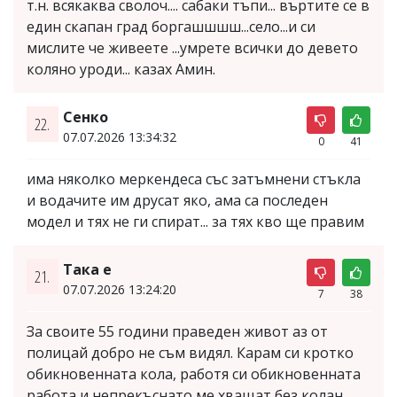
т.н. всякаква сволоч.... сабаки тъпи... въртите се в
един скапан град боргашшшш...село...и си
мислите че живеете ...умрете всички до девето
коляно уроди... казах Амин.
Сенко
22.
07.07.2026 13:34:32
0
41
има няколко меркендеса със затъмнени стъкла
и водачите им друсат яко, ама са последен
модел и тях не ги спират... за тях кво ще правим
Така е
21.
07.07.2026 13:24:20
7
38
За своите 55 години праведен живот аз от
полицай добро не съм видял. Карам си кротко
обикновенната кола, работя си обикновенната
работа и непрекъснато ме хващат без колан