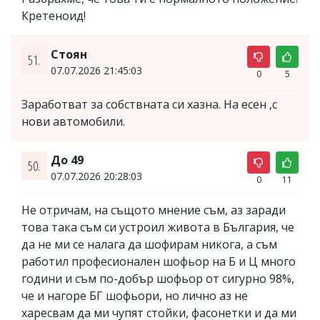
Кретеноид!
Стоян
51.
07.07.2026 21:45:03
0
5
Заработват за собствната си хазна. На есен ,с
нови автомобили.
До 49
50.
07.07.2026 20:28:03
0
11
Не отричам, на същото мнение съм, аз заради
това така съм си устроил живота в България, че
да не ми се налага да шофирам никога, а съм
работил професионален шофьор на Б и Ц много
години и съм по-добър шофьор от сигурно 98%,
че и нагоре БГ шофьори, но лично аз не
харесвам да ми чупят стойки, фасонетки и да ми