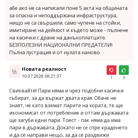
абе ако не са написали поне 5 акта на общината
за опасна и неподдържана инфраструктура,
нищо не са свършили. само чупене на стойки,
имитиране на дейност и където може - пълнене
на касички с дране на данъкоплатците.
БЕЗПОЛЕЗНИ НАЦИОНАЛНИ ПРЕДАТЕЛИ!
Пълна лустрация и от нулата наново.
Новата реалност
56.
10.07.2026 06:21:37
1
3
Свиквайте! Пари няма и чрез подобни касички
събират, за да вържат двата края. Обаче не
знаят, че като вземат парите на хората, те ще
икономисат от потребление и оттам държавата
ще загуби едни пари. Тоест - пак няма да има
пари в държавата. Докато не се спре краденето
и да се направи нещо, за да се раздвижи