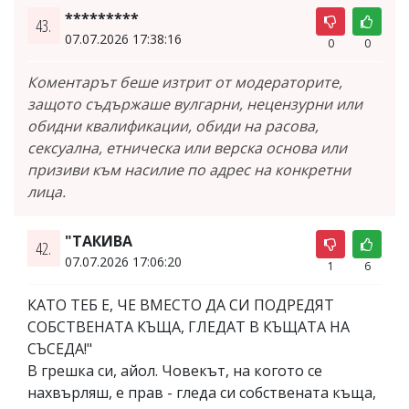
*********
43.
07.07.2026 17:38:16
0
0
Коментарът беше изтрит от модераторите,
защото съдържаше вулгарни, нецензурни или
обидни квалификации, обиди на расова,
сексуална, етническа или верска основа или
призиви към насилие по адрес на конкретни
лица.
"ТАКИВА
42.
07.07.2026 17:06:20
1
6
КАТО ТЕБ Е, ЧЕ ВМЕСТО ДА СИ ПОДРЕДЯТ
СОБСТВЕНАТА КЪЩА, ГЛЕДАТ В КЪЩАТА НА
СЪСЕДА!"
В грешка си, айол. Човекът, на когото се
нахвърляш, е прав - гледа си собствената къща,