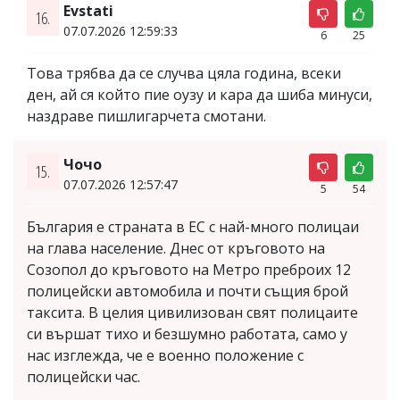
Evstati
16.
07.07.2026 12:59:33
6
25
Това трябва да се случва цяла година, всеки
ден, ай ся който пие оузу и кара да шиба минуси,
наздраве пишлигарчета смотани.
Чочо
15.
07.07.2026 12:57:47
5
54
България е страната в ЕС с най-много полицаи
на глава население. Днес от кръговото на
Созопол до кръговото на Метро преброих 12
полицейски автомобила и почти същия брой
таксита. В целия цивилизован свят полицаите
си вършат тихо и безшумно работата, само у
нас изглежда, че е военно положение с
полицейски час.