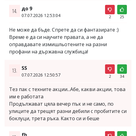
до 9
14.
07.07.2026 12:53:04
2
25
Не може да бъде. Спрете да си фантазирате :)
Време е да си научите правата, а не да
оправдавате измишльотените на разни
профани на държавна службица!
SS
13.
07.07.2026 12:50:57
2
34
Тез пак с техните акции...Абе, какви акции, това
им е работата
Продължават цяла вечер пък и не само, по
улиците да трещят разни дебили с пробитите си
боклуци, трета ръка. Както си и беше
fh