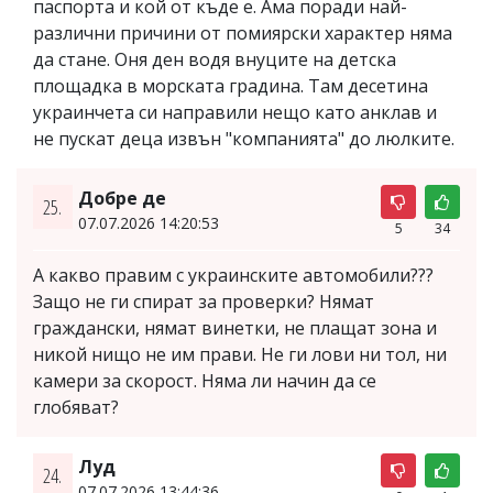
паспорта и кой от къде е. Ама поради най-
различни причини от помиярски характер няма
да стане. Оня ден водя внуците на детска
площадка в морската градина. Там десетина
украинчета си направили нещо като анклав и
не пускат деца извън "компанията" до люлките.
Дoбре де
25.
07.07.2026 14:20:53
5
34
А какво правим с украинските автомобили???
Защо не ги спират за проверки? Нямат
граждански, нямат винетки, не плащат зона и
никой нищо не им прави. Не ги лови ни тол, ни
камери за скорост. Няма ли начин да се
глобяват?
Луд
24.
07.07.2026 13:44:36