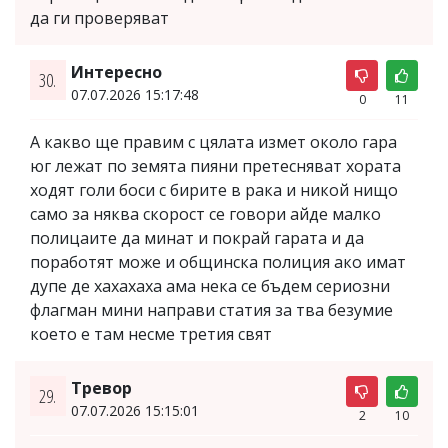
да ги проверяват
Интересно
30.
07.07.2026 15:17:48
0
11
А какво ще правим с цялата измет около гара
юг лежат по земята пияни претесняват хората
ходят голи боси с бирите в рака и никой нищо
само за няква скорост се говори айде малко
полицаите да минат и покрай гарата и да
поработят може и общинска полиция ако имат
дупе де хахахаха ама нека се бъдем сериозни
флагман мини направи статия за тва безумие
което е там несме третия свят
Тревор
29.
07.07.2026 15:15:01
2
10