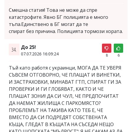
Смешна статия! Това не може да спре
катастрофите. Явно БГ полицията е много
тъпа.Единствено в БГ могат да те
спират без причина. Полицията тормози хората.
До 25!
34.
07.07.2026 16:09:24
8
6
Тъй като работя с украинци, МОГА ДА ТЕ УВЕРЯ
СЪВСЕМ ОТГОВОРНО, ЧЕ ПЛАЩАТ И ВИНЕТКИ,
И ЗАСТРАХОВКИ, МИНАВАТ ГТП, СПИРАТ ГИ ЗА
ПРОВЕРКИ И ГИ ГЛОБЯВАТ, КАКТО И ЧЕ
ПЛАШАТ ЗОНИ! ДА СИ ЧУЛ, ЧЕ ПРЕДПОЧИТАТ
ДА НАЕМАТ ЖИЛИЩА С ПАРКОМЯСТО?
ПРОБЛЕМЪТ НА ТАКИВА КАТО ТЕБ Е, ЧЕ
ВМЕСТО ДА СИ ПОДРЕДЯТ СОБСТВЕНАТА
КЪЩА, ГЛЕДАТ В КЪЩАТА НА СЪСЕДА! НЕЩО
КАТО ШОПСКАТА "МЪДРОСТ": Я НЕ САКАМ АЗ ДА