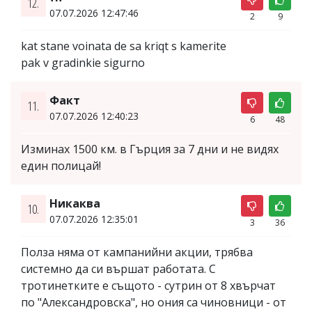
12.
07.07.2026 12:47:46
2
9
kat stane voinata de sa kriqt s kamerite
pak v gradinkie sigurno
Факт
11.
07.07.2026 12:40:23
6
48
Изминах 1500 км. в Гърция за 7 дни и не видях
един полицай!
Никаква
10.
07.07.2026 12:35:01
3
36
Полза няма от кампанийни акции, трябва
системно да си вършат работата. С
тротинетките е същото - сутрин от 8 хвърчат
по "Александровска", но ония са чиновници - от