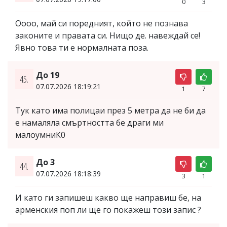
0
3
Оооо, май си поредният, който не познава
законите и правата си. Нищо де. навеждай се!
Явно това ти е нормалната поза.
До 19
45.
07.07.2026 18:19:21
1
7
Тук като има полицаи през 5 метра да не би да
е намаляла смъртността бе драги ми
малоумниК0
До 3
44.
07.07.2026 18:18:39
3
1
И като ги запишеш какво ще направиш бе, на
арменския поп ли ще го покажеш този запис ?