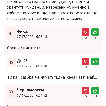
в която пета година е принуден да търпи и
хрантути чужденци, натресени му именно в
собствената му къща, при това с повече с нищо
незаслужени привилегии от него самия.
Фккж
41.
07.07.2026 16:53:13
0
3
Срещу джигитите
До 25
40.
07.07.2026 16:47:30
0
2
Ти как разбра, че нямат? “Една жена каза” май…
Черноморски
39.
07.07.2026 16:31:52
0
14