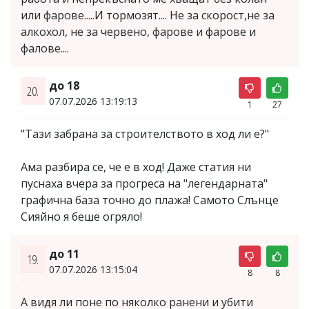
или фарове.....И тормозят.... Не за скорост,не за
алкохол, не за червено, фарове и фарове и
фалове....
до 18
20.
07.07.2026 13:19:13
1
27
"Тази забрана за строителството в ход ли е?"
Ама разбира се, че е в ход! Даже статия ни
пуснаха вчера за прогреса на "легендарната"
графична база точно до плажа! Самото Слънце
Сияйно я беше огряло!
до 11
19.
07.07.2026 13:15:04
8
8
А видя ли поне по няколко ранени и убити