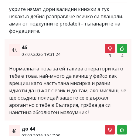
укрите нямат дори валидни книжки а тук
някакъв дебил разправя че всичко си плащали.
аман от подкупните predateli - тъпанаритe на
фондациите.
46
47.
07.07.2026 19:31:24
3
4
Нормалната поза за ей такива оператори като
тебе е това, най-много да качиш у фейсо как
врещиш като настъпана мисирка и разни
идиоти да цъкат с език и до там, ако мислиш, че
ще осъдиш полицай защото се е държал
арогантно с тебе в България, трябва да си
наистина абсолютен малоумник !
до 44
46.
07.07.2026 19:17:00