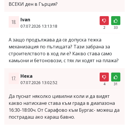
ВСЕКИ ден в Гърция?
Ivan
18.
07.07.2026 13:13:18
2
33
А защо продължава да се допуска тежка
механизация по пътищата? Тази забрана за
строителството в ход ли е? Какво става само
камьони и бетоновози, с тях ли ходят на плажа?
Нека
17.
07.07.2026 13:02:52
4
31
Да пуснат няколко цивилни коли и да видят
какво натискане става към града в диапазона
16:30-18:00ч. От Сарафово към Бургас- можеш да
пострадаш ако караш бавно.