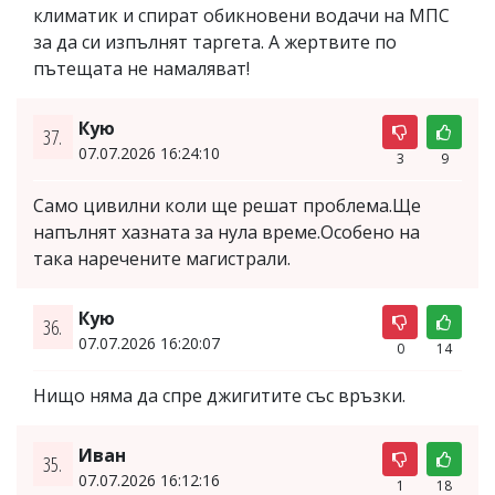
климатик и спират обикновени водачи на МПС
за да си изпълнят таргета. А жертвите по
пътещата не намаляват!
Кую
37.
07.07.2026 16:24:10
3
9
Само цивилни коли ще решат проблема.Ще
напълнят хазната за нула време.Особено на
така наречените магистрали.
Кую
36.
07.07.2026 16:20:07
0
14
Нищо няма да спре джигитите със връзки.
Иван
35.
07.07.2026 16:12:16
1
18