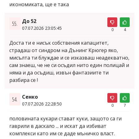
икономиката, ще е така
До 52
55.
07.07.2026 23:05:45
0
4
Доста ти е нисък собствения капацитет,
страдаш от синдром на Дънинг Крюгер яко,
мисълта ти блуждае и се изказваш неадекватно,
сам знаеш, че не си осъдил нито един полицай и
няма и да осъдиш, извън фантазиите ти
разбира се !
Сенко
54.
07.07.2026 22:28:50
0
7
половината кукари стават куки, защото са ги
гаврили в даскало ... и искат да избиват
комплекси като им се даде мъничко власт.