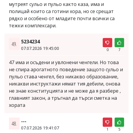
мутреят сульо и пульо както каза, има и
полицай които са готини хора, но се срещат
рядко и особено от младите почти всички са
тежки комплексари.
5234234
49.
07.07.2026 19:45:00
0
7
47 има и осъдени и увлонени ченгели. Но това
не спира арогатното поведение защото сульо и
пульо става ченгел, без никакво образование,
никакви инструктажи нямат тия дебили, онова
не знае конституцията и не може да я разбере ,
главният закон, а тръгнал да търси сметка на
хората
---
48.
07.07.2026 19:41:07
1
5