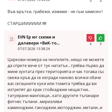
0
4
Във врътки, грабежи, измами - не съм замесен !
СТАРШИИИИИИ !!!!!
EVN Ер юг схеми и
23.
далавери +ВиК-то...
6
9
07.07.2026 13:38:24
Циркови номера на ченгелите...нищо не можете
да спрете вече от тук нататък....трябва първо да
мине хунтата през територията и чак тогава със
свежа кръв да се изгради наново всички обаче
вас сегашните куки или томита трябва да ви
изтрепят до крак стойкаджии нещастни...
татуирани манговци....като другите тъпанари
фитнес тъпани ..миризливи
камионджии..таксиджии..моторджии...метали...и