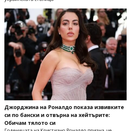
Джорджина на Роналдо показа извивките
си по бански и отвърна на хейтърите:
Обичам тялото си
Годеницата на Кристиано Роналдо призна, че