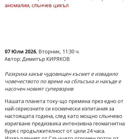
аномалии
,
слънчев цикъл
Коментарите
под
статиите
се
въвеждат
от
читателите
и
07 Юли 2026
, Вторник, 11:30 ч.
редакцията
не
Автор: Димитър КИРЯКОВ
носи
отговорност
Разкриха какъв чудовищен късмет е извадило
за
тях!
човечеството по време на сблъсъка и накъде е
Ако
насочен новият супервзрив
откриете
обиден
Нашата планета току-що премина през едно от
за
вас
най-сериозните си космически изпитания за
коментар,
настоящата година, след като мощно слънчево
моля
изригване предизвика интензивна геомагнитна
сигнализирайте
ни!
буря с продължителност от цели 24 часа.
Изхвърленият от Слънцето огромен поток от