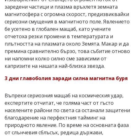
заредени частици и плазма връхлетя земната
магнитосфера с огромна скорост, предизвиквайки
сериозни смущения в магнитното поле. Явлението
бе усетено в глобален мащаб, като учените
отчетоха резки промени в температурата и
плътността на плазмата около Земята. Макар и да
премина сравнително бързо, това събитие отново
ни напомни колко силно сме зависими от
капризите на нашата най-близка звезда.
3 дни главоболия заради силна магнитна буря
Въпреки сериозния мащаб на космическия удар,
експертите отчитат, че голяма част от гъсто
населените райони по света са останали защитени
благодарение на перфектния тайминг на
природното явление. По време на основната фаза
от слънчевия сблъсък, редица държави,