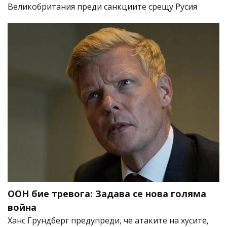
Великобритания преди санкциите срещу Русия
ООН бие тревога: Задава се нова голяма
война
Ханс Грундберг предупреди, че атаките на хусите,