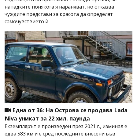
нападките понякога я нараняват, но отказва
чуждите представи за красота да определят
самочувствието ѝ
Една от 36: На Острова се продава Lada
Niva уникат за 22 хил. паунда
Екземплярът е произведен през 2021 г., изминал е
едва 583 км и е сред последните внесени във