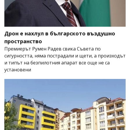
Дрон е нахлул в българското въздушно
пространство
Премиерът Румен Радев свика Съвета по
сигурността, няма пострадали и щети, а произходът
и типът на безпилотния апарат все още не са
установени