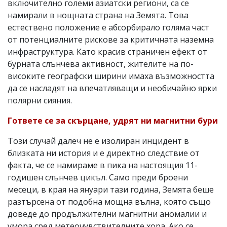
включително големи азиатски региони, са се
намирали в нощната страна на Земята. Това
естествено положение е абсорбирало голяма част
от потенциалните рискове за критичната наземна
инфраструктура. Като красив страничен ефект от
бурната слънчева активност, жителите на по-
високите географски ширини имаха възможността
да се насладят на впечатляващи и необичайно ярки
полярни сияния.
Гответе се за скърцане, удрят ни магнитни бури
Този случай далеч не е изолиран инцидент в
близката ни история и е директно следствие от
факта, че се намираме в пика на настоящия 11-
годишен слънчев цикъл. Само преди броени
месеци, в края на януари тази година, Земята беше
разтърсена от подобна мощна вълна, която също
доведе до продължителни магнитни аномалии и
умора сред метеочувствителните хора. Ако се