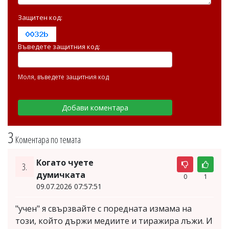
Защитен код:
Въведете защитния код:
Моля, въведете защитния код
3
Коментара по темата
Когато чуете
3.
думичката
0
1
09.07.2026 07:57:51
"учен" я свързвайте с поредната измама на
този, който държи медиите и тиражира лъжи. И