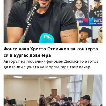
Фонси чака Христо Стоичков за концерта
си в Бургас довечера
Авторът на глобалния феномен Деспасито е готов
да взриви сцената на Морска гара тази вечер