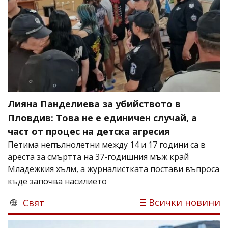
Лияна Панделиева за убийството в
Пловдив: Това не е единичен случай, а
част от процес на детска агресия
Петима непълнолетни между 14 и 17 години са в
ареста за смъртта на 37-годишния мъж край
Младежкия хълм, а журналистката постави въпроса
къде започва насилието
Всички новини
Свят