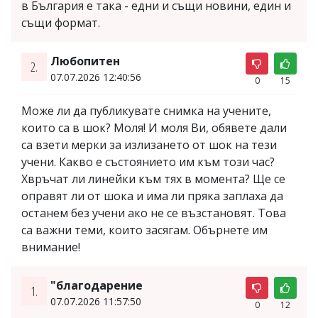
в България е така - едни и същи новини, един и
същи формат.
Любопитен
2.
07.07.2026 12:40:56
0
15
Може ли да публикувате снимка на учените,
които са в шок? Моля! И моля Ви, обявете дали
са взети мерки за излизането от шок на тези
учени. Какво е състоянието им към този час?
Хвръчат ли линейки към тях в момента? Ще се
оправят ли от шока и има ли пряка заплаха да
останем без учени ако не се възстановят. Това
са важни теми, които засягам. Обърнете им
внимание!
"благодарение
1.
07.07.2026 11:57:50
0
12