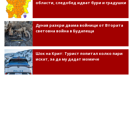
области, следобед идват бури и градушки
Дунав разкри двама войници от Втората
световна война в Будапеща
Шок на Крит: Турист попитал колко пари
искат, за да му дадат момиче