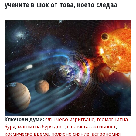
УКРАЙНА
учените в шок от това, което следва
СПОРТ
РАЗСЛЕДВАНЕ
БИЗНЕС
ЮГ
Управители:
Веселин
Василев,
email:
v.vasilev@flagman.bg
Катя
Касабова,
еmail:
k.kassabova@flagman.bg
Главен
редактор:
Иван
Ключови думи:
слънчево изригване
,
геомагнитна
Колев,
буря
,
магнитна буря днес
,
слънчева активност
,
email:
office@flagman.bg
космическо време
,
полярно сияние
,
астрономия
,