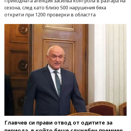
Приходната агенция засилва контрола в разгара на
сезона, след като близо 500 нарушения бяха
открити при 1200 проверки в областта
Главчев си прави отвод от одитите за
периода, в който беше служебен премиер