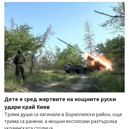
Дете е сред жертвите на нощните руски
удари край Киев
Трима души са загинали в Бориспилски район, още
трима са ранени, а мощни експлозии разтърсиха
украинската столица