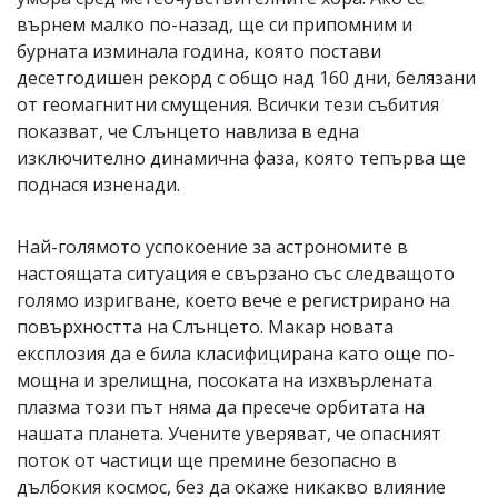
върнем малко по-назад, ще си припомним и
бурната изминала година, която постави
десетгодишен рекорд с общо над 160 дни, белязани
от геомагнитни смущения. Всички тези събития
показват, че Слънцето навлиза в една
изключително динамична фаза, която тепърва ще
поднася изненади.
Най-голямото успокоение за астрономите в
настоящата ситуация е свързано със следващото
голямо изригване, което вече е регистрирано на
повърхността на Слънцето. Макар новата
експлозия да е била класифицирана като още по-
мощна и зрелищна, посоката на изхвърлената
плазма този път няма да пресече орбитата на
нашата планета. Учените уверяват, че опасният
поток от частици ще премине безопасно в
дълбокия космос, без да окаже никакво влияние