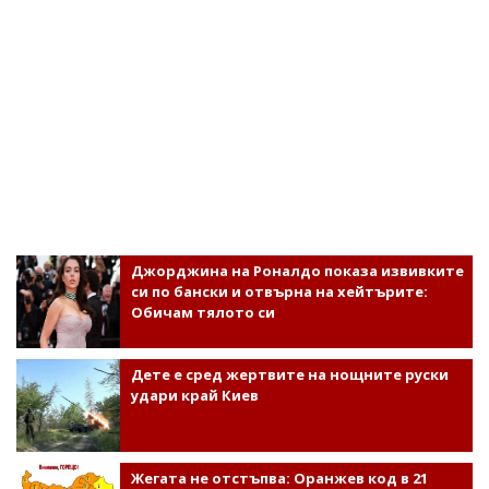
Джорджина на Роналдо показа извивките
си по бански и отвърна на хейтърите:
Обичам тялото си
Дете е сред жертвите на нощните руски
удари край Киев
Жегата не отстъпва: Оранжев код в 21