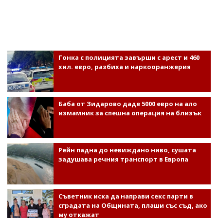
Гонка с полицията завърши с арест и 460
хил. евро, разбиха и наркооранжерия
Баба от Зидарово даде 5000 евро на ало
измамник за спешна операция на близък
Рейн падна до невиждано ниво, сушата
задушава речния транспорт в Европа
Съветник иска да направи секс парти в
сградата на Общината, плаши със съд, ако
му откажат