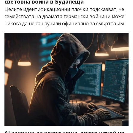
световна война в Будапеща
Целите идентификационни плочки подсказват, че
семействата на двамата германски войници може
никога да не са научили официално за смъртта им
AI започна да прави неща, които никой не