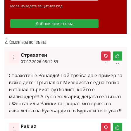
Моля, въведете защитния код
2
Коментара по темата
Страхотен
2.
07.07.2026 08:12:39
1
22
Страхотен е Роналдо! Той трябва да е пример за
всяко дете! Тръгнал от Мизерията с една топка
и станал първият футболист, който е
милиардер!!!!! А тук в България, децата се тъпчат
с Фентанил и Райски газ, карат моторчета в
лява лента на булевардите в Бургас и те псуват!!!
Pak az
1.