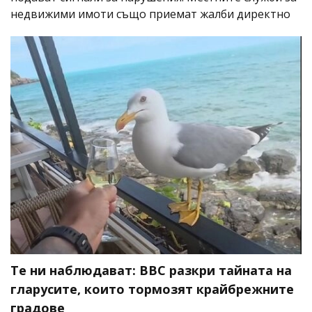
недвижими имоти също приемат жалби директно
Те ни наблюдават: BBC разкри тайната на
гларусите, които тормозят крайбрежните
градове