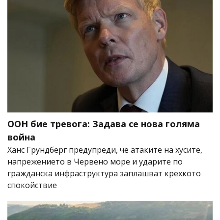
ООН бие тревога: Задава се нова голяма
война
Ханс Грундберг предупреди, че атаките на хусите,
напрежението в Червено море и ударите по
гражданска инфраструктура заплашват крехкото
спокойствие