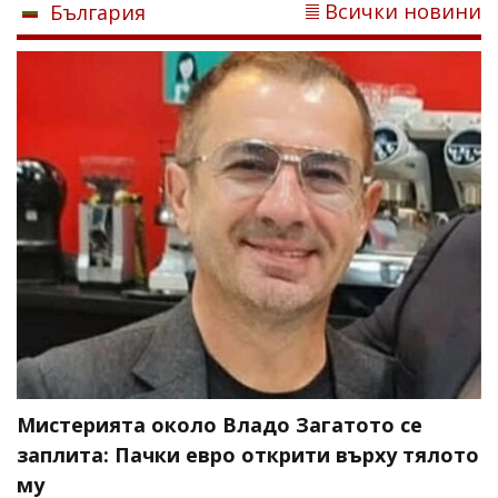
Всички новини
България
Мистерията около Владо Загатото се
заплита: Пачки евро открити върху тялото
му