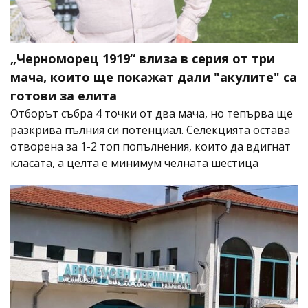
„Черноморец 1919“ влиза в серия от три
мача, които ще покажат дали "акулите" са
готови за елита
Отборът събра 4 точки от два мача, но тепърва ще
разкрива пълния си потенциал. Селекцията остава
отворена за 1-2 топ попълнения, които да вдигнат
класата, а целта е минимум челната шестица