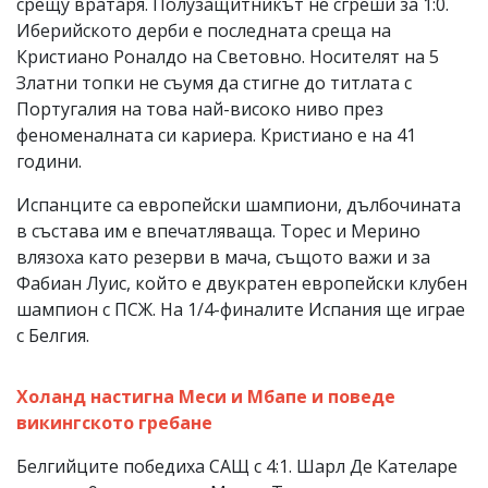
срещу вратаря. Полузащитникът не сгреши за 1:0.
Иберийското дерби е последната среща на
Кристиано Роналдо на Световно. Носителят на 5
Златни топки не съумя да стигне до титлата с
Португалия на това най-високо ниво през
феноменалната си кариера. Кристиано е на 41
години.
Испанците са европейски шампиони, дълбочината
в състава им е впечатляваща. Торес и Мерино
влязоха като резерви в мача, същото важи и за
Фабиан Луис, който е двукратен европейски клубен
шампион с ПСЖ. На 1/4-финалите Испания ще играе
с Белгия.
Холанд настигна Меси и Мбапе и поведе
викингското гребане
Белгийците победиха САЩ с 4:1. Шарл Де Кателаре