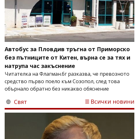
Автобус за Пловдив тръгна от Приморско
без пътниците от Китен, върна се за тях и
натрупа час закъснение
Читателка на Флагман.бг разказва, че превозното
средство първо поело към Созопол, след това
обърнало обратно без никакво обяснение
Всички новини
Свят