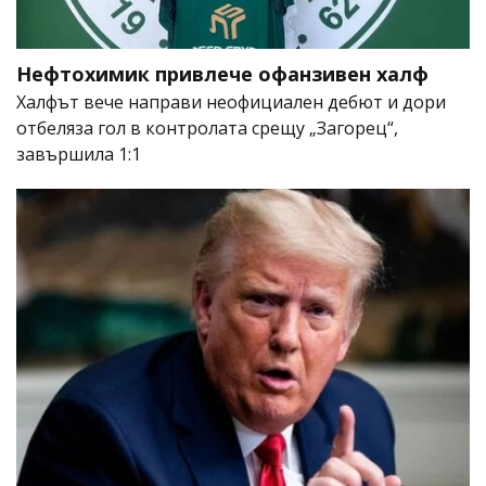
Нефтохимик привлече офанзивен халф
Халфът вече направи неофициален дебют и дори
отбеляза гол в контролата срещу „Загорец“,
завършила 1:1