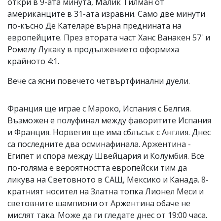
откри в 9-ата минута, Малик Тилман от
американците в 31-ата изравни. Само две минути
по-късно Де Кателаре върна преднината на
европейците. През втората част Ханс Ванакен 57' и
Ромелу Лукаку в продължението оформиха
крайното 4:1.
Вече са ясни повечето четвъртфинални дуели.
Франция ще играе с Мароко, Испания с Белгия.
Възможен е полуфинал между фаворитите Испания
и Франция. Норвегия ще има сблъсък с Англия. Днес
са последните два осминафинала. Аржентина -
Египет и спора между Швейцария и Колумбия. Все
по-голяма е вероятността европейски тим да
ликува на Световното в САЩ, Мексико и Канада. 8-
кратният носител на Златна топка Лионел Меси и
световните шампиони от Аржентина обаче не
мислят така. Може да ги гледате днес от 19:00 часа.