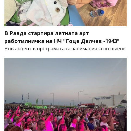
В Равда стартира лятната арт
работилничка на НЧ "Гоце Делчев -1943"
Нов акцент в програмата са заниманията по шиене