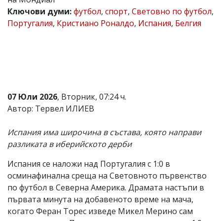
Ключови думи:
футбол
,
спорт
,
Световно по футбол
,
Коментарите
под
Португалия
,
Кристиано Роналдо
,
Испания
,
Белгия
статиите
се
въвеждат
от
читателите
и
редакцията
не
07 Юли 2026
, Вторник, 07:24 ч.
носи
Автор: Тервел ИЛИЕВ
отговорност
за
тях!
Испания има широчина в състава, която направи
Ако
разликата в иберийското дерби
откриете
обиден
за
Испания се наложи над Португалия с 1:0 в
вас
осминафинална среща на Световното първенство
коментар,
по футбол в Северна Америка. Драмата настъпи в
моля
сигнализирайте
първата минута на добавеното време на мача,
ни!
когато Феран Торес изведе Микел Мерино сам