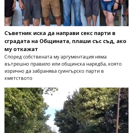
Съветник иска да направи секс парти в
сградата на Общината, плаши със съд, ако
му откажат
Според собствената му аргументация няма
вътрешно правило или общинска наредба, която
изрично да забранява суингърско парти в
кметството