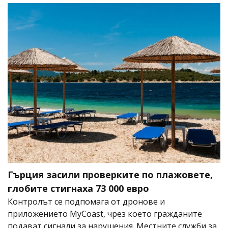
Гърция засили проверките по плажовете,
глобите стигнаха 73 000 евро
Контролът се подпомага от дронове и
приложението MyCoast, чрез което гражданите
подават сигнали за нарушения. Местните служби за