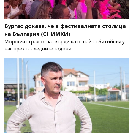
Бургас доказа, че е фестивалната столица
на България (СНИМКИ)
Морският град се затвърди като най-събитийния у
нас през последните години