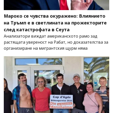
Мароко се чувства окуражено: Влиянието
на Тръмп е в светлината на прожекторите
след катастрофата в Сеута
Анализатори виждат американското рамо зад
растящата увереност на Рабат, но доказателства за
организиране на мигрантския щурм няма