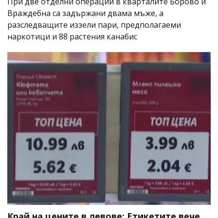
При две отделни операции в кварталите Борово и
Враждебна са задържани двама мъже, а
разследващите иззели пари, предполагаеми
наркотици и 88 растения канабис
Край на цените в левове: Етикетите вече