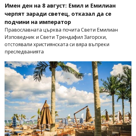
Имен ден на 8 август: Емил и Емилиан
черпят заради светец, отказал да се
подчини на император
Православната църква почита Свети Емилиан
Изповедник и Свети Трендафил Загорски,
отстоявали християнската си вяра въпреки
преследванията