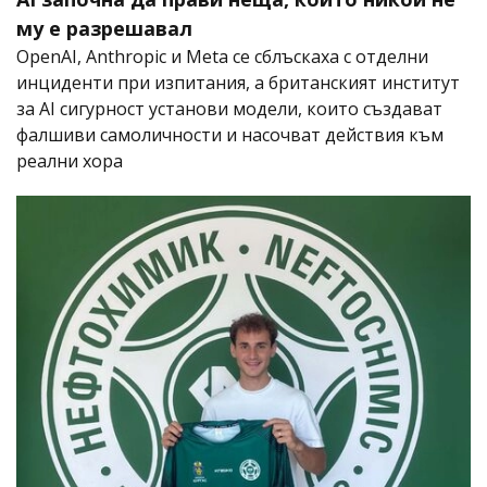
му е разрешавал
OpenAI, Anthropic и Meta се сблъскаха с отделни
инциденти при изпитания, а британският институт
за AI сигурност установи модели, които създават
фалшиви самоличности и насочват действия към
реални хора