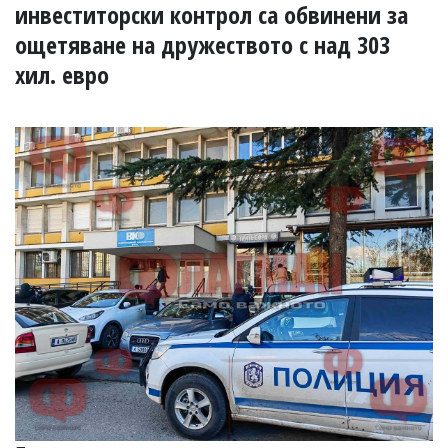
УКРАЙНА
инвеститорски контрол са обвинени за
СПОРТ
ощетяване на дружеството с над 303
РАЗСЛЕДВАНЕ
хил. евро
БИЗНЕС
ЮГ
Управители:
Веселин
Василев,
email:
v.vasilev@flagman.bg
Катя
Касабова,
еmail:
k.kassabova@flagman.bg
Главен
редактор:
Иван
Колев,
email:
office@flagman.bg