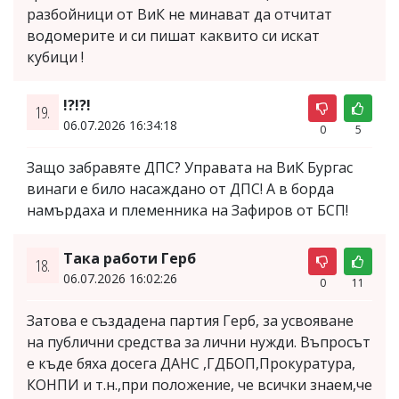
разбойници от ВиК не минават да отчитат
водомерите и си пишат каквито си искат
кубици !
!?!?!
19.
06.07.2026 16:34:18
0
5
Защо забравяте ДПС? Управата на ВиК Бургас
винаги е било насаждано от ДПС! А в борда
намърдаха и племенника на Зафиров от БСП!
Така работи Герб
18.
06.07.2026 16:02:26
0
11
Затова е създадена партия Герб, за усвояване
на публични средства за лични нужди. Въпросът
е къде бяха досега ДАНС ,ГДБОП,Прокуратура,
КОНПИ и т.н.,при положение, че всички знаем,че