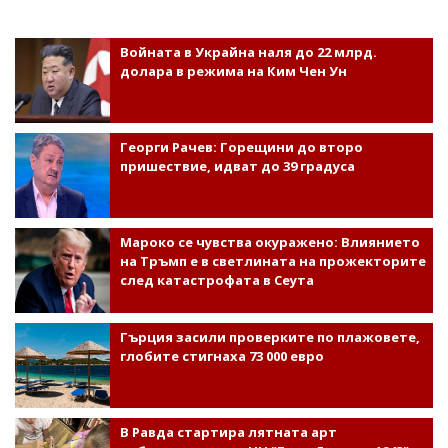
Войната в Украйна наля до 22 млрд.
долара в режима на Ким Чен Ун
Георги Рачев: Горещини до второ
пришествие, идват до 39 градуса
Мароко се чувства окуражено: Влиянието
на Тръмп е в светлината на прожекторите
след катастрофата в Сеута
Гърция засили проверките по плажовете,
глобите стигнаха 73 000 евро
В Равда стартира лятната арт