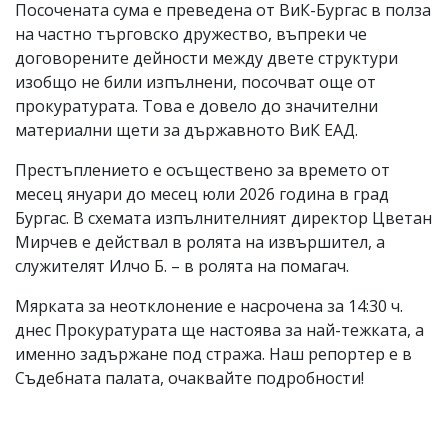
Посочената сума е преведена от ВиК-Бургас в полза
на частно търговско дружество, въпреки че
договорените дейности между двете структури
изобщо не били изпълнени, посочват още от
прокуратурата. Това е довело до значителни
материални щети за държавното ВиК ЕАД.
Престъплението е осъществено за времето от
месец януари до месец юли 2026 година в град
Бургас. В схемата изпълнителният директор Цветан
Мирчев е действал в ролята на извършител, а
служителят Илчо Б. – в ролята на помагач.
Мярката за неотклонение е насрочена за 14:30 ч.
днес Прокуратурата ще настоява за най-тежката, а
именно задържане под стража. Наш репортер е в
Съдебната палата, очаквайте подробности!