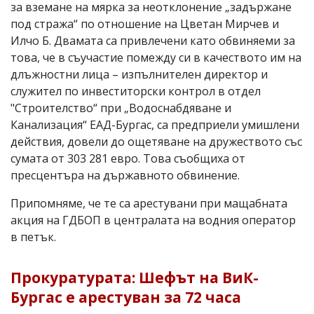
за вземане на мярка за неотклонение „задържане
под стража“ по отношение на Цветан Мирчев и
Илчо Б. Двамата са привлечени като обвиняеми за
това, че в съучастие помежду си в качеството им на
длъжностни лица – изпълнителен директор и
служител по инвеститорски контрол в отдел
"Строителство“ при „Водоснабдяване и
Канализация“ ЕАД-Бургас, са предприели умишлени
действия, довели до ощетяване на дружеството със
сумата от 303 281 евро. Това съобщиха от
пресцентъра на държавното обвинение.
Припомняме, че те са арестувани при мащабната
акция на ГДБОП в централата на водния оператор
в петък.
Прокуратурата: Шефът на ВиК-
Бургас е арестуван за 72 часа