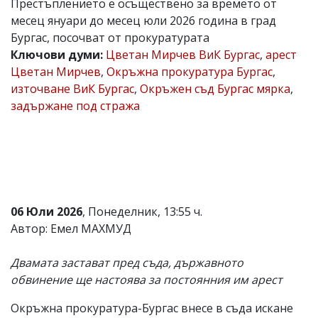
Престъплението е осъществено за времето от
Коментарите
месец януари до месец юли 2026 година в град
под
Бургас, посочват от прокуратурата
статиите
Ключови думи:
Цветан Мирчев ВиК Бургас
,
арест
се
въвеждат
Цветан Мирчев
,
Окръжна прокуратура Бургас
,
от
източване ВиК Бургас
,
Окръжен съд Бургас мярка
,
читателите
задържане под стража
и
редакцията
не
носи
отговорност
за
тях!
Ако
откриете
06 Юли 2026
, Понеделник, 13:55 ч.
обиден
Автор: Емел МАХМУД
за
вас
коментар,
Двамата застават пред съда, държавното
моля
обвинение ще настоява за постоянния им арест
сигнализирайте
ни!
Окръжна прокуратура-Бургас внесе в съда искане