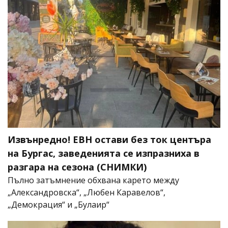
Извънредно! ЕВН остави без ток центъра
на Бургас, заведенията се изпразниха в
разгара на сезона (СНИМКИ)
Пълно затъмнение обхвана карето между
„Александровска“, „Любен Каравелов“,
„Демокрация“ и „Булаир“