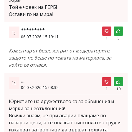
Той е човек на ГЕРБ!
Остави го на мира!
*********
15.
06.07.2026 15:19:11
1
5
Коментарът беше изтрит от модераторите,
защото не беше по темата на материала, за
който се отнася.
...
14.
06.07.2026 15:08:32
1
10
Юристите на дружеството са за обвинения и
мярки за неотклонения!
Всички знаям, че при аварии плащаме по
пазарни цени, а те ползват нископлатен труд и
изкарват затворници да вършат тежката