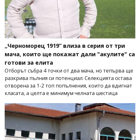
„Черноморец 1919“ влиза в серия от три
мача, които ще покажат дали "акулите" са
готови за елита
Отборът събра 4 точки от два мача, но тепърва ще
разкрива пълния си потенциал. Селекцията остава
отворена за 1-2 топ попълнения, които да вдигнат
класата, а целта е минимум челната шестица