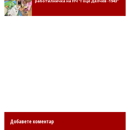
работилничка на НЧ "Гоце Делчев -1943"
Добавете коментар