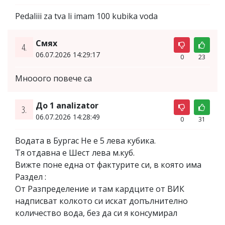
Pedaliii za tva li imam 100 kubika voda
Смях
4.
06.07.2026 14:29:17
0
23
Мнооого повече са
До 1 analizator
3.
06.07.2026 14:28:49
0
31
Водата в Бургас Не е 5 лева кубика.
Тя отдавна е Шест лева м.куб.
Вижте поне една от фактурите си, в която има
Раздел :
От Разпределение и там кардците от ВИК
надписват колкото си искат допълнително
количество вода, без да си я консумирал