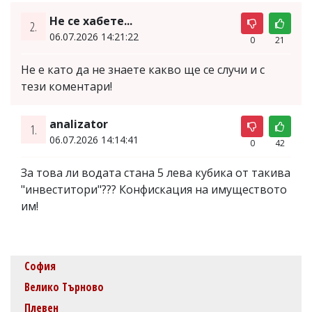
Не се хабете...
2.
06.07.2026 14:21:22
0
21
Не е като да не знаете какво ще се случи и с
тези коментари!
analizator
1.
06.07.2026 14:14:41
0
42
За това ли водата стана 5 лева кубика от такива
"инвеститори"??? Конфискация на имуществото
им!
София
Велико Търново
Плевен