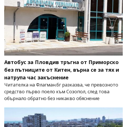
Автобус за Пловдив тръгна от Приморско
без пътниците от Китен, върна се за тях и
натрупа час закъснение
Читателка на Флагман.бг разказва, че превозното
средство първо поело към Созопол, след това
обърнало обратно без никакво обяснение