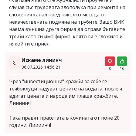
случая със трудовата злополука при ремонта на
сложения канал пред няколко месеца от
некачествената подмяна на трубите. Защо ВИК
наема външна друга фирма да отравя бъгавите
тръби като си има фирма, която ги е сложила и
някой ги е приел.
Искаме лииинч
8.
06.07.2026 14:56:21
0
16
Чрез "инвестиционни" кражби за себе се
теябоклуци надуват цените на водата, после я
вдигат цената и народа им плаща кражбите,
Лиииинч!
Така правят прасетата в кочината от поне 20
години. Лиииинч!