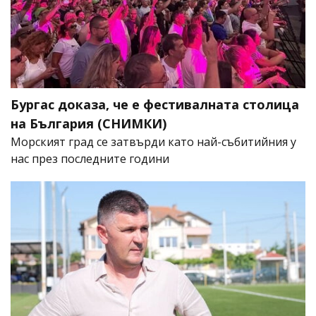
Бургас доказа, че е фестивалната столица
на България (СНИМКИ)
Морският град се затвърди като най-събитийния у
нас през последните години