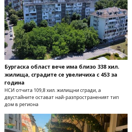
Бургаска област вече има близо 338 хил.
жилища, сградите се увеличиха с 453 за
година
НСИ отчита 109,8 хил. жилищни сгради, а
двустайните остават най-разпространеният тип
дом в региона