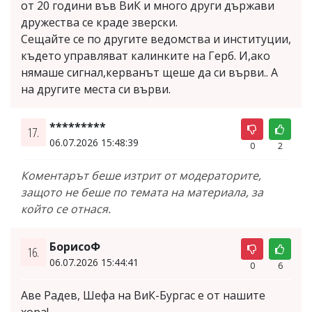
от 20 години във ВиК и много други държави
дружества се краде зверски.
Сещайте се по другите ведомства и институции,
където управляват калинките на Герб. И,ако
нямаше сигнал,керванът щеше да си върви.. А
на другите места си върви.
*********
17.
06.07.2026 15:48:39
0
2
Коментарът беше изтрит от модераторите,
защото не беше по темата на материала, за
който се отнася.
БорисоФ
16.
06.07.2026 15:44:41
0
6
Аве Радев, Шефа на ВиК-Бургас е от нашите
хора!