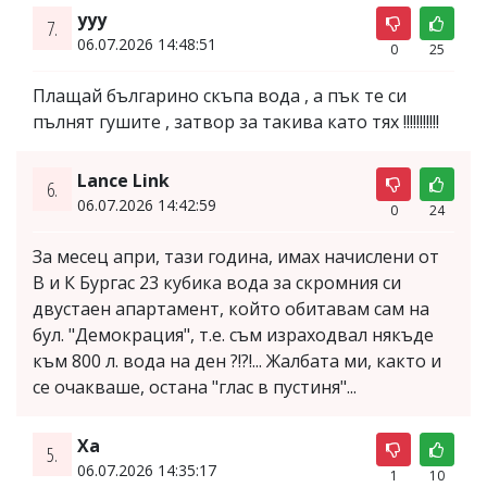
ууу
7.
06.07.2026 14:48:51
0
25
Плащай българино скъпа вода , а пък те си
пълнят гушите , затвор за такива като тях !!!!!!!!!!!
Lance Link
6.
06.07.2026 14:42:59
0
24
За месец апри, тази година, имах начислени от
В и К Бургас 23 кубика вода за скромния си
двустаен апартамент, който обитавам сам на
бул. "Демокрация", т.е. съм израходвал някъде
към 800 л. вода на ден ?!?!... Жалбата ми, както и
се очакваше, остана "глас в пустиня"...
Ха
5.
06.07.2026 14:35:17
1
10