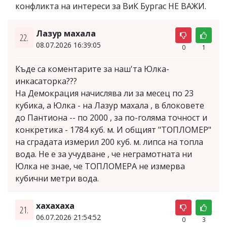
конфликта на интереси за ВиК Бургас НЕ ВАЖИ.
Лазур махала
22.
08.07.2026 16:39:05
0
1
Къде са коментарите за наш'та Юлка-
инкасаторка???
На Демокрация начислява ли за месец по 23
кубика, а Юлка - на Лазур махала , в блоковете
до Пантиона -- по 2000 , за по-голяма точност и
конкретика - 1784 куб. м. И общият "ТОПЛОМЕР"
на сградата измерил 200 куб. м. липса на топла
вода. Не е за учудване , че неграмотната ни
Юлка не знае, че ТОПЛОМЕРА не измерва
кубични метри вода.
хахахаха
21.
06.07.2026 21:54:52
0
3