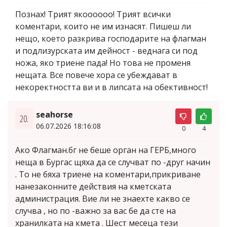
Познах! Трият якоооооо! Трият всички
коментари, които не им изнасят. Пишеш ли
нещо, което разкрива господарите на флагман
и подлизурската им дейност - веднага си под
ножа, яко триене пада! Но това не променя
нещата. Все повече хора се убеждават в
некоректността ви и в липсата на обективност!
seahorse
20.
06.07.2026 18:16:08
0
4
Ако Флагман.бг не беше орган на ГЕРБ,много
неща в Бургас щяха да се случват по -друг начин
. То не бяха триене на коментари,прикриване
нанезаконните действия на кметската
администрация. Вие ли не знаехте какво се
случва , но по -важно за вас бе да сте на
хранилката на кмета . Шест месеца тези