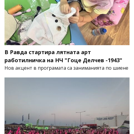
В Равда стартира лятната арт
работилничка на НЧ "Гоце Делчев -1943"
Нов акцент в програмата са заниманията по шиене