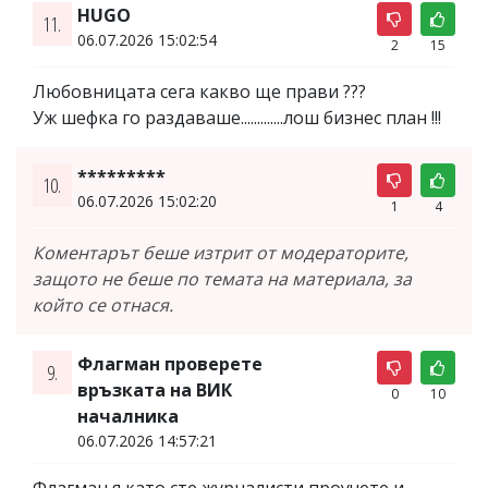
HUGO
11.
06.07.2026 15:02:54
2
15
Любовницата сега какво ще прави ???
Уж шефка го раздаваше.............лош бизнес план !!!
*********
10.
06.07.2026 15:02:20
1
4
Коментарът беше изтрит от модераторите,
защото не беше по темата на материала, за
който се отнася.
Флагман проверете
9.
връзката на ВИК
0
10
началника
06.07.2026 14:57:21
Флагман я като сте журналисти проучете и