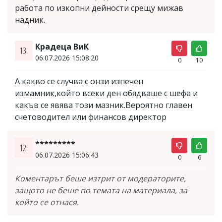
работа по изкопни дейности срещу мижав
надник.
Крадеца ВиК
13.
06.07.2026 15:08:20
0
10
А какво се случва с онзи изпечен
измамник,който всеки ден обядваше с шефа и
какъв се явява този мазник.Вероятно главен
счетоводител или финансов директор
*********
12.
06.07.2026 15:06:43
0
6
Коментарът беше изтрит от модераторите,
защото не беше по темата на материала, за
който се отнася.