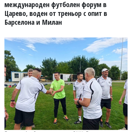
УКРАЙНА
международен футболен форум в
СПОРТ
Царево, воден от треньор с опит в
РАЗСЛЕДВАНЕ
Барселона и Милан
БИЗНЕС
ЮГ
Управители:
Веселин
Василев,
email:
v.vasilev@flagman.bg
Катя
Касабова,
еmail:
k.kassabova@flagman.bg
Главен
редактор:
Иван
Колев,
email:
office@flagman.bg