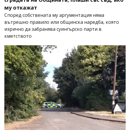
му откажат
Според собствената му аргументация няма
вътрешно правило или общинска наредба, която
изрично да забранява суингърско парти в
кметството