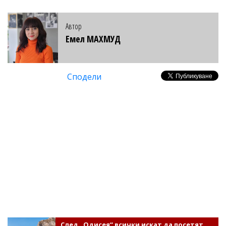
Автор
Емел МАХМУД
Сподели
След „Одисея“ всички искат да посетят