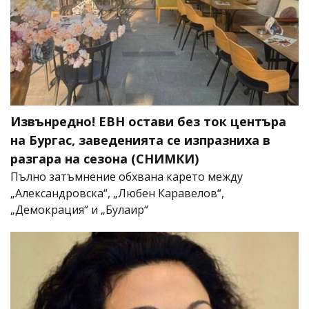
Извънредно! ЕВН остави без ток центъра
на Бургас, заведенията се изпразниха в
разгара на сезона (СНИМКИ)
Пълно затъмнение обхвана карето между
„Александровска“, „Любен Каравелов“,
„Демокрация“ и „Булаир“