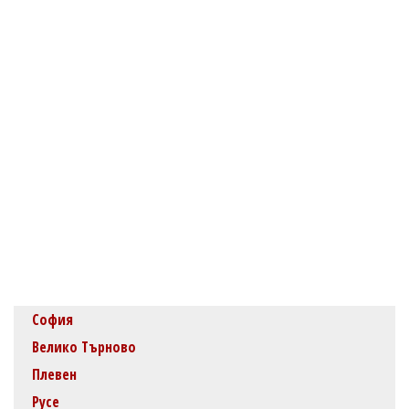
София
Велико Търново
Плевен
Русе