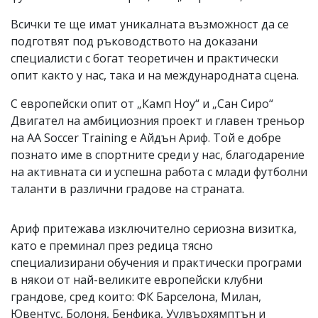
Всички те ще имат уникалната възможност да се
подготвят под ръководството на доказани
специалисти с богат теоретичен и практически
опит както у нас, така и на международната сцена.
С европейски опит от „Камп Ноу“ и „Сан Сиро“
Двигател на амбициозния проект и главен треньор
на AA Soccer Training е Айдън Ариф. Той е добре
познато име в спортните среди у нас, благодарение
на активната си и успешна работа с млади футболни
таланти в различни градове на страната.
Ариф притежава изключително сериозна визитка,
като е преминал през редица тясно
специализирани обучения и практически програми
в някои от най-великите европейски клубни
грандове, сред които: ФК Барселона, Милан,
Ювентус, Болоня, Бенфика, Уулвърхямптън и