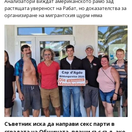
Анализатори виждат американското рамо зад
растящата увереност на Рабат, но доказателства за
организиране на мигрантския щурм няма
Съветник иска да направи секс парти в
сградата на Общината, плаши със съд, ако