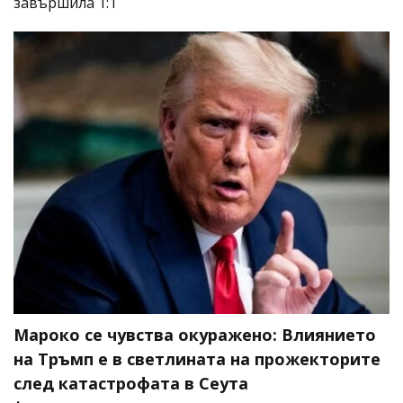
завършила 1:1
Мароко се чувства окуражено: Влиянието
на Тръмп е в светлината на прожекторите
след катастрофата в Сеута