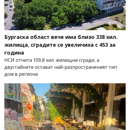
Бургаска област вече има близо 338 хил.
жилища, сградите се увеличиха с 453 за
година
НСИ отчита 109,8 хил. жилищни сгради, а
двустайните остават най-разпространеният тип
дом в региона