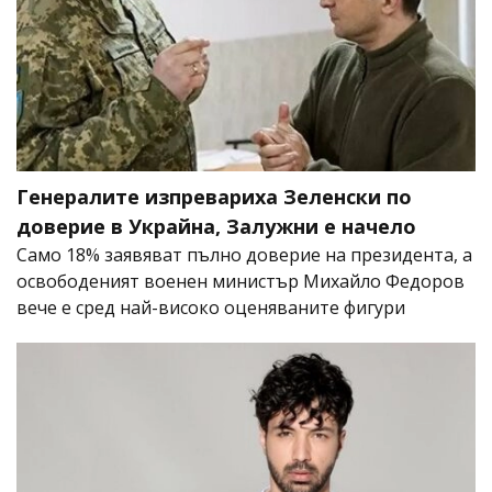
Генералите изпревариха Зеленски по
доверие в Украйна, Залужни е начело
Само 18% заявяват пълно доверие на президента, а
освободеният военен министър Михайло Федоров
вече е сред най-високо оценяваните фигури