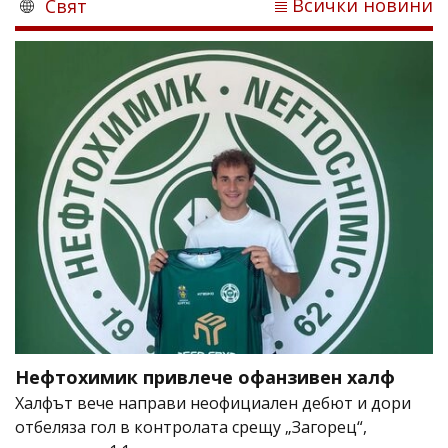
Всички новини
Свят
Нефтохимик привлече офанзивен халф
Халфът вече направи неофициален дебют и дори
отбеляза гол в контролата срещу „Загорец“,