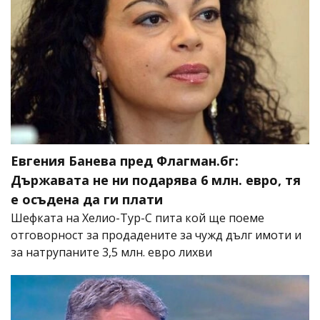
Евгения Банева пред Флагман.бг:
Държавата не ни подарява 6 млн. евро, тя
е осъдена да ги плати
Шефката на Хелио-Тур-С пита кой ще поеме
отговорност за продадените за чужд дълг имоти и
за натрупаните 3,5 млн. евро лихви