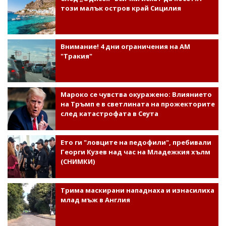
този малък остров край Сицилия
Внимание! 4 дни ограничения на АМ
"Тракия"
Мароко се чувства окуражено: Влиянието
на Тръмп е в светлината на прожекторите
след катастрофата в Сеута
Ето ги "ловците на педофили", пребивали
Георги Кузев над час на Младежкия хълм
(СНИМКИ)
Трима маскирани нападнаха и изнасилиха
млад мъж в Англия