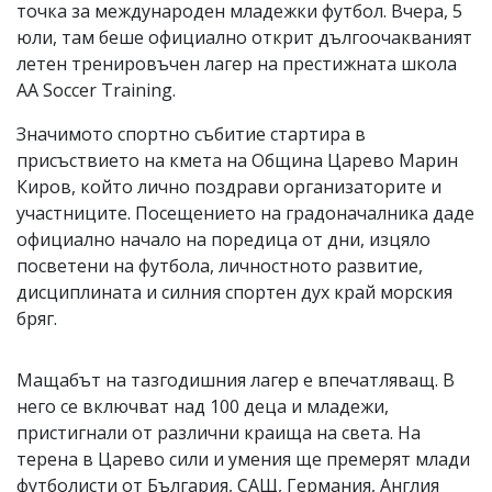
точка за международен младежки футбол. Вчера, 5
юли, там беше официално открит дългоочакваният
летен тренировъчен лагер на престижната школа
AA Soccer Training.
Значимото спортно събитие стартира в
присъствието на кмета на Община Царево Марин
Киров, който лично поздрави организаторите и
участниците. Посещението на градоначалника даде
официално начало на поредица от дни, изцяло
посветени на футбола, личностното развитие,
дисциплината и силния спортен дух край морския
бряг.
Мащабът на тазгодишния лагер е впечатляващ. В
него се включват над 100 деца и младежи,
пристигнали от различни краища на света. На
терена в Царево сили и умения ще премерят млади
футболисти от България, САЩ, Германия, Англия