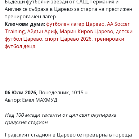
Бъдещи футболни звезди от САЩ, Германия и
Коментарите
Англия се събраха в Царево за старта на престижен
под
тренировъчен лагер
статиите
Ключови думи:
футболен лагер Царево
,
AA Soccer
се
въвеждат
Training
,
Айдън Ариф
,
Марин Киров Царево
,
детски
от
футбол Царево
,
спорт Царево 2026
,
тренировки
читателите
футбол деца
и
редакцията
не
носи
отговорност
за
тях!
Ако
откриете
06 Юли 2026
, Понеделник, 10:15 ч.
обиден
Автор: Емел МАХМУД
за
вас
коментар,
Над 100 млади таланти от цял свят окупираха
моля
градския стадион
сигнализирайте
ни!
Градският стадион в Царево се превърна в гореща