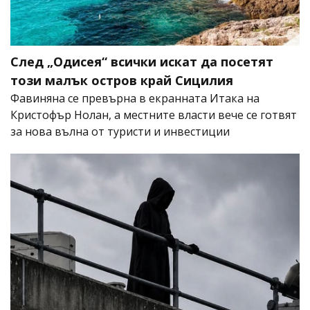
След „Одисея“ всички искат да посетят
този малък остров край Сицилия
Фавиняна се превърна в екранната Итака на
Кристофър Нолан, а местните власти вече се готвят
за нова вълна от туристи и инвестиции