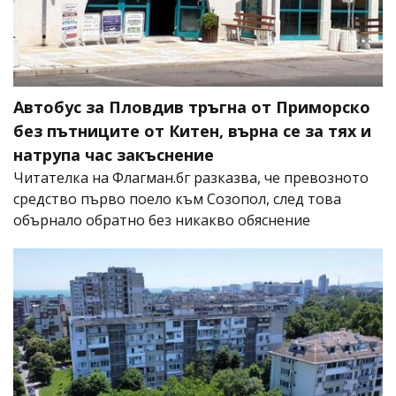
Автобус за Пловдив тръгна от Приморско
без пътниците от Китен, върна се за тях и
натрупа час закъснение
Читателка на Флагман.бг разказва, че превозното
средство първо поело към Созопол, след това
обърнало обратно без никакво обяснение