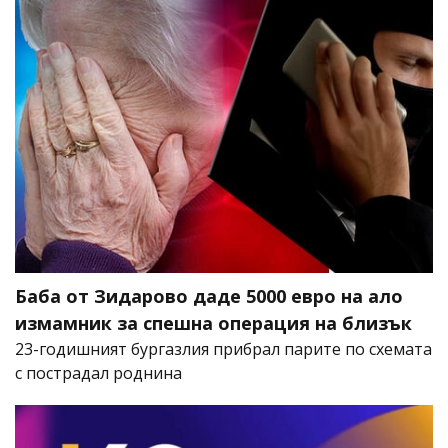
Баба от Зидарово даде 5000 евро на ало
измамник за спешна операция на близък
23-годишният бургазлия прибрал парите по схемата
с пострадал роднина