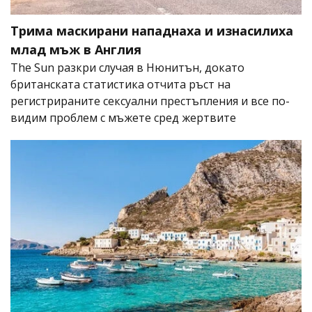
Трима маскирани нападнаха и изнасилиха
млад мъж в Англия
The Sun разкри случая в Нюнитън, докато
британската статистика отчита ръст на
регистрираните сексуални престъпления и все по-
видим проблем с мъжете сред жертвите