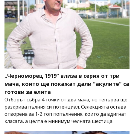
„Черноморец 1919“ влиза в серия от три
мача, които ще покажат дали "акулите" са
готови за елита
Отборът събра 4 точки от два мача, но тепърва ще
разкрива пълния си потенциал. Селекцията остава
отворена за 1-2 топ попълнения, които да вдигнат
класата, а целта е минимум челната шестица