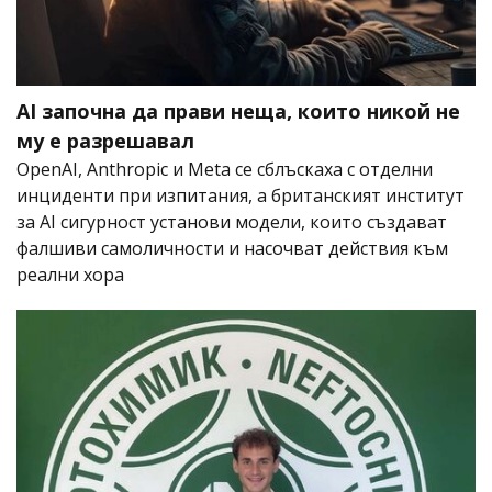
AI започна да прави неща, които никой не
му е разрешавал
OpenAI, Anthropic и Meta се сблъскаха с отделни
инциденти при изпитания, а британският институт
за AI сигурност установи модели, които създават
фалшиви самоличности и насочват действия към
реални хора