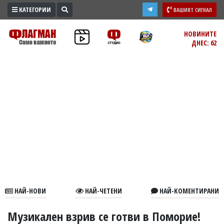
КАТЕГОРИИ
ВАШИЯТ СИГНАЛ
ПРОМО
НОВИНИТЕ
ДНЕС: 62
ЗОНА
ИЗБОРИ
2026
ПРАКТИЧНО
КУЛТУРА
ЗДРАВЕ
ПОЛИТИКА
ОБЩИНИ
ОБЩЕСТВО
ЛАЙФСТАЙЛ
НАЙ-НОВИ
НАЙ-ЧЕТЕНИ
НАЙ-КОМЕНТИРАНИ
ВОЙНАТА
В
Mузикален взрив се готви в Поморие!