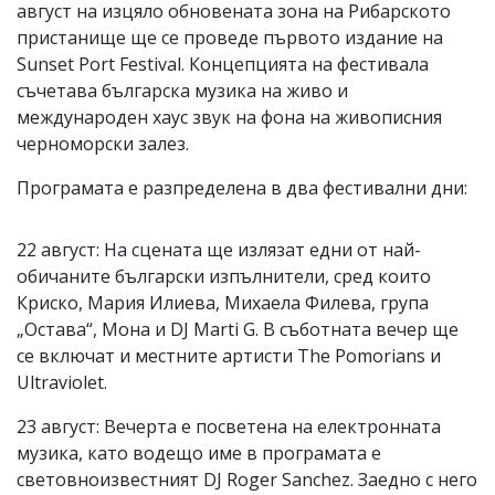
август на изцяло обновената зона на Рибарското
пристанище ще се проведе първото издание на
Sunset Port Festival. Концепцията на фестивала
съчетава българска музика на живо и
международен хаус звук на фона на живописния
черноморски залез.
Програмата е разпределена в два фестивални дни:
22 август: На сцената ще излязат едни от най-
обичаните български изпълнители, сред които
Криско, Мария Илиева, Михаела Филева, група
„Остава“, Мона и DJ Marti G. В съботната вечер ще
се включат и местните артисти The Pomorians и
Ultraviolet.
23 август: Вечерта е посветена на електронната
музика, като водещо име в програмата е
световноизвестният DJ Roger Sanchez. Заедно с него