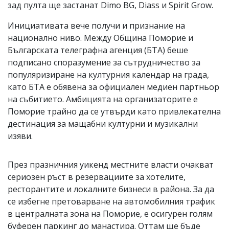
зад пулта ще застанат Dimo BG, Diass и Spirit Grow.
Инициативата вече получи и признание на
национално ниво. Между Община Поморие и
Българската телеграфна агенция (БТА) беше
подписано споразумение за сътрудничество за
популяризиране на културния календар на града,
като БТА е обявена за официален медиен партньор
на събитието. Амбицията на организаторите е
Поморие трайно да се утвърди като привлекателна
дестинация за мащабни културни и музикални
изяви.
През празничния уикенд местните власти очакват
сериозен ръст в резервациите за хотелите,
ресторантите и локалните бизнеси в района. За да
се избегне претоварване на автомобилния трафик
в централната зона на Поморие, е осигурен голям
буферен паркинг до манастира. Оттам ще бъде