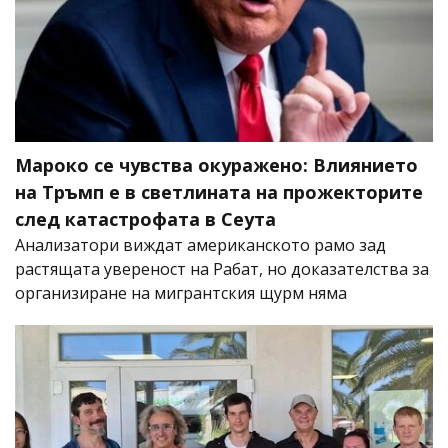
Мароко се чувства окуражено: Влиянието
на Тръмп е в светлината на прожекторите
след катастрофата в Сеута
Анализатори виждат американското рамо зад
растящата увереност на Рабат, но доказателства за
организиране на мигрантския щурм няма