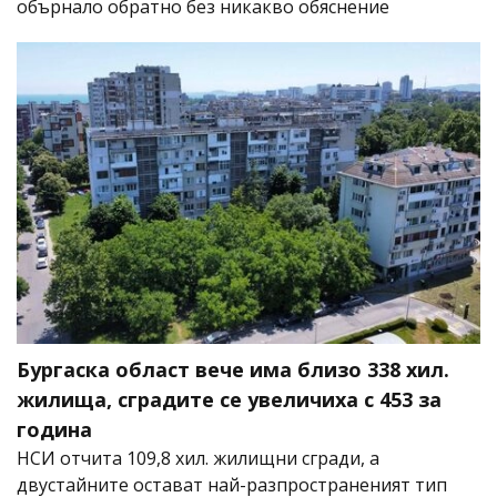
обърнало обратно без никакво обяснение
Бургаска област вече има близо 338 хил.
жилища, сградите се увеличиха с 453 за
година
НСИ отчита 109,8 хил. жилищни сгради, а
двустайните остават най-разпространеният тип