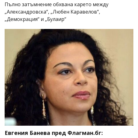
Пълно затъмнение обхвана карето между
„Александровска“, „Любен Каравелов“,
„Демокрация“ и „Булаир“
Евгения Банева пред Флагман.бг: