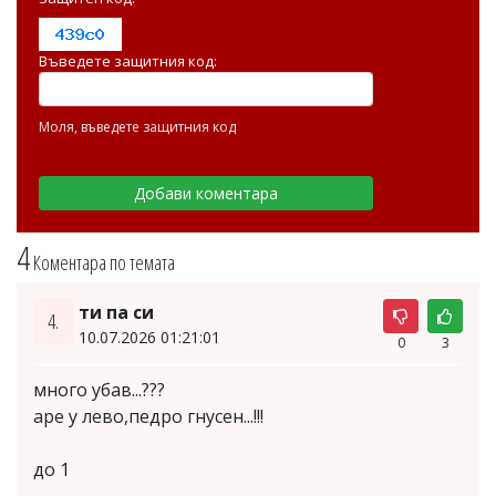
Въведете защитния код:
Моля, въведете защитния код
4
Коментара по темата
ти па си
4.
10.07.2026 01:21:01
0
3
много убав...???
аре у лево,педро гнусен...!!!
до 1