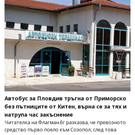
Автобус за Пловдив тръгна от Приморско
без пътниците от Китен, върна се за тях и
натрупа час закъснение
Читателка на Флагман.бг разказва, че превозното
средство първо поело към Созопол, след това