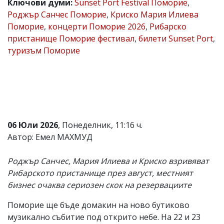
Ключови думи:
Sunset Port Festival Поморие
,
Коментарите
Роджър Санчес Поморие
,
Криско Мария Илиева
под
Поморие
,
концерти Поморие 2026
,
Рибарско
статиите
пристанище Поморие фестивал
,
билети Sunset Port
,
се
въвеждат
туризъм Поморие
от
читателите
и
редакцията
не
носи
отговорност
за
06 Юли 2026
, Понеделник, 11:16 ч.
тях!
Автор: Емел МАХМУД
Ако
откриете
обиден
Роджър Санчес, Мария Илиева и Криско взривяват
за
Рибарското пристанище през август, местният
вас
коментар,
бизнес очаква сериозен скок на резервациите
моля
сигнализирайте
Поморие ще бъде домакин на ново бутиково
ни!
музикално събитие под открито небе. На 22 и 23