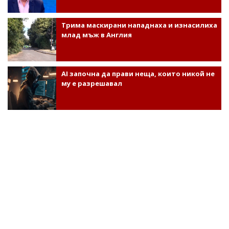
Трима маскирани нападнаха и изнасилиха
млад мъж в Англия
AI започна да прави неща, които никой не
му е разрешавал