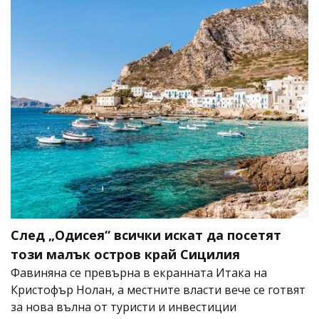
След „Одисея“ всички искат да посетят
този малък остров край Сицилия
Фавиняна се превърна в екранната Итака на
Кристофър Нолан, а местните власти вече се готвят
за нова вълна от туристи и инвестиции