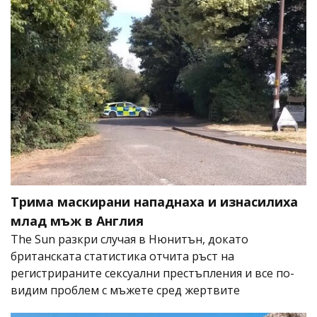
Трима маскирани нападнаха и изнасилиха
млад мъж в Англия
The Sun разкри случая в Нюнитън, докато
британската статистика отчита ръст на
регистрираните сексуални престъпления и все по-
видим проблем с мъжете сред жертвите