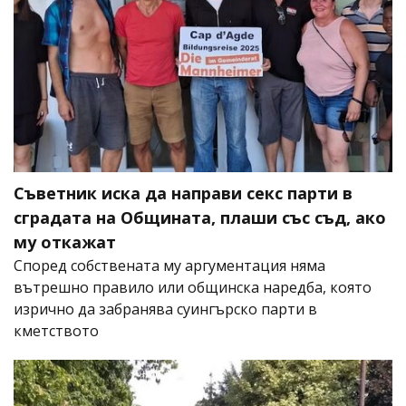
Съветник иска да направи секс парти в
сградата на Общината, плаши със съд, ако
му откажат
Според собствената му аргументация няма
вътрешно правило или общинска наредба, която
изрично да забранява суингърско парти в
кметството