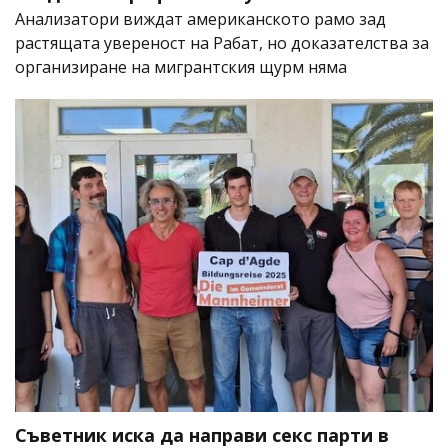
Анализатори виждат американското рамо зад
растящата увереност на Рабат, но доказателства за
организиране на мигрантския щурм няма
Съветник иска да направи секс парти в