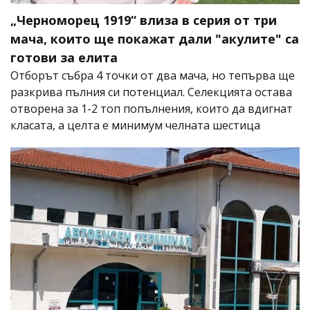
„Черноморец 1919“ влиза в серия от три
мача, които ще покажат дали "акулите" са
готови за елита
Отборът събра 4 точки от два мача, но тепърва ще
разкрива пълния си потенциал. Селекцията остава
отворена за 1-2 топ попълнения, които да вдигнат
класата, а целта е минимум челната шестица