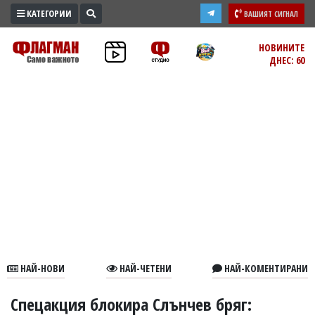
КАТЕГОРИИ
ВАШИЯТ СИГНАЛ
ПРОМО
НОВИНИТЕ
ДНЕС: 60
ЗОНА
ИЗБОРИ
2026
ПРАКТИЧНО
КУЛТУРА
ЗДРАВЕ
ПОЛИТИКА
ОБЩИНИ
ОБЩЕСТВО
ЛАЙФСТАЙЛ
НАЙ-НОВИ
НАЙ-ЧЕТЕНИ
НАЙ-КОМЕНТИРАНИ
ВОЙНАТА
В
Спецакция блокира Слънчев бряг: