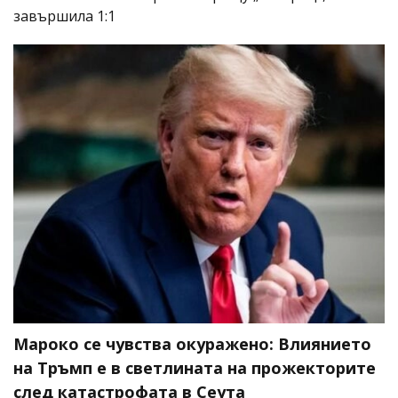
завършила 1:1
Мароко се чувства окуражено: Влиянието
на Тръмп е в светлината на прожекторите
след катастрофата в Сеута