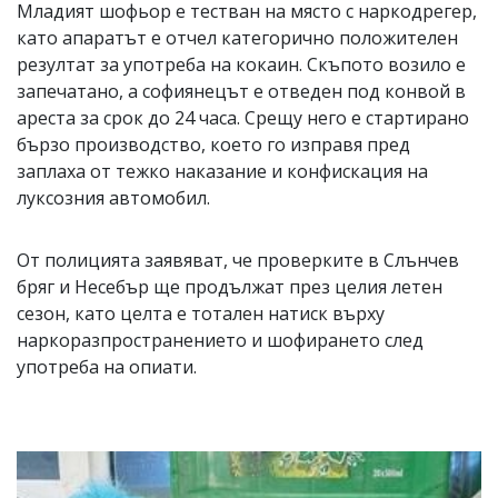
Младият шофьор е тестван на място с наркодрегер,
като апаратът е отчел категорично положителен
резултат за употреба на кокаин. Скъпото возило е
запечатано, а софиянецът е отведен под конвой в
ареста за срок до 24 часа. Срещу него е стартирано
бързо производство, което го изправя пред
заплаха от тежко наказание и конфискация на
луксозния автомобил.
От полицията заявяват, че проверките в Слънчев
бряг и Несебър ще продължат през целия летен
сезон, като целта е тотален натиск върху
наркоразпространението и шофирането след
употреба на опиати.