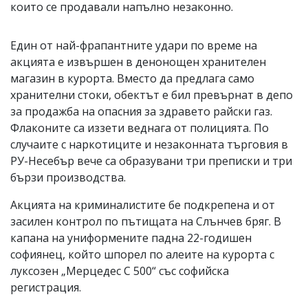
които се продавали напълно незаконно.
Един от най-фрапантните удари по време на
акцията е извършен в денонощен хранителен
магазин в курорта. Вместо да предлага само
хранителни стоки, обектът е бил превърнат в депо
за продажба на опасния за здравето райски газ.
Флаконите са иззети веднага от полицията. По
случаите с наркотиците и незаконната търговия в
РУ-Несебър вече са образувани три преписки и три
бързи производства.
Акцията на криминалистите бе подкрепена и от
засилен контрол по пътищата на Слънчев бряг. В
капана на униформените падна 22-годишен
софиянец, който шпорел по алеите на курорта с
луксозен „Мерцедес С 500“ със софийска
регистрация.