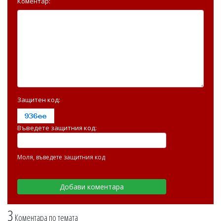
Коментар:
Защитен код:
Въведете защитния код:
Моля, въведете защитния код
3
Коментара по темата