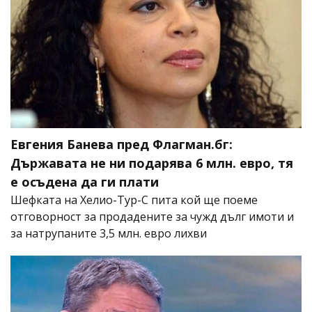
Евгения Банева пред Флагман.бг:
Държавата не ни подарява 6 млн. евро, тя
е осъдена да ги плати
Шефката на Хелио-Тур-С пита кой ще поеме
отговорност за продадените за чужд дълг имоти и
за натрупаните 3,5 млн. евро лихви