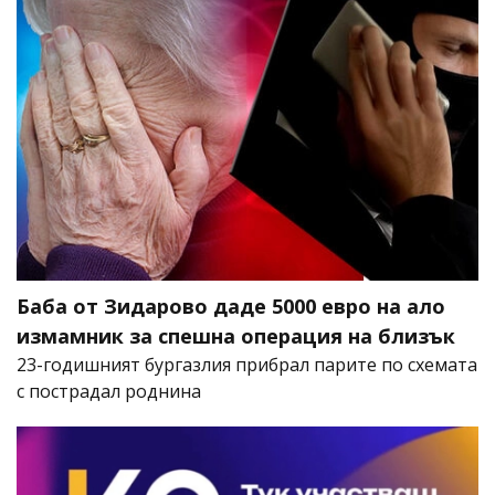
Баба от Зидарово даде 5000 евро на ало
измамник за спешна операция на близък
23-годишният бургазлия прибрал парите по схемата
с пострадал роднина