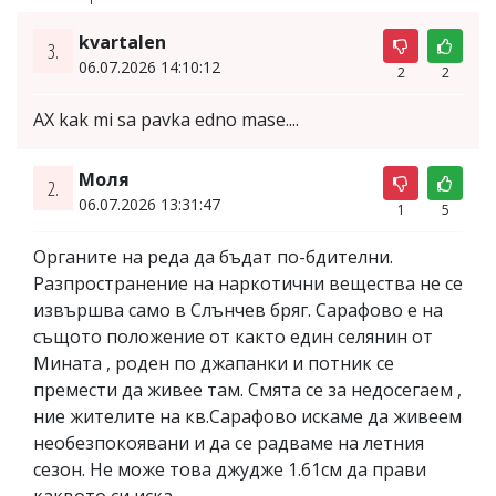
kvartalen
3.
06.07.2026 14:10:12
2
2
AX kak mi sa pavka edno mase....
Моля
2.
06.07.2026 13:31:47
1
5
Органите на реда да бъдат по-бдителни.
Разпространение на наркотични вещества не се
извършва само в Слънчев бряг. Сарафово е на
същото положение от както един селянин от
Мината , роден по джапанки и потник се
премести да живее там. Смята се за недосегаем ,
ние жителите на кв.Сарафово искаме да живеем
необезпокоявани и да се радваме на летния
сезон. Не може това джудже 1.61см да прави