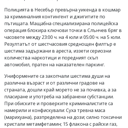
Полицията в Несебър превърна уикенда в кошмар
за криминалния контингент и джигитите по
пътищата. Мащабна специализирана полицейска
операция блокира ключови точки в Слънчев бряг в
часовете между 23:00 ч. на 4 юли и 05:00 ч. на 5 юли.
Резултатът от шестчасовия среднощен филтър е
шестима задържани в ареста, иззети сериозни
количества наркотици и поредният скъп
автомобил, пратен на наказателен паркинг.
Униформените са закопчали шестима души на
различна възраст и от различни градове на
страната, дошли край морето не за почивка, а за
пласиране и употреба на забранени субстанции.
При обиските и проверките криминалистите са
намерили и конфискували: Суха тревна маса
(марихуана), разпределена на дози; силно токсични
кристали метамфетамин; 15 флакона с райски газ,