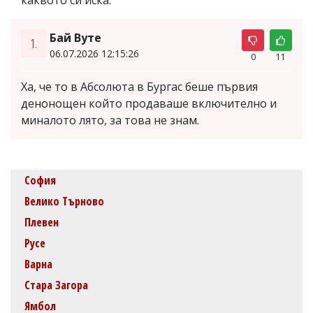
каквото си иска.
Бай Вуте
1.
06.07.2026 12:15:26
0
11
Ха, че то в Абсолюта в Бургас беше първия
денонощен който продаваше включително и
миналото лято, за това не знам.
София
Велико Търново
Плевен
Русе
Варна
Стара Загора
Ямбол