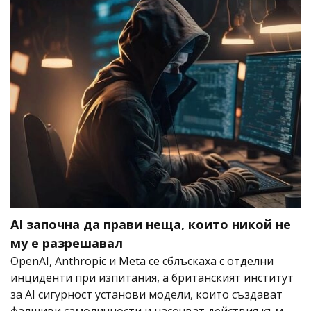
AI започна да прави неща, които никой не
му е разрешавал
OpenAI, Anthropic и Meta се сблъскаха с отделни
инциденти при изпитания, а британският институт
за AI сигурност установи модели, които създават