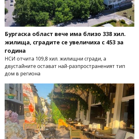
Бургаска област вече има близо 338 хил.
жилища, сградите се увеличиха с 453 за
година
НСИ отчита 109,8 хил. жилищни сгради, а
двустайните остават най-разпространеният тип
дом в региона