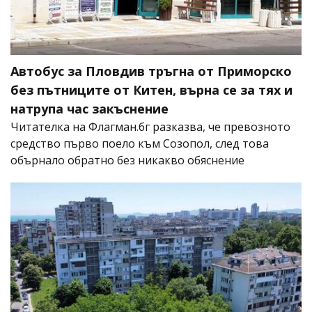
Автобус за Пловдив тръгна от Приморско
без пътниците от Китен, върна се за тях и
натрупа час закъснение
Читателка на Флагман.бг разказва, че превозното
средство първо поело към Созопол, след това
обърнало обратно без никакво обяснение