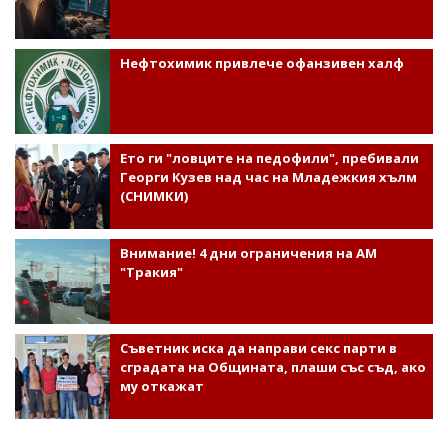
Нефтохимик привлече офанзивен халф
Ето ги "ловците на педофили", пребивали
Георги Кузев над час на Младежкия хълм
(СНИМКИ)
Внимание! 4 дни ограничения на АМ
"Тракия"
Съветник иска да направи секс парти в
сградата на Общината, плаши със съд, ако
му откажат