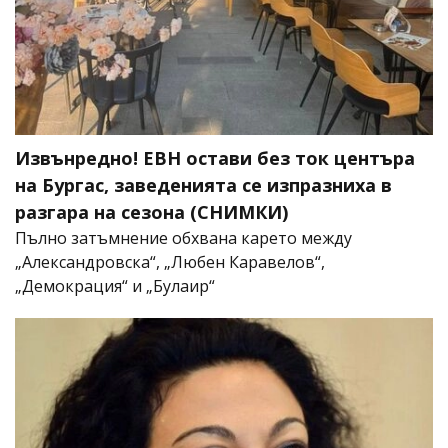
Извънредно! ЕВН остави без ток центъра
на Бургас, заведенията се изпразниха в
разгара на сезона (СНИМКИ)
Пълно затъмнение обхвана карето между
„Александровска“, „Любен Каравелов“,
„Демокрация“ и „Булаир“