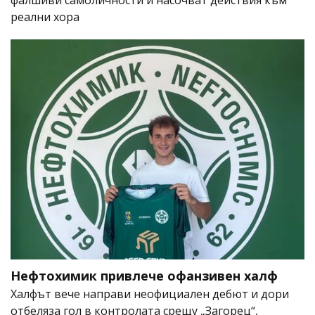
фалшиви самоличности и насочват действия към
реални хора
Нефтохимик привлече офанзивен халф
Халфът вече направи неофициален дебют и дори
отбеляза гол в контролата срещу „Загорец“,