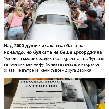
Над 2000 души чакаха сватбата на
Роналдо, но булката не беше Джорджина
Фенове и медии обсадиха катедралата във Фуншал
за големия ден на футболната звезда, а накрая се
оказа, че вътре се жени съвсем друга двойка