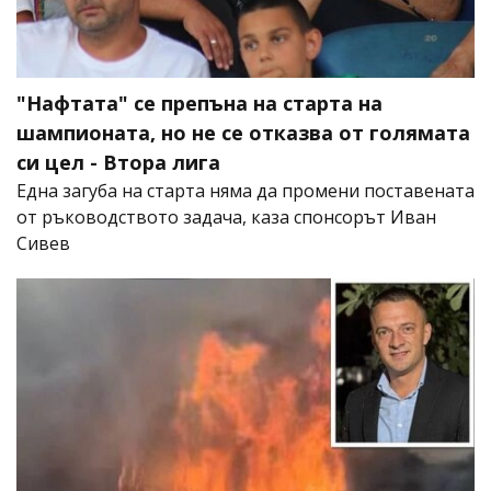
"Нафтата" се препъна на старта на
шампионата, но не се отказва от голямата
си цел - Втора лига
Една загуба на старта няма да промени поставената
от ръководството задача, каза спонсорът Иван
Сивев