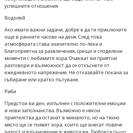
успешните отношения.
Водолей
Ако имате важни задачи, добре е да ги приключите
още в ранните часове на деня. След това
атмосферата става значително по-лека и
благоприятна за развлечения, срещи и споделени
моменти с любимите хора. Очакват ви приятни
разговори и възможност да се откъснете от
ежедневното напрежение. Не отказвайте покана за
събиране или кратко пътуване.
Риби
Предстои ви ден, изпълнен с положителни емоции
и нови запознанства. Възможно е някои
приятелства да останат в миналото, но на тяхно
място ще се появят хора, които ще внесат повече
радост и вдъхновение в живота ви. Любовта също