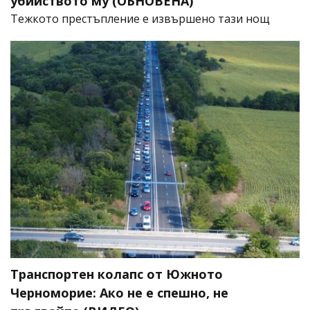
убийството му (ОБНОВЕНА)
​Тежкото престъпление е извършено тази нощ
Транспортен колапс от Южното
Черноморие: Ако не е спешно, не