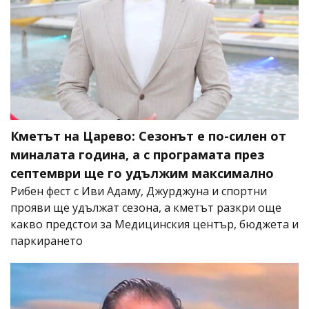
Кметът на Царево: Сезонът е по-силен от
миналата година, а с програмата през
септември ще го удължим максимално
Рибен фест с Иви Адаму, Джурджуна и спортни
прояви ще удължат сезона, а кметът разкри още
какво предстои за Медицинския център, бюджета и
паркирането