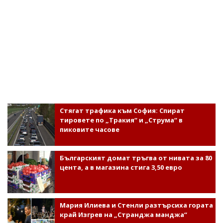
Стягат трафика към София: Спират
тировете по „Тракия“ и „Струма“ в
пиковите часове
Българският домат тръгва от нивата за 80
цента, а в магазина стига 3,50 евро
Мария Илиева и Стенли разтърсиха гората
край Изгрев на „Странджа манджа“