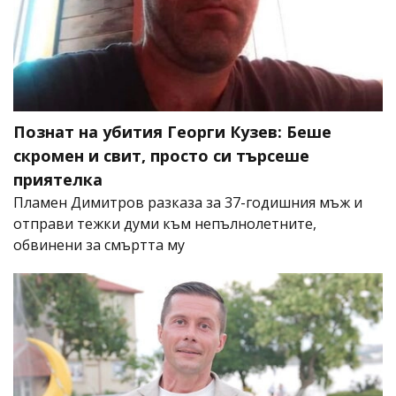
Познат на убития Георги Кузев: Беше
скромен и свит, просто си търсеше
приятелка
Пламен Димитров разказа за 37-годишния мъж и
отправи тежки думи към непълнолетните,
обвинени за смъртта му