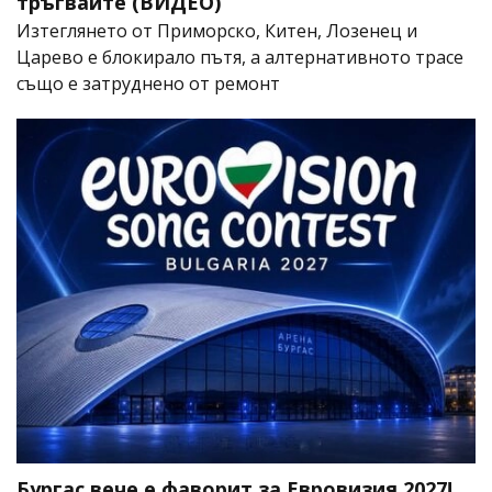
тръгвайте (ВИДЕО)
Изтеглянето от Приморско, Китен, Лозенец и
Царево е блокирало пътя, а алтернативното трасе
също е затруднено от ремонт
Бургас вече е фаворит за Евровизия 2027!