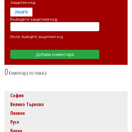
Защитен код:
Въведете защитния код:
Моля, въведете защитния код
0
Коментара по темата
София
Велико Търново
Плевен
Русе
Варна