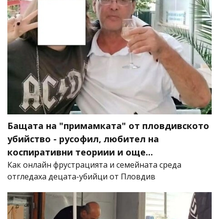
Бащата на "примамката" от пловдивското
убийство - русофил, любител на
коспиративни теориии и още...
Как онлайн фрустрацията и семейната среда
отгледаха децата-убийци от Пловдив