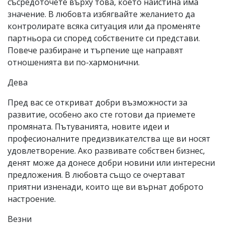
съсредоточете върху това, което наистина има
значение. В любовта избягвайте желанието да
контролирате всяка ситуация или да променяте
партньора си според собствените си представи.
Повече разбиране и търпение ще направят
отношенията ви по-хармонични.
Дева
Пред вас се откриват добри възможности за
развитие, особено ако сте готови да приемете
промяната. Пътуванията, новите идеи и
професионалните предизвикателства ще ви носят
удовлетворение. Ако развивате собствен бизнес,
денят може да донесе добри новини или интересни
предложения. В любовта също се очертават
приятни изненади, които ще ви върнат доброто
настроение.
Везни