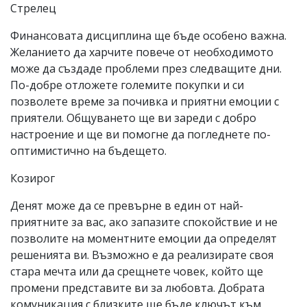
Стрелец
Финансовата дисциплина ще бъде особено важна.
Желанието да харчите повече от необходимото
може да създаде проблеми през следващите дни.
По-добре отложете големите покупки и си
позволете време за почивка и приятни емоции с
приятели. Общуването ще ви зареди с добро
настроение и ще ви помогне да погледнете по-
оптимистично на бъдещето.
Козирог
Денят може да се превърне в един от най-
приятните за вас, ако запазите спокойствие и не
позволите на моментните емоции да определят
решенията ви. Възможно е да реализирате своя
стара мечта или да срещнете човек, който ще
промени представите ви за любовта. Добрата
комуникация с близките ще бъде ключът към