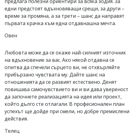
предлага полезни ориентири за всяка зодия. За
едни предстоят вдъхновяващи срещи, за други –
време за промяна, а за трети – шанс да направят
първата крачка към една отдавнашна мечта.
Овен
Любовта може да се окаже най-силният източник
на вдъхновение за вас. Ако някой отдавна се
опитва да спечели сърцето ви, не отхвърляйте
прибързано чувствата му. Дайте шанс на
отношенията да се развият естествено. Денят
повишава самочувствието ви и ви дава увереност
да започнете реализацията на идея или проект,
който дълго сте отлагали. В професионален план
успехът ще дойде при смели, но добре премислени
действия.
Телец