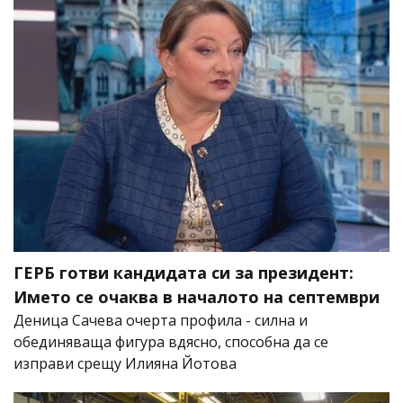
ГЕРБ готви кандидата си за президент:
Името се очаква в началото на септември
Деница Сачева очерта профила - силна и
обединяваща фигура вдясно, способна да се
изправи срещу Илияна Йотова