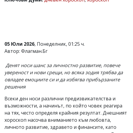
Коментарите
под
статиите
се
въвеждат
от
читателите
05 Юли 2026
, Понеделник, 01:25 ч.
и
редакцията
Автор: Флагман.Бг
не
носи
Денят носи шанс за личностно развитие, повече
отговорност
за
увереност и нови срещи, но всяка зодия трябва да
тях!
овладее емоциите си и да избягва прибързаните
Ако
решения
откриете
обиден
за
Всеки ден носи различни предизвикателства и
вас
възможности, а начинът, по който човек реагира
коментар,
на тях, често определя крайния резултат. Днешният
моля
сигнализирайте
хороскоп насочва вниманието към любовта,
ни!
личното развитие, здравето и финансите, като