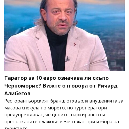
Таратор за 10 евро означава ли скъпо
Черноморие? Вижте отговора от Ричард
Алибегов
Ресторантьорският бранш отхвърля внушенията за
масова спекула по морето, но туроператори
предупреждават, че цените, паркирането и
претъпканите плажове вече тежат при избора на
туристите