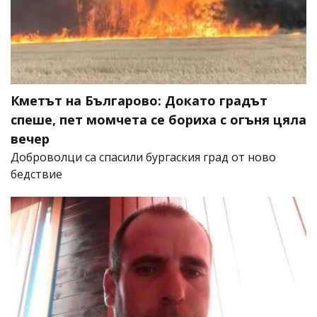
Кметът на Българово: Докато градът
спеше, пет момчета се бориха с огъня цяла
вечер
Доброволци са спасили бургаския град от ново
бедствие