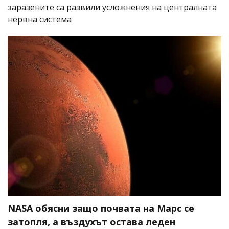
заразените са развили усложнения на централната
нервна система
NASA обясни защо почвата на Марс се
затопля, а въздухът остава леден