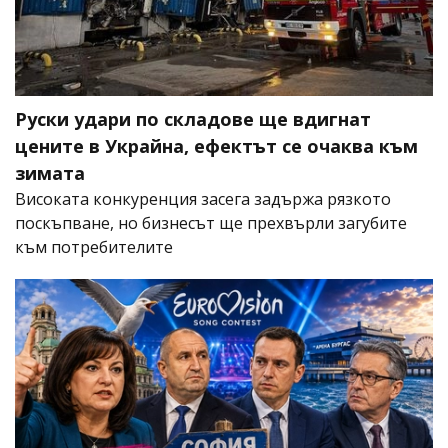
Руски удари по складове ще вдигнат
цените в Украйна, ефектът се очаква към
зимата
Високата конкуренция засега задържа рязкото
поскъпване, но бизнесът ще прехвърли загубите
към потребителите