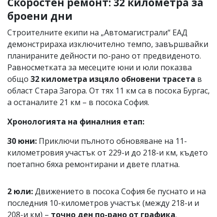
Скоростен ремонт: 32 километра за
броени дни
Строителните екипи на „Автомагистрали“ ЕАД
демонстрираха изключително темпо, завършвайки
планираните дейности по-рано от предвиденото.
Равносметката за месеците юни и юли показва
общо
32 километра изцяло обновени трасета
в
област Стара Загора. От тях 11 км са в посока Бургас,
а останалите 21 км – в посока София.
Хронологията на финалния етап:
30 юни:
Приключи пълното обновяване на 11-
километровия участък от 229-и до 218-и км, където
поетапно бяха ремонтирани и двете платна.
2 юли:
Движението в посока София бе пуснато и на
последния 10-километров участък (между 218-и и
208-и км) –
точно ден по-рано от графика
.