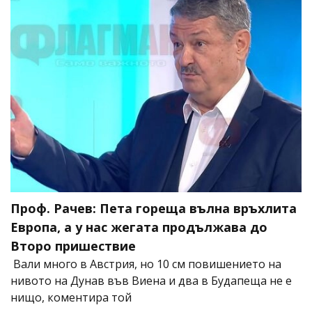
Проф. Рачев: Пета гореща вълна връхлита
Европа, а у нас жегата продължава до
Второ пришествие
Вали много в Австрия, но 10 см повишението на
нивото на Дунав във Виена и два в Будапеща не е
нищо, коментира той