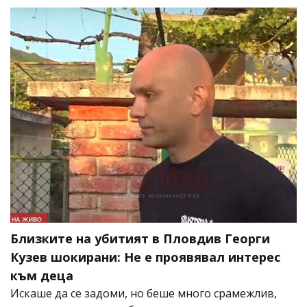
Близките на убитият в Пловдив Георги
Кузев шокирани: Не е проявявал интерес
към деца
Искаше да се задоми, но беше много срамежлив,