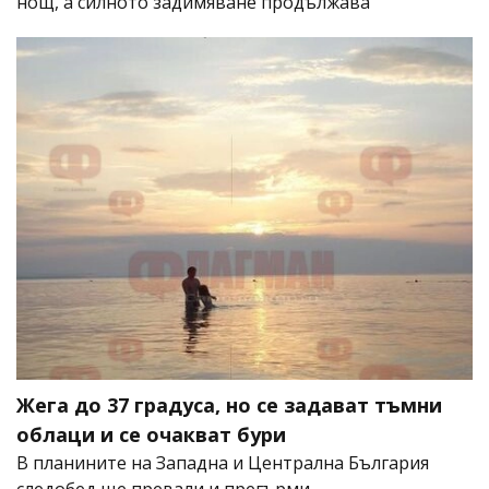
нощ, а силното задимяване продължава
Жега до 37 градуса, но се задават тъмни
облаци и се очакват бури
В планините на Западна и Централна България