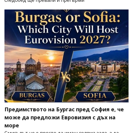
следобед ще превали и прегърми
Предимството на Бургас пред София е, че
може да предложи Евровизия с дъх на
море