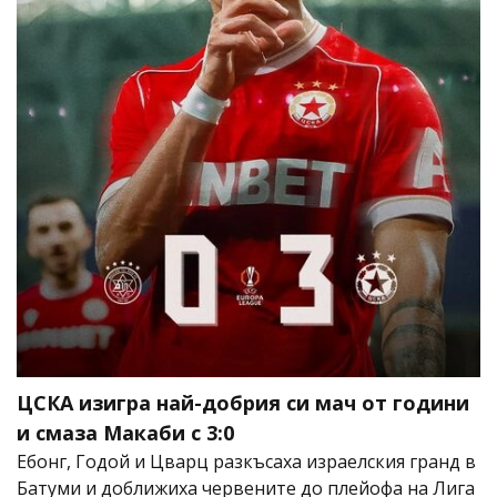
ЦСКА изигра най-добрия си мач от години
и смаза Макаби с 3:0
Ебонг, Годой и Цварц разкъсаха израелския гранд в
Батуми и доближиха червените до плейофа на Лига