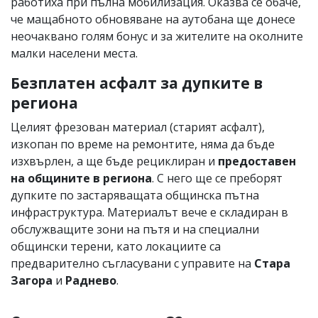
работиха при пълна мобилизация. Оказва се обаче,
че мащабното обновяване на аутобана ще донесе
неочаквано голям бонус и за жителите на околните
малки населени места.
Безплатен асфалт за дупките в
региона
Целият фрезован материал (старият асфалт),
изкопан по време на ремонтите, няма да бъде
изхвърлен, а ще бъде рециклиран и
предоставен
на общините в региона
. С него ще се преборят
дупките по застаряващата общинска пътна
инфраструктура. Материалът вече е складиран в
обслужващите зони на пътя и на специални
общински терени, като локациите са
предварително съгласувани с управите на
Стара
Загора
и
Раднево
.