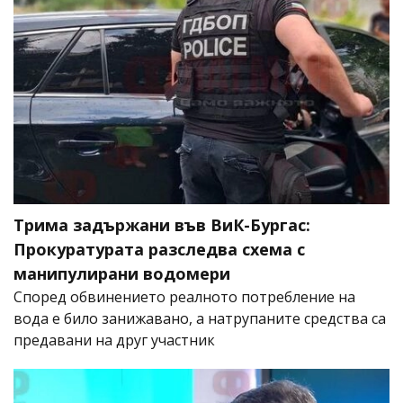
Трима задържани във ВиК-Бургас:
Прокуратурата разследва схема с
манипулирани водомери
Според обвинението реалното потребление на
вода е било занижавано, а натрупаните средства са
предавани на друг участник