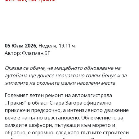
Коментарите
под
статиите
се
въвеждат
от
читателите
05 Юли 2026
, Неделя, 19:11 ч.
и
редакцията
Автор: Флагман.БГ
не
носи
Оказва се обаче, че мащабното обновяване на
отговорност
за
аутобана ще донесе неочаквано голям бонус и за
тях!
жителите на околните малки населени места
Ако
откриете
Големият летен ремонт на автомагистрала
обиден
за
„Тракия“ в област Стара Загора официално
вас
приключи предсрочно, а интензивното движение
коментар,
вече е напълно възстановено. Облекчението за
моля
сигнализирайте
хилядите шофьори, пътуващи към морето и
ни!
обратно, е огромно, след като пътните строители