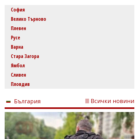
София
Велико Търново
Плевен
Русе
Варна
Стара Загора
Ямбол
Сливен
Пловдив
Всички новини
България