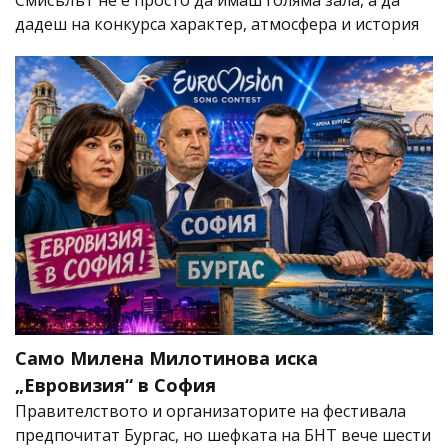
Смисълът не е просто да имаш голяма зала, а да
дадеш на конкурса характер, атмосфера и история
Само Милена Милотинова иска
„Евровизия“ в София
Правителството и организаторите на фестивала
предпочитат Бургас, но шефката на БНТ вече шести