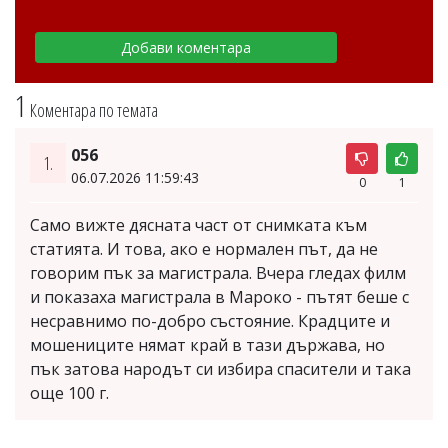
1
Коментара по темата
056
1.
06.07.2026 11:59:43
0
1
Само вижте дясната част от снимката към
статията. И това, ако е нормален път, да не
говорим пък за магистрала. Вчера гледах филм
и показаха магистрала в Мароко - пътят беше с
несравнимо по-добро състояние. Крадците и
мошениците нямат край в тази държава, но
пък затова народът си избира спасители и така
още 100 г.