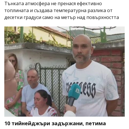
Тънката атмосфера не пренася ефективно
топлината и създава температурна разлика от
десетки градуси само на метър над повърхността
10 тийнейджъри задържани, петима