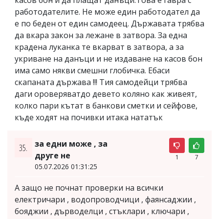
работодателите. Не може един работодател да
е по беден от един самодеец. Държавата трябва
да вкара закон за лежане в затвора. За една
крадена луканка те вкарват в затвора, а за
укриване на данъци и не издаване на касов бон
има само някви смешни глобичка. Ебаси
скапаната държава !!! Тия самодейци трябва
даги ороверяватдо девето коляно как живеят,
колко пари кътат в банкови сметки и сейфове,
къде ходят на почивки итака нататък
за едни може , за
35.
друге не
1
7
05.07.2026 01:31:25
А защо не почнат проверки на всички
електричари , водопроводчици , фаянсаджии ,
бояджии , дърводелци , стъклари , ключари ,