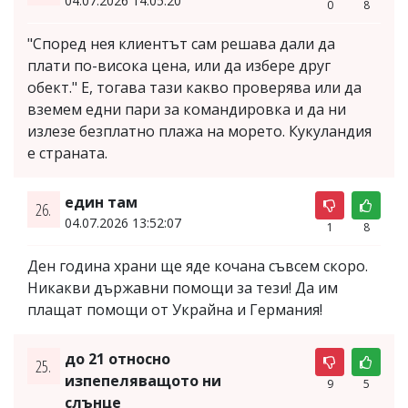
04.07.2026 14:05:20
0
8
"Според нея клиентът сам решава дали да
плати по-висока цена, или да избере друг
обект." Е, тогава тази какво проверява или да
вземем едни пари за командировка и да ни
излезе безплатно плажа на морето. Кукуландия
е страната.
един там
26.
04.07.2026 13:52:07
1
8
Ден година храни ще яде кочана съвсем скоро.
Никакви държавни помощи за тези! Да им
плащат помощи от Украйна и Германия!
до 21 относно
25.
изпепеляващото ни
9
5
слънце