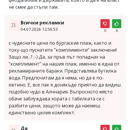
не смее да стъпи там .
Всички рекламки
23.
04.07.2026 12:56:53
0
6
с чудесните цени по бургаския плаж, както и
току-що пуснатите "комплименти" заключени!
Защо ли...? ;-) Да, за пръв път попаднах на
"комплимент" на нашия плаж, именно в една от
рекламираните бараки. Представлява бутилка
вода. Предпочитам да я няма, но да е по-
евтино. Е, все пак е донякъде приятно да видиш
подобно чудо в Алчнария. Въпросното място
обаче заблуждава хората с табелката си с
разбити цени, защото може да наемеш
единствено целия комплект.
Да