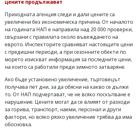
цените продължават
Приходната агенция следи и дали цените са
увеличени без икономическа причина. От началото
на годината НАП е направила над 20 000 проверки,
свързани с правилата около въвеждането на
еврото. Инспекторите сравняват настоящите цени
с предишни периоди, а при сезонните обекти по
морето изискват информация за последните цени,
на които са работили преди зимното затваряне.
Ако бъде установено увеличение, търговецът
получава пет дни, за да обясни на какво се дължи
то. От НАП подчертават, че не всяко поскъпване е
нарушение. Цените могат да се влияят от разходи
за горива, транспорт, наеми, персонал и други
фактори, но всяко рязко увеличение трябва да има
обосновка.