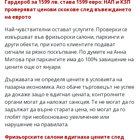
Гардероб за 1599 лв. става 1599 евро: НАП и КЗП
проверяват ценови скокове след въвеждането
на еврото
Най-чувствителни остават услугите. Проверки се
извършват във фризьорски салони, паркинги и
други обекти, при които клиентите подават
сигнали за рязко поскъпване. По думите на Анна
Митова при паркингите има до 100% завишение на
цените още от януари.
Държавата не определя цените в условията на
пазарна икономика. Ако обаче търговецът не успее
да докаже защо е вдигнал цената, контролните
органи могат да наложат санкция. Те не могат да го
задължат да върне старата цена, но могат да го
глобят при необосновано увеличение или
нарушение на правилата.
Фризьорските салони вдигнаха цените след