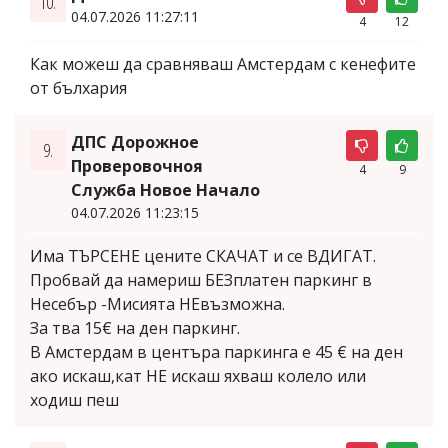
10.
04.07.2026 11:27:11
4
12
Как можеш да сравняваш Амстердам с кенефите
от бълхария
ДПС Дорожное
9.
Проверовочноя
4
9
Служба Новое Начало
04.07.2026 11:23:15
Има ТЪРСЕНЕ цените СКАЧАТ и се ВДИГАТ.
Пробвай да намериш БЕЗплатен паркинг в
Несебър -Мисията НЕвъзможна.
За тва 15€ на ден паркинг.
В Амстердам в центъра паркинга е 45 € на ден
ако искаш,кат НЕ искаш яхваш колело или
ходиш пеш