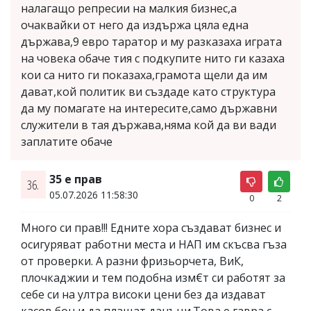
налагащо репресии на малкия бизнес,а
очаквайки от него да издържа цяла една
държава,9 евро таратор и му разказаха играта
на човека обаче тия с подкупите нито ги казаха
кои са нито ги показаха,грамота щели да им
дават,кой политик ви създаде като структура
да му помагате на интересите,само държавни
служители в тая държава,няма кой да ви вади
заплатите обаче
35 е прав
36.
05.07.2026 11:58:30
0
2
Много си прав!!! Едните хора създават бизнес и
осигуряват работни места и НАП им скъсва гъза
от проверки. А разни фризьорчета, ВиК,
плочкаджии и тем подобна изм€т си работят за
себе си на ултра високи цени без да издават
касов бон и да плащат данъци.Това е гавра с