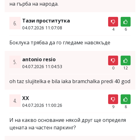
на гърба на народа.
Тази проститутка
6.
04.07.2026 11:07:08
4
6
Боклука трябва да го гледаме навсякъде
antonio resio
5.
04.07.2026 11:04:53
0
12
oh taz slujitelka e bila iaka bramchalka predi 40 god
ХХ
4.
04.07.2026 11:00:26
9
8
И на какво основание някой друг ще определя
цената на частен паркинг?