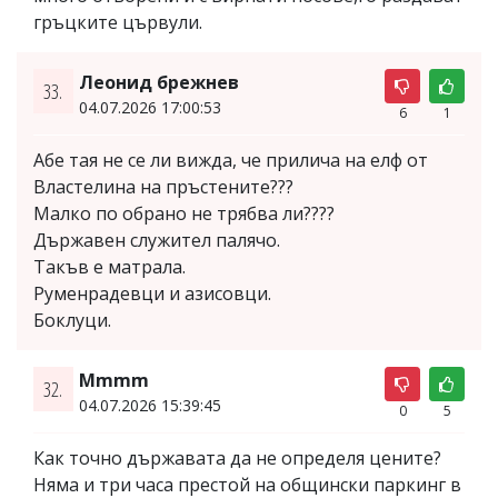
гръцките цървули.
Леонид брежнев
33.
04.07.2026 17:00:53
6
1
Абе тая не се ли вижда, че прилича на елф от
Властелина на пръстените???
Малко по обрано не трябва ли????
Държавен служител палячо.
Такъв е матрала.
Руменрадевци и азисовци.
Боклуци.
Mmmm
32.
04.07.2026 15:39:45
0
5
Как точно държавата да не определя цените?
Няма и три часа престой на общински паркинг в