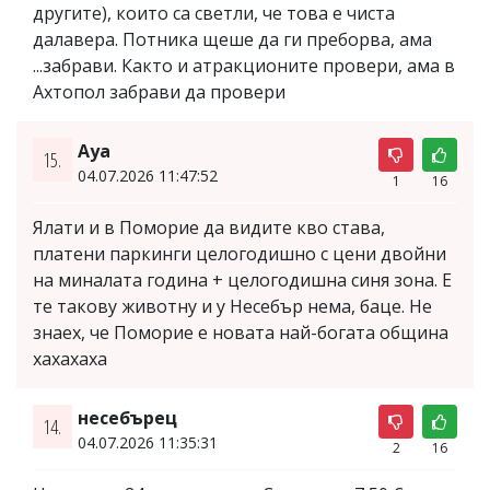
другите), които са светли, че това е чиста
далавера. Потника щеше да ги преборва, ама
...забрави. Както и атракционите провери, ама в
Ахтопол забрави да провери
Ауа
15.
04.07.2026 11:47:52
1
16
Ялати и в Поморие да видите кво става,
платени паркинги целогодишно с цени двойни
на миналата година + целогодишна синя зона. Е
те такову животну и у Несебър нема, баце. Не
знаех, че Поморие е новата най-богата община
хахахаха
несебърец
14.
04.07.2026 11:35:31
2
16