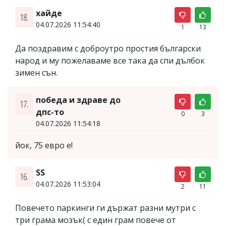
хайде
18.
04.07.2026 11:54:40
1
13
Да поздравим с доброутро простия български
народ и му пожелаваме все така да спи дълбок
зимен сън.
победа и здраве до
17.
дпс-то
0
3
04.07.2026 11:54:18
йок, 75 евро е!
SS
16.
04.07.2026 11:53:04
2
11
Повечето паркинги ги държат разни мутри с
три грама мозък( с един грам повече от