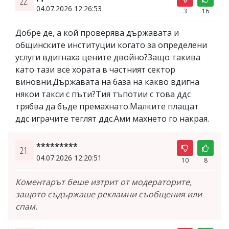
22.
04.07.2026 12:26:53
3
16
Добре де, а кой проверява държавата и
общинските институции когато за определени
услуги вдигнаха цените двойно?Защо такива
като тази все хората в частният сектор
виновни.Държавата на база на какво вдигна
някои такси с пъти?Тия тъпотии с това ддс
трябва да бъде премахнато.Малките плащат
ддс играчите теглят ддс.Ами махнето го накрая.
*********
21.
04.07.2026 12:20:51
10
8
Коментарът беше изтрит от модераторите,
защото съдържаше рекламни съобщения или
спам.