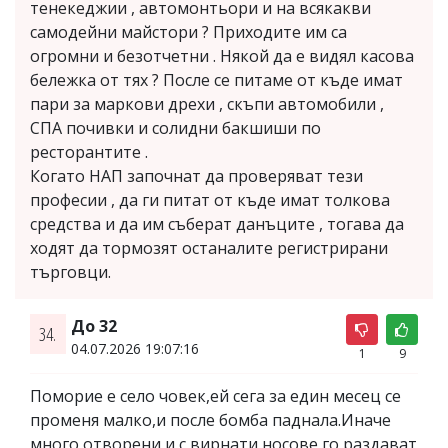
тенекеджии , автомонтьори и на всякакви
самодейни майстори ? Приходите им са
огромни и безотчетни . Някой да е видял касова
бележка от тях ? После се питаме от къде имат
пари за маркови дрехи , скъпи автомобили ,
СПА почивки и солидни бакшиши по
ресторантите .
Когато НАП започнат да проверяват тези
професии , да ги питат от къде имат толкова
средства и да им съберат данъците , тогава да
ходят да тормозят останалите регистрирани
търговци.
До 32
34.
04.07.2026 19:07:16
1
9
Поморие е село човек,ей сега за един месец се
променя малко,и после бомба паднала.Иначе
много отворени и с вирнати носове,го раздават