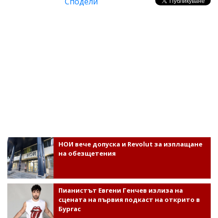
Сподели
НОИ вече допуска и Revolut за изплащане
на обезщетения
Пианистът Евгени Генчев излиза на
сцената на първия подкаст на открито в
Бургас