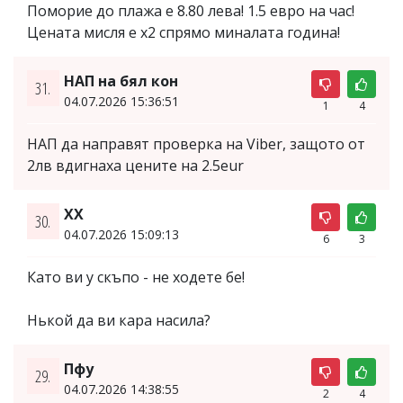
Поморие до плажа е 8.80 лева! 1.5 евро на час!
Цената мисля е х2 спрямо миналата година!
НАП на бял кон
31.
04.07.2026 15:36:51
1
4
НАП да направят проверка на Viber, защото от
2лв вдигнаха цените на 2.5eur
ХХ
30.
04.07.2026 15:09:13
6
3
Като ви у скъпо - не ходете бе!
Нькой да ви кара насила?
Пфу
29.
04.07.2026 14:38:55
2
4