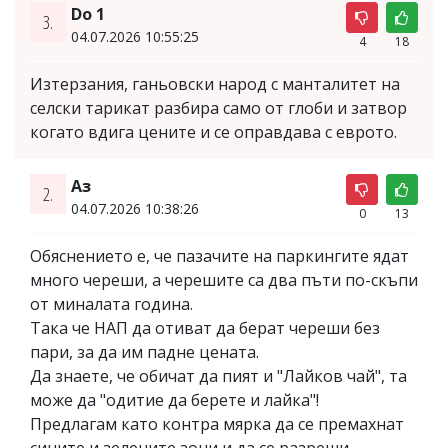
Do 1
3.
04.07.2026 10:55:25
4
18
Изтерзания, ганьовски народ с манталитет на
селски тарикат разбира само от глоби и затвор
когато вдига цените и се оправдава с еврото.
Аз
2.
04.07.2026 10:38:26
0
13
Обяснението е, че пазачите на паркингите ядат
много череши, а черешите са два пъти по-скъпи
от миналата година.
Така че НАП да отиват да берат череши без
пари, за да им падне цената.
Да знаете, че обичат да пият и "Лайков чай", та
може да "одитие да берете и лайка"!
Предлагам като контра мярка да се премахнат
сините и зелените зони и да се разреши