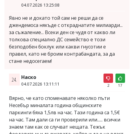
04.07.2026 13:25:08
Явно не и докато той сам не реши да се
джендемоса някъде с откраднатите милиарди...
за съжаление... Всеки ден се чудя от какво ли
толкова специално ДС семейство е този
безподобен боклук или какви гнусотии е
правел, като не броим контрабандата, за да
стане недосегаем!
Наско
24.
04.07.2026 13:11:11
2
17
Вярно, че като споменавате няколко пъти
Несебър миналата година общинските
паркинги бяха 1,5лв на час. Тази година са 1,5€
на час. Там дали са ги проверили или...... всички
знаем там как се случват нещата. Тежък
феодализъм и държавата, който и да е на власт