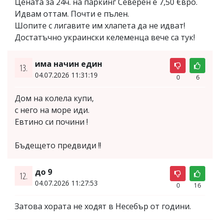
Цената за 24ч. на паркинг Северен е 7,50 €вро.
Идвам оттам. Почти е пълен.
Шопите с лигавите им хлапетa да не идват!
Достатъчно украински келеменца вече са тук!
има начин един
13.
04.07.2026 11:31:19
0
6
Дом на колела купи,
с него на море иди.
Евтино си почини !
Бъдещето предвиди !!
до 9
12.
04.07.2026 11:27:53
0
16
Затова хората не ходят в Несебър от години.