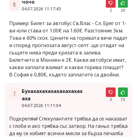
чочо
8.
04.07.2026 11:17:43
2
20
Пример: Билет за автобус Св.Влас - Сл. Бряг от 1-
ви юли става от 1.00€ на 1.60€. Разстояние 3км.
Това е 60% скок. Цените на горивата вече падат
и според прогнозата август-септ. ще отидат на
същите нива преди кризата в залива.
Билетчето в Мюнхен е 2€. Какви автобуси имат,
какви заплати взимат и какви горива плащат?
В София е 0,80€, където заплатите са двойни.
Бухахахахахахахахахах
7.
аха
3
15
04.07.2026 11:11:04
Подкрепям! Спекулантите трябва да се наказват
с глоби и ако трябва със затвор. На ганьо трябва
да му се избият всички мисли за бърза печалба