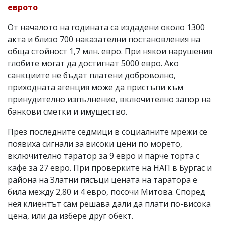
еврото
От началото на годината са издадени около 1300
акта и близо 700 наказателни постановления на
обща стойност 1,7 млн. евро. При някои нарушения
глобите могат да достигнат 5000 евро. Ако
санкциите не бъдат платени доброволно,
приходната агенция може да пристъпи към
принудително изпълнение, включително запор на
банкови сметки и имущество.
През последните седмици в социалните мрежи се
появиха сигнали за високи цени по морето,
включително таратор за 9 евро и парче торта с
кафе за 27 евро. При проверките на НАП в Бургас и
района на Златни пясъци цената на таратора е
била между 2,80 и 4 евро, посочи Митова. Според
нея клиентът сам решава дали да плати по-висока
цена, или да избере друг обект.