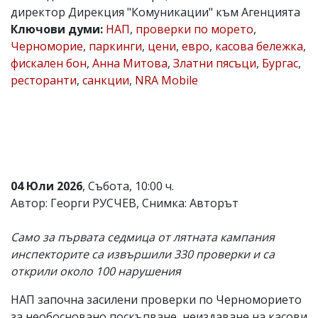
директор Дирекция "Комуникации" към Агенцията
Коментарите
Ключови думи:
НАП
,
проверки по морето
,
под
статиите
Черноморие
,
паркинги
,
цени
,
евро
,
касова бележка
,
се
фискален бон
,
Анна Митова
,
Златни пясъци
,
Бургас
,
въвеждат
ресторанти
,
санкции
,
NRA Mobile
от
читателите
и
редакцията
не
носи
отговорност
за
тях!
04 Юли 2026
, Събота, 10:00 ч.
Ако
Автор: Георги РУСЧЕВ, Снимка: Авторът
откриете
обиден
за
Само за първата седмица от лятната кампания
вас
инспекторите са извършили 330 проверки и са
коментар,
открили около 100 нарушения
моля
сигнализирайте
ни!
НАП започна засилени проверки по Черноморието
за необосновано поскъпване, неиздаване на касови