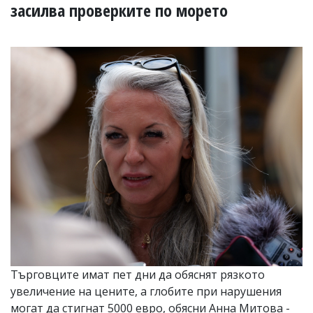
УКРАЙНА
засилва проверките по морето
СПОРТ
РАЗСЛЕДВАНЕ
БИЗНЕС
ЮГ
Управители:
Веселин
Василев,
email:
v.vasilev@flagman.bg
Катя
Касабова,
еmail:
k.kassabova@flagman.bg
Главен
редактор:
Иван
Търговците имат пет дни да обяснят рязкото
Колев,
увеличение на цените, а глобите при нарушения
email:
office@flagman.bg
могат да стигнат 5000 евро, обясни Анна Митова -