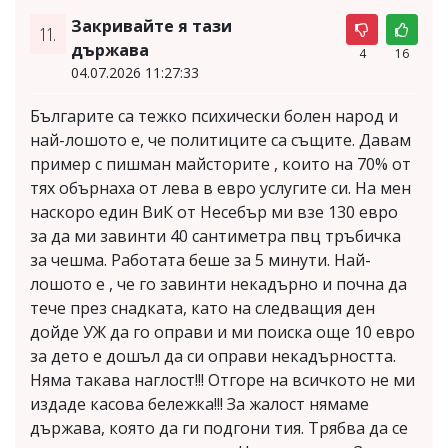
Закривайте я тази
11.
държава
4
16
04.07.2026 11:27:33
Българите са тежко психически болен народ и
най-лошото е, че политиците са същите. Давам
пример с пишман майсторите , които на 70% от
тях обърнаха от лева в евро услугите си. На мен
наскоро един ВиК от Несебър ми взе 130 евро
за да ми завинти 40 сантиметра пвц тръбичка
за чешма. Работата беше за 5 минути. Най-
лошото е , че го завинти некадърно и почна да
тече през снадката, като на следващия ден
дойде УЖ да го оправи и ми поиска още 10 евро
за дето е дошъл да си оправи некадърността.
Няма такава наглост!!! Отгоре на всичкото не ми
издаде касова бележка!!! За жалост нямаме
държава, която да ги подгони тия. Трябва да се