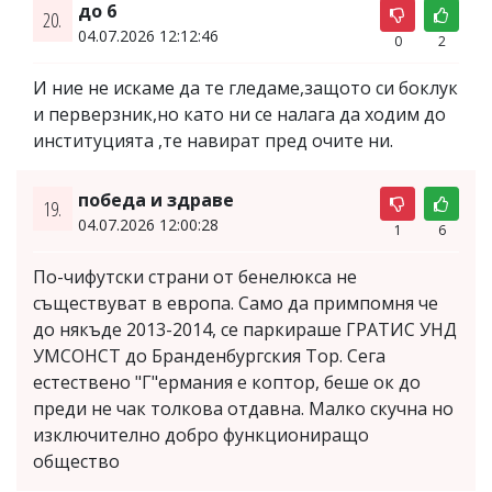
до 6
20.
04.07.2026 12:12:46
0
2
И ние не искаме да те гледаме,защото си боклук
и перверзник,но като ни се налага да ходим до
институцията ,те навират пред очите ни.
победа и здраве
19.
04.07.2026 12:00:28
1
6
По-чифутски страни от бенелюкса не
съществуват в европа. Само да примпомня че
до някъде 2013-2014, се паркираше ГРАТИС УНД
УМСОНСТ до Бранденбургския Тор. Сега
естествено "Г"ермания е коптор, беше ок до
преди не чак толкова отдавна. Малко скучна но
изключително добро функциониращо
общество