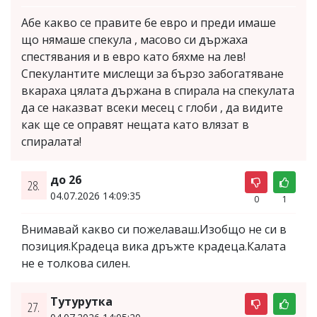
Абе какво се правите бе евро и преди имаше
що нямаше спекула , масово си държаха
спестявания и в евро като бяхме на лев!
Спекулантите мислещи за бързо забогатяване
вкараха цялата държана в спирала на спекулата
да се наказват всеки месец с глоби , да видите
как ще се оправят нещата като влязат в
спиралата!
до 26
28.
04.07.2026 14:09:35
0
1
Внимавай какво си пожелаваш.Изобщо не си в
позиция.Крадеца вика дръжте крадеца.Калата
не е толкова силен.
Тутурутка
27.