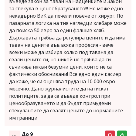
въведе закон за таван на Надценките и Закон
за спекула в ценообразуването!!! Не може едно
некадърно ВиК да печели повече от хирург. По
пазарната логика на тия нагледци хлебаря може
да поиска 50 евро за един фалшив хляб.
Държавата трябва да регулира цените и да има
таван на цените във всяка професия - вече
всеки може да избира колко под тавана да
свали цените си, но никой не трябва да си
съчинява някви безумни цени, които не са
фактически обоснивани! Все едно един касиер
да каже, че си оценява труда на 10 000 евро
месечно. Дано журналистите да натискат
политиците, за да се въведе контрол при
ценообразуването и да бъдат примудеми
спекулантите да свалят цените до нормалните
им граници
До 9