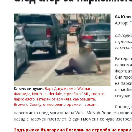
УКРАЙНА
СПОРТ
04 Юли 
РАЗСЛЕДВАНЕ
Автор: 
БИЗНЕС
62-годи
ЮГ
стрелял
самоза
Управители:
Ветеран
Веселин
Василев,
паркомя
email:
Жертвата
v.vasilev@flagman.bg
бил про
Катя
на парки
Касабова,
Ключови думи:
Барт Дигулиелмо
,
Walmart
,
от моби
еmail:
k.kassabova@flagman.bg
Флорида
,
North Lauderdale
,
стрелба в САЩ
,
спор за
секунди
паркомясто
,
ветеран от армията
,
самозащита
,
Главен
Broward County
,
огнестрелно оръжие
,
паркинг
Според 
редактор:
Иван
паркомясто пред магазина на West McNab Road. На видео
Колев,
назад с насочен пистолет. В един момент се чува изстрел
email:
office@flagman.bg
Задържаха българина Веселин за стрелба на парки