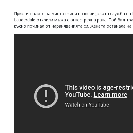
Коментарите
под
Пристигналите на място екипи на шерифската служба на 
статиите
Lauderdale открили мъжа с огнестрелна рана. Той бил тра
се
късно починал от нараняванията си. Жената останала на
въвеждат
от
читателите
и
редакцията
не
носи
отговорност
за
тях!
Ако
откриете
обиден
за
вас
коментар,
моля
сигнализирайте
ни!