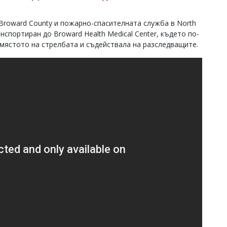
Broward County и пожарно-спасителната служба в North
нспортиран до Broward Health Medical Center, където по-
 мястото на стрелбата и съдействала на разследващите.