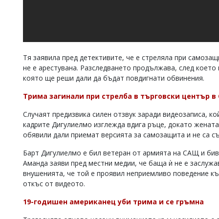
Тя заявила пред детективите, че е стреляла при самозащ
не е арестувана. Разследването продължава, след което
която ще реши дали да бъдат повдигнати обвинения.
Трима загинали при стрелба в търговски център в
Случаят предизвика силен отзвук заради видеозаписа, ко
кадрите Дигулиелмо изглежда вдига ръце, докато женат
обявили дали приемат версията за самозащита и не са с
Барт Дигулиелмо е бил ветеран от армията на САЩ и би
Аманда заяви пред местни медии, че баща ѝ не е заслужа
внушенията, че той е проявил неприемливо поведение къ
откъс от видеото.
19-годишен американец уби трима и се гръмна