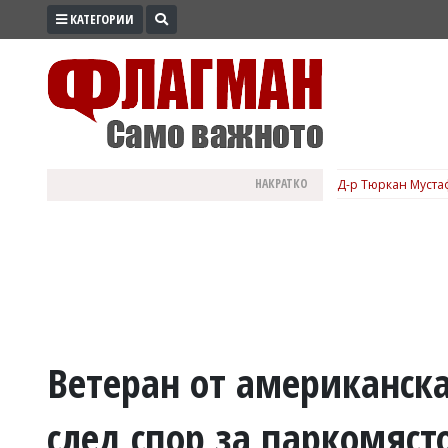
КАТЕГОРИИ
ПРОМО
ЗОНА
ИЗБОРИ
2026
ПРАКТИЧНО
НАКРАТКО
Д-р Тюркан Мустаф
КУЛТУРА
ЗДРАВЕ
ПОЛИТИКА
ОБЩИНИ
ОБЩЕСТВО
ЛАЙФСТАЙЛ
Ветеран от американска
ВОЙНАТА
след спор за паркомяст
В