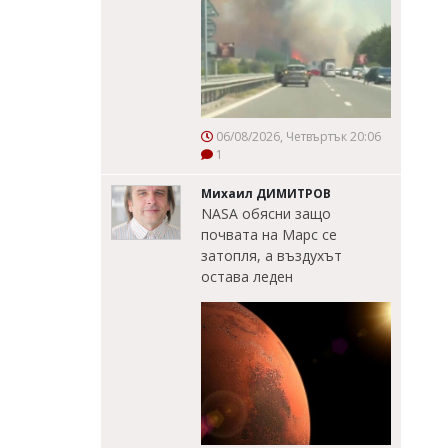
06/08/2026, Четвъртък 20:06
1
Михаил ДИМИТРОВ
NASA обясни защо
почвата на Марс се
затопля, а въздухът
остава леден