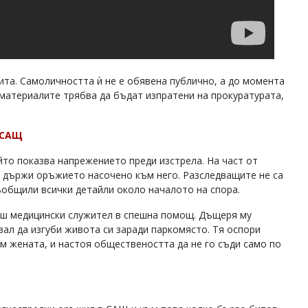
ита. Самоличността ѝ не е обявена публично, а до момента
 материалите трябва да бъдат изпратени на прокуратурата,
 САЩ
йто показва напрежението преди изстрела. На част от
а държи оръжието насочено към него. Разследващите не са
ъобщили всички детайли около началото на спора.
вш медицински служител в спешна помощ. Дъщеря му
вал да изгуби живота си заради паркомясто. Тя оспори
м жената, и настоя обществеността да не го съди само по