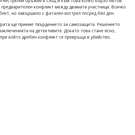
огнестрелни оръжия в САЩ и към това колко бързо битов
а предварителен конфликт между двамата участници. Всичко
бект, но завършило с фатален изстрел посред бял ден.
урата ще приеме твърдението за самозащита. Решението
заключенията на детективите. Докато това стане ясно,
при който дребен конфликт се превръща в убийство.