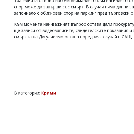
Трагедията отново насочи вниманието към насилието с 
спор може да завърши със смърт. В случая няма данни з
започнало с обикновен спор на паркинг пред търговски о
Към момента най-важният въпрос остава дали прокурат
ще зависи от видеозаписите, свидетелските показания и 
смъртта на Дигулиелмо остава поредният случай в САЩ, 
В категории:
Крими