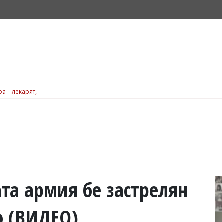
а – лекарят, когото бъдещите майки в Бургас често препоръчват една на 
та армия бе застрелян
о (ВИДЕО)