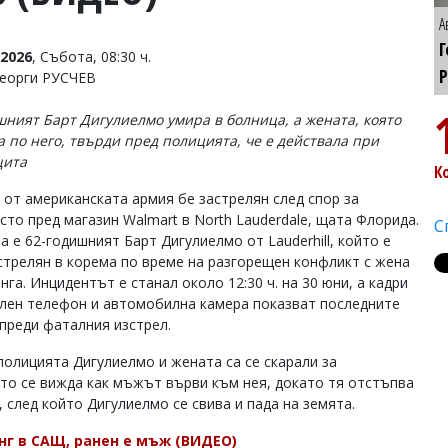
А
Г
2026
, Събота, 08:30 ч.
Р
Георги РУСЧЕВ
шният Барт Дигулиелмо умира в болница, а жената, която
а по него, твърди пред полицията, че е действала при
щита
К
 от американската армия бе застрелян след спор за
сто пред магазин Walmart в North Lauderdale, щата Флорида.
С
 е 62-годишният Барт Дигулиелмо от Lauderhill, който е
стрелян в корема по време на разгорещен конфликт с жена
нга. Инцидентът е станал около 12:30 ч. на 30 юни, а кадри
лен телефон и автомобилна камера показват последните
 преди фаталния изстрел.
полицията Дигулиелмо и жената са се скарали за
то се вижда как мъжът върви към нея, докато тя отстъпва
, след който Дигулиелмо се свива и пада на земята.
нг в САЩ, ранен е мъж (ВИДЕО)