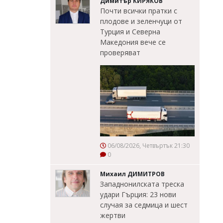
Димитър КИРЯКОВ
Почти всички пратки с
плодове и зеленчуци от
Турция и Северна
Македония вече се
проверяват
06/08/2026, Четвъртък 21:30
0
Михаил ДИМИТРОВ
Западнонилската треска
удари Гърция: 23 нови
случая за седмица и шест
жертви