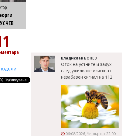
втор
еорги
УСЧЕВ
11
оментара
Владислав БОНЕВ
Оток на устните и задух
подели
след ужилване изискват
незабавен сигнал на 112
06/08/2026, Четвъртък 22:00