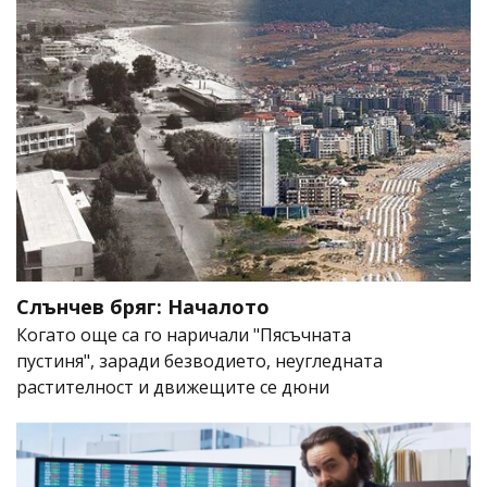
Слънчев бряг: Началото
Когато още са го наричали "Пясъчната
пустиня", заради безводието, неугледната
растителност и движещите се дюни