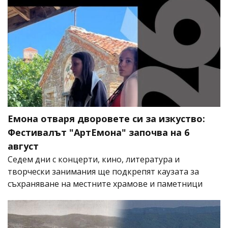
Емона отваря дворовете си за изкуство:
Фестивалът "АртЕмона" започва на 6
август
Седем дни с концерти, кино, литература и
творчески занимания ще подкрепят каузата за
съхраняване на местните храмове и паметници