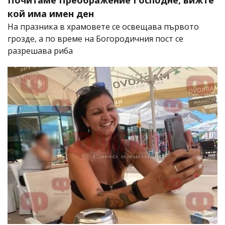
кой има имен ден
На празника в храмовете се освещава първото
грозде, а по време на Богородичния пост се
разрешава риба