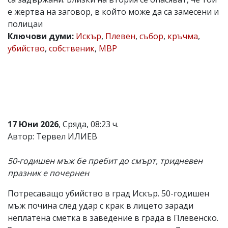
е жертва на заговор, в който може да са замесени и
Коментарите
под
полицаи
статиите
Ключови думи:
Искър
,
Плевен
,
събор
,
кръчма
,
се
убийство
,
собственик
,
МВР
въвеждат
от
читателите
и
редакцията
не
носи
отговорност
за
17 Юни 2026
, Сряда, 08:23 ч.
тях!
Автор: Тервел ИЛИЕВ
Ако
откриете
обиден
50-годишен мъж бе пребит до смърт, тридневен
за
празник е почернен
вас
коментар,
Потресаващо убийство в град Искър. 50-годишен
моля
сигнализирайте
мъж почина след удар с крак в лицето заради
ни!
неплатена сметка в заведение в града в Плевенско.