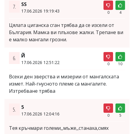
SS
7.
17.06.2026 19:19:43
0
4
Цялата циганска сган трябва да се изсели от
България. Мамка ви плъхове жалки. Трепане ви
е малко мангали грозни.
Й
6.
17.06.2026 12:51:22
0
10
Всеки ден зверства и мизерии от мангалската
измет. Най-гнусното племе са мангалите.
Изтребване трябва
5
5.
17.06.2026 12:04:16
0
5
Тея кръчмари големи,,мъже,,станаха,смях