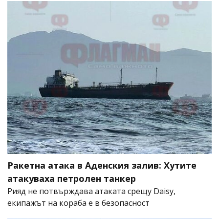
Ракетна атака в Аденския залив: Хутите
атакуваха петролен танкер
Рияд не потвърждава атаката срещу Daisy,
екипажът на кораба е в безопасност