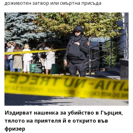
доживотен затвор или смъртна присъда
Издирват нашенка за убийство в Гърция,
тялото на приятеля й е открито във
фризер