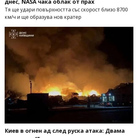
днес, NASA чака облак от прах
Тя ще удари повърхността със скорост близо 8700
км/ч и ще образува нов кратер
Киев в огнен ад след руска атака: Двама