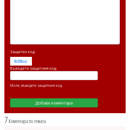
Защитен код:
Въведете защитния код:
Моля, въведете защитния код
7
Коментара по темата