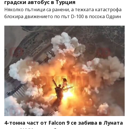
градски автобус в Турция
Няколко пътници са ранени, а тежката катастрофа
блокира движението по път D-100 в посока Одрин
4-тонна част от Falcon 9 се забива в Луната