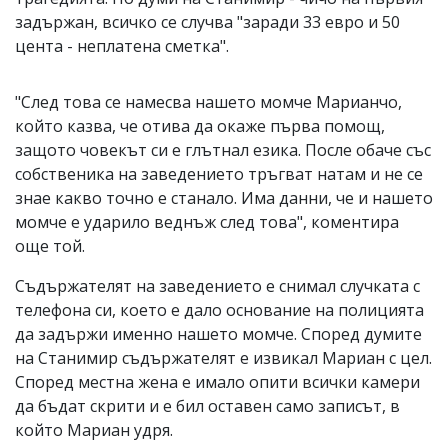
задържан, всичко се случва "заради 33 евро и 50
цента - неплатена сметка".
"След това се намесва нашето момче Марианчо,
който казва, че отива да окаже първа помощ,
защото човекът си е глътнал езика. После обаче със
собственика на заведението тръгват натам и не се
знае какво точно е станало. Има данни, че и нашето
момче е ударило веднъж след това", коментира
още той.
Съдържателят на заведението е снимал случката с
телефона си, което е дало основание на полицията
да задържи именно нашето момче. Според думите
на Станимир съдържателят е извикал Мариан с цел.
Според местна жена е имало опити всички камери
да бъдат скрити и е бил оставен само записът, в
който Мариан удря.