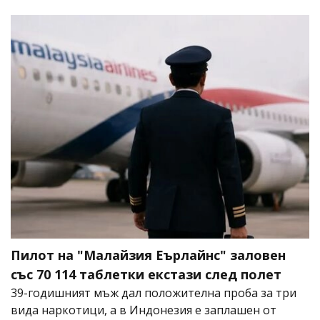
Пилот на "Малайзия Еърлайнс" заловен
със 70 114 таблетки екстази след полет
39-годишният мъж дал положителна проба за три
вида наркотици, а в Индонезия е заплашен от