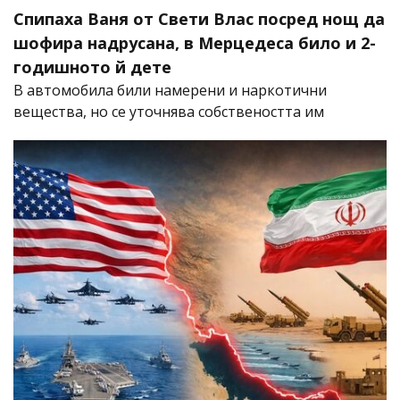
Спипаха Ваня от Свети Влас посред нощ да
шофира надрусана, в Мерцедеса било и 2-
годишното й дете
В автомобила били намерени и наркотични
вещества, но се уточнява собствеността им