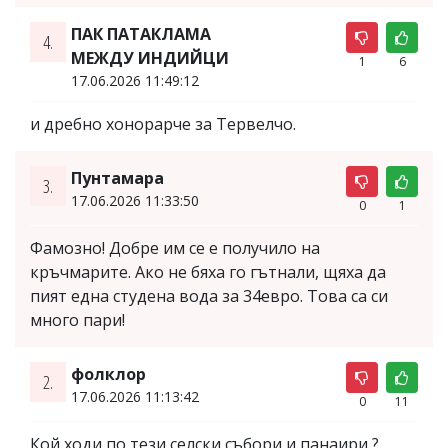
ПАК ПАТАКЛАМА
4.
МЕЖДУ ИНДИЙЦИ
1
6
17.06.2026 11:49:12
и дребно хонорарче за Тервелчо.
Пунтамара
3.
17.06.2026 11:33:50
0
1
Фамозно! Добре им се е получило на
кръчмарите. Ако не бяха го гътнали, щяха да
пият една студена вода за 34евро. Това са си
много пари!
фолклор
2.
17.06.2026 11:13:42
0
11
Кой ходи по тези селски събори и панаири ?