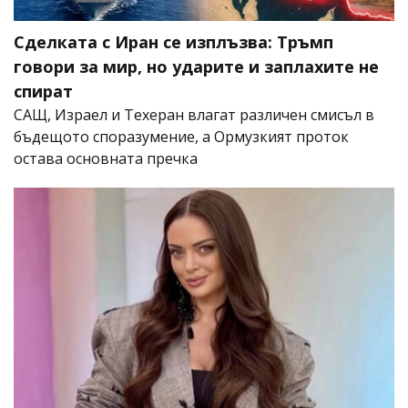
Сделката с Иран се изплъзва: Тръмп
говори за мир, но ударите и заплахите не
спират
САЩ, Израел и Техеран влагат различен смисъл в
бъдещото споразумение, а Ормузкият проток
остава основната пречка