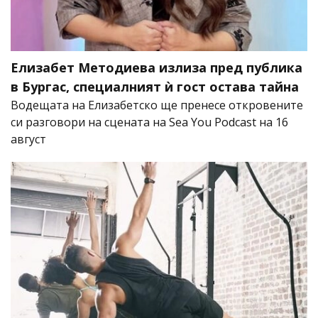
Елизабет Методиева излиза пред публика
в Бургас, специалният ѝ гост остава тайна
Водещата на Елизабетско ще пренесе откровените
си разговори на сцената на Sea You Podcast на 16
август