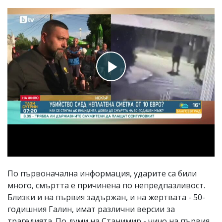
По първоначална информация, ударите са били
много, смъртта е причинена по непредпазливост.
Близки и на първия задържан, и на жертвата - 50-
годишния Галин, имат различни версии за
трагедията. По думи на Станимир - чичо на първия