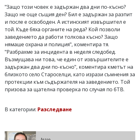
"Защо този човек е задържан два дни по-късно?
Защо не още същия ден? Бил е задържан за разпит
и после е освободен. А истинският извършител е
той. Къде бяха органите на реда? Кой позволи
заведението да работи толкова късно? Защо
нямаше охрана и полиция", коментира тя.
"Разбрахме за инцидента в неделя следобед.
Възмущава ни това, че един от извършителите е
задържан два дни по-късно", коментира кметът на
близкото село Староселци, като изрази съмнения за
протекции към съдържателя на заведението. Той
призова за щателна проверка по случая по бТВ.
В категории:
Разследване
Автор