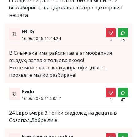
съседите ни , алчността на "бизнесмените" и
безхаберието на държавата скоро ще оправят
нещата.
ER_Dr
33.
16.06.2026 11:44:24
0
19
В Слънчака има райски газ в атмосферния
въздух, затва е толкова якооо!
Но не може да се калкулира официално,
проявете малко разбиране!
Rado
32.
16.06.2026 11:38:12
1
47
24 Евро вчера 3 топки сладолед на децата в
Созопол,Добре ли е
Бай ганьо печалбар