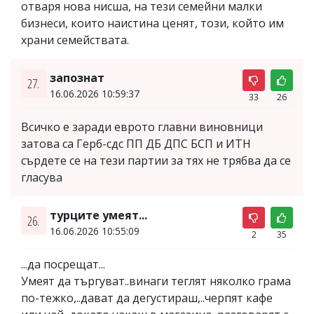
отваря нова нисша, на тези семейни малки
бизнеси, които наистина ценят, този, който им
храни семействата.
запознат
27.
16.06.2026 10:59:37
33
26
Всичко е заради еврото главни виновници
затова са Герб-сдс ПП ДБ ДПС БСП и ИТН
сърдете се на тези партии за тях не трябва да се
гласува
турците умеят...
26.
16.06.2026 10:55:09
2
35
...да посрещат...
Умеят да търгуват..винаги теглят няколко грама
по-тежко,..дават да дегустираш,..черпят кафе