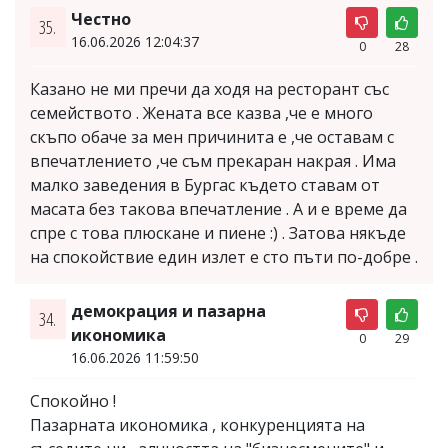
Честно
35.
16.06.2026 12:04:37
0
28
Казано не ми пречи да ходя на ресторант със
семейството . Жената все казва ,че е много
скъпо обаче за мен причинита е ,че оставам с
впечатлението ,че съм прекаран накрая . Има
малко заведения в Бургас където ставам от
масата без такова впечатление . А и е време да
спре с това плюскане и пиене :) . Затова някъде
на спокойствие един излет е сто пъти по-добре .
демокрация и пазарна
34.
икономика
0
29
16.06.2026 11:59:50
Спокойно !
Пазарната икономика , конкуренцията на