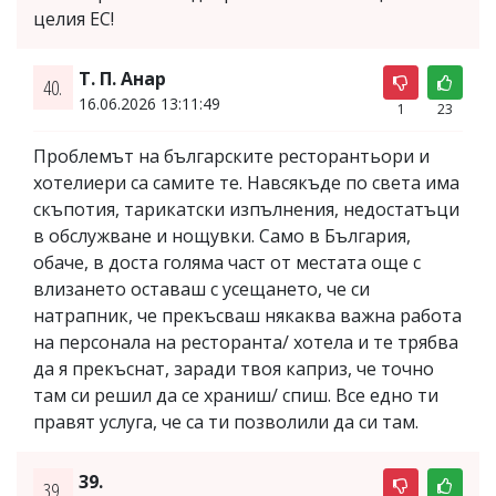
целия ЕС!
Т. П. Анар
40.
16.06.2026 13:11:49
1
23
Проблемът на българските ресторантьори и
хотелиери са самите те. Навсякъде по света има
скъпотия, тарикатски изпълнения, недостатъци
в обслужване и нощувки. Само в България,
обаче, в доста голяма част от местата още с
влизането оставаш с усещането, че си
натрапник, че прекъсваш някаква важна работа
на персонала на ресторанта/ хотела и те трябва
да я прекъснат, заради твоя каприз, че точно
там си решил да се храниш/ спиш. Все едно ти
правят услуга, че са ти позволили да си там.
39.
39.