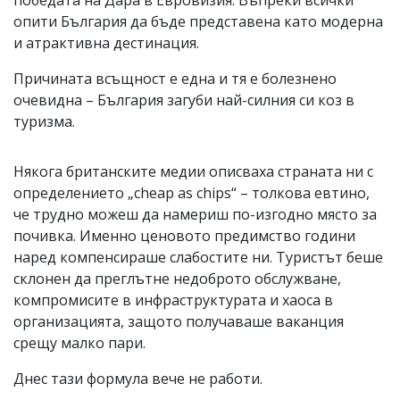
опити България да бъде представена като модерна
и атрактивна дестинация.
Причината всъщност е една и тя е болезнено
очевидна – България загуби най-силния си коз в
туризма.
Някога британските медии описваха страната ни с
определението „cheap as chips“ – толкова евтино,
че трудно можеш да намериш по-изгодно място за
почивка. Именно ценовото предимство години
наред компенсираше слабостите ни. Туристът беше
склонен да преглътне недоброто обслужване,
компромисите в инфраструктурата и хаоса в
организацията, защото получаваше ваканция
срещу малко пари.
Днес тази формула вече не работи.