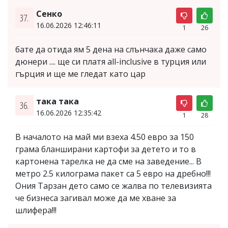
Сенко
37.
16.06.2026 12:46:11
1
26
бате да отида ям 5 дена на слънчака даже само
дюнери .... ще си платя all-inclusive в турция или
гърция и ще ме гледат като цар
така така
36.
16.06.2026 12:35:42
1
28
В началото на май ми взеха 4.50 евро за 150
грама бланширани картофи за детето и то в
картонена тарелка не да сме на заведение... В
метро 2.5 килограма пакет са 5 евро на дребно!!!
Ония Тарзан дето само се жалва по телевизията
че бизнеса загивал може да ме хване за
шлифера!!!