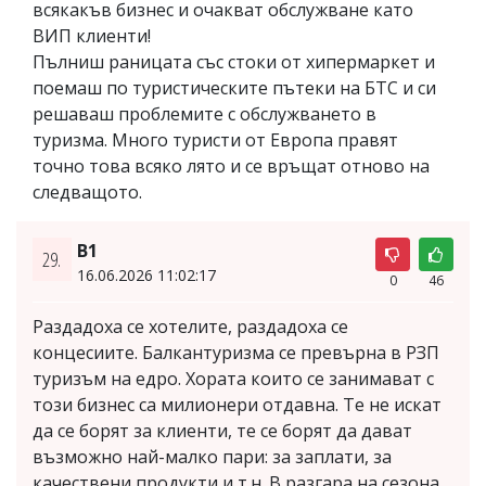
всякакъв бизнес и очакват обслужване като
ВИП клиенти!
Пълниш раницата със стоки от хипермаркет и
поемаш по туристическите пътеки на БТС и си
решаваш проблемите с обслужването в
туризма. Много туристи от Европа правят
точно това всяко лято и се връщат отново на
следващото.
В1
29.
16.06.2026 11:02:17
0
46
Раздадоха се хотелите, раздадоха се
концесиите. Балкантуризма се превърна в РЗП
туризъм на едро. Хората които се занимават с
този бизнес са милионери отдавна. Те не искат
да се борят за клиенти, те се борят да дават
възможно най-малко пари: за заплати, за
качествени продукти и т.н. В разгара на сезона