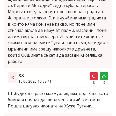
св. Кирил и Методий“ , една хубава тераса в
Морската и една по интересна нова сграда до
Флората и...толкоз ..Е, и е чужбина има градчета
в които няма кой знае какво, но поне им е
стигнал акъла да набучат палми, маслини , поне
да има лятна атмосфера. И туристите ходят се
снимат под палмите.Тука и това няма, че и даже
мрънкачи има срещу няколкото дръвчета,
които Общината се сети да засади..Киселяшка
работа
XX
18.
16.06.2026 10:38:41
8
9
Шъбудих ше рано махмурлия, ижпърдях ше като
бивол и почнах да шера ченгеджийски говна.
Пошле цалувах иконата на Жуже Путчик.