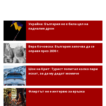
Украйна: България не е била цел на
падналия дрон
Вера Кочовска: България започва да се
оправя през 2030 г.
Шок на Крит: Турист попитал колко пари
искат, за да му дадат момиче
Флиртът не е интервю за връзка