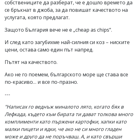
собствениците да разберат, че е дошло времето да
се бръкнат в джоба, за да повишат качеството на
услугата, която предлагат.
Защото България вече не е „cheap as chips“.
И след като загубихме най-силния си коз – ниските
цени, остава само един път напред.
Пътят на качеството.
Ако не го поемем, българското море ще става все
по-красиво… и все по-празно.
---
"Написах го веднъж миналото лято, когато бях в
Лефкада, където към бирата ти дават толкова много
комплименти като пържени картофки, хапки като
малки пицети и ядки, че ако не си много гладен
може и друго да не поръчваш. А, и като свърши