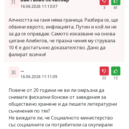
31.
16.06.2026 11:13:07
3
61
Алчността на ганя няма граница. Разбира се, ще
обвини еврото, инфлацията, Путин и кой ли не
за да се оправдае. Самото изказване на онова
цигане Алибегов, че празна чиния му струвала
10 € е достатъчно доказателство. Дано да
фалират всички!
...
30.
16.06.2026 11:11:09
22
12
Повече от 20 години не ви ли омръзна да
снимате фискални бонове от заведения за
обществено хранене и да пишете литературни
съчинения по тях?
Не виждате ли, че Социалното министерство
със социалните си потребители са окупирали