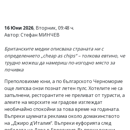
Коментарите
под
статиите
се
16 Юни 2026
, Вторник, 09:48 ч.
въвеждат
от
Автор: Стефан МИНЧЕВ
читателите
и
Британските медии описваха страната ни с
редакцията
не
определението „cheap as chips“ – толкова евтино, че
носи
трудно можеш да намериш по-изгодно място за
отговорност
почивка
за
тях!
Ако
Преполовихме юни, а по българското Черноморие
откриете
още липсва онзи познат летен пулс. Хотелите не са
обиден
запълнени, ресторантите не преливат от туристи, а
за
вас
алеите на морските ни градове изглеждат
коментар,
необичайно спокойни за това време на годината.
моля
Въпреки шумната реклама около домакинството
сигнализирайте
ни!
на „Джиро д’Италия“. Въпреки еуфорията след
победата на Дара в Евровизия. Въпреки всички