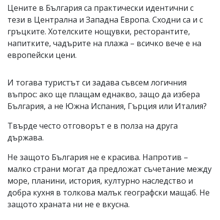
Цените в България са практически идентични с
тези в Централна и Западна Европа. Сходни са и с
гръцките. Хотелските нощувки, ресторантите,
напитките, чадърите на плажа – всичко вече е на
европейски цени.
И тогава туристът си задава съвсем логичния
въпрос: ако ще плащам еднакво, защо да избера
България, а не Южна Испания, Гърция или Италия?
Твърде често отговорът е в полза на друга
държава.
Не защото България не е красива. Напротив –
малко страни могат да предложат съчетание между
море, планини, история, културно наследство и
добра кухня в толкова малък географски мащаб. Не
защото храната ни не е вкусна.