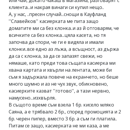
или чай, докато чакаш в магазина, разговарят с
клиента...и накрая винаги си купил нещо..
А, у нас, ..пресен случай...снощи в Кауфланд
''Славейков'' касиерката ме пита защо
доматите ми са без клонка..и аз й отговарям, че
всичките са без клонка...цяла касета, но тя
започва да спори, че ги е видяла и имали
клонки..все едно аз лъжа, а всъщност, аз държа
да са с клонка, за да се запазят свежи, но
нямаше, като преди това същата касиерка ми
хвана картата и хвърли на лентата, може би
съм я задържала повече на екранчето, но беше
много шумно и аз не чух звук, обикновено,
касиерките казват ''готово'', а тази нервно,
намусено...изхвърля..
В същото време съм взела 1 бр. кисело мляко
Саяна, а е трябвало 2 бр., според промоцията и 2
бр. черен пипер, вместо 3 бр. а съм ги платила..
Питам се защо, касиерката не ми каза, а ме