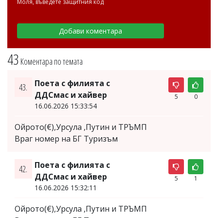
Моля, въведете защитния код
43
Коментара по темата
Поета с филията с
43.
ДДСмас и хайвер
5
0
16.06.2026 15:33:54
Ойрото(€),Урсула ,Путин и ТРЪМП
Враг номер на БГ Туризъм
Поета с филията с
42.
ДДСмас и хайвер
5
1
16.06.2026 15:32:11
Ойрото(€),Урсула ,Путин и ТРЪМП