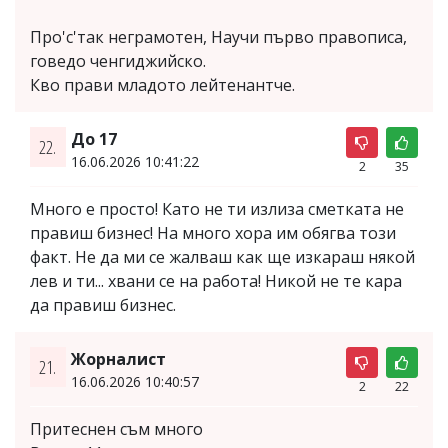
Про'с'так неграмотен, Научи първо правописа,
говедо ченгиджийско.
Кво прави младото лейтенантче.
До 17
22.
16.06.2026 10:41:22
2
35
Много е просто! Като не ти излиза сметката не
правиш бизнес! На много хора им обягва този
факт. Не да ми се жалваш как ще изкараш някой
лев и ти... хвани се на работа! Никой не те кара
да правиш бизнес.
Жорналист
21.
16.06.2026 10:40:57
2
22
Притеснен съм много