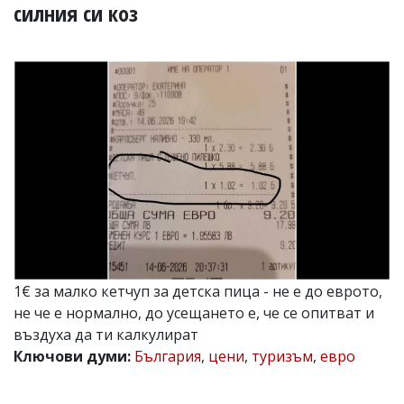
УКРАЙНА
силния си коз
СПОРТ
РАЗСЛЕДВАНЕ
БИЗНЕС
ЮГ
Управители:
Веселин
Василев,
email:
v.vasilev@flagman.bg
Катя
Касабова,
еmail:
k.kassabova@flagman.bg
1€ за малко кетчуп за детска пица - не е до еврото,
Главен
не че е нормално, до усещането е, че се опитват и
редактор:
въздуха да ти калкулират
Иван
Ключови думи:
България
,
цени
,
туризъм
,
евро
Колев,
email:
office@flagman.bg