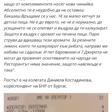
нещо от комплиментите носят нова чинийка.
Абсолютно ти е неудобно да не оставиш
бакшиш.Връщаме се у нас. 1€ за малко кетчуп за
детска пица. Не е до еврото, не че е нормално, до
усещането че се опитват и въздуха да ти калкулират.
Защото е въздух с аромат на печена пица. Пари
струва да вдишваш тези аромати. За резените
лимон, които ти калкулират към рибата, направо ме
избива на садизъм. И пет Евровизии и 7 Джирота не
могат да променят оскотяването на народа ни.
Ресторантът няма значение, защото навсякъде е
така".
Постът е на колегата Даниела Костадинова,
кореспондент на БНР от Бургас
.