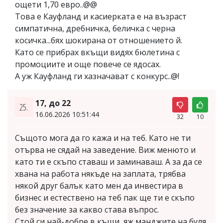
ощети 1,70 евро..@@
Това е Кауфланд и касиерката е на възраст
симпатична, дребничка, беличка с черна
косичка...бях шокирана от отношението й.
Като се прибрах вкъщи видях бюлетина с
промоциите и още повече се ядосах.
А уж Кауфланд ги хазначават с конкурс..@!
17, до 22
25.
16.06.2026 10:51:44
32
10
Същото мога да го кажа и на теб. Като не ти
отърва не сядай на заведение. Виж менюто и
като ти е скъпо ставаш и заминаваш. А за да се
хвана на работа някъде на заплата, трябва
някой друг балък като мен да инвестира в
бизнес и естествено на теб пак ще ти е скъпо
без значение за какво става въпрос.
Стой си най-добре в къщи, яж манджите на буля