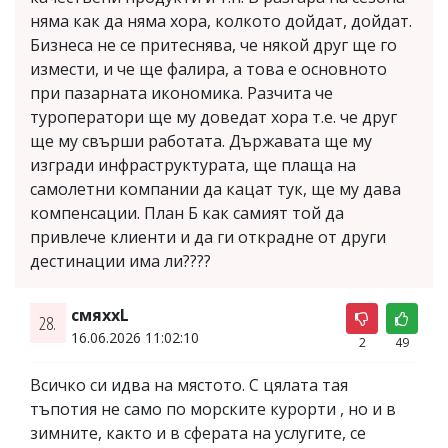
няма как да няма хора, колкото дойдат, дойдат.
Бизнеса не се притеснява, че някой друг ще го
измести, и че ще фалира, а това е основното
при пазарната икономика. Разчита че
туроператори ще му доведат хора т.е. че друг
ще му свърши работата. Държавата ще му
изгради инфраструктурата, ще плаща на
самолетни компании да кацат тук, ще му дава
компенсации. План Б как самият той да
привлече клиенти и да ги открадне от други
дестинации има ли????
смяххL
28.
16.06.2026 11:02:10
2
49
Всичко си идва на мястото. С цялата тая
тъпотия не само по морските курорти , но и в
зимните, както и в сферата на услугите, се