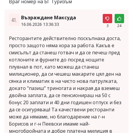
Враг номер на БГ Туризъм
Възраждане Максуда
41.
16.06.2026 13:36:33
3
24
Ресторантите действително поскъпнаха доста,
просто защото няма хора за работа. Какъв е
смисълът да станеш готвач и да се печеш пред
котлоните и фурните до посред нощите
плувнал в пот, като можеш да станеш
милиционер, да си чешеш макарите цял ден на
сянка и климатик в на чисто нова патрулката,
докато "пазиш" триногата и накрая да вземеш
двойна заплата, да се пенсионираш на 50 с
бонус 20 заплати и 40 дни годишен отпуск и без
да се осигуряваш! Та качествени ресторанти
може да нямаме, но благодарение на г-н
Борисов и г-н Пеевски имаме най-
многобройната и добре платена милиция в