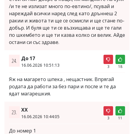
/и те не излизат много по-евтино/, псувай и
нареждай всички наред след като дръннеш 2
ракии и живота ти ще се осмисли и ще стане по-
добър. И буля ще ти се възхищава и ще те гали
по шкембето и ще ти казва колко си велик. Айде
остани си със здраве.
До 17
24.
16.06.2026 10:51:13
3
18
Яж на магарето шпека , нещастник. Впрягай
родата да работи за без пари и после и те да
ядат магарешкия.
XX
23.
16.06.2026 10:44:05
3
11
До номер 1