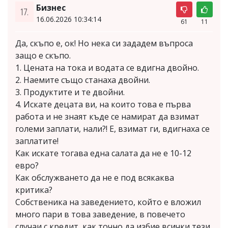
Бизнес
17.
16.06.2026 10:34:14
61
11
Да, скъпо е, ок! Но нека си зададем въпроса
защо е скъпо.
1. Цената на тока и водата се вдигна двойно.
2. Наемите също станаха двойни.
3. Продуктите и те двойни.
4. Искате децата ви, на които това е първа
работа и не знаят къде се намират да взимат
големи заплати, нали?! Е, взимат ги, вдигнаха се
заплатите!
Как искате тогава една салата да не е 10-12
евро?
Как обслужването да не е под всякаква
критика?
Собственика на заведението, който е вложил
много пари в това заведение, в повечето
случаи с кредит, как точно да избие всички тези