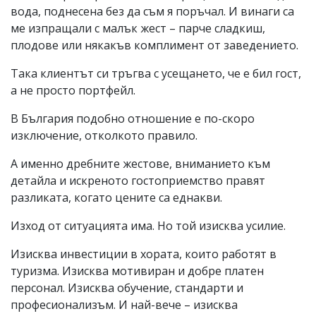
вода, поднесена без да съм я поръчал. И винаги са
ме изпращали с малък жест – парче сладкиш,
плодове или някакъв комплимент от заведението.
Така клиентът си тръгва с усещането, че е бил гост,
а не просто портфейл.
В България подобно отношение е по-скоро
изключение, отколкото правило.
А именно дребните жестове, вниманието към
детайла и искреното гостоприемство правят
разликата, когато цените са еднакви.
Изход от ситуацията има. Но той изисква усилие.
Изисква инвестиции в хората, които работят в
туризма. Изисква мотивиран и добре платен
персонал. Изисква обучение, стандарти и
професионализъм. И най-вече – изисква