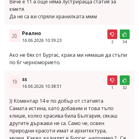
Вече е 11 а още няма лустрираща статия за
кметя.
Да не са ви спряли хранилката ммм
Реално
20.
16.06.2026 10:39:23
2
34
Ако не бях от Бургас, крака ми нямаше да стъпи
по бг черноморието.
ss
19.
16.06.2026 10:38:51
1
32
)) Коментар 14 е по добър от статията
Самата истина, като добавим и това тъпо
клише, колко красива била България, сякаш
другите държави не са. Само че, освен
природни красоти имат и архитектура,
музеи...Какво да видят в Бургас, например ? „Св.