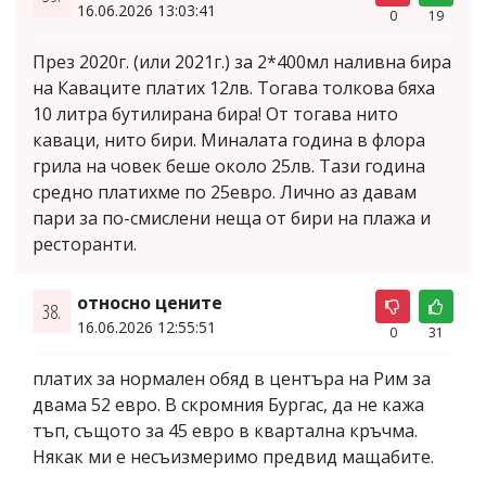
16.06.2026 13:03:41
0
19
През 2020г. (или 2021г.) за 2*400мл наливна бира
на Каваците платих 12лв. Тогава толкова бяха
10 литра бутилирана бира! От тогава нито
каваци, нито бири. Миналата година в флора
грила на човек беше около 25лв. Тази година
средно платихме по 25евро. Лично аз давам
пари за по-смислени неща от бири на плажа и
ресторанти.
относно цените
38.
16.06.2026 12:55:51
0
31
платих за нормален обяд в центъра на Рим за
двама 52 евро. В скромния Бургас, да не кажа
тъп, същото за 45 евро в квартална кръчма.
Някак ми е несъизмеримо предвид мащабите.