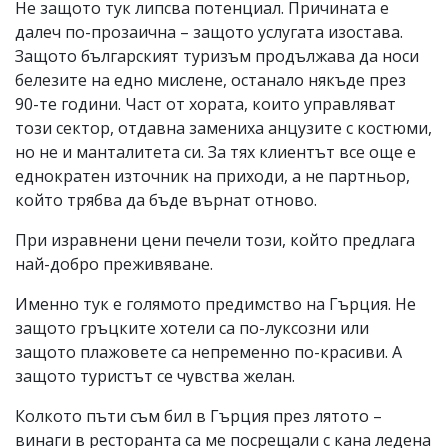
Не защото тук липсва потенциал. Причината е
далеч по-прозаична – защото услугата изостава.
Защото българският туризъм продължава да носи
белезите на едно мислене, останало някъде през
90-те години. Част от хората, които управляват
този сектор, отдавна замениха анцузите с костюми,
но не и манталитета си. За тях клиентът все още е
еднократен източник на приходи, а не партньор,
който трябва да бъде върнат отново.
При изравнени цени печели този, който предлага
най-добро преживяване.
Именно тук е голямото предимство на Гърция. Не
защото гръцките хотели са по-луксозни или
защото плажовете са непременно по-красиви. А
защото туристът се чувства желан.
Колкото пъти съм бил в Гърция през лятото –
винаги в ресторанта са ме посрещали с кана ледена