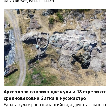
на 23 август, каза DJ Marti G
Археолози откриха две кули и 18 стрели от
средновековна битка в Русокастро
Едната кула е ранновизантийска, а другата е пазела