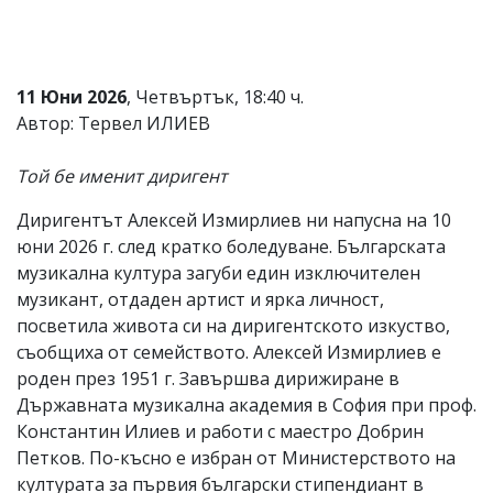
Коментарите
под
статиите
се
11 Юни 2026
, Четвъртък, 18:40 ч.
въвеждат
Автор: Тервел ИЛИЕВ
от
читателите
и
Той бе именит диригент
редакцията
не
Диригентът Алексей Измирлиев ни напусна на 10
носи
отговорност
юни 2026 г. след кратко боледуване. Българската
за
музикална култура загуби един изключителен
тях!
музикант, отдаден артист и ярка личност,
Ако
откриете
посветила живота си на диригентското изкуство,
обиден
съобщиха от семейството. Алексей Измирлиев е
за
роден през 1951 г. Завършва дирижиране в
вас
коментар,
Държавната музикална академия в София при проф.
моля
Константин Илиев и работи с маестро Добрин
сигнализирайте
Петков. По-късно е избран от Министерството на
ни!
културата за първия български стипендиант в