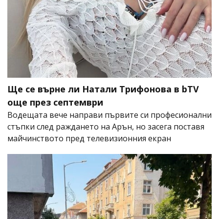
Ще се върне ли Натали Трифонова в bTV
още през септември
Водещата вече направи първите си професионални
стъпки след раждането на Арън, но засега поставя
майчинството пред телевизионния екран