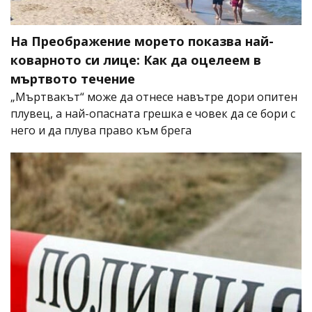
На Преображение морето показва най-
коварното си лице: Как да оцелеем в
мъртвото течение
„Мъртвакът“ може да отнесе навътре дори опитен
плувец, а най-опасната грешка е човек да се бори с
него и да плува право към брега