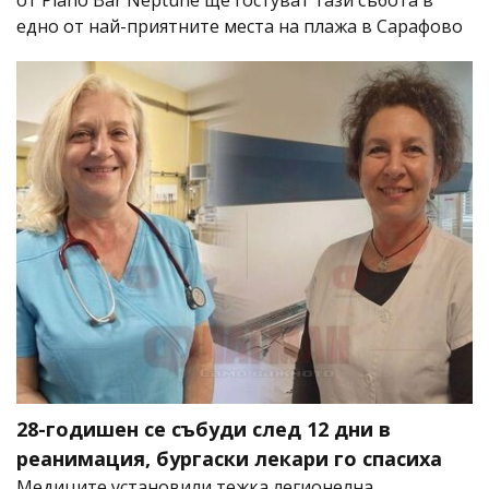
едно от най-приятните места на плажа в Сарафово
28-годишен се събуди след 12 дни в
реанимация, бургаски лекари го спасиха
Медиците установили тежка легионелна