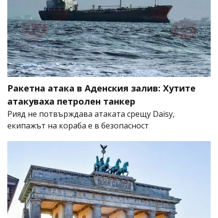
Ракетна атака в Аденския залив: Хутите
атакуваха петролен танкер
Рияд не потвърждава атаката срещу Daisy,
екипажът на кораба е в безопасност