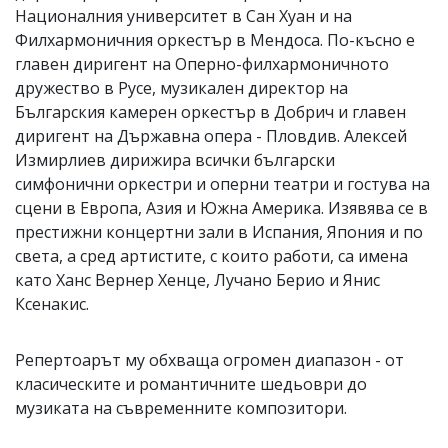
Националния университет в Сан Хуан и на
Филхармоничния оркестър в Мендоса. По-късно е
главен диригент на Оперно-филхармоничното
дружество в Русе, музикален директор на
Българския камерен оркестър в Добрич и главен
диригент на Държавна опера - Пловдив. Алексей
Измирлиев дирижира всички български
симфонични оркестри и оперни театри и гостува на
сцени в Европа, Азия и Южна Америка. Изявява се в
престижни концертни зали в Испания, Япония и по
света, а сред артистите, с които работи, са имена
като Ханс Вернер Хенце, Лучано Берио и Янис
Ксенакис.
Репертоарът му обхваща огромен диапазон - от
класическите и романтичните шедьоври до
музиката на съвременните композитори.