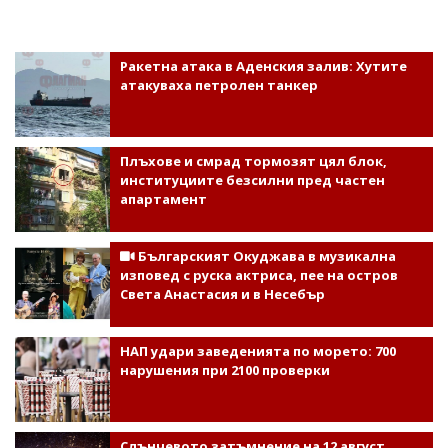
Ракетна атака в Аденския залив: Хутите
атакуваха петролен танкер
Плъхове и смрад тормозят цял блок,
институциите безсилни пред частен
апартамент
Българският Окуджава в музикална
изповед с руска актриса, пее на остров
Света Анастасия и в Несебър
НАП удари заведенията по морето: 700
нарушения при 2100 проверки
Слънчевото затъмнение на 12 август