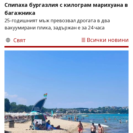
Спипаха бургазлия с килограм марихуана в
багажника
25-годишният мъж превозвал дрогата в два
вакуумирани плика, задържан е за 24 часа
Всички новини
Свят