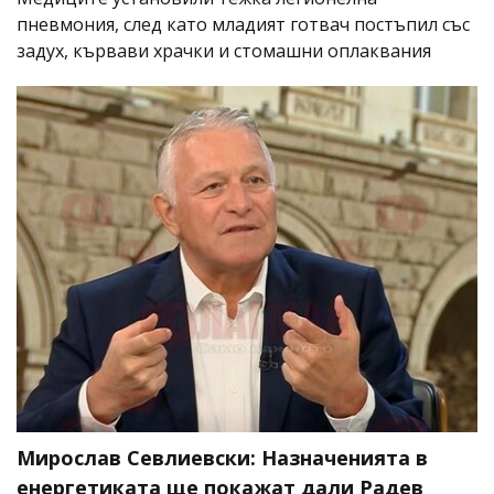
пневмония, след като младият готвач постъпил със
задух, кървави храчки и стомашни оплаквания
Мирослав Севлиевски: Назначенията в
енергетиката ще покажат дали Радев