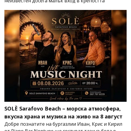
неизвестен досега малък вход в крепостта
SOLÈ Sarafovo Beach – морска атмосфера,
вкусна храна и музика на живо на 8 август
Добре познатите на бургазлии Иван, Крис и Кирил
от Piano Bar Neptune ще гостуват тази събота в