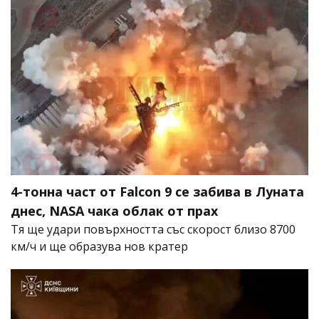
4-тонна част от Falcon 9 се забива в Луната
днес, NASA чака облак от прах
Тя ще удари повърхността със скорост близо 8700
км/ч и ще образува нов кратер