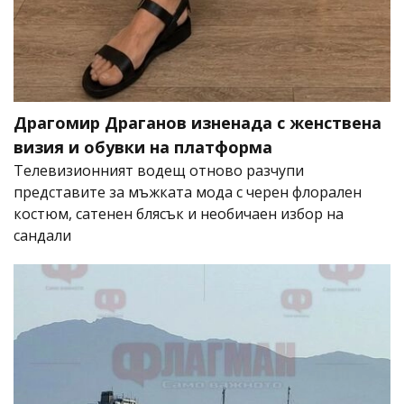
Драгомир Драганов изненада с женствена
визия и обувки на платформа
Телевизионният водещ отново разчупи
представите за мъжката мода с черен флорален
костюм, сатенен блясък и необичаен избор на
сандали