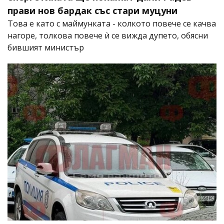
прави нов бардак със стари муцуни
Това е като с маймунката - колкото повече се качва
нагоре, толкова повече ѝ се вижда дупето, обясни
бившият министър