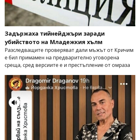
Задържаха тийнейджъри заради
убийството на Младежкия хълм
Разследващите проверяват дали мъжът от Кричим
е бил примамен на предварително уговорена
среща, сред версиите е и престъпление от омраза