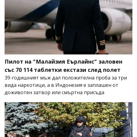
Пилот на "Малайзия Еърлайнс" заловен
със 70 114 таблетки екстази след полет
39-годишният мъж дал положителна проба за три
вида наркотици, а в Индонезия е заплашен от
доживотен затвор или смъртна присъда