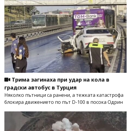
Трима загинаха при удар на кола в
градски автобус в Турция
Няколко пътници са ранени, а тежката катастрофа
блокира движението по път D-100 в посока Одрин