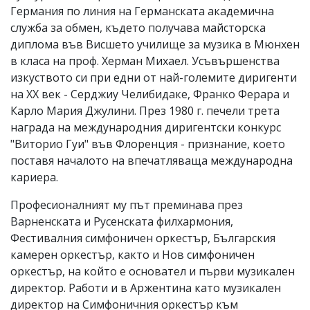
Германия по линия на Германската академична
служба за обмен, където получава майсторска
диплома във Висшето училище за музика в Мюнхен
в класа на проф. Херман Михаел. Усъвършенства
изкуството си при едни от най-големите диригенти
на XX век - Серджиу Челибидаке, Франко Ферара и
Карло Мария Джулини. През 1980 г. печели трета
награда на международния диригентски конкурс
"Виторио Гуи" във Флоренция - признание, което
поставя началото на впечатляваща международна
кариера.
Професионалният му път преминава през
Варненската и Русенската филхармония,
Фестивалния симфоничен оркестър, Българския
камерен оркестър, както и Нов симфоничен
оркестър, на който е основател и първи музикален
директор. Работи и в Аржентина като музикален
директор на Симфоничния оркестър към