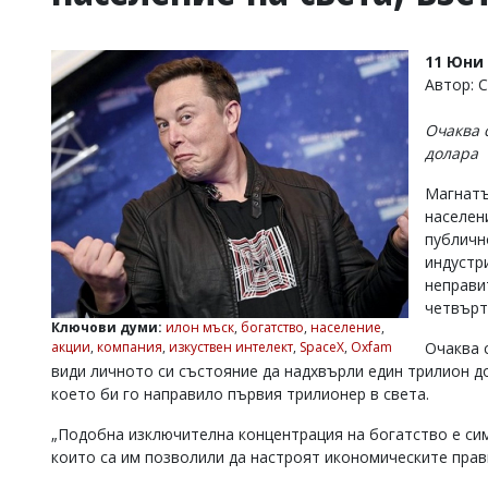
УКРАЙНА
СПОРТ
11 Юни 
РАЗСЛЕДВАНЕ
Автор: 
БИЗНЕС
Очаква 
ЮГ
долара
Магнатъ
Управители:
населен
Веселин
Василев,
публичн
email:
индустр
v.vasilev@flagman.bg
неправи
Катя
четвърт
Касабова,
Ключови думи:
илон мъск
,
богатство
,
население
,
еmail:
k.kassabova@flagman.bg
акции
,
компания
,
изкуствен интелект
,
SpaceX
,
Oxfam
Очаква 
види личното си състояние да надхвърли един трилион до
Главен
което би го направило първия трилионер в света.
редактор:
Иван
Колев,
„Подобна изключителна концентрация на богатство е си
email:
които са им позволили да настроят икономическите прави
office@flagman.bg