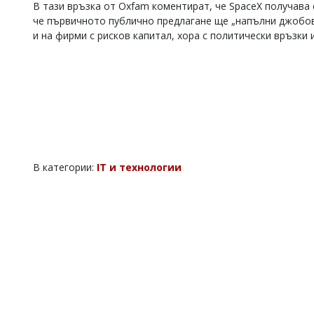
В тази връзка от Oxfam коментират, че SpaceX получава
че първичното публично предлагане ще „напълни джобов
и на фирми с рисков капитал, хора с политически връзки
В категории:
IT и технологии