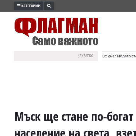
КАТЕГОРИИ
ПРОМО
ЗОНА
ИЗБОРИ
2026
ПРАКТИЧНО
НАКРАТКО
България е №1 в Е
КУЛТУРА
ЗДРАВЕ
ПОЛИТИКА
ОБЩИНИ
ОБЩЕСТВО
ЛАЙФСТАЙЛ
Мъск ще стане по-богат
ВОЙНАТА
население на света, взе
В