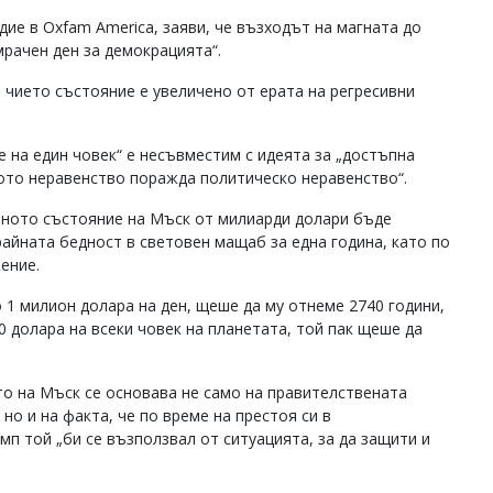
ие в Oxfam America, заяви, че възходът на магната до
мрачен ден за демокрацията“.
чието състояние е увеличено от ерата на регресивни
е на един човек“ е несъвместим с идеята за „достъпна
ото неравенство поражда политическо неравенство“.
раното състояние на Мъск от милиарди долари бъде
райната бедност в световен мащаб за една година, като по
ение.
 1 милион долара на ден, щеше да му отнеме 2740 години,
00 долара на всеки човек на планетата, той пак щеше да
то на Мъск се основава не само на правителствената
но и на факта, че по време на престоя си в
п той „би се възползвал от ситуацията, за да защити и