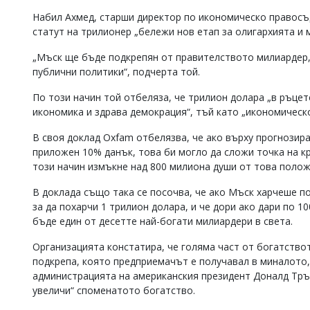
Коментарите
Набил Ахмед, старши директор по икономическо правосъд
под
статут на трилионер „бележи нов етап за олигархията и 
статиите
се
„Мъск ще бъде подкрепян от правителството милиардер, 
въвеждат
публични политики“, подчерта той.
от
читателите
По този начин той отбеляза, че трилион долара „в ръцет
и
икономика и здрава демокрация“, тъй като „икономическ
редакцията
не
В своя доклад Oxfam отбелязва, че ако върху прогнози
носи
приложен 10% данък, това би могло да сложи точка на к
отговорност
за
този начин измъкне над 800 милиона души от това полож
тях!
Ако
В доклада също така се посочва, че ако Мъск харчеше по
откриете
за да похарчи 1 трилион долара, и че дори ако дари по 1
обиден
бъде един от десетте най-богати милиардери в света.
за
вас
Организацията констатира, че голяма част от богатство
коментар,
подкрепа, която предприемачът е получавал в миналото, 
моля
администрацията на американския президент Доналд Тръм
сигнализирайте
ни!
увеличи“ споменатото богатство.