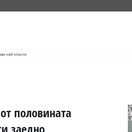
С по пушене на цигари
 от половината
ти заедно