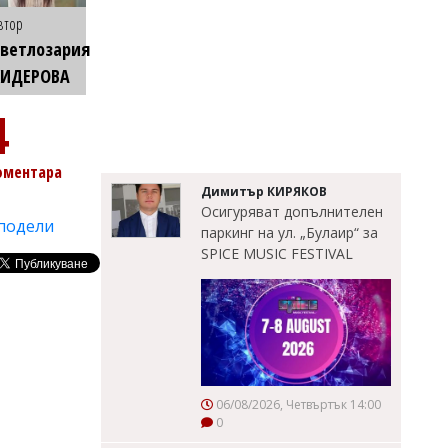
втор
ветлозария
КИДЕРОВА
4
оментара
Димитър КИРЯКОВ
Осигуряват допълнителен
подели
паркинг на ул. „Булаир“ за
SPICE MUSIC FESTIVAL
06/08/2026, Четвъртък 14:00
0