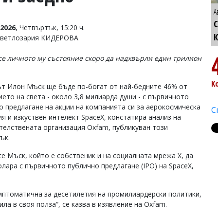
А
С
2026
, Четвъртък, 15:20 ч.
Светлозария КИДЕРОВА
се личното му състояние скоро да надхвърли един трилион
К
т Илон Мъск ще бъде по-богат от най-бедните 46% от
ието на света - около 3,8 милиарда души - с първичното
о предлагане на акции на компанията си за аерокосмическа
С
ия и изкуствен интелект SpaceX, констатира анализ на
телствената организация Oxfam, публикуван този
ък.
се Мъск, който е собственик и на социалната мрежа X, да
лара с първичното публично предлагане (IPO) на SpaceX,
мптоматична за десетилетия на промилиардерски политики,
ла в своя полза“, се казва в изявление на Oxfam.