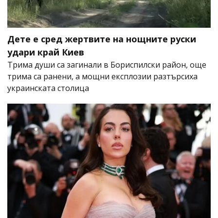
Дете е сред жертвите на нощните руски
удари край Киев
Трима души са загинали в Бориспилски район, още
трима са ранени, а мощни експлозии разтърсиха
украинската столица