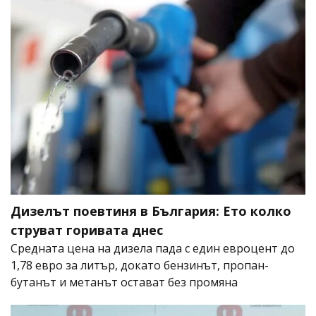
Дизелът поевтиня в България: Ето колко
струват горивата днес
Средната цена на дизела пада с един евроцент до
1,78 евро за литър, докато бензинът, пропан-
бутанът и метанът остават без промяна