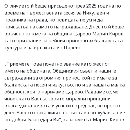
Отличието ѝ беше присъдено през 2025 година по
време на тържествената сесия за Никулден и
празника на града, но певицата не успя да
присъства на самото награждаване. Днес то ѝ беше
връчено от кмета на община Царево Марин Киров
като признание за нейния принос към българската
култура и за връзката ѝ с Царево.
„Приемете това почетно звание като жест от
името на общината, Общинския съвет и нашите
съграждани за огромния принос, който имате за
българската песен и изкуство, но и за нашата малка
общност, която наричаме Царево. Радваме се, че
човек като Вас със своите морални принципи,
възгледи за живота и успехи е сред нас, не просто
днес. Защото така животът ни става по-хубав, а ние
по-добри. Благодаря Ви“, каза кметът Марин Киров.