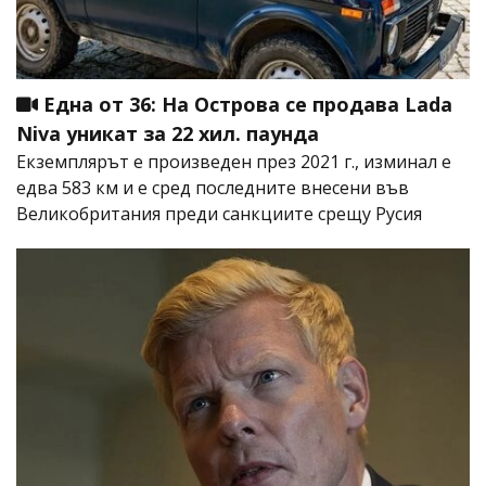
Една от 36: На Острова се продава Lada
Niva уникат за 22 хил. паунда
Екземплярът е произведен през 2021 г., изминал е
едва 583 км и е сред последните внесени във
Великобритания преди санкциите срещу Русия