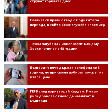
струват горивата днес
Главчев си прави отвод от одитите за
периода, в който беше служебен премиер
Тежка загуба за Лионел Меси: Баща му
Хорхе почина на 68 години
Българите вече държат телефона по 3
години, но при смяна избират по-скъп на
изплащане
ГЕРБ след взрива край Кардам: Има ли
риск дронове отново да навлязат в
България