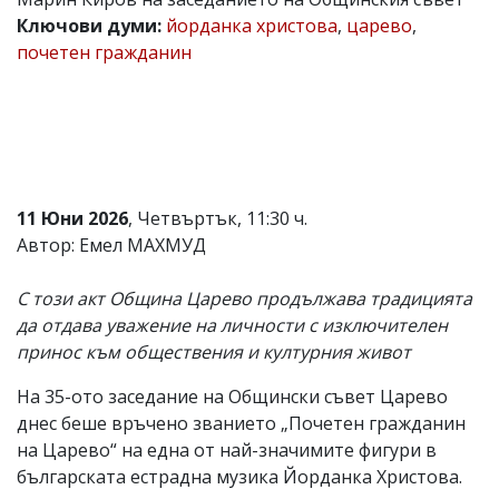
Ключови думи:
йорданка христова
,
царево
,
Коментарите
под
почетен гражданин
статиите
се
въвеждат
от
читателите
и
редакцията
не
11 Юни 2026
, Четвъртък, 11:30 ч.
носи
Автор: Емел МАХМУД
отговорност
за
тях!
С този акт Община Царево продължава традицията
Ако
да отдава уважение на личности с изключителен
откриете
обиден
принос към обществения и културния живот
за
вас
На 35-ото заседание на Общински съвет Царево
коментар,
днес беше връчено званието „Почетен гражданин
моля
сигнализирайте
на Царево“ на една от най-значимите фигури в
ни!
българската естрадна музика Йорданка Христова.