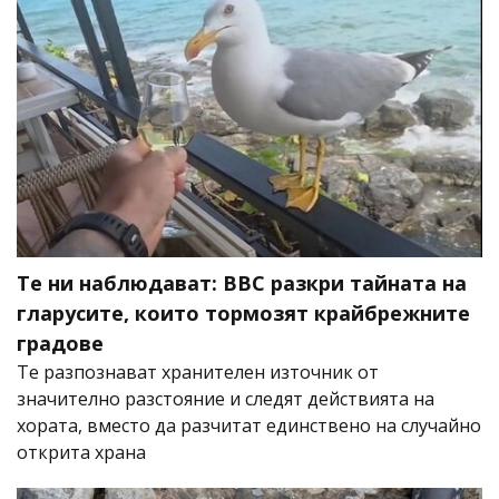
Те ни наблюдават: BBC разкри тайната на
гларусите, които тормозят крайбрежните
градове
Те разпознават хранителен източник от
значително разстояние и следят действията на
хората, вместо да разчитат единствено на случайно
открита храна