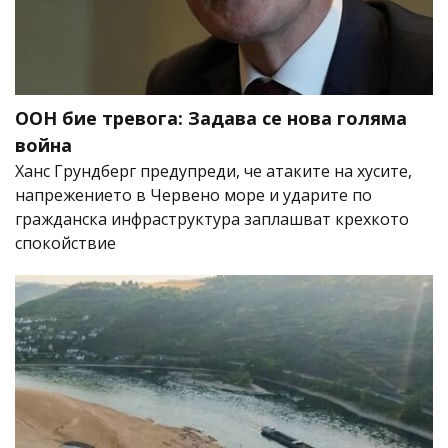
ООН бие тревога: Задава се нова голяма
война
Ханс Грундберг предупреди, че атаките на хусите,
напрежението в Червено море и ударите по
гражданска инфраструктура заплашват крехкото
спокойствие