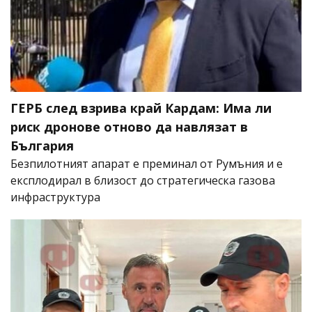
ГЕРБ след взрива край Кардам: Има ли
риск дронове отново да навлязат в
България
Безпилотният апарат е преминал от Румъния и е
експлодирал в близост до стратегическа газова
инфраструктура