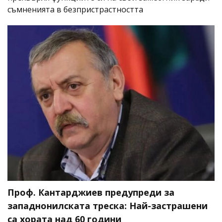
съмненията в безпристрастността
Проф. Кантарджиев предупреди за
западнонилската треска: Най-застрашени
са хората над 60 години