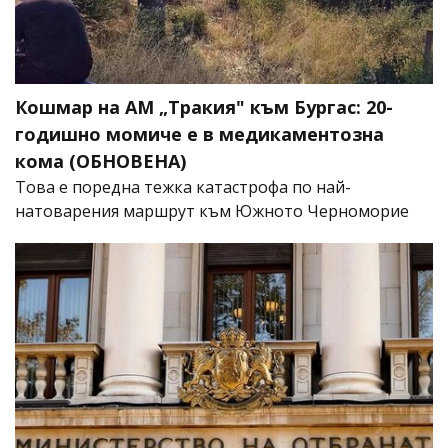
Кошмар на АМ „Тракия" към Бургас: 20-
годишно момиче е в медикаментозна
кома (ОБНОВЕНА)
Това е поредна тежка катастрофа по най-
натоварения маршрут към Южното Черноморие