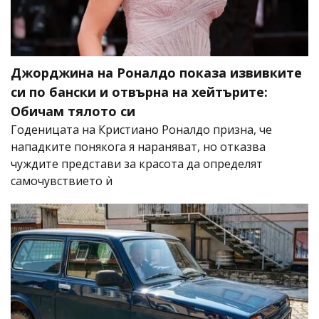
Джорджина на Роналдо показа извивките
си по бански и отвърна на хейтърите:
Обичам тялото си
Годеницата на Кристиано Роналдо призна, че
нападките понякога я нараняват, но отказва
чуждите представи за красота да определят
самочувствието ѝ