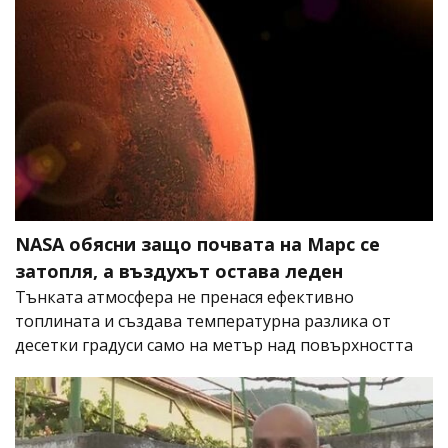
NASA обясни защо почвата на Марс се
затопля, а въздухът остава леден
Тънката атмосфера не пренася ефективно
топлината и създава температурна разлика от
десетки градуси само на метър над повърхността