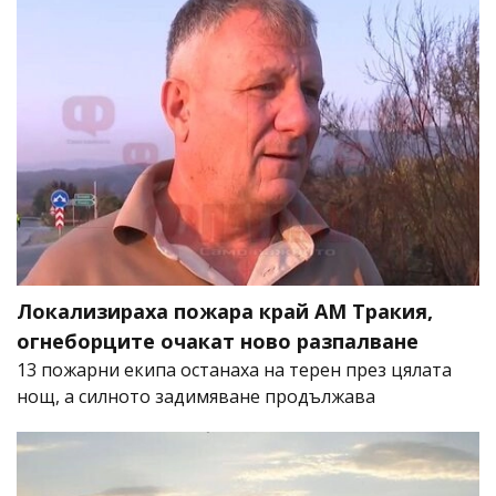
Локализираха пожара край АМ Тракия,
огнеборците очакат ново разпалване
13 пожарни екипа останаха на терен през цялата
нощ, а силното задимяване продължава