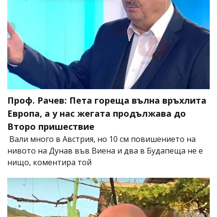
Проф. Рачев: Пета гореща вълна връхлита
Европа, а у нас жегата продължава до
Второ пришествие
Вали много в Австрия, но 10 см повишението на
нивото на Дунав във Виена и два в Будапеща не е
нищо, коментира той