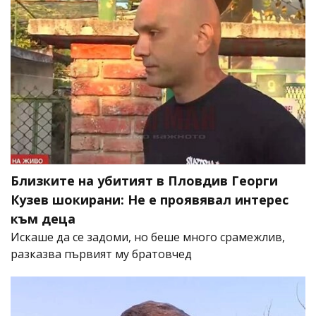
Близките на убитият в Пловдив Георги
Кузев шокирани: Не е проявявал интерес
към деца
Искаше да се задоми, но беше много срамежлив,
разказва първият му братовчед