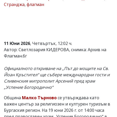
Странджа
,
флагман
Коментарите
под
статиите
се
въвеждат
от
читателите
и
11 Юни 2026
, Четвъртък, 12:02 ч.
редакцията
не
Автор: Светлозария КИДЕРОВА, снимка: Архив на
носи
Флагман.бг
отговорност
за
тях!
Официалното откриване на „Път до мощите на Св.
Ако
Йоан Кръстител“ ще събере международни гости и
откриете
Сливенския митрополит Арсений пред храм
обиден
за
„Успение Богородично“
вас
коментар,
Община
Малко Търново
се утвърждава като
моля
важен център за религиозен и културен туризъм в
сигнализирайте
ни!
Бургаския регион. На 19 юни 2026 г. от 14:00 часа
пред православен храм „Успение Богородично“ в