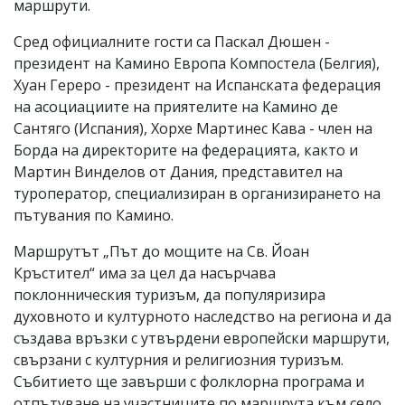
маршрути.
Сред официалните гости са Паскал Дюшен -
президент на Камино Европа Компостела (Белгия),
Хуан Гереро - президент на Испанската федерация
на асоциациите на приятелите на Камино де
Сантяго (Испания), Хорхе Мартинес Кава - член на
Борда на директорите на федерацията, както и
Мартин Винделов от Дания, представител на
туроператор, специализиран в организирането на
пътувания по Камино.
Маршрутът „Път до мощите на Св. Йоан
Кръстител“ има за цел да насърчава
поклонническия туризъм, да популяризира
духовното и културното наследство на региона и да
създава връзки с утвърдени европейски маршрути,
свързани с културния и религиозния туризъм.
Събитието ще завърши с фолклорна програма и
отпътуване на участниците по маршрута към село