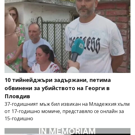
10 тийнейджъри задържани, петима
обвинени за убийството на Георги в
Пловдив
37-годишният мъж бил извикан на Младежкия хълм
от 17-годишно момиче, представяло се онлайн за
15-годишно