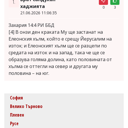
1.
хаджията
0
3
21.06.2026 11:06:35
Захария 14:4 РИ ББД
[4] В онзи ден краката Му ще застанат на
Елеонския хълм, който е срещу Йерусалим на
изток; и Елеонският хълм ще се разцепи по
средата на изток и на запад, така че ще се
образува голяма долина, като половината от
хълма се оттегли на север и другата му
половина – на юг.
София
Велико Търново
Плевен
Русе