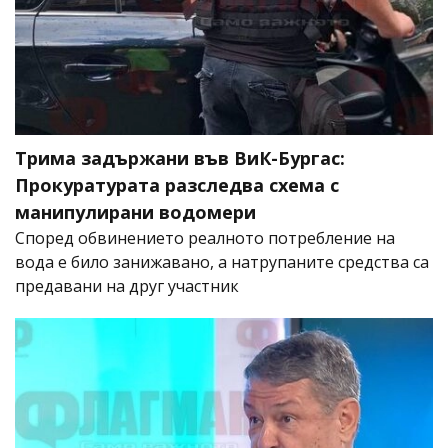
Трима задържани във ВиК-Бургас:
Прокуратурата разследва схема с
манипулирани водомери
Според обвинението реалното потребление на
вода е било занижавано, а натрупаните средства са
предавани на друг участник