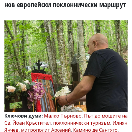
УКРАЙНА
нов европейски поклоннически маршрут
СПОРТ
РАЗСЛЕДВАНЕ
БИЗНЕС
ЮГ
Управители:
Веселин
Василев,
email:
v.vasilev@flagman.bg
Катя
Касабова,
еmail:
k.kassabova@flagman.bg
Главен
редактор:
Иван
Ключови думи:
Малко Търново
,
Път до мощите на
Колев,
Св. Йоан Кръстител
,
поклоннически туризъм
,
Илиян
email:
office@flagman.bg
Янчев
,
митрополит Арсений
,
Камино де Сантяго
,