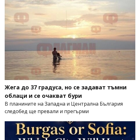
Жега до 37 градуса, но се задават тъмни
облаци и се очакват бури
В планините на Западна и Централна България
следобед ще превали и прегърми