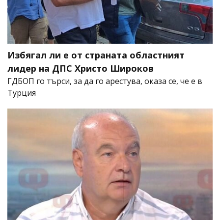
Избягал ли е от страната областният
лидер на ДПС Христо Широков
ГДБОП го търси, за да го арестува, оказа се, че е в
Турция