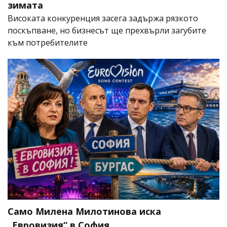
зимата
Високата конкуренция засега задържа рязкото
поскъпване, но бизнесът ще прехвърли загубите
към потребителите
Само Милена Милотинова иска
„Евровизия“ в София