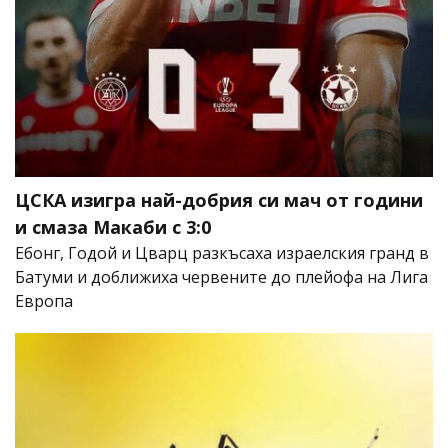
ЦСКА изигра най-добрия си мач от години
и смаза Макаби с 3:0
Ебонг, Годой и Цварц разкъсаха израелския гранд в
Батуми и доближиха червените до плейофа на Лига
Европа