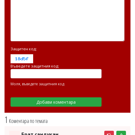
Защитен код:
Въведете защитния код:
Моля, въведете защитния код
1
Коментара по темата
Брат сандукан