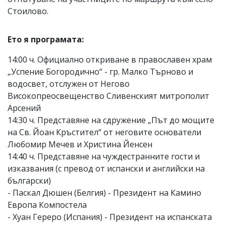
Стоилово.
Ето я програмата:
14:00 ч. Официално откриване в православен храм
„Успение Богородично“ - гр. Малко Търново и
водосвет, отслужен от Негово
Високопреосвещенство Сливенският митрополит
Арсений
14:30 ч. Представяне на сдружение „Път до мощите
на Св. Йоан Кръстител“ от неговите основатели
Любомир Мечев и Христина Йенсен
14:40 ч. Представяне на чуждестранните гости и
изказвания (с превод от испански и английски на
български)
- Паскал Дюшен (Белгия) - Президент на Камино
Европа Компостела
- Хуан Гереро (Испания) - Президент на испанската