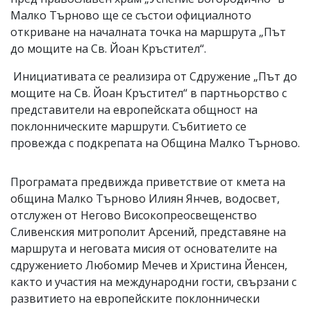
Малко Търново ще се състои официалното
откриване на началната точка на маршрута „Път
до мощите на Св. Йоан Кръстител“.
Инициативата се реализира от Сдружение „Път до
мощите на Св. Йоан Кръстител“ в партньорство с
представители на европейската общност на
поклонническите маршрути. Събитието се
провежда с подкрепата на Община Малко Търново.
Програмата предвижда приветствие от кмета на
община Малко Търново Илиян Янчев, водосвет,
отслужен от Негово Високопреосвещенство
Сливенския митрополит Арсений, представяне на
маршрута и неговата мисия от основателите на
сдружението Любомир Мечев и Христина Йенсен,
както и участия на международни гости, свързани с
развитието на европейските поклоннически