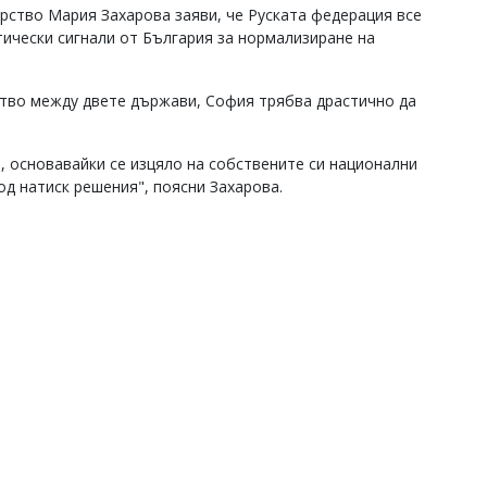
рство Мария Захарова заяви, че Руската федерация все
ически сигнали от България за нормализиране на
ство между двете държави, София трябва драстично да
, основавайки се изцяло на собствените си национални
од натиск решения", поясни Захарова.