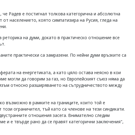
, че Радев е постигнал толкова категорична и абсолютна
 от населението, която симпатизира на Русия, гледа на
ни.
 реторика на думи, докато в практическо отношение все
ът.
ните практически са замразени. По нейни думи връзките са
ферата на енергетиката, а като цяло остава неясно в кои
ме могли да говорим за газ, но Европейският съюз няма да
мизъм относно разширяването на сътрудничеството между
ко възможно в рамките на границите, които той е
 този ограничител, тъй като са членове на тези синдикати.
 двустранните отношения засега. Внимателно следим
ме и е твърде рано да се правят категорични заключения",