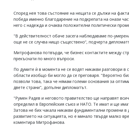
Коментарите
под
Според нея това състояние на нещата се дължи на факта
статиите
победа именно благодарение на подкрепата на онази част
се
него с надежда и очаква положителни политически проме
въвеждат
от
"В действителност обаче засега наблюдаваме по-умерена
читателите
още не се случва нищо съществено“, подчерта дипломат
и
редакцията
Митрофанова потвърди, че бизнес контактите между стра
не
носи
прекъснати по много въпроси.
отговорност
за
По думите ѝ в момента не се водят никакви разговори в с
тях!
области изобщо би могло да се преговаря. "Вероятно бих
Ако
позволи това, така че нямам големи основания за опти
откриете
двете страни", допълни дипломатът.
обиден
за
"Румен Радев и неговото правителство ще направят всич
вас
определил в Европейския съюз и НАТО. Те имат и ще имат
коментар,
моля
Затова не бих чакала никакви фундаментални промени в
сигнализирайте
развитието на ситуацията, но е минало твърде малко вре
ни!
коментира Митрофанова.