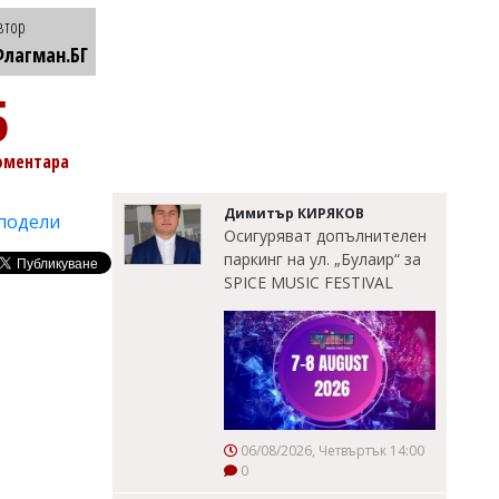
втор
лагман.БГ
5
оментара
Димитър КИРЯКОВ
подели
Осигуряват допълнителен
паркинг на ул. „Булаир“ за
SPICE MUSIC FESTIVAL
06/08/2026, Четвъртък 14:00
0