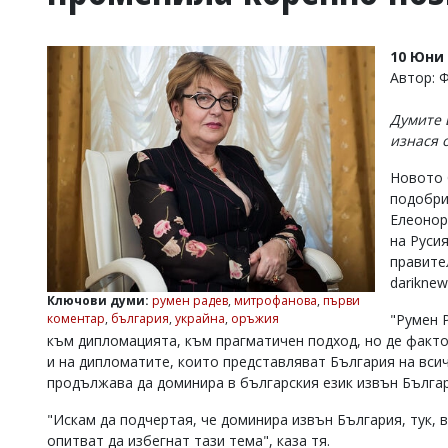
УКРАЙНА
СПОРТ
10 Юни 
РАЗСЛЕДВАНЕ
Автор: 
БИЗНЕС
Думите 
ЮГ
изнася 
Новото 
Управители:
подобри
Веселин
Василев,
Елеонор
email:
на Руси
v.vasilev@flagman.bg
правите
Катя
dariknew
Касабова,
Ключови думи:
румен радев
,
митрофанова
,
първи
еmail:
k.kassabova@flagman.bg
"Румен 
коментар
,
българия
,
украйна
,
оръжия
към дипломацията, към прагматичен подход, но де факто
Главен
и на дипломатите, които представляват България на вси
редактор:
Иван
продължава да доминира в българския език извън Българ
Колев,
email:
"Искам да подчертая, че доминира извън България, тук, 
office@flagman.bg
опитват да избегнат тази тема", каза тя.