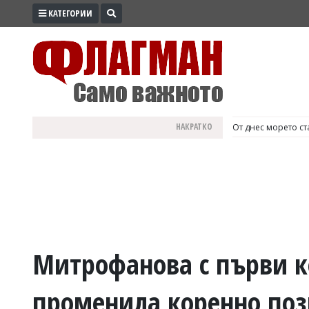
КАТЕГОРИИ
ПРОМО
ЗОНА
ИЗБОРИ
2026
ПРАКТИЧНО
НАКРАТКО
България е №1 в Е
КУЛТУРА
ЗДРАВЕ
ПОЛИТИКА
ОБЩИНИ
ОБЩЕСТВО
ЛАЙФСТАЙЛ
Митрофанова с първи к
ВОЙНАТА
променила коренно поз
В