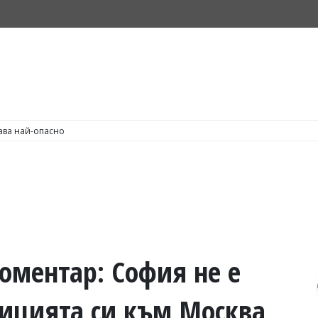
С по пушене на цигари
оментар: София не е
ицията си към Москва