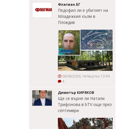
Флагман.БГ
Педофил ли е убитият на
Младежкия хълм в
Пловдив
06/08/2026, Четвъртък 13:04
4
Димитър КИРЯКОВ
Ще се върне ли Натали
Трифонова в bTV още през
септември