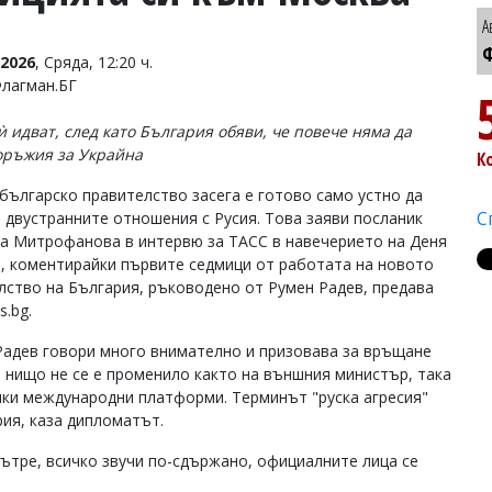
А
Ф
2026
, Сряда, 12:20 ч.
Флагман.БГ
ѝ идват, след като България обяви, че повече няма да
оръжия за Украйна
К
българско правителство засега е готово само устно да
С
 двустранните отношения с Русия. Това заяви посланик
а Митрофанова в интервю за ТАСС в навечерието на Деня
я, коментирайки първите седмици от работата на новото
лство на България, ръководено от Румен Радев, предава
s.bg.
Радев говори много внимателно и призовава за връщане
 нищо не се е променило както на външния министър, така
чки международни платформи. Терминът "руска агресия"
ия, каза дипломатът.
вътре, всичко звучи по-сдържано, официалните лица се