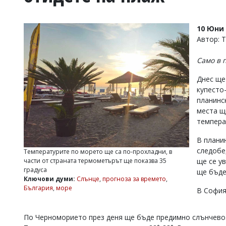
УКРАЙНА
СПОРТ
10 Юни 
РАЗСЛЕДВАНЕ
Автор: 
БИЗНЕС
Само в 
ЮГ
Днес ще
купесто
Управители:
планинс
Веселин
Василев,
места щ
email:
темпера
v.vasilev@flagman.bg
Катя
В плани
Касабова,
следобе
Температурите по морето ще са по-прохладни, в
еmail:
k.kassabova@flagman.bg
части от страната термометърът ще показва 35
ще се у
градуса
ще бъде
Главен
Ключови думи:
Слънце
,
прогноза за времето
,
редактор:
България
,
море
В София
Иван
Колев,
email:
По Черноморието през деня ще бъде предимно слънчево.
office@flagman.bg