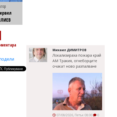
втор
ервел
ИЛИЕВ
1
оментара
Михаил ДИМИТРОВ
Локализираха пожара край
подели
АМ Тракия, огнеборците
очакат ново разпалване
07/08/2026, Петък 08:00
0