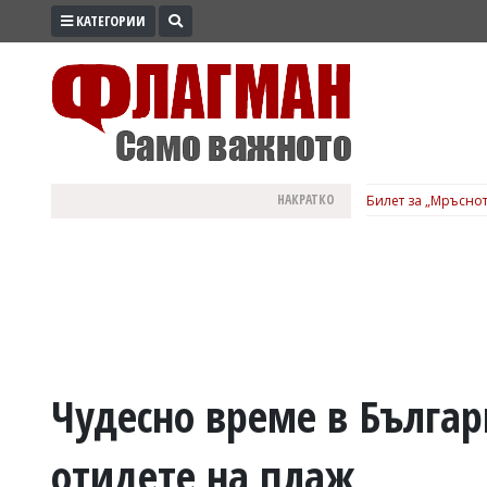
КАТЕГОРИИ
ПРОМО
ЗОНА
ИЗБОРИ
2026
ПРАКТИЧНО
НАКРАТКО
Билет за „Мръснот
КУЛТУРА
ЗДРАВЕ
ПОЛИТИКА
ОБЩИНИ
ОБЩЕСТВО
ЛАЙФСТАЙЛ
Чудесно време в Бълга
ВОЙНАТА
отидете на плаж
В