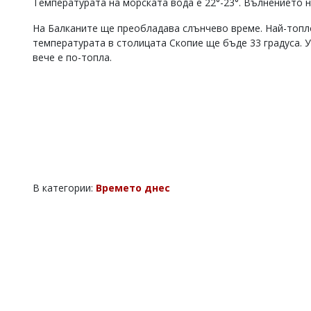
Температурата на морската вода е 22°-23°. Вълнението 
Коментарите
под
На Балканите ще преобладава слънчево време. Най-топл
статиите
температурата в столицата Скопие ще бъде 33 градуса. У
се
вече е по-топла.
въвеждат
от
читателите
и
редакцията
не
носи
отговорност
за
тях!
В категории:
Времето днес
Ако
откриете
обиден
за
вас
коментар,
моля
сигнализирайте
ни!