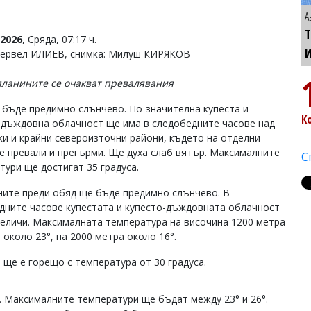
А
Т
2026
, Сряда, 07:17 ч.
Тервел ИЛИЕВ, снимка: Милуш КИРЯКОВ
планините се очакват превалявания
 бъде предимно слънчево. По-значителна купеста и
К
-дъждовна облачност ще има в следобедните часове над
ки и крайни североизточни райони, където на отделни
е превали и прегърми. Ще духа слаб вятър. Максималните
С
тури ще достигат 35 градуса.
ните преди обяд ще бъде предимно слънчево. В
дните часове купестата и купесто-дъждовната облачност
величи. Максималната температура на височина 1200 метра
 около 23°, на 2000 метра около 16°.
 ще е горещо с температура от 30 градуса.
 Максималните температури ще бъдат между 23° и 26°.