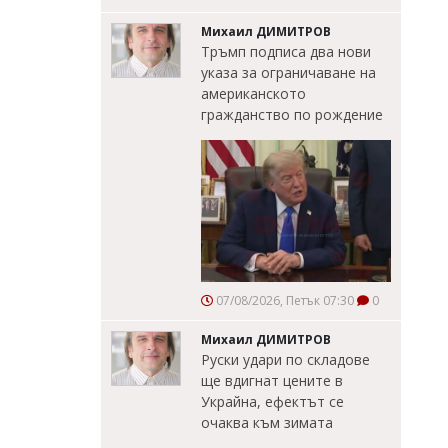
Михаил ДИМИТРОВ
Тръмп подписа два нови
указа за ограничаване на
американското
гражданство по рождение
07/08/2026, Петък 07:30
0
Михаил ДИМИТРОВ
Руски удари по складове
ще вдигнат цените в
Украйна, ефектът се
очаква към зимата