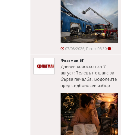
07/08/2026, Петък 06:30
1
Флагман.БГ
Дневен хороскоп за 7
август: Телецът с шанс за
бърза печалба, Водолеите
пред съдбоносен избор