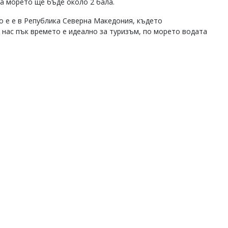
на морето ще бъде около 2 бала.
о е е в Република Северна Македония, където
 нас пък времето е идеално за туризъм, по морето водата