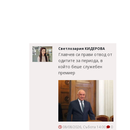
Светлозария КИДЕРОВА
Главчев си прави отвод от
одитите за периода, в
който беше служебен
премиер
08/08/2026, Събота 14:00
0