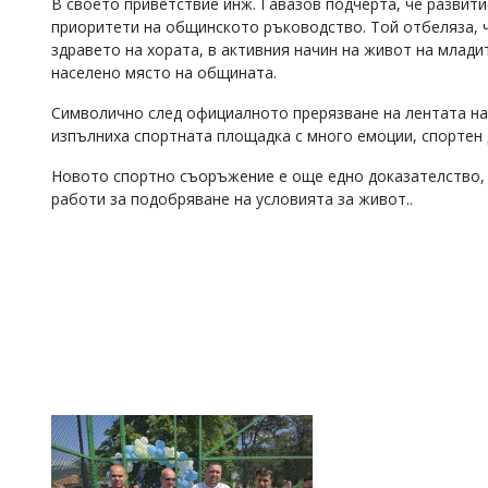
В своето приветствие инж. Гавазов подчерта, че развит
Коментарите
приоритети на общинското ръководство. Той отбеляза, ч
под
здравето на хората, в активния начин на живот на млади
статиите
населено място на общината.
се
въвеждат
Символично след официалното прерязване на лентата на
от
изпълниха спортната площадка с много емоции, спортен 
читателите
и
Новото спортно съоръжение е още едно доказателство,
редакцията
работи за подобряване на условията за живот..
не
носи
отговорност
за
тях!
Ако
откриете
обиден
за
вас
коментар,
моля
сигнализирайте
ни!