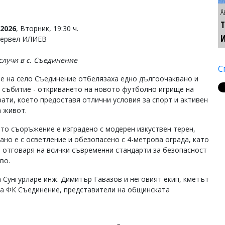
А
Т
2026
, Вторник, 19:30 ч.
Тервел ИЛИЕВ
 случи в с. Съединение
С
е на село Съединение отбелязаха едно дългоочаквано и
 събитие - откриването на новото футболно игрище на
рати, което предоставя отлични условия за спорт и активен
а живот.
то съоръжение е изградено с модерен изкуствен терен,
ано е с осветление и обезопасено с 4-метрова ограда, като
 отговаря на всички съвременни стандарти за безопасност
во.
Сунгурларе инж. Димитър Гавазов и неговият екип, кметът
на ФК Съединение, представители на общинската