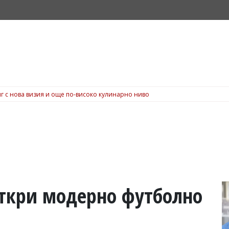
г с нова визия и още по-високо кулинарно ниво
откри модерно футболно