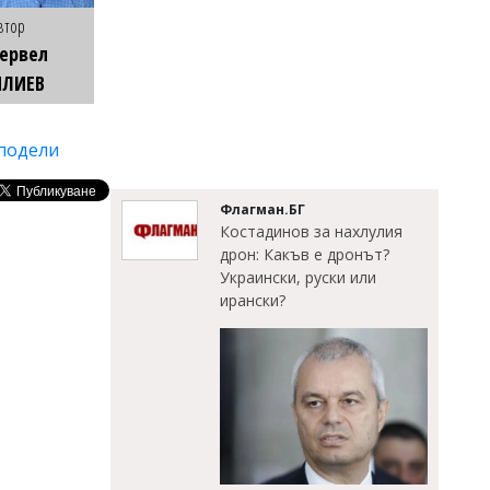
втор
ервел
ИЛИЕВ
подели
Флагман.БГ
Костадинов за нахлулия
дрон: Какъв е дронът?
Украински, руски или
ирански?