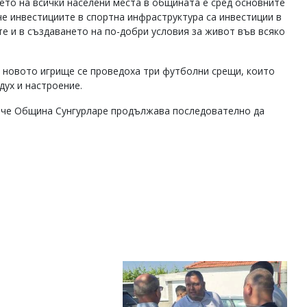
ието на всички населени места в общината е сред основните
е инвестициите в спортна инфраструктура са инвестиции в
те и в създаването на по-добри условия за живот във всяко
 новото игрище се проведоха три футболни срещи, които
дух и настроение.
 че Община Сунгурларе продължава последователно да