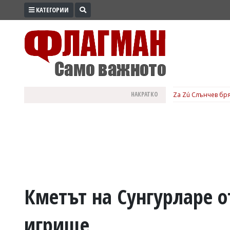
КАТЕГОРИИ
ПРОМО
ЗОНА
ИЗБОРИ
2026
ПРАКТИЧНО
НАКРАТКО
Za Zú Слънчев бря
КУЛТУРА
ЗДРАВЕ
ПОЛИТИКА
ОБЩИНИ
ОБЩЕСТВО
ЛАЙФСТАЙЛ
Кметът на Сунгурларе 
ВОЙНАТА
игрище
В