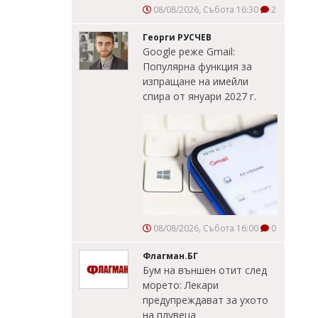
08/08/2026, Събота 16:30
2
Георги РУСЧЕВ
Google реже Gmail:
Популярна функция за
изпращане на имейли
спира от януари 2027 г.
08/08/2026, Събота 16:00
0
Флагман.БГ
Бум на външен отит след
морето: Лекари
предупреждават за ухото
на плувеца