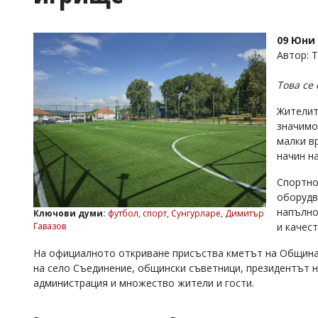
УКРАЙНА
СПОРТ
09 Юни 
РАЗСЛЕДВАНЕ
Автор: 
БИЗНЕС
Това се
ЮГ
Жителит
значимо
Управители:
малки в
Веселин
Василев,
начин н
email:
v.vasilev@flagman.bg
Спортно
Катя
оборудв
Касабова,
напълно
Ключови думи:
футбол
,
спорт
,
Сунгурларе
,
Димитър
еmail:
k.kassabova@flagman.bg
Гавазов
и качест
Главен
На официалното откриване присъства кметът на Община 
редактор:
на село Съединение, общински съветници, президентът 
Иван
Колев,
администрация и множество жители и гости.
email:
office@flagman.bg