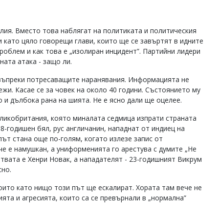
лия. Вместо това наблягат на политиката и политическия
и като цяло говорещи глави, които ще се завъртят в идните
роблем и как това е „изолиран инцидент”. Партийни лидери
ната атака - защо ли.
 въпреки потресаващите наранявания. Информацията не
ежи. Касае се за човек на около 40 години. Състоянието му
 и дълбока рана на шията. Не е ясно дали ще оцелее.
Великобритания, която миналата седмица изпрати страната
18-годишен бял, рус англичанин, нападнат от индиец на
ът стана още по-голям, когато излезе запис от
че е намушкан, а униформенията го арестува с думите „Не
ртвата е Хенри Новак, а нападателят - 23-годишният Викрум
сно.
оито като нищо този път ще ескалират. Хората там вече не
ята и агресията, които са се превърнали в „нормална”