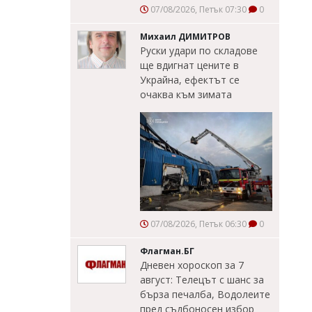
07/08/2026, Петък 07:30
0
Михаил ДИМИТРОВ
Руски удари по складове
ще вдигнат цените в
Украйна, ефектът се
очаква към зимата
07/08/2026, Петък 06:30
0
Флагман.БГ
Дневен хороскоп за 7
август: Телецът с шанс за
бърза печалба, Водолеите
пред съдбоносен избор