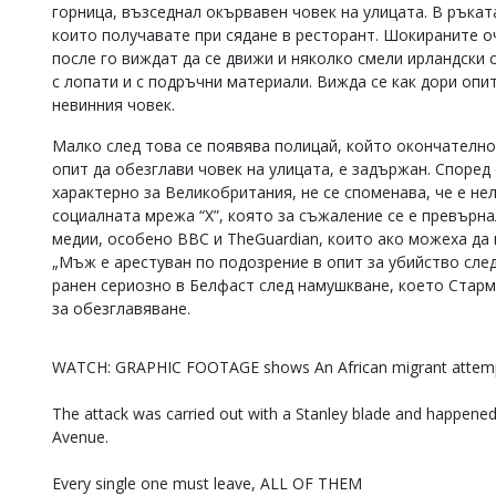
горница, възседнал окървавен човек на улицата. В ръкат
Коментарите
които получавате при сядане в ресторант. Шокираните о
под
после го виждат да се движи и няколко смели ирландски 
статиите
с лопати и с подръчни материали. Вижда се как дори опи
се
въвеждат
невинния човек.
от
читателите
Малко след това се появява полицай, който окончателно
и
опит да обезглави човек на улицата, е задържан. Според
редакцията
характерно за Великобритания, не се споменава, че е не
не
социалната мрежа “X”, която за съжаление се е превърн
носи
медии, особено BBC и TheGuardian, които ако можеха да 
отговорност
„Мъж е арестуван по подозрение в опит за убийство след
за
тях!
ранен сериозно в Белфаст след намушкване, което Старм
Ако
за обезглавяване.
откриете
обиден
за
WATCH: GRAPHIC FOOTAGE shows An African migrant attemp
вас
коментар,
The attack was carried out with a Stanley blade and happened
моля
Avenue.
сигнализирайте
ни!
Every single one must leave, ALL OF THEM