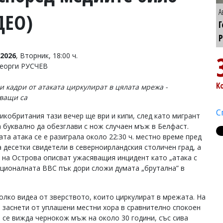
А
ДЕО)
Г
Р
2026
, Вторник, 18:00 ч.
Георги РУСЧЕВ
К
и кадри от атаката циркулират в цялата мрежа -
ващи са
С
икобритания тази вечер ще ври и кипи, след като мигрант
а буквално да обезглави с нож случаен мъж в Белфаст.
та атака се е разиграла около 22:30 ч. местно време пред
а десетки свидетели в северноирландския столичен град, а
 на Острова описват ужасяващия инцидент като „атака с
ационалната BBC пък дори сложи думата „брутална” в
олко видеа от зверството, които циркулират в мрежата. На
, заснети от уплашени местни хора в сравнително спокоен
, се вижда чернокож мъж на около 30 години, със сива