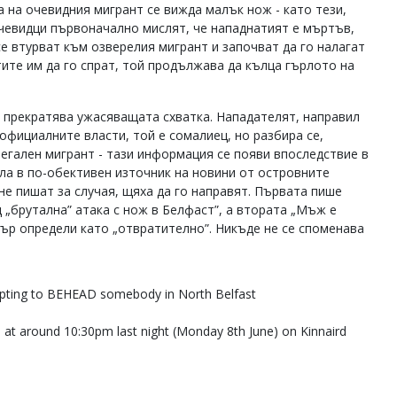
а на очевидния мигрант се вижда малък нож - като тези,
чевидци първоначално мислят, че нападнатият е мъртъв,
се втурват към озверелия мигрант и започват да го налагат
тите им да го спрат, той продължава да кълца гърлото на
 прекратява ужасяващата схватка. Нападателят, направил
 официалните власти, той е сомалиец, но разбира се,
легален мигрант - тази информация се появи впоследствие в
ала в по-обективен източник на новини от островните
не пишат за случая, щяха да го направят. Първата пише
 „брутална” атака с нож в Белфаст”, а втората „Мъж е
ър определи като „отвратително”. Никъде не се споменава
ting to BEHEAD somebody in North Belfast
 at around 10:30pm last night (Monday 8th June) on Kinnaird