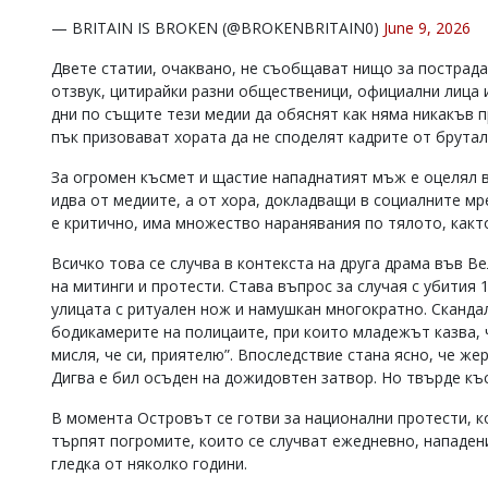
— BRITAIN IS BROKEN (@BROKENBRITAIN0)
June 9, 2026
Двете статии, очаквано, не съобщават нищо за пострада
отзвук, цитирайки разни общественици, официални лица 
дни по същите тези медии да обяснят как няма никакъв п
пък призовават хората да не споделят кадрите от брутал
За огромен късмет и щастие нападнатият мъж е оцелял
идва от медиите, а от хора, докладващи в социалните мр
е критично, има множество наранявания по тялото, както
Всичко това се случва в контекста на друга драма във 
на митинги и протести. Става въпрос за случая с убития 
улицата с ритуален нож и намушкан многократно. Скандал
бодикамерите на полицаите, при които младежът казва, 
мисля, че си, приятелю”. Впоследствие стана ясно, че же
Дигва е бил осъден на дожидовтен затвор. Но твърде къ
В момента Островът се готви за национални протести, к
търпят погромите, които се случват ежедневно, нападени
гледка от няколко години.