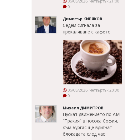
06/08/2026, Четвъртък 21:00
0
Димитър КИРЯКОВ
Седем сигнала за
прекаляване с кафето
06/08/2026, Четвъртък 20:30
0
Михаил ДИМИТРОВ
Пускат движението по АМ
"Тракия" в посока София,
към Бургас ще вдигнат
блокадата след час