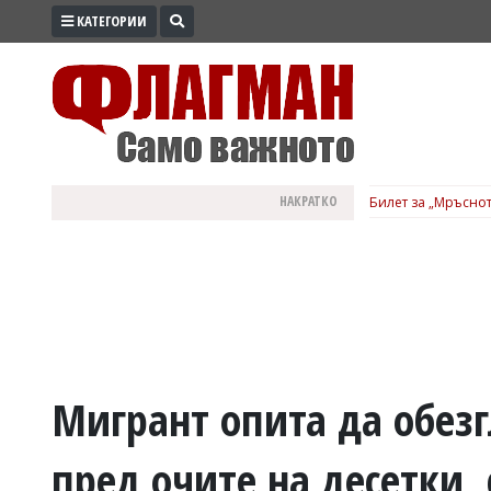
КАТЕГОРИИ
ПРОМО
ЗОНА
ИЗБОРИ
2026
ПРАКТИЧНО
НАКРАТКО
Билет за „Мръснот
КУЛТУРА
ЗДРАВЕ
ПОЛИТИКА
ОБЩИНИ
ОБЩЕСТВО
ЛАЙФСТАЙЛ
Мигрант опита да обез
ВОЙНАТА
пред очите на десетки,
В