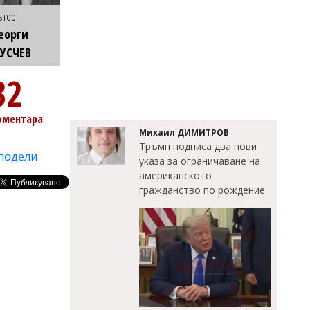
втор
еорги
УСЧЕВ
32
оментара
Михаил ДИМИТРОВ
Тръмп подписа два нови
подели
указа за ограничаване на
американското
гражданство по рождение