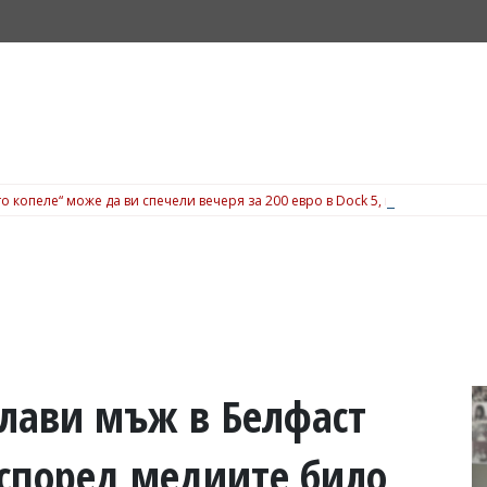
о копеле“ може да ви спечели вечеря за 200 евро в Dock 5, вижте подробн
глави мъж в Белфаст
 според медиите било