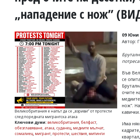
УКРАЙНА
„нападение с нож” (ВИ
СПОРТ
РАЗСЛЕДВАНЕ
БИЗНЕС
09 Юни 
ЮГ
Автор: 
Бруталн
Управители:
потреса
Веселин
Василев,
Във Вел
email:
се опит
v.vasilev@flagman.bg
Катя
Брутална
Касабова,
очите н
еmail:
k.kassabova@flagman.bg
медиите
нож”. Н
Главен
Великобритания е напът да се „взриви” от протести
кавички.
редактор:
след поредната мигрантска атака
Иван
Ключови думи:
великобритания
,
белфаст
,
Има няк
Колев,
обезглавяване
,
атака
,
суданец
,
медиите мълчат
,
email:
кадрите
сомалиец
,
мигрант
,
протести
,
шествия
,
митинги
office@flagman.bg
квартал