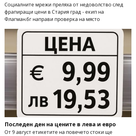
Социалните мрежи преляха от недоволство след
фрапиращи цени в Стария град - екип на
Флагман.бг направи проверка на място
Последен ден на цените в лева и евро
От 9 август етикетите на повечето стоки ще