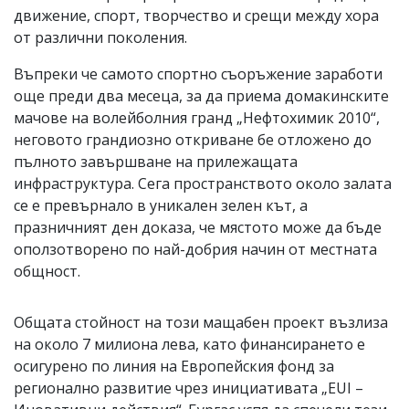
движение, спорт, творчество и срещи между хора
от различни поколения.
Въпреки че самото спортно съоръжение заработи
още преди два месеца, за да приема домакинските
мачове на волейболния гранд „Нефтохимик 2010“,
неговото грандиозно откриване бе отложено до
пълното завършване на прилежащата
инфраструктура. Сега пространството около залата
се е превърнало в уникален зелен кът, а
празничният ден доказа, че мястото може да бъде
оползотворено по най-добрия начин от местната
общност.
Общата стойност на този мащабен проект възлиза
на около 7 милиона лева, като финансирането е
осигурено по линия на Европейския фонд за
регионално развитие чрез инициативата „EUI –