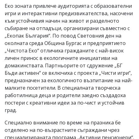
Еко зоната привлече аудиторията с образователни
игри и интерактивни предизвикателства, насочени
към устойчивия начин на живот и разделното
събиране на отпадъци, организирани съвместно с
„Екопак България“. По повод Световния ден на
околната среда Община Бургас и предприятието
„Чистота Еко“ отличиха гражданите с най-висок
личен принос в екологичните инициативи на
домакинствата. Партньорите от сдружение „БГ
Бъди активен“ се включиха с проекта „Чисти игри“,
предназначен за екологичното възпитание на най-
малките посетители. В специалната творческа
работилница деца и родители заедно създадоха
постери с креативни идеи за по-чист и устойчив
град.
Специално внимание по време на празника бе
отделено на по-възрастните съграждани чрез
специализираната програма „Активни пенсионери“.