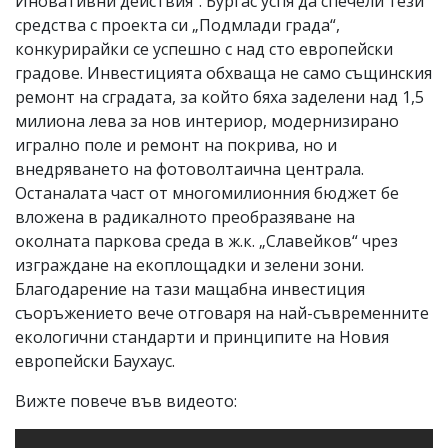
Иновативни действия“. Бургас успя да спечели тези
средства с проекта си „Подмлади града“,
конкурирайки се успешно с над сто европейски
градове. Инвестицията обхваща не само същинския
ремонт на сградата, за който бяха заделени над 1,5
милиона лева за нов интериор, модернизирано
игрално поле и ремонт на покрива, но и
внедряването на фотоволтаична централа.
Останалата част от многомилионния бюджет бе
вложена в радикалното преобразяване на
околната паркова среда в ж.к. „Славейков“ чрез
изграждане на екоплощадки и зелени зони.
Благодарение на тази мащабна инвестиция
съоръжението вече отговаря на най-съвременните
екологични стандарти и принципите на Новия
европейски Баухаус.
Вижте повече във видеото: