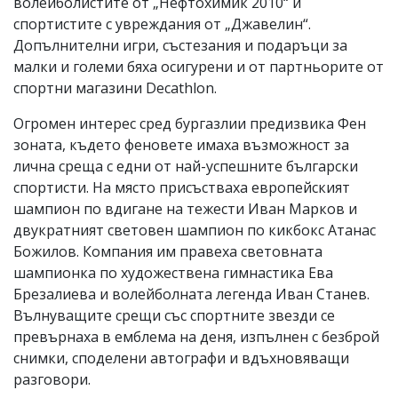
волейболистите от „Нефтохимик 2010“ и
спортистите с увреждания от „Джавелин“.
Допълнителни игри, състезания и подаръци за
малки и големи бяха осигурени и от партньорите от
спортни магазини Decathlon.
Огромен интерес сред бургазлии предизвика Фен
зоната, където феновете имаха възможност за
лична среща с едни от най-успешните български
спортисти. На място присъстваха европейският
шампион по вдигане на тежести Иван Марков и
двукратният световен шампион по кикбокс Атанас
Божилов. Компания им правеха световната
шампионка по художествена гимнастика Ева
Брезалиева и волейболната легенда Иван Станев.
Вълнуващите срещи със спортните звезди се
превърнаха в емблема на деня, изпълнен с безброй
снимки, споделени автографи и вдъхновяващи
разговори.