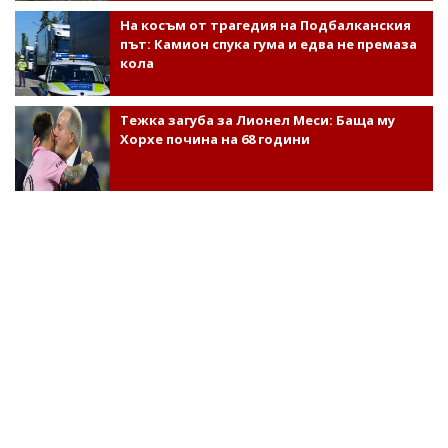
На косъм от трагедия на Подбалканския
път: Камион спука гума и едва не премаза
кола
Тежка загуба за Лионел Меси: Баща му
Хорхе почина на 68 години