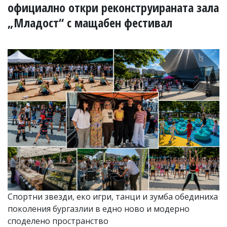
УКРАЙНА
официално откри реконструираната зала
СПОРТ
„Младост“ с мащабен фестивал
РАЗСЛЕДВАНЕ
БИЗНЕС
ЮГ
Управители:
Веселин
Василев,
email:
v.vasilev@flagman.bg
Катя
Касабова,
еmail:
k.kassabova@flagman.bg
Главен
редактор:
Иван
Спортни звезди, еко игри, танци и зумба обединиха
Колев,
поколения бургазлии в едно ново и модерно
email:
споделено пространство
office@flagman.bg