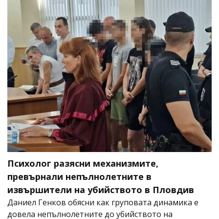
Психолог разясни механизмите,
превърнали непълнолетните в
извършители на убийството в Пловдив
Даниел Генков обясни как груповата динамика е
довела непълнолетните до убийството на