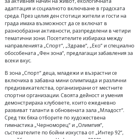
за активния начин на живот, екологичната
адаптация и социалното включване в градската
среда. През целия ден стотици жители и гости на
града имаха възможност да се включат в
разнообразни активности, разпределени в четири
тематични зони. Посетителите избираха между
направленията „Спорт“, „Здраве“, „Еко“ и специално
обособената „Фен зона“, предлагащи забавления за
всеки вкус.
В зона „Спорт“ деца, младежи и възрастни се
включиха в забавна мини олимпиада и различни
предизвикателства, организирани от местните
спортни организации. Своята дейност и умения
демонстрираха клубовете, които ежедневно
развиват таланти в обновената зала „Младост“.
Сред тях бяха отборите по художествена
гимнастика „Черноморец“ и „Олимпия“,
състезателите по бойни изкуства от „Интер 92“,