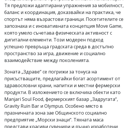
Тя предложи адаптирани упражнения за мобилност,
баланс и координация, доказвайки на практика, че
спортът няма възрастови граници. Посетителите се
запознаха и с иновативната концепция Move Game,
която умело съчетава физическата активност с
дигитални елементи. Този модерен подход
успешно превръща градската среда в достъпно
пространство за игра, движение и социално
взаимодействие между поколенията.
Зоната „Здраве“ се погрижи за тонуса на
присъстващите, предлагайки богат асортимент от
здравословни храни, напитки и местни фермерски
продукти. В изложението се включиха обекти като
Manjari Soul Food, фермерският базар „Задругата“,
Gravity Ruin Bar и Olympus. Особено място в
празничната зона зае Общинското социално
предприятие „Морски знаци“. Тяхната маса
представи красиви сувенири и ръчно изработени