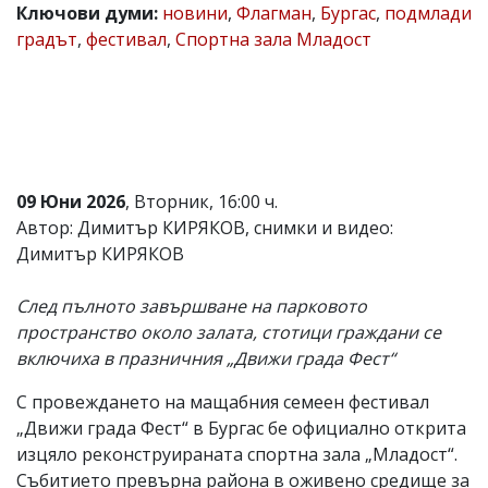
Ключови думи:
новини
,
Флагман
,
Бургас
,
подмлади
Коментарите
градът
,
фестивал
,
Спортна зала Младост
под
статиите
се
въвеждат
от
читателите
и
редакцията
09 Юни 2026
, Вторник, 16:00 ч.
не
носи
Автор: Димитър КИРЯКОВ, снимки и видео:
отговорност
Димитър КИРЯКОВ
за
тях!
Ако
След пълното завършване на парковото
откриете
пространство около залата, стотици граждани се
обиден
включиха в празничния „Движи града Фест“
за
вас
коментар,
С провеждането на мащабния семеен фестивал
моля
„Движи града Фест“ в Бургас бе официално открита
сигнализирайте
изцяло реконструираната спортна зала „Младост“.
ни!
Събитието превърна района в оживено средище за