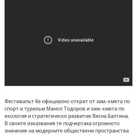
Фестивалът бе официално открит от зам.-кмета по
спорт и туризъм Манол Тодоров и зам.-кмета по
екология и стратегическо развитие Весна Балтина.
В своите изказвания те подчертаха огромното
значение на модерните обществени пространства