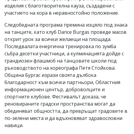
изделия с благотворителна кауза, създадени с
участието на хора в неравностойно положение.
Следобедната програма премина изцяло под знака
на танците, като клуб Dance Burgas проведе масов
открит урок за всички желаещи на площада.
Последвалата енергична тренировка по зумба
събра десетки участници, а кулминацията дойде с
грандиозен флашмоб на танцовите школи под
ръководството на хореографа Петя Стойкова.
Община Бургас изрази своята дълбока
благодарност към всички партньори, Областния
информационен център, доброволците и
спортните клубове. Фестивалът доказа, че
реновираните градски пространства могат да
обединяват общността, да превръщат градовете в
по-зелени места и да вдъхновяват здравословни
навици.