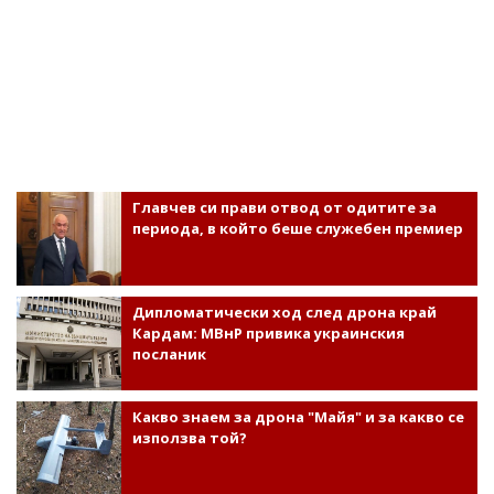
Главчев си прави отвод от одитите за
периода, в който беше служебен премиер
Дипломатически ход след дрона край
Кардам: МВнР привика украинския
посланик
Какво знаем за дрона "Майя" и за какво се
използва той?