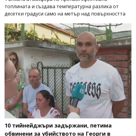
топлината и създава температурна разлика от
десетки градуси само на метър над повърхността
10 тийнейджъри задържани, петима
обвинени за убийството на Георги в