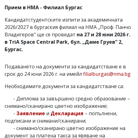
Прием в НМА - Филиал Бургас
Кандидатстудентските изпити за академичната
2026/2027 в бургаския филиал на НМА „Проф. Панчо
Владигеров“ ще се проведат
на 27 и 28 юни 2026 г.
в TriA Space Central Park, бул. „Даме Груев“ 2,
Бургас.
Подаването на документи за кандидатстване е в
срок до 24 юни 2026 г. на имейл
filialburgas@nma.bg
Необходимите документи за кандидатстване са:
- Диплома за завършено средно образование –
снимано/сканирано цветно изображение;
-
Заявление
и
Декларация
– попълнени,
подписани и снимани/сканирани;
- снимано/сканирано цветно изображение на
документ за платена такса за явяване на