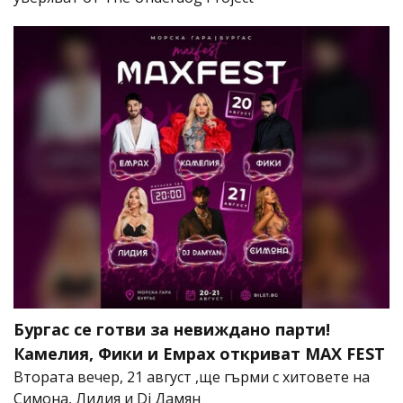
Бургас се готви за невиждано парти!
Камелия, Фики и Емрах откриват MAX FEST
Втората вечер, 21 август ,ще гърми с хитовете на
Симона, Лидия и Dj Дамян