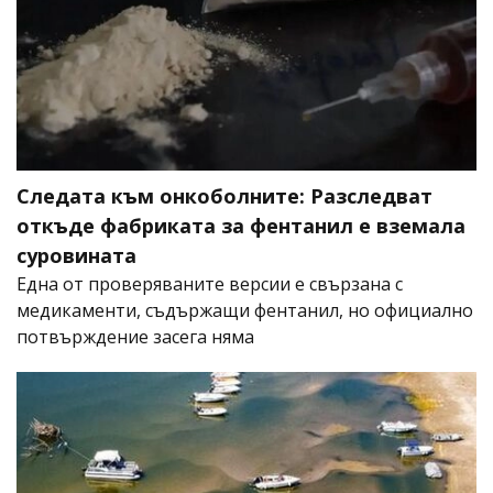
Следата към онкоболните: Разследват
откъде фабриката за фентанил е вземала
суровината
Една от проверяваните версии е свързана с
медикаменти, съдържащи фентанил, но официално
потвърждение засега няма