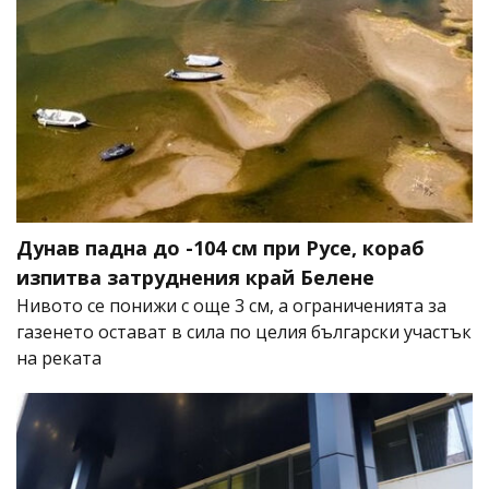
Дунав падна до -104 см при Русе, кораб
изпитва затруднения край Белене
Нивото се понижи с още 3 см, а ограниченията за
газенето остават в сила по целия български участък
на реката