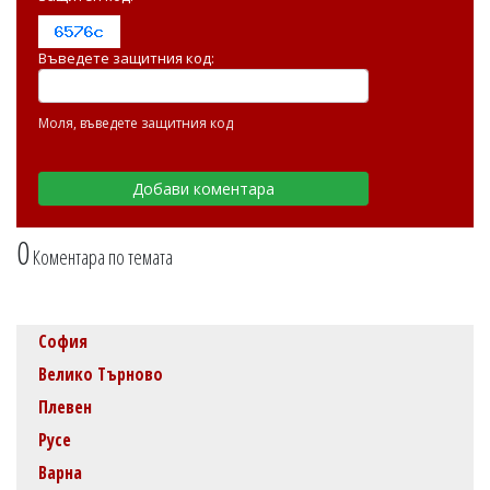
Въведете защитния код:
Моля, въведете защитния код
0
Коментара по темата
София
Велико Търново
Плевен
Русе
Варна