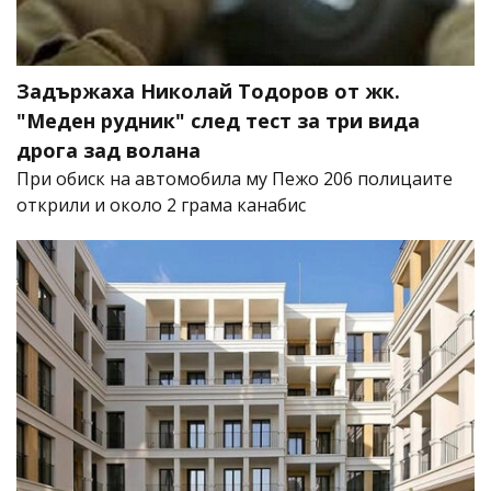
Задържаха Николай Тодоров от жк.
"Меден рудник" след тест за три вида
дрога зад волана
При обиск на автомобила му Пежо 206 полицаите
открили и около 2 грама канабис