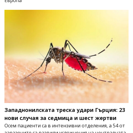
Европа
Западнонилската треска удари Гърция: 23
нови случая за седмица и шест жертви
Осем пациенти са в интензивни отделения, а 54 от
заразените са развили усложнения на централната