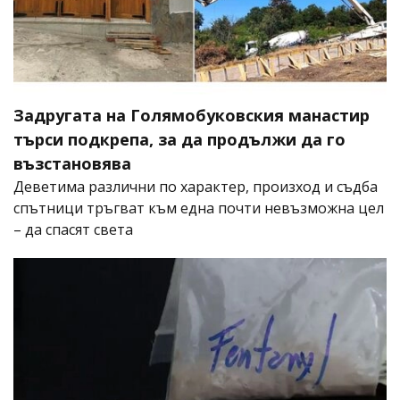
Задругата на Голямобуковския манастир
търси подкрепа, за да продължи да го
възстановява
Деветима различни по характер, произход и съдба
спътници тръгват към една почти невъзможна цел
– да спасят света