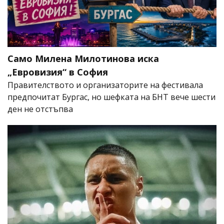
Само Милена Милотинова иска
„Евровизия“ в София
Правителството и организаторите на фестивала
предпочитат Бургас, но шефката на БНТ вече шести
ден не отстъпва