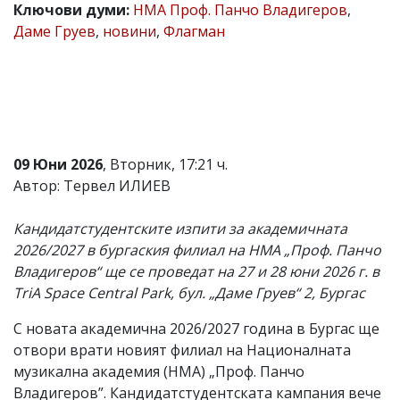
Ключови думи:
НМА Проф. Панчо Владигеров
,
Коментарите
Даме Груев
,
новини
,
Флагман
под
статиите
се
въвеждат
от
читателите
и
редакцията
09 Юни 2026
, Вторник, 17:21 ч.
не
носи
Автор: Тервел ИЛИЕВ
отговорност
за
Кандидатстудентските изпити за академичната
тях!
Ако
2026/2027 в бургаския филиал на НМА „Проф. Панчо
откриете
Владигеров“ ще се проведат на 27 и 28 юни 2026 г. в
обиден
TriA Space Central Park, бул. „Даме Груев“ 2, Бургас
за
вас
коментар,
С новата академична 2026/2027 година в Бургас ще
моля
отвори врати новият филиал на Националната
сигнализирайте
музикална академия (НМА) „Проф. Панчо
ни!
Владигеров”. Кандидатстудентската кампания вече