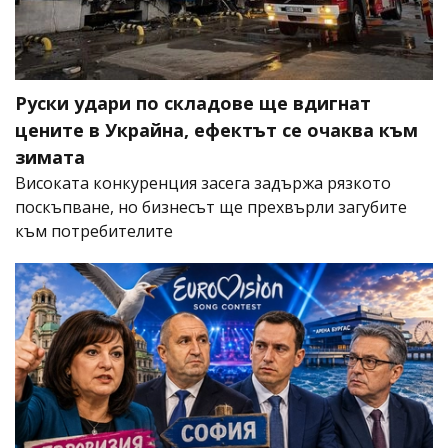
Руски удари по складове ще вдигнат
цените в Украйна, ефектът се очаква към
зимата
Високата конкуренция засега задържа рязкото
поскъпване, но бизнесът ще прехвърли загубите
към потребителите