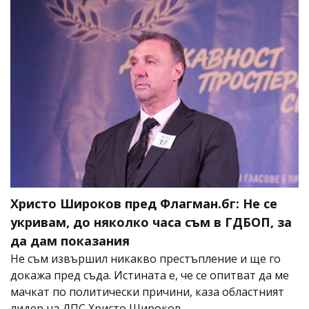
Христо Широков пред Флагман.бг: Не се
укривам, до няколко часа съм в ГДБОП, за
да дам показания
Не съм извършил никакво престъпление и ще го
докажа пред съда. Истината е, че се опитват да ме
мачкат по политически причини, каза областният
лидер на ДПС Христо Широков