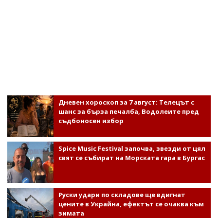
Дневен хороскоп за 7 август: Телецът с
шанс за бърза печалба, Водолеите пред
съдбоносен избор
Spice Music Festival започва, звезди от цял
свят се събират на Морската гара в Бургас
Руски удари по складове ще вдигнат
цените в Украйна, ефектът се очаква към
зимата