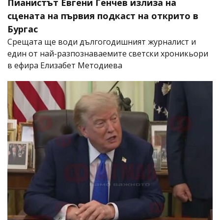
Пианистът Евгени Генчев излиза на
сцената на първия подкаст на открито в
Бургас
Срещата ще води дългогодишният журналист и
един от най-разпознаваемите светски хроникьори
в ефира Елизабет Методиева