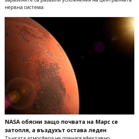
нервна система
NASA обясни защо почвата на Марс се
затопля, а въздухът остава леден
Тънката атмосфера не пренася ефективно