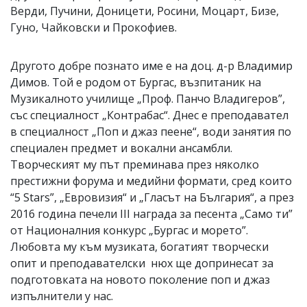
Верди, Пучини, Доницети, Росини, Моцарт, Бизе,
Гуно, Чайковски и Прокофиев.
Другото добре познато име е на
доц. д-р Владимир
Димов.
Той е
родом от Бургас, възпитаник на
Музикалното училище „Проф. Панчо Владигеров”,
със специалност „Контрабас“. Днес е преподавател
в специалност „Поп и джаз пеене“, води занятия по
специален предмет и вокални ансамбли.
Творческият му път преминава през няколко
престижни форума и медийни формати, сред които
“5 Stars”, „Евровизия“ и „Гласът на България“, а през
2016 година печели III награда за песента „Само ти”
от Националния конкурс „Бургас и морето”.
Любовта му към музиката, богатият творчески
опит и преподавателски нюх ще допринесат за
подготовката на новото поколение поп и джаз
изпълнители у нас.