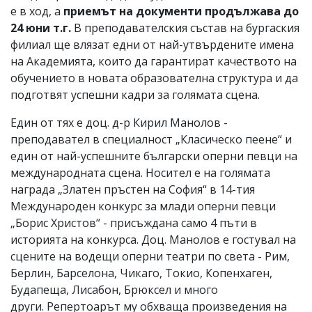
е в ход, а
приемът на документи продължава до
24 юни т.г.
В преподавателския състав на бургаския
филиал ще влязат едни от най-утвърдените имена
на Академията, които да гарантират качеството на
обучението в новата образователна структура и да
подготвят успешни кадри за голямата сцена.
Един от тях е
доц. д-р Кирил Манолов -
преподавател в специалност „Класическо пеене“ и
един от най-успешните български оперни певци на
международната сцена. Носител е на голямата
награда „Златен пръстен на София“ в 14-тия
Международен конкурс за млади оперни певци
„Борис Христов“ - присъждана само 4 пъти в
историята на конкурса. Доц. Манолов е гостувал на
сцените на водещи оперни театри по света - Рим,
Берлин, Барселона, Чикаго, Токио, Копенхаген,
Будапеща, Лисабон, Брюксел и много
други. Репертоарът му обхваща произведения на