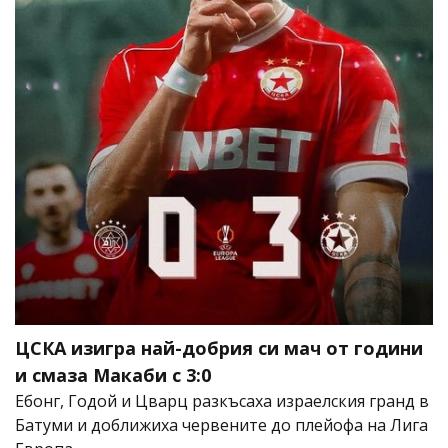
ЦСКА изигра най-добрия си мач от години
и смаза Макаби с 3:0
Ебонг, Годой и Цварц разкъсаха израелския гранд в
Батуми и доближиха червените до плейофа на Лига