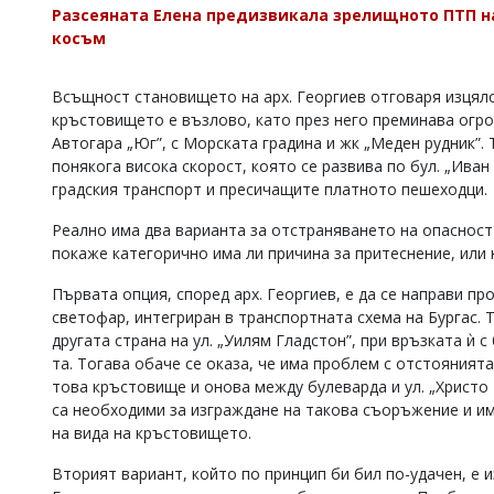
Разсеяната Елена предизвикала зрелищното ПТП на 
Коментарите
косъм
под
статиите
се
Всъщност становището на арх. Георгиев отговаря изцяло
въвеждат
кръстовището е възлово, като през него преминава огро
от
Автогара „Юг”, с Морската градина и жк „Меден рудник”.
читателите
и
понякога висока скорост, която се развива по бул. „Ива
редакцията
градския транспорт и пресичащите платното пешеходци.
не
носи
Реално има два варианта за отстраняването на опасност
отговорност
покаже категорично има ли причина за притеснение, или 
за
тях!
Първата опция, според арх. Георгиев, е да се направи п
Ако
светофар, интегриран в транспортната схема на Бургас.
откриете
другата страна на ул. „Уилям Гладстон”, при връзката ѝ 
обиден
за
та. Тогава обаче се оказа, че има проблем с отстояния
вас
това кръстовище и онова между булеварда и ул. „Христо
коментар,
са необходими за изграждане на такова съоръжение и и
моля
на вида на кръстовището.
сигнализирайте
ни!
Вторият вариант, който по принцип би бил по-удачен, е 