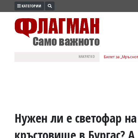
КАТЕГОРИИ
ПРОМО
ЗОНА
ИЗБОРИ
2026
ПРАКТИЧНО
НАКРАТКО
Билет за „Мръснот
КУЛТУРА
ЗДРАВЕ
ПОЛИТИКА
ОБЩИНИ
ОБЩЕСТВО
ЛАЙФСТАЙЛ
Нужен ли е светофар на
ВОЙНАТА
кръстовище в Бургас? А
В