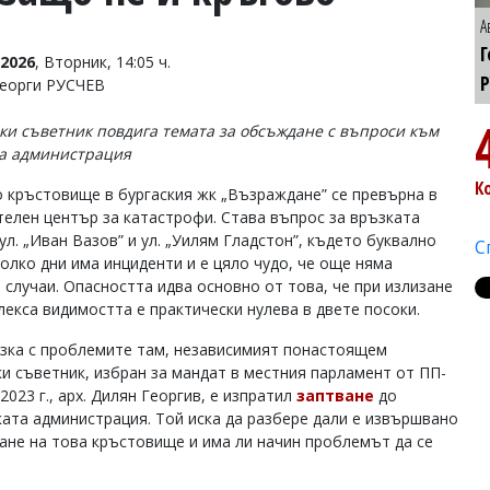
А
Г
2026
, Вторник, 14:05 ч.
Р
Георги РУСЧЕВ
и съветник повдига темата за обсъждане с въпроси към
а администрация
К
 кръстовище в бургаския жк „Възраждане” се превърна в
телен център за катастрофи. Става въпрос за връзката
ул. „Иван Вазов” и ул. „Уилям Гладстон”, където буквално
С
колко дни има инциденти и е цяло чудо, че още няма
 случаи. Опасността идва основно от това, че при излизане
лекса видимостта е практически нулева в двете посоки.
зка с проблемите там, независимият понастоящем
и съветник, избран за мандат в местния парламент от ПП-
2023 г., арх. Дилян Георгив, е изпратил
заптване
до
ата администрация. Той иска да разбере дали е извършвано
ане на това кръстовище и има ли начин проблемът да се