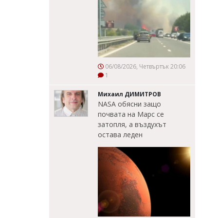
06/08/2026, Четвъртък 20:06
1
Михаил ДИМИТРОВ
NASA обясни защо
почвата на Марс се
затопля, а въздухът
остава леден