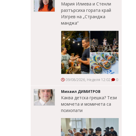
Мария Илиева и Стенли
разтърсиха гората край
Изгрев на „Странджа
манджа“
09/08/2026, Неделя 12:02
0
Михаил ДИМИТРОВ
Каква детска грешка? Тези
момчета и момичета са
психопати