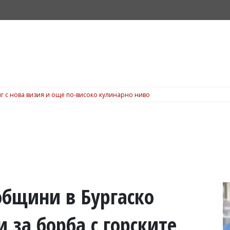
г с нова визия и още по-високо кулинарно ниво
общини в Бургаско
 за борба с горските