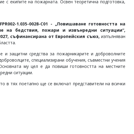
ие с екипите на пожарната. Освен теоретична подготовка,
FPR002-1.035-0028-C01 - „Повишаване готовността на
не на бедствия, пожари и извънредни ситуации“,
027, съфинансирана от Европейския съюз,
изпълняван
бластта.
е и защитни средства за пожарникарите и доброволните
доброволците, специализирани обучения, съвместни учения
 Основната му цел е да повиши готовността на местните
редни ситуации.
то в тях поетапно ще се включат представители на всички