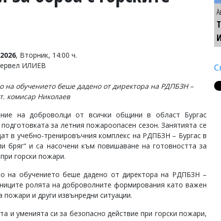
А
Т
2026
, Вторник, 14:00 ч.
Тервел ИЛИЕВ
С
о на обучението беше дадено от директора на РДПБЗН –
ст. комисар Николаев
ение на доброволци от всички общини в област Бургас
 подготовката за летния пожароопасен сезон. Занятията се
ат в учебно-тренировъчния комплекс на РДПБЗН – Бургас в
ли бряг“ и са насочени към повишаване на готовността за
 при горски пожари.
о на обучението беше дадено от директора на РДПБЗН –
стниците ролята на доброволните формирования като важен
 пожари и други извънредни ситуации.
та и уменията си за безопасно действие при горски пожари,