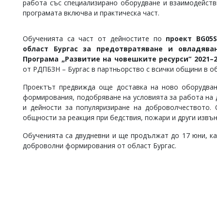
работа със специализирано оборудване и взаимодейств
Коментарите
програмата включва и практическа част.
под
статиите
се
Обученията са част от дейностите по
проект BG05S
въвеждат
област Бургас за предотвратяване и овладява
от
Програма „Развитие на човешките ресурси“ 2021–2
читателите
от РДПБЗН – Бургас в партньорство с всички общини в о
и
редакцията
Проектът предвижда още доставка на ново оборудван
не
формирования, подобряване на условията за работа на 
носи
отговорност
и дейности за популяризиране на доброволчеството.
за
общности за реакция при бедствия, пожари и други извън
тях!
Ако
Обученията са двудневни и ще продължат до 17 юни, ка
откриете
доброволни формирования от област Бургас.
обиден
за
вас
коментар,
моля
сигнализирайте
ни!