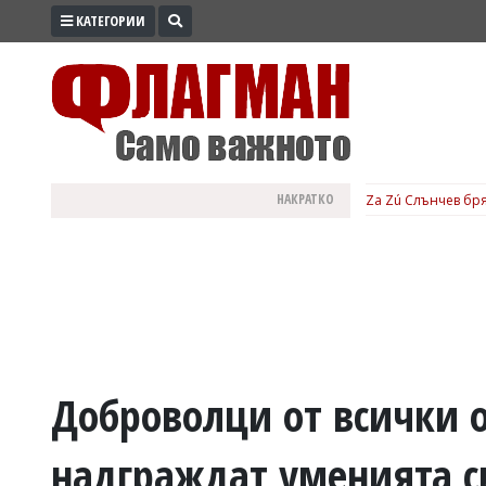
КАТЕГОРИИ
ПРОМО
ЗОНА
ИЗБОРИ
2026
ПРАКТИЧНО
НАКРАТКО
Za Zú Слънчев бря
КУЛТУРА
ЗДРАВЕ
ПОЛИТИКА
ОБЩИНИ
ОБЩЕСТВО
ЛАЙФСТАЙЛ
Доброволци от всички 
ВОЙНАТА
надграждат уменията си
В