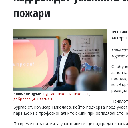
УКРАЙНА
пожари
СПОРТ
РАЗСЛЕДВАНЕ
БИЗНЕС
09 Юни 
ЮГ
Автор: 
Началот
Управители:
Бургас 
Веселин
Василев,
С обуч
email:
започна
v.vasilev@flagman.bg
Катя
провежд
Касабова,
м. „Вър
еmail:
k.kassabova@flagman.bg
реакция
Ключови думи:
Бургас
,
Николай Николаев
,
Главен
доброволци
,
Флагман
Началот
редактор:
Бургас ст. комисар Николаев, който подчерта пред уча
Иван
партньор на професионалните екипи при овладяването на
Колев,
email:
По време на занятията участниците ще надградят знания
office@flagman.bg