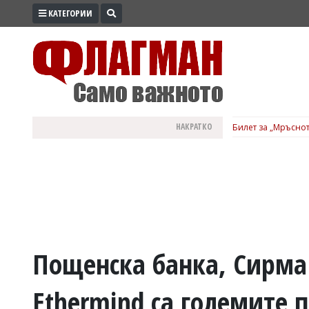
КАТЕГОРИИ
ПРОМО
ЗОНА
ИЗБОРИ
2026
ПРАКТИЧНО
НАКРАТКО
Билет за „Мръснот
КУЛТУРА
ЗДРАВЕ
ПОЛИТИКА
ОБЩИНИ
ОБЩЕСТВО
ЛАЙФСТАЙЛ
Пощенска банка, Сирма
ВОЙНАТА
Ethermind са големите п
В