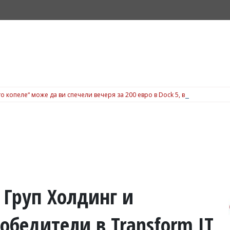
о копеле“ може да ви спечели вечеря за 200 евро в Dock 5, вижте подробн
 Груп Холдинг и
обедители в Transform IT