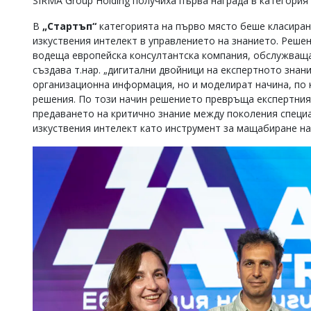
SIRMA Group Holding получиха първа награда в категория
В
„Стартъп“
категорията на първо място беше класиран
изкуствения интелект в управлението на знанието. Реше
водеща европейска консултантска компания, обслужваща
създава т.нар. „дигитални двойници на експертното знани
организационна информация, но и моделират начина, по 
решения. По този начин решението превръща експертния
предаването на критично знание между поколения специ
изкуствения интелект като инструмент за мащабиране на