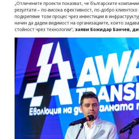
„Отличените проекти показват, че българските компани
Коментарите
резултати – по-висока ефективност, по-добро клиентско
под
подкрепяме този процес чрез инвестиции в инфраструктур
статиите
начин да дадем видимост на организациите, които задав
се
въвеждат
стойност чрез технологии“,
заяви Божидар Банчев, дир
от
читателите
и
редакцията
не
носи
отговорност
за
тях!
Ако
откриете
обиден
за
вас
коментар,
моля
сигнализирайте
ни!