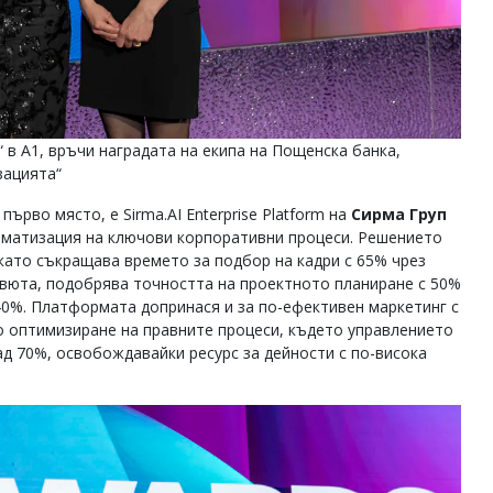
 в А1, връчи наградата на екипа на Пощенска банка,
зацията“
първо място, е Sirma.AI Enterprise Platform на
Сирма Груп
томатизация на ключови корпоративни процеси. Решението
като съкращава времето за подбор на кадри с 65% чрез
рвюта, подобрява точността на проектното планиране с 50%
40%. Платформата допринася и за по-ефективен маркетинг с
но оптимизиране на правните процеси, където управлението
ад 70%, освобождавайки ресурс за дейности с по-висока