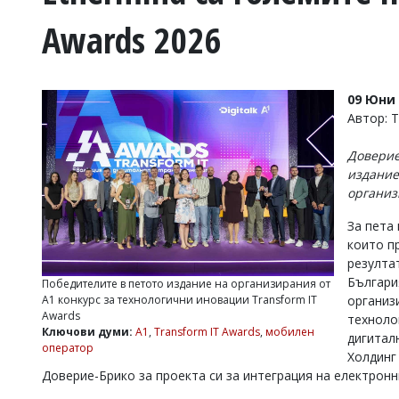
УКРАЙНА
Awards 2026
СПОРТ
РАЗСЛЕДВАНЕ
БИЗНЕС
09 Юни 
ЮГ
Автор: 
Доверие
Управители:
издание
Веселин
организ
Василев,
email:
За пета
v.vasilev@flagman.bg
Катя
които п
Касабова,
резулта
еmail:
k.kassabova@flagman.bg
Българи
Победителите в петото издание на организирания от
А1 конкурс за технологични иновации Transform IT
организи
Главен
Awards
техноло
редактор:
Ключови думи:
А1
,
Transform IT Awards
,
мобилен
дигитал
Иван
оператор
Колев,
Холдинг
email:
Доверие-Брико за проекта си за интеграция на електронн
office@flagman.bg