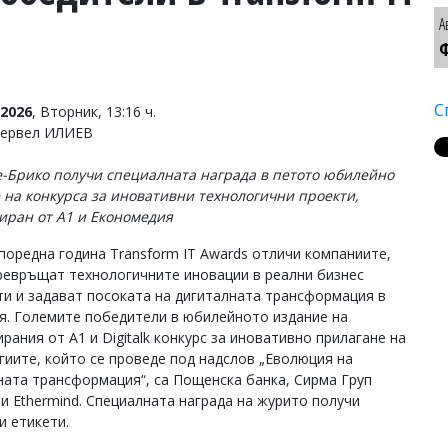
А
Ф
С
2026
, Вторник, 13:16 ч.
Тервел ИЛИЕВ
-Брико получи специалната награда в петото юбилейно
 на конкурса за иновативни технологични проекти,
иран от А1 и Економедия
 поредна година Transform IT Awards отличи компаниите,
ревръщат технологичните иновации в реални бизнес
ти и задават посоката на дигиталната трансформация в
я. Големите победители в юбилейното издание на
рания от А1 и Digitalk конкурс за иновативно прилагане на
гиите, който се проведе под надслов „Еволюция на
ната трансформация“, са Пощенска банка, Сирма Груп
 и Ethermind. Специалната награда на журито получи
и етикети.