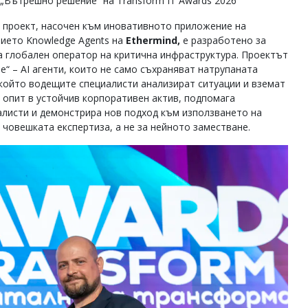
 „Вътрешно решение“ на Transform IT Awards 2026
 проект, насочен към иновативното приложение на
нието Knowledge Agents на
Ethermind,
е разработено за
 глобален оператор на критична инфраструктура. Проектът
е“ – AI агенти, които не само съхраняват натрупаната
който водещите специалисти анализират ситуации и вземат
 опит в устойчив корпоративен актив, подпомага
алисти и демонстрира нов подход към използването на
 човешката експертиза, а не за нейното заместване.