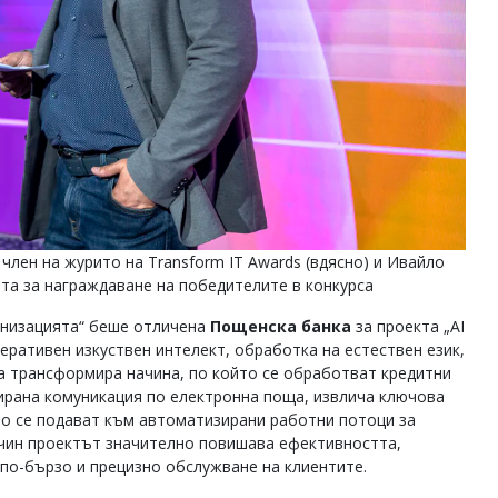
член на журито на Transform IT Awards (вдясно) и Ивайло
ята за награждаване на победителите в конкурса
анизацията“ беше отличена
Пощенска банка
за проекта „AI
неративен изкуствен интелект, обработка на естествен език,
а трансформира начина, по който се обработват кредитни
ирана комуникация по електронна поща, извлича ключова
то се подават към автоматизирани работни потоци за
ачин проектът значително повишава ефективността,
по-бързо и прецизно обслужване на клиентите.