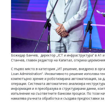
Божидар Банчев, директор „ICT и инфраструктура“ в А1 и 
Станчев, главен редактор на Капитал, откриха церемони
С първо място в категория „ИТ решение, внедрено в орг
Loan Administration“. Иновативното решение използва ге
компютърно зрение и роботизирана автоматизация, за д
операции. Системата автоматично анализира неструктур
информация и я преобразува в структурирани данни, кои
изпълнение на съответните банкови процеси. По този н
намалява ръчната обработка и създава предпоставки за 