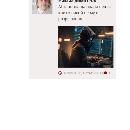
Михаил ДИМИТРОВ
AI започна да прави неща,
които никой не му е
разрешавал
07/08/2026, Петък 20:00
3