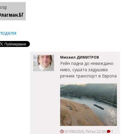
втор
лагман.БГ
подели
Михаил ДИМИТРОВ
Рейн падна до невиждано
ниво, сушата задушава
речния транспорт в Европа
07/08/2026, Петък 22:00
1