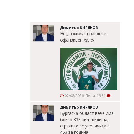
Димитър КИРЯКОВ
Нефтохимик привлече
офанзивен халф
07/08/2026, Петък 19:31
1
Димитър КИРЯКОВ
Бургаска област вече има
близо 338 хил. жилища,
сградите се увеличиха с
453 за година