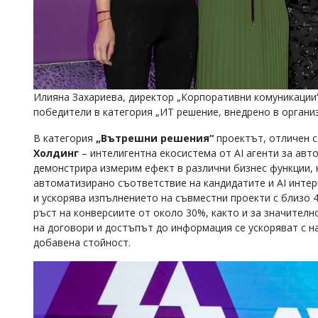
Илияна Захариева, директор „Корпоративни комуникации“
победители в категория „ИТ решение, внедрено в органи
В категория
„Вътрешни решения“
проектът, отличен с 
Холдинг
– интелигентна екосистема от AI агенти за ав
демонстрира измерим ефект в различни бизнес функции, 
автоматизирано съответствие на кандидатите и AI инте
и ускорява изпълнението на съвместни проекти с близо 
ръст на конверсиите от около 30%, както и за значител
на договори и достъпът до информация се ускоряват с н
добавена стойност.