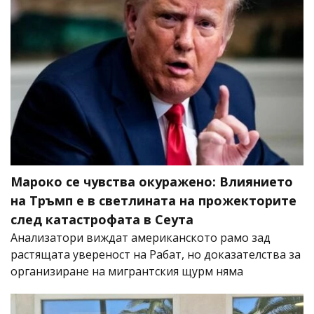
Мароко се чувства окуражено: Влиянието
на Тръмп е в светлината на прожекторите
след катастрофата в Сеута
Анализатори виждат американското рамо зад
растящата увереност на Рабат, но доказателства за
организиране на мигрантския щурм няма