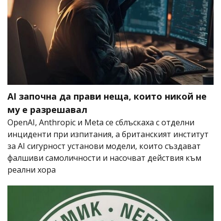
AI започна да прави неща, които никой не
му е разрешавал
OpenAI, Anthropic и Meta се сблъскаха с отделни
инциденти при изпитания, а британският институт
за AI сигурност установи модели, които създават
фалшиви самоличности и насочват действия към
реални хора