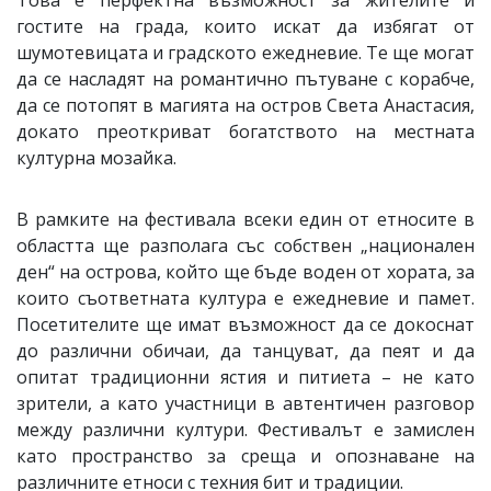
Това е перфектна възможност за жителите и
гостите на града, които искат да избягат от
шумотевицата и градското ежедневие. Те ще могат
да се насладят на романтично пътуване с корабче,
да се потопят в магията на остров Света Анастасия,
докато преоткриват богатството на местната
културна мозайка.
В рамките на фестивала всеки един от етносите в
областта ще разполага със собствен „национален
ден“ на острова, който ще бъде воден от хората, за
които съответната култура е ежедневие и памет.
Посетителите ще имат възможност да се докоснат
до различни обичаи, да танцуват, да пеят и да
опитат традиционни ястия и питиета – не като
зрители, а като участници в автентичен разговор
между различни култури. Фестивалът е замислен
като пространство за среща и опознаване на
различните етноси с техния бит и традиции.