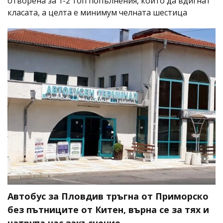
отворена за 1-2 топ попълнения, които да вдигнат
класата, а целта е минимум челната шестица
Автобус за Пловдив тръгна от Приморско
без пътниците от Китен, върна се за тях и
натрупа час закъснение