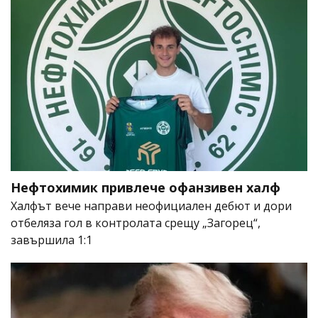
Нефтохимик привлече офанзивен халф
Халфът вече направи неофициален дебют и дори
отбеляза гол в контролата срещу „Загорец“,
завършила 1:1