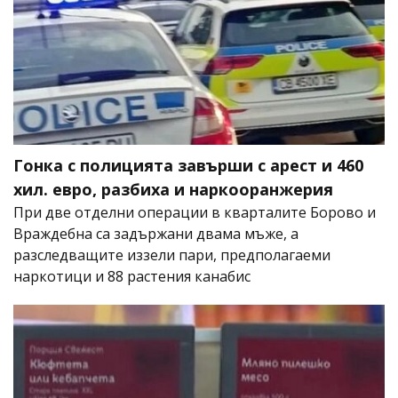
Гонка с полицията завърши с арест и 460
хил. евро, разбиха и наркооранжерия
При две отделни операции в кварталите Борово и
Враждебна са задържани двама мъже, а
разследващите иззели пари, предполагаеми
наркотици и 88 растения канабис