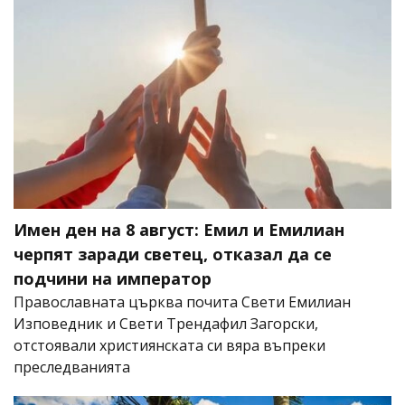
Имен ден на 8 август: Емил и Емилиан
черпят заради светец, отказал да се
подчини на император
Православната църква почита Свети Емилиан
Изповедник и Свети Трендафил Загорски,
отстоявали християнската си вяра въпреки
преследванията