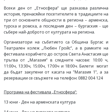
Всеки ден от „Етносфера“ ще разказва различна
история, пренасяйки посетителите в традициите на
три от основните общности в региона – арменска,
турска и ромска, а последния ден – бургаския - ще
събере най-доброто от културата на региона.
Организатори на събитието са Община Бургас и
Театрален колеж „Любен Гройс“, а в рамките на
фестивала корабчето до остров Света Анастасия ще
тръгва от „Магазия“ в следните часове: 10:00 ч,
11:00ч, 13:30ч, 15:00ч, 17:00ч и 18:00ч. Билети могат
да бъдат закупени от касата на "Магазия 1", а за
резервации се свържете на телефон: 0882 004 124
Програма на фестивала „Етносфера“:
13 юни - Ден на арменската култура