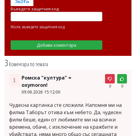
Въведете защитния код:
Моля, въведете защитния код
3
Коментара по темата
Ромска "култура" =
3.
oxymoron!
0
0
09.06.2026 15:12:00
Чудесна картинка сте сложили. Напомня ми на
филма Таборът отива към небето. Да, чудесен
филм беше, един от любимите ми на всички
времена, обаче, с изключение на кражбите и
убийствата, няма много общо със сегашната