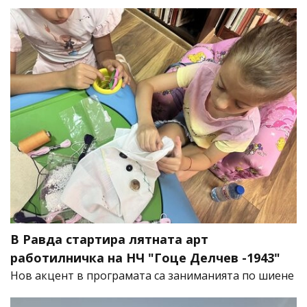
В Равда стартира лятната арт
работилничка на НЧ "Гоце Делчев -1943"
Нов акцент в програмата са заниманията по шиене