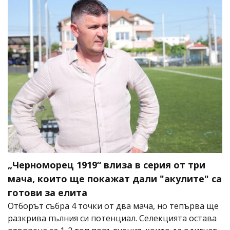
„Черноморец 1919“ влиза в серия от три
мача, които ще покажат дали "акулите" са
готови за елита
Отборът събра 4 точки от два мача, но тепърва ще
разкрива пълния си потенциал. Селекцията остава