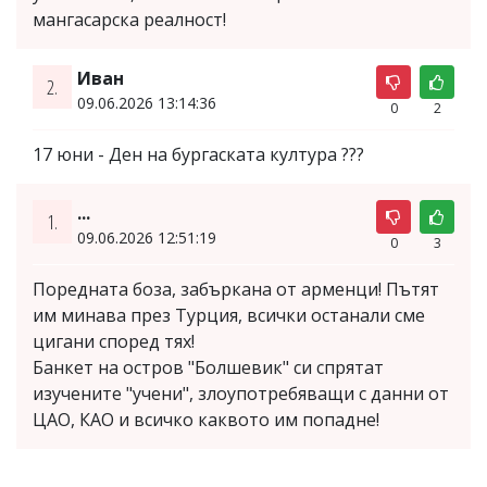
мангасарска реалност!
Иван
2.
09.06.2026 13:14:36
0
2
17 юни - Ден на бургаската култура ???
...
1.
09.06.2026 12:51:19
0
3
Поредната боза, забъркана от арменци! Пътят
им минава през Турция, всички останали сме
цигани според тях!
Банкет на остров "Болшевик" си спрятат
изучените "учени", злоупотребяващи с данни от
ЦАО, КАО и всичко каквото им попадне!