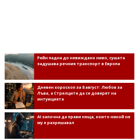
Рейн падна до невиждано ниво, сушата
задушава речния транспорт в Европа
Дневен хороскоп за 8 август: Любов за
Лъва, а Стрелците да се доверят на
интуицията
AI започна да прави неща, които никой не
му е разрешавал