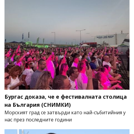
Бургас доказа, че е фестивалната столица
на България (СНИМКИ)
Морският град се затвърди като най-събитийния у
нас през последните години