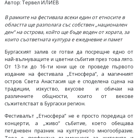
Автор: Тервел ИЛИЕВ
В рамките на фестивала всеки един от етносите в
областта ще разполага със собствен „национален
ден“ на острова, който ще бъде воден от хората, за
които съответната култура е ежедневие и памет
Бургаският залив се готви да посрещне едно от
най-вълнуващите и цветни събития през това лято.
От 13-ти до 16-ти юни ще се проведе първото
издание на фестивала „Етносфера“, а магичният
остров Света Анастасия ще е споделена сцена на
традиции, изкуство, вкусове и обичаи на
различните общности, които от векове
съжителстват в Бургаски регион.
Фестивалът „Етносфера“ не е просто поредица от
концерти, а „живо“ събитие, което обещава
петдневен празник на културното многообразие.