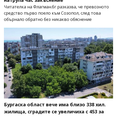
Читателка на Флагман.бг разказва, че превозното
средство първо поело към Созопол, след това
обърнало обратно без никакво обяснение
Бургаска област вече има близо 338 хил.
жилища, сградите се увеличиха с 453 за