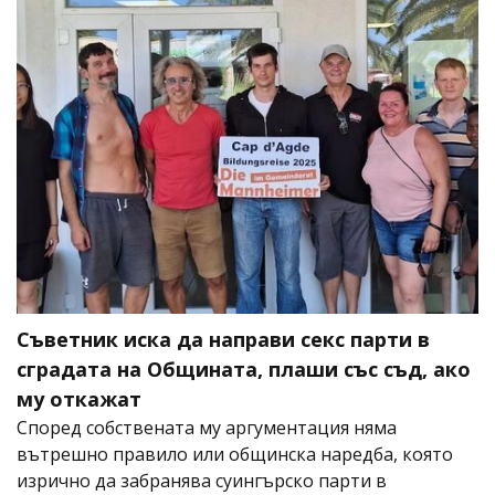
Съветник иска да направи секс парти в
сградата на Общината, плаши със съд, ако
му откажат
Според собствената му аргументация няма
вътрешно правило или общинска наредба, която
изрично да забранява суингърско парти в