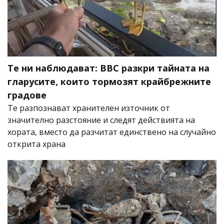
Те ни наблюдават: BBC разкри тайната на
гларусите, които тормозят крайбрежните
градове
Те разпознават хранителен източник от
значително разстояние и следят действията на
хората, вместо да разчитат единствено на случайно
открита храна