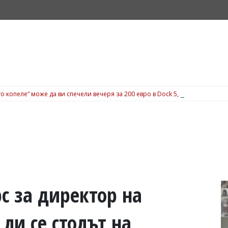
о копеле“ може да ви спечели вечеря за 200 евро в Dock 5, вижте подробн
с за директор на
 ли се столът на