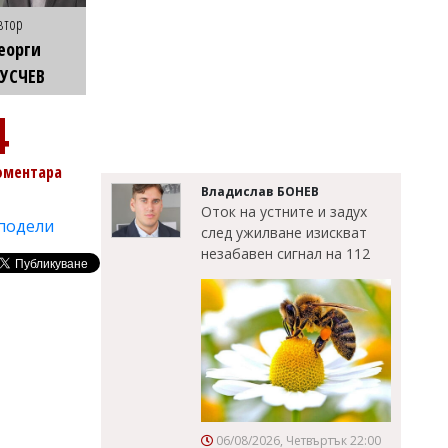
втор
еорги
УСЧЕВ
4
оментара
Владислав БОНЕВ
Оток на устните и задух
подели
след ужилване изискват
незабавен сигнал на 112
06/08/2026, Четвъртък 22:00