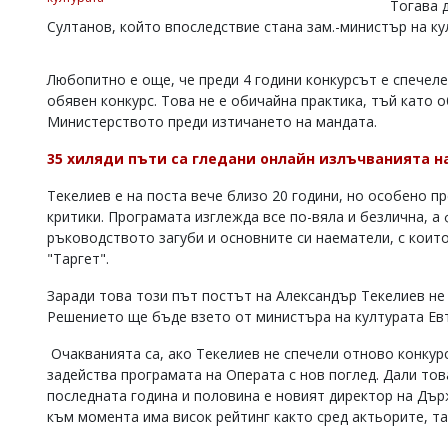
Тогава 
Коментарите
Султанов, който впоследствие стана зам.-министър на ку
под
статиите
се
Любопитно е още, че преди 4 години конкурсът е спечеле
въвеждат
обявен конкурс. Това не е обичайна практика, тъй като 
от
Министерството преди изтичането на мандата.
читателите
и
35 хиляди пъти са гледани онлайн излъчванията на
редакцията
не
Текелиев е на поста вече близо 20 години, но особено п
носи
критики. Програмата изглежда все по-вяла и безлична, а
отговорност
ръководството загуби и основните си наематели, с коит
за
тях!
"Таргет".
Ако
откриете
Заради това този път постът на Александър Текелиев не 
обиден
Решението ще бъде взето от министъра на културата Е
за
вас
Очакванията са, ако Текелиев не спечели отново конкурс
коментар,
задейства програмата на Операта с нов поглед. Дали тов
моля
последната година и половина е новият директор на Дър
сигнализирайте
към момента има висок рейтинг както сред актьорите, та
ни!