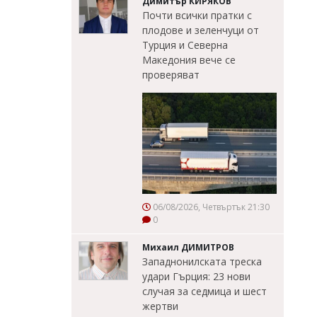
Димитър КИРЯКОВ
Почти всички пратки с
плодове и зеленчуци от
Турция и Северна
Македония вече се
проверяват
06/08/2026, Четвъртък 21:30
0
Михаил ДИМИТРОВ
Западнонилската треска
удари Гърция: 23 нови
случая за седмица и шест
жертви