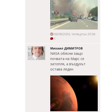
06/08/2026, Четвъртък 20:06
1
Михаил ДИМИТРОВ
NASA обясни защо
почвата на Марс се
затопля, а въздухът
остава леден