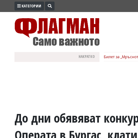
КАТЕГОРИИ
ПРОМО
ЗОНА
ИЗБОРИ
2026
ПРАКТИЧНО
НАКРАТКО
Билет за „Мръснот
КУЛТУРА
ЗДРАВЕ
ПОЛИТИКА
ОБЩИНИ
ОБЩЕСТВО
ЛАЙФСТАЙЛ
До дни обявяват конкур
ВОЙНАТА
Операта в Бургас, клати
В