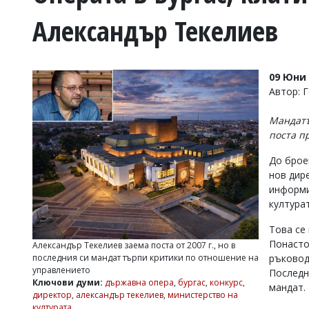
УКРАЙНА
Александър Текелиев
СПОРТ
РАЗСЛЕДВАНЕ
БИЗНЕС
09 Юни 
ЮГ
Автор: 
Мандатъ
Управители:
поста пр
Веселин
Василев,
До брое
email:
нов дир
v.vasilev@flagman.bg
Катя
информи
Касабова,
културат
еmail:
k.kassabova@flagman.bg
Това се
Главен
Понасто
Александър Текелиев заема поста от 2007 г., но в
редактор:
последния си мандат търпи критики по отношение на
ръковод
Иван
управлението
Последн
Колев,
Ключови думи:
държавна опера
,
бургас
,
конкурс
,
email:
мандат.
директор
,
александър текелиев
,
министерство на
office@flagman.bg
културата