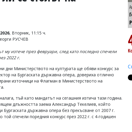
А
Г
Р
2026
, Вторник, 11:15 ч.
Георги РУСЧЕВ
К
т му изтече през февруари, след като последно спечели
ез 2022 г.
С
ни дни Министерството на културата ще обяви конкурс за
ектор на Бургаската държавна опера, довериха отлично
рани източници на Флагман в Министерството на
а.
 налага, тъй като мандатът на сегашния изтича тази година.
ящем длъжността заема Александър Текелиев, който
и Бургаската държавна опера без прекъсване от 2007 г.
о той спечели поредния конкурс през 2022 г. с 4-годишен