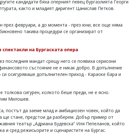
другите кандидати бяха оперният певец бургазлията Георги
лтурата, както и младият диригент Цанислав Петков.
н през февруари, а до момента - през юни, все още няма
обикновено такива процедури се организират от
 спектакли на Бургаската опера
рез последния мандат срещу него се появиха сериозни
 финансовото състояние не е никак добро. В допълнение
о си осигуряваше допълнителен приход - Караоке бара и
е толкова сигурен, колкото беше преди, не е ясно.
втим Милошев.
а, постът да заеме млад и амбициозен човек, който да
а ще стане, предстои да разберем. Добър пример от
жавния театър „Адриана Будевска” Иля Пепеланов, който
ка и сред режисьорите и сценаристите на Бургас.