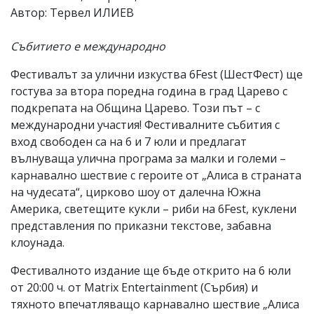
Автор: Тервел ИЛИЕВ
Коментарите
под
статиите
Събитието е международно
се
въвеждат
Фестивалът за улични изкуства 6Fest (ШестФест) ще
от
гостува за втора поредна година в град Царево с
читателите
и
подкрепата на Община Царево. Този път – с
редакцията
международни участия! Фестивалните събития с
не
вход свободен са на 6 и 7 юли и предлагат
носи
отговорност
вълнуваща улична програма за малки и големи –
за
карнавално шествие с героите от „Алиса в страната
тях!
на чудесата“, цирково шоу от далечна Южна
Ако
откриете
Америка, светещите кукли – риби на 6Fest, куклени
обиден
представления по приказни текстове, забавна
за
клоунада.
вас
коментар,
моля
Фестивалното издание ще бъде открито на 6 юли
сигнализирайте
от 20:00 ч. от Matrix Entertainment (Сърбия) и
ни!
тяхното впечатляващо карнавално шествие „Алиса