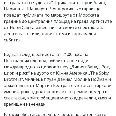
в страната на чудесата“. Приказните герои Алиса,
Царицата, Шапкарят, Чешърският котарак ще
поведат публиката по маршрута от Морската
градина до централния площад на града. Артистите
от Нови Сад са известни със своите спектакли за
деца и на кокили, живи статуи и карнавални
събития.
Веднага след шествието, от 21:00 часа на
Централния площад, публиката ще види
международното цирково шоу „Дивият Запад: Рок,
цирк и риск“ на дуото от Южна Америка „The Spicy
Brothers“. Чилиецът Хуан Даниел Молина Нойман и
аржентинецът Мартин Белтран съчетават циркови
умения, рокендрол енергия и екстремни номера в
спектакъл, който обещава много адреналин, смях и
зрелищни изненади.
Вторият фестивален ден, 7 юли, е посветен както