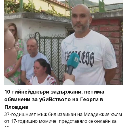
10 тийнейджъри задържани, петима
обвинени за убийството на Георги в
Пловдив
37-годишният мъж бил извикан на Младежкия хълм
от 17-годишно момиче, представяло се онлайн за