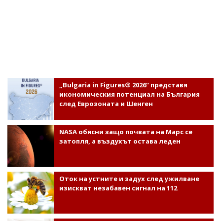
„Bulgaria in Figures® 2026“ представя
икономическия потенциал на България
след Еврозоната и Шенген
NASA обясни защо почвата на Марс се
затопля, а въздухът остава леден
Оток на устните и задух след ужилване
изискват незабавен сигнал на 112