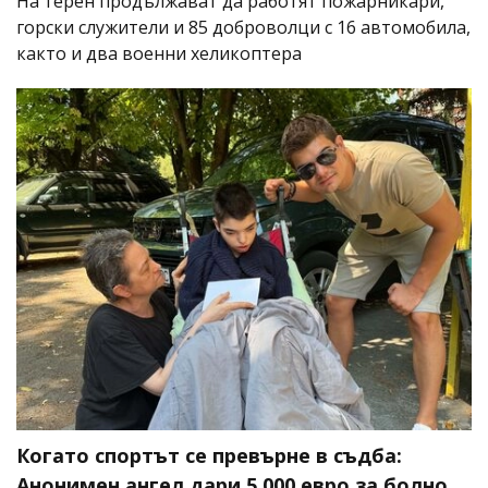
На терен продължават да работят пожарникари,
горски служители и 85 доброволци с 16 автомобила,
както и два военни хеликоптера
Когато спортът се превърне в съдба:
Анонимен ангел дари 5 000 евро за болно