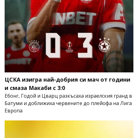
ЦСКА изигра най-добрия си мач от години
и смаза Макаби с 3:0
Ебонг, Годой и Цварц разкъсаха израелския гранд в
Батуми и доближиха червените до плейофа на Лига
Европа