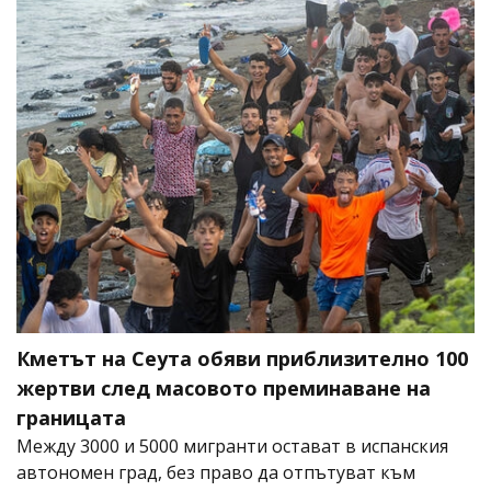
Кметът на Сеута обяви приблизително 100
жертви след масовото преминаване на
границата
Между 3000 и 5000 мигранти остават в испанския
автономен град, без право да отпътуват към