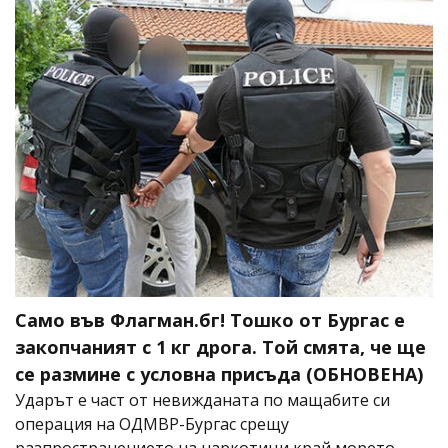
Само във Флагман.бг! Тошко от Бургас е
закопчаният с 1 кг дрога. Той смята, че ще
се размине с условна присъда (ОБНОВЕНА)
Ударът е част от невижданата по мащабите си
операция на ОДМВР-Бургас срещу