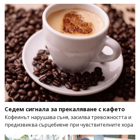
Седем сигнала за прекаляване с кафето
Кофеинът нарушава съня, засилва тревожността и
предизвиква сърцебиене при чувствителните хора