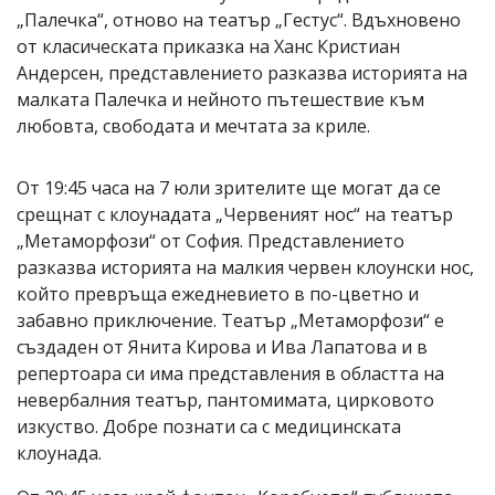
„Палечка“, отново на театър „Гестус“. Вдъхновено
от класическата приказка на Ханс Кристиан
Андерсен, представлението разказва историята на
малката Палечка и нейното пътешествие към
любовта, свободата и мечтата за криле.
От 19:45 часа на 7 юли зрителите ще могат да се
срещнат с клоунадата „Червеният нос“ на театър
„Метаморфози“ от София. Представлението
разказва историята на малкия червен клоунски нос,
който превръща ежедневието в по-цветно и
забавно приключение. Театър „Метаморфози“ е
създаден от Янита Кирова и Ива Лапатова и в
репертоара си има представления в областта на
невербалния театър, пантомимата, цирковото
изкуство. Добре познати са с медицинската
клоунада.