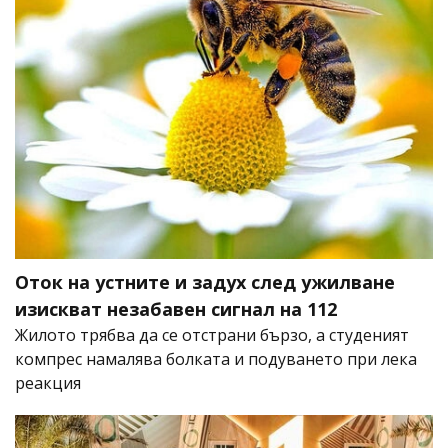
Оток на устните и задух след ужилване
изискват незабавен сигнал на 112
Жилото трябва да се отстрани бързо, а студеният
компрес намалява болката и подуването при лека
реакция