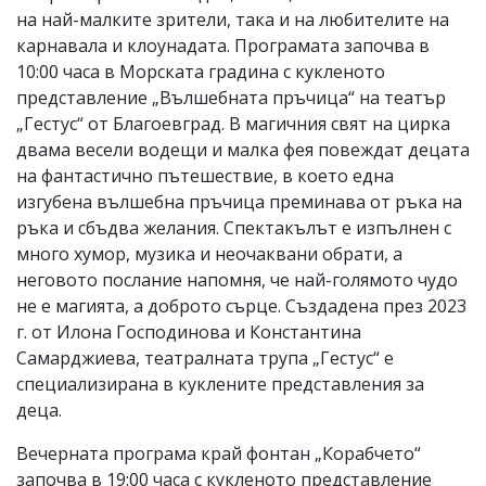
на най-малките зрители, така и на любителите на
карнавала и клоунадата. Програмата започва в
10:00 часа в Морската градина с кукленото
представление „Вълшебната пръчица“ на театър
„Гестус“ от Благоевград. В магичния свят на цирка
двама весели водещи и малка фея повеждат децата
на фантастично пътешествие, в което една
изгубена вълшебна пръчица преминава от ръка на
ръка и сбъдва желания. Спектакълът е изпълнен с
много хумор, музика и неочаквани обрати, а
неговото послание напомня, че най-голямото чудо
не е магията, а доброто сърце. Създадена през 2023
г. от Илона Господинова и Константина
Самарджиева, театралната трупа „Гестус“ е
специализирана в куклените представления за
деца.
Вечерната програма край фонтан „Корабчето“
започва в 19:00 часа с кукленото представление