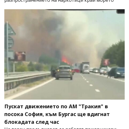
разпространението на наркотици край морето
Пускат движението по АМ "Тракия" в
посока София, към Бургас ще вдигнат
блокадата след час