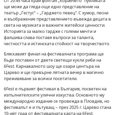
От 20:45 часа край фонтан „Корабчето“ публиката
ще може да гледа още едно представление на
театър „Гестус“ – „Гарджето певец“. С хумор, песни
и въображение представлението въвежда децата в
света на музиката и важните житейски ценности.
Историята за малко гардже с големи мечти и
фалшива слава поставя въпроси за таланта,
честността и истинската стойност на творчеството.
Бляскавият финал на фестивалната програма ще
бъде поставен от двете светещи кукли риби на
6Fest. Карнавалното шоу ще озари центъра на
Царево и ще превърне лятната вечер в магично
преживяване за всички посетители.
6Fest е първият фестивал в България, посветен на
изпълнителските улични изкуства. Основното му
международно издание се провежда в Пловдив, но
фестивалът е и пътуващ – през 2025 г. Царево стана
10-ият град от фестивалната карта на 6Fest.