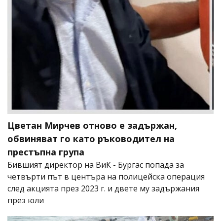
Цветан Мирчев отново е задържан,
обвиняват го като ръководител на
престъпна група
Бившият директор на ВиК - Бургас попада за
четвърти път в центъра на полицейска операция
след акцията през 2023 г. и двете му задържания
през юли