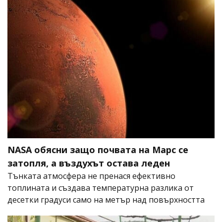
NASA обясни защо почвата на Марс се
затопля, а въздухът остава леден
Тънката атмосфера не пренася ефективно
топлината и създава температурна разлика от
десетки градуси само на метър над повърхността