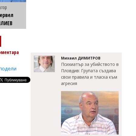
втор
ервел
ИЛИЕВ
1
оментара
Михаил ДИМИТРОВ
Психиатър за убийството в
подели
Пловдив: Групата създава
свои правила и тласка към
агресия