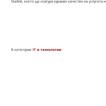
Starlink, което ще осигури еднакво качество на услугата
Коментарите
под
статиите
се
въвеждат
от
читателите
и
редакцията
не
носи
В категории:
IT и технологии
отговорност
за
тях!
Ако
откриете
обиден
за
вас
коментар,
моля
сигнализирайте
ни!