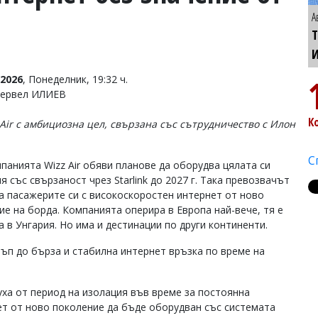
А
Т
2026
, Понеделник, 19:32 ч.
Тервел ИЛИЕВ
К
 Air с амбициозна цел, свързана със сътрудничество с Илон
С
панията Wizz Air обяви планове да оборудва цялата си
 със свързаност чрез Starlink до 2027 г. Така превозвачът
а пасажерите си с високоскоростен интернет от ново
ие на борда. Компанията оперира в Европа най-вече, тя е
а в Унгария. Но има и дестинации по други континенти.
ъп до бърза и стабилна интернет връзка по време на
ха от период на изолация във време за постоянна
ет от ново поколение да бъде оборудван със системата