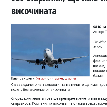
УКРАЙНА
височината
СПОРТ
РАЗСЛЕДВАНЕ
БИЗНЕС
08 Юни 
ЮГ
Автор: 
От Wizz
Управители:
Мъск
Веселин
Василев,
Авиоком
email:
флотилия
v.vasilev@flagman.bg
Катя
ще радв
Касабова,
поколен
еmail:
k.kassabova@flagman.bg
базиран
Ключови думи:
Унгария
,
интернет
,
самолет
Главен
С въвеждането на технологията пътниците ще имат дост
редактор:
полет, без значение от височината.
Иван
Колев,
Според компанията това ще превърне времето във възду
email:
свързаност. Компанията посочва, че очаква всеки самол
office@flagman.bg