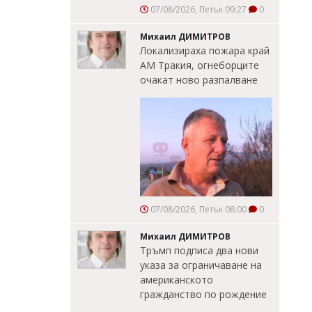
07/08/2026, Петък 09:27
0
Михаил ДИМИТРОВ
Локализираха пожара край
АМ Тракия, огнеборците
очакат ново разпалване
07/08/2026, Петък 08:00
0
Михаил ДИМИТРОВ
Тръмп подписа два нови
указа за ограничаване на
американското
гражданство по рождение