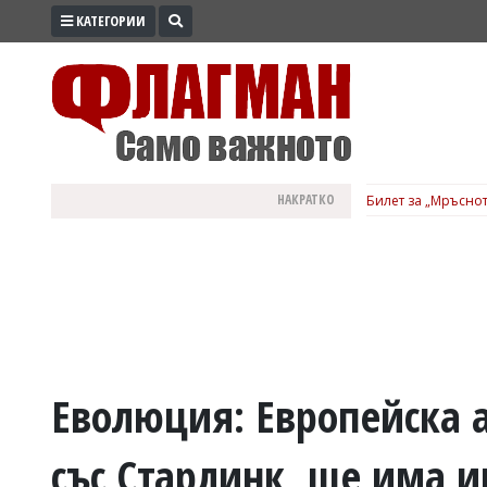
КАТЕГОРИИ
ПРОМО
ЗОНА
ИЗБОРИ
2026
ПРАКТИЧНО
НАКРАТКО
Билет за „Мръснот
КУЛТУРА
ЗДРАВЕ
ПОЛИТИКА
ОБЩИНИ
ОБЩЕСТВО
ЛАЙФСТАЙЛ
Еволюция: Европейска 
ВОЙНАТА
със Старлинк, ще има и
В