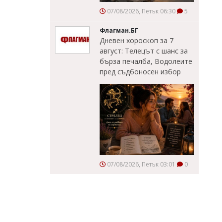
07/08/2026, Петък 06:30
5
Флагман.БГ
Дневен хороскоп за 7
август: Телецът с шанс за
бърза печалба, Водолеите
пред съдбоносен избор
07/08/2026, Петък 03:01
0