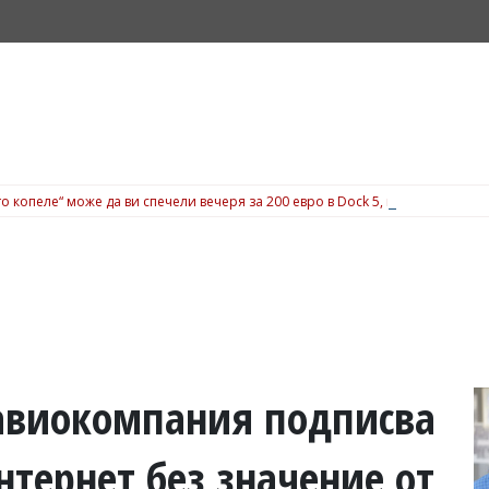
о копеле“ може да ви спечели вечеря за 200 евро в Dock 5, вижте подробн
авиокомпания подписва
нтернет без значение от