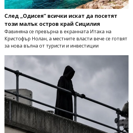
След „Одисея“ всички искат да посетят
този малък остров край Сицилия
Фавиняна се превърна в екранната Итака на
Кристофър Нолан, а местните власти вече се готвят
за нова вълна от туристи и инвестиции