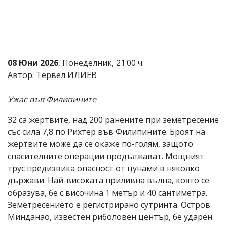
Коментарите
под
статиите
се
въвеждат
от
08 Юни 2026
, Понеделник, 21:00 ч.
читателите
Автор: Тервел ИЛИЕВ
и
редакцията
не
Ужас във Филипините
носи
отговорност
32 са жертвите, над 200 ранените при земетресение
за
тях!
със сила 7,8 по Рихтер във Филипините. Броят на
Ако
жертвите може да се окаже по-голям, защото
откриете
спасителните операции продължават. Мощният
обиден
за
трус предизвика опасност от цунами в няколко
вас
държави. Най-високата приливна вълна, която се
коментар,
образува, бе с височина 1 метър и 40 сантиметра.
моля
сигнализирайте
Земетресението е регистрирано сутринта. Остров
ни!
Минданао, известен риболовен център, бе ударен