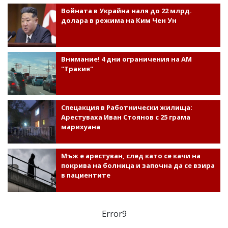
Войната в Украйна наля до 22 млрд.
долара в режима на Ким Чен Ун
Внимание! 4 дни ограничения на АМ
"Тракия"
Спецакция в Работнически жилища:
Арестуваха Иван Стоянов с 25 грама
марихуана
Мъж е арестуван, след като се качи на
покрива на болница и започна да се взира
в пациентите
Error9