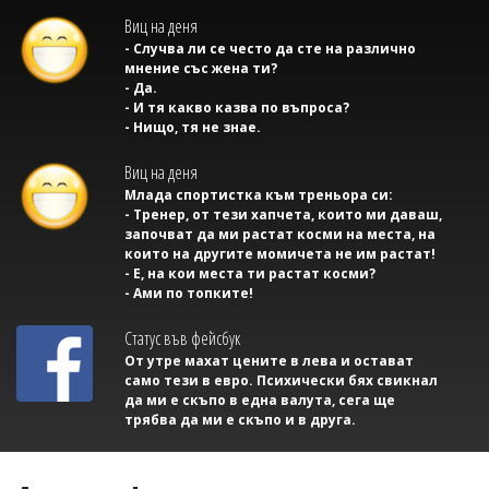
Виц на деня
- Случва ли се често да сте на различно
мнение със жена ти?
- Да.
- И тя какво казва по въпроса?
- Нищо, тя не знае.
Виц на деня
Млада спортистка към треньора си:
- Тренер, от тези хапчета, които ми даваш,
започват да ми растат косми на места, на
които на другите момичета не им растат!
- Е, на кои места ти растат косми?
- Ами по топките!
Статус във фейсбук
От утре махат цените в лева и остават
само тези в евро. Психически бях свикнал
да ми е скъпо в една валута, сега ще
трябва да ми е скъпо и в друга.