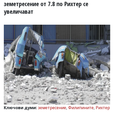
УКРАЙНА
земетресение от 7.8 по Рихтер се
СПОРТ
увеличават
РАЗСЛЕДВАНЕ
БИЗНЕС
ЮГ
Управители:
Веселин
Василев,
email:
v.vasilev@flagman.bg
Катя
Касабова,
еmail:
k.kassabova@flagman.bg
Главен
редактор:
Иван
Колев,
email:
Ключови думи:
земетресение
,
Филипините
,
Рихтер
office@flagman.bg