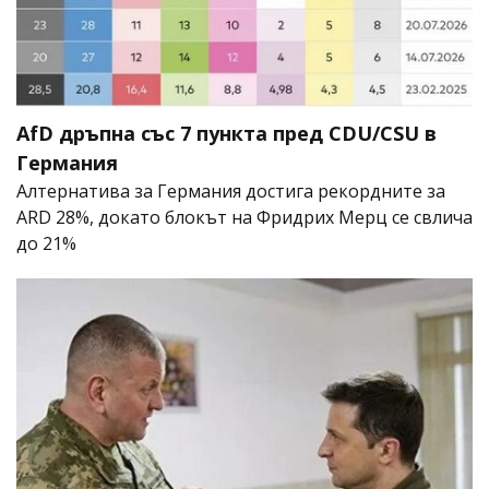
AfD дръпна със 7 пункта пред CDU/CSU в
Германия
Алтернатива за Германия достига рекордните за
ARD 28%, докато блокът на Фридрих Мерц се свлича
до 21%