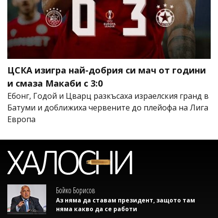
ЦСКА изигра най-добрия си мач от години
и смаза Макаби с 3:0
Ебонг, Годой и Цварц разкъсаха израелския гранд в
Батуми и доближиха червените до плейофа на Лига
Европа
Бойко Борисов
Аз няма да ставам президент, защото там
няма какво да се работи