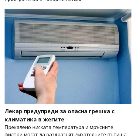
Лекар предупреди за опасна грешка с
климатика в жегите
Прекалено ниската температура и мръсните
филтри могат да раздразнят дихателните пътища,