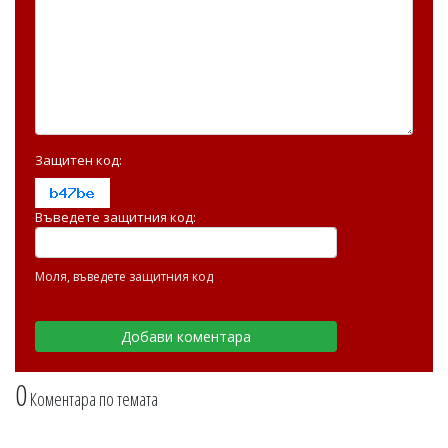
Защитен код:
Въведете защитния код:
Моля, въведете защитния код
0
Коментара по темата