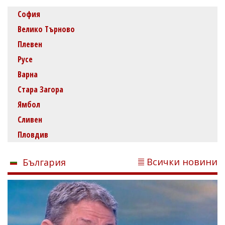
София
Велико Търново
Плевен
Русе
Варна
Стара Загора
Ямбол
Сливен
Пловдив
Всички новини
България