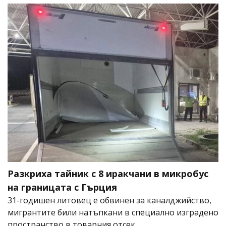
Разкриха тайник с 8 иракчани в микробус
на границата с Гърция
31-годишен литовец е обвинен за каналджийство,
мигрантите били натъпкани в специално изградено
пространство в товарния отсек