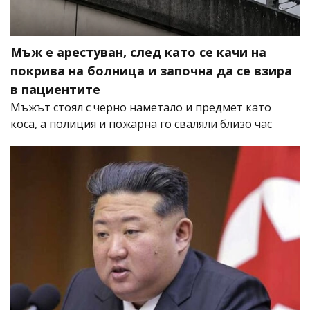
Мъж е арестуван, след като се качи на
покрива на болница и започна да се взира
в пациентите
Мъжът стоял с черно наметало и предмет като
коса, а полиция и пожарна го сваляли близо час