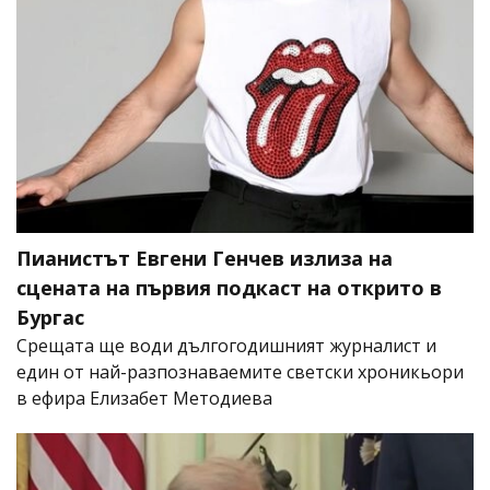
Пианистът Евгени Генчев излиза на
сцената на първия подкаст на открито в
Бургас
Срещата ще води дългогодишният журналист и
един от най-разпознаваемите светски хроникьори
в ефира Елизабет Методиева