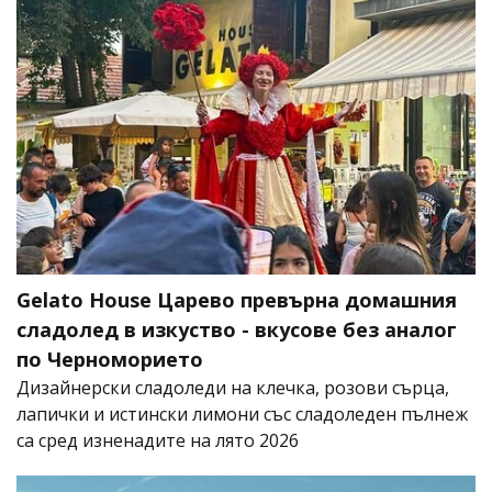
Gelato House Царево превърна домашния
сладолед в изкуство - вкусове без аналог
по Черноморието
Дизайнерски сладоледи на клечка, розови сърца,
лапички и истински лимони със сладоледен пълнеж
са сред изненадите на лято 2026