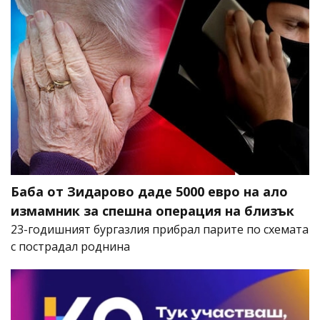
Баба от Зидарово даде 5000 евро на ало
измамник за спешна операция на близък
23-годишният бургазлия прибрал парите по схемата
с пострадал роднина