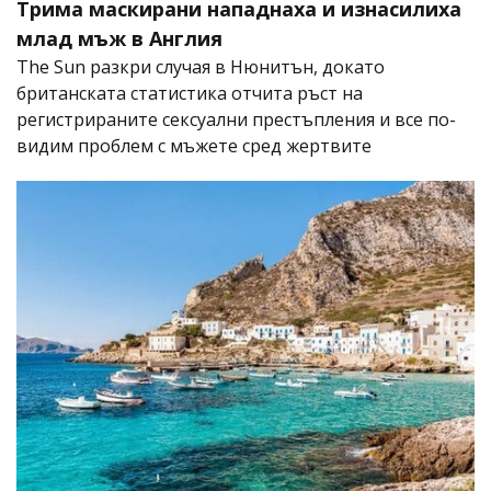
Трима маскирани нападнаха и изнасилиха
млад мъж в Англия
The Sun разкри случая в Нюнитън, докато
британската статистика отчита ръст на
регистрираните сексуални престъпления и все по-
видим проблем с мъжете сред жертвите