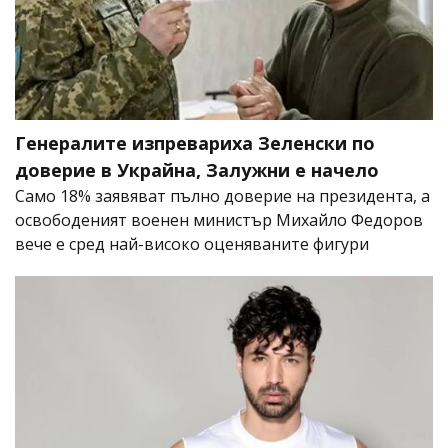
Генералите изпревариха Зеленски по
доверие в Украйна, Залужни е начело
Само 18% заявяват пълно доверие на президента, а
освободеният военен министър Михайло Федоров
вече е сред най-високо оценяваните фигури