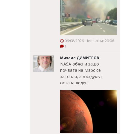
06/08/2026, Четвъртък 20:06
1
Михаил ДИМИТРОВ
NASA обясни защо
почвата на Марс се
затопля, а въздухът
остава леден