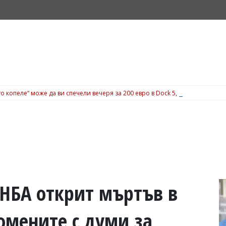
о копеле“ може да ви спечели вечеря за 200 евро в Dock 5, вижте подробн
НБА открит мъртъв в
помените с думи за