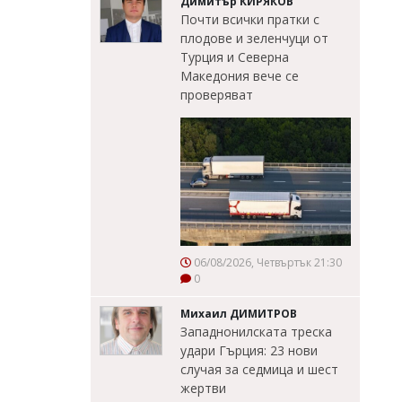
Димитър КИРЯКОВ
Почти всички пратки с
плодове и зеленчуци от
Турция и Северна
Македония вече се
проверяват
06/08/2026, Четвъртък 21:30
0
Михаил ДИМИТРОВ
Западнонилската треска
удари Гърция: 23 нови
случая за седмица и шест
жертви