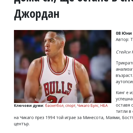
УКРАЙНА
Джордан
СПОРТ
РАЗСЛЕДВАНЕ
БИЗНЕС
08 Юни 
ЮГ
Автор: 
Стейси 
Управители:
Веселин
Трикрат
Василев,
анализа
email:
възраст
v.vasilev@flagman.bg
Катя
аутопси
Касабова,
еmail:
k.kassabova@flagman.bg
Кинг е и
успешна
Главен
оставя 
Ключови думи:
баскетбол
,
спорт
,
Чикаго Булс
,
НБА
редактор:
титли в
Иван
на Чикаго през 1994 той играе за Минесота, Маями, Бостъ
Колев,
email:
център.
office@flagman.bg