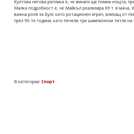
Култова негова реплика е, че винаги ще помни нощта, п
Коментарите
Малка подробност е, че Майкъл реализира 69 т. в мача, К
под
важна роля за Булс като ротационен играч, влизащ от п
статиите
през 90-те години, като печели три шампионски титли на Н
се
въвеждат
от
читателите
и
редакцията
не
носи
отговорност
за
тях!
В категории:
Спорт
Ако
откриете
обиден
за
вас
коментар,
моля
сигнализирайте
ни!