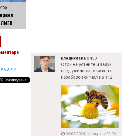
втор
ервел
ИЛИЕВ
1
оментара
Владислав БОНЕВ
Оток на устните и задух
подели
след ужилване изискват
незабавен сигнал на 112
06/08/2026, Четвъртък 22:00