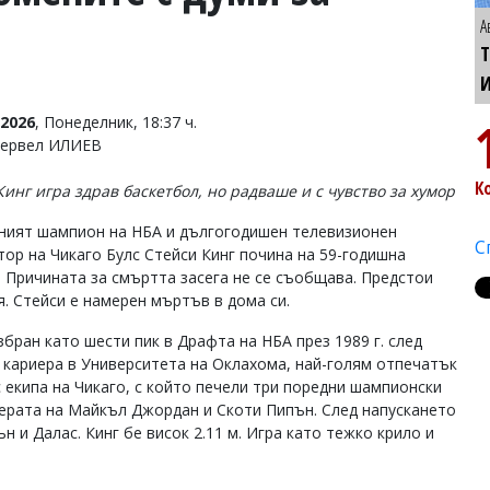
А
Т
2026
, Понеделник, 18:37 ч.
Тервел ИЛИЕВ
К
Кинг игра здрав баскетбол, но радваше и с чувство за хумор
ният шампион на НБА и дългогодишен телевизионен
С
тор на Чикаго Булс Стейси Кинг почина на 59-годишна
. Причината за смъртта засега не се съобщава. Предстои
я. Стейси е намерен мъртъв в дома си.
збран като шести пик в Драфта на НБА през 1989 г. след
 кариера в Университета на Оклахома, най-голям отпечатък
с екипа на Чикаго, с който печели три поредни шампионски
 ерата на Майкъл Джордан и Скоти Пипън. След напускането
н и Далас. Кинг бе висок 2.11 м. Игра като тежко крило и