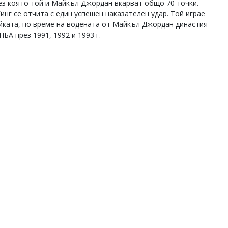
рез която той и Майкъл Джордан вкарват общо 70 точки.
инг се отчита с един успешен наказателен удар. Той играе
ейката, по време на водената от Майкъл Джордан династия
БА през 1991, 1992 и 1993 г.