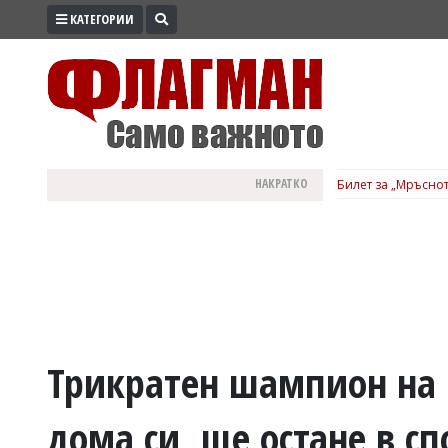
КАТЕГОРИИ
ПРОМО
ЗОНА
ИЗБОРИ
2026
ПРАКТИЧНО
НАКРАТКО
Билет за „Мръснот
КУЛТУРА
ЗДРАВЕ
ПОЛИТИКА
ОБЩИНИ
ОБЩЕСТВО
ЛАЙФСТАЙЛ
Трикратен шампион на 
ВОЙНАТА
дома си, ще остане в с
В