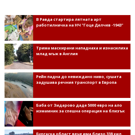
В Равда стартира лятната арт
работилничка на НЧ "Гоце Делчев -1943"
Трима маскирани нападнаха и изнасилиха
млад мъж в Англия
Рейн падна до невиждано ниво, сушата
задушава речния транспорт в Европа
Баба от Зидарово даде 5000 евро на ало
измамник за спешна операция на близък
Бургаска област вече има близо 338 хил.