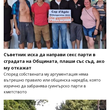
Съветник иска да направи секс парти в
сградата на Общината, плаши със съд, ако
му откажат
Според собствената му аргументация няма
вътрешно правило или общинска наредба, която
изрично да забранява суингърско парти в
кметството