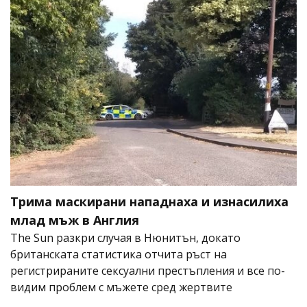
Трима маскирани нападнаха и изнасилиха
млад мъж в Англия
The Sun разкри случая в Нюнитън, докато
британската статистика отчита ръст на
регистрираните сексуални престъпления и все по-
видим проблем с мъжете сред жертвите