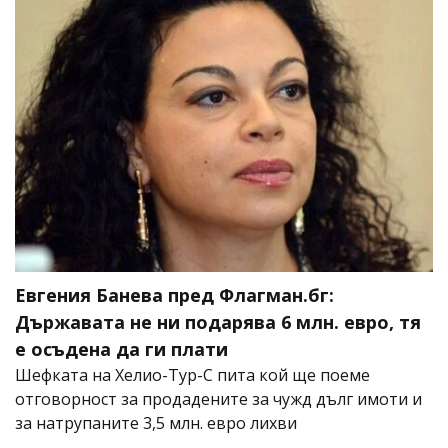
Евгения Банева пред Флагман.бг:
Държавата не ни подарява 6 млн. евро, тя
е осъдена да ги плати
Шефката на Хелио-Тур-С пита кой ще поеме
отговорност за продадените за чужд дълг имоти и
за натрупаните 3,5 млн. евро лихви