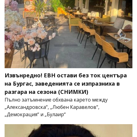
Извънредно! ЕВН остави без ток центъра
на Бургас, заведенията се изпразниха в
разгара на сезона (СНИМКИ)
Пълно затъмнение обхвана карето между
„Александровска“, „Любен Каравелов“,
„Демокрация“ и „Булаир“