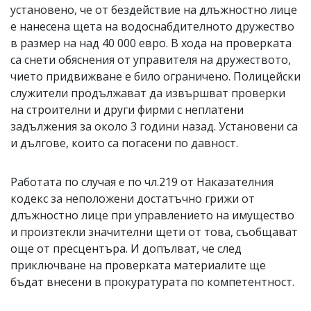
установено, че от бездействие на длъжностно лице
е нанесена щета на водоснабдителното дружество
в размер на над 40 000 евро. В хода на проверката
са снети обяснения от управителя на дружеството,
чието придвижване е било ограничено. Полицейски
служители продължават да извършват проверки
на строителни и други фирми с неплатени
задължения за около 3 години назад. Установени са
и дългове, които са погасени по давност.
Работата по случая е по чл.219 от Наказателния
кодекс за неположени достатъчно грижи от
длъжностно лице при управлението на имущество
и произтекли значителни щети от това, съобщават
още от пресцентъра. И допълват, че след
приключване на проверката материалите ще
бъдат внесени в прокуратурата по компетентност.