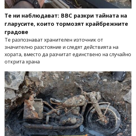
Те ни наблюдават: BBC разкри тайната на
гларусите, които тормозят крайбрежните
градове
Те разпознават хранителен източник от
значително разстояние и следят действията на
хората, вместо да разчитат единствено на случайно
открита храна