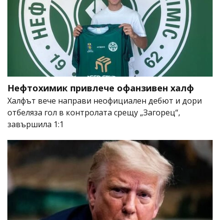
Нефтохимик привлече офанзивен халф
Халфът вече направи неофициален дебют и дори
отбеляза гол в контролата срещу „Загорец“,
завършила 1:1