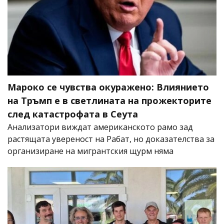
Мароко се чувства окуражено: Влиянието
на Тръмп е в светлината на прожекторите
след катастрофата в Сеута
Анализатори виждат американското рамо зад
растящата увереност на Рабат, но доказателства за
организиране на мигрантския щурм няма