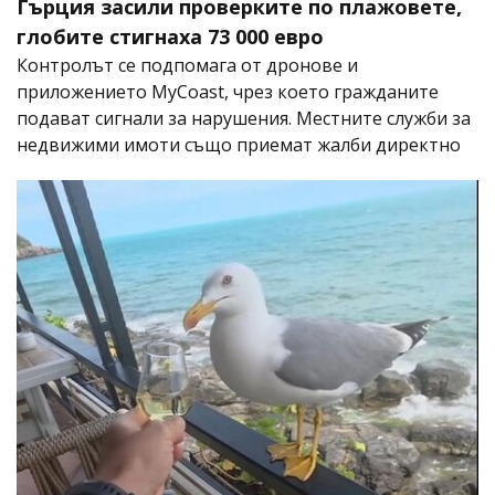
Гърция засили проверките по плажовете,
глобите стигнаха 73 000 евро
Контролът се подпомага от дронове и
приложението MyCoast, чрез което гражданите
подават сигнали за нарушения. Местните служби за
недвижими имоти също приемат жалби директно