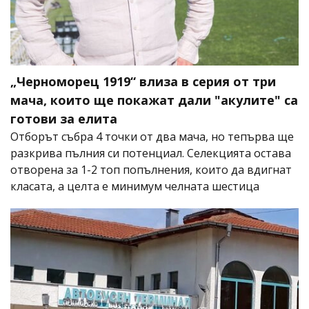
„Черноморец 1919“ влиза в серия от три
мача, които ще покажат дали "акулите" са
готови за елита
Отборът събра 4 точки от два мача, но тепърва ще
разкрива пълния си потенциал. Селекцията остава
отворена за 1-2 топ попълнения, които да вдигнат
класата, а целта е минимум челната шестица