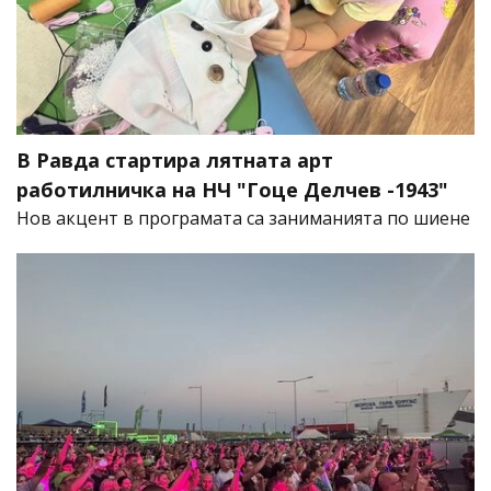
В Равда стартира лятната арт
работилничка на НЧ "Гоце Делчев -1943"
Нов акцент в програмата са заниманията по шиене