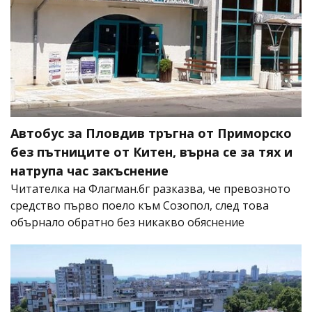
Автобус за Пловдив тръгна от Приморско
без пътниците от Китен, върна се за тях и
натрупа час закъснение
Читателка на Флагман.бг разказва, че превозното
средство първо поело към Созопол, след това
обърнало обратно без никакво обяснение