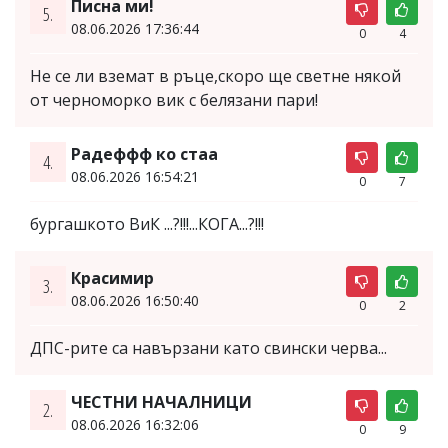
Писна ми!
5.
08.06.2026 17:36:44
0
4
Не се ли вземат в ръце,скоро ще светне някой
от черноморко вик с белязани пари!
Радеффф ко стаа
4.
08.06.2026 16:54:21
0
7
бургашкото ВиК ...?!!!...КОГА...?!!!
Красимир
3.
08.06.2026 16:50:40
0
2
ДПС-рите са навързани като свински черва...
ЧЕСТНИ НАЧАЛНИЦИ
2.
08.06.2026 16:32:06
0
9