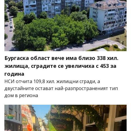
Бургаска област вече има близо 338 хил.
жилища, сградите се увеличиха с 453 за
година
НСИ отчита 109,8 хил. жилищни сгради, а
двустайните остават най-разпространеният тип
дом в региона