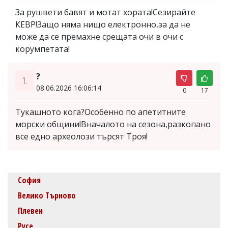
За рушвети бавят и мотат хората!Сезирайте
КЕВР!Защо няма нищо електронно,за да не
може да се премахне срещата очи в очи с
корумпетата!
?
1.
08.06.2026 16:06:14
0
17
Тукашното кога?Особенно по апетитните
морски общини!Вначалото на сезона,разкопано
все едно археолози търсят Троя!
София
Велико Търново
Плевен
Русе