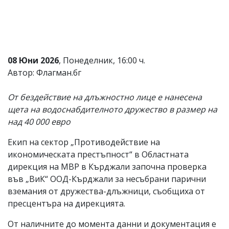
Коментарите
под
статиите
се
въвеждат
от
08 Юни 2026
, Понеделник, 16:00 ч.
читателите
Автор: Флагман.бг
и
редакцията
не
От бездействие на длъжностно лице е нанесена
носи
щета на водоснабдителното дружество в размер на
отговорност
над 40 000 евро
за
тях!
Ако
Екип на сектор „Противодействие на
откриете
икономическата престъпност“ в Областната
обиден
дирекция на МВР в Кърджали започна проверка
за
вас
във „ВиК“ ООД-Кърджали за несъбрани парични
коментар,
вземания от дружества-длъжници, съобщиха от
моля
пресцентъра на дирекцията.
сигнализирайте
ни!
От наличните до момента данни и документация е