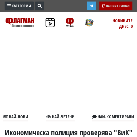
КАТЕГОРИИ
ВАШИЯТ СИГНАЛ
ПРОМО
НОВИНИТЕ
ДНЕС: 0
ЗОНА
ИЗБОРИ
2026
ПРАКТИЧНО
КУЛТУРА
ЗДРАВЕ
ПОЛИТИКА
ОБЩИНИ
ОБЩЕСТВО
ЛАЙФСТАЙЛ
НАЙ-НОВИ
НАЙ-ЧЕТЕНИ
НАЙ-КОМЕНТИРАНИ
ВОЙНАТА
В
Икономическа полиция проверява "ВиК"