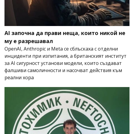
AI започна да прави неща, които никой не
му е разрешавал
OpenAI, Anthropic и Meta се сблъскаха с отделни
инциденти при изпитания, а британският институт
за AI сигурност установи модели, които създават
фалшиви самоличности и насочват действия към
реални хора