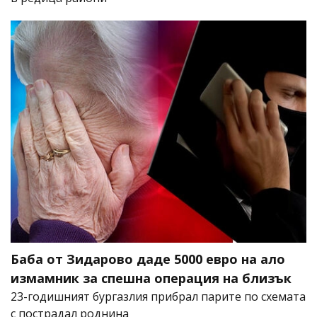
Баба от Зидарово даде 5000 евро на ало
измамник за спешна операция на близък
23-годишният бургазлия прибрал парите по схемата
с пострадал роднина