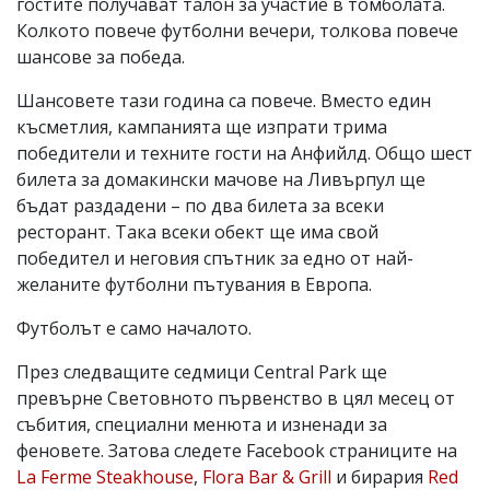
гостите получават талон за участие в томболата.
Колкото повече футболни вечери, толкова повече
шансове за победа.
Шансовете тази година са повече. Вместо един
късметлия, кампанията ще изпрати трима
победители и техните гости на Анфийлд. Общо шест
билета за домакински мачове на Ливърпул ще
бъдат раздадени – по два билета за всеки
ресторант. Така всеки обект ще има свой
победител и неговия спътник за едно от най-
желаните футболни пътувания в Европа.
Футболът е само началото.
През следващите седмици Central Park ще
превърне Световното първенство в цял месец от
събития, специални менюта и изненади за
феновете. Затова следете Facebook страниците на
La Ferme Steakhouse
,
Flora Bar & Grill
и бирария
Red