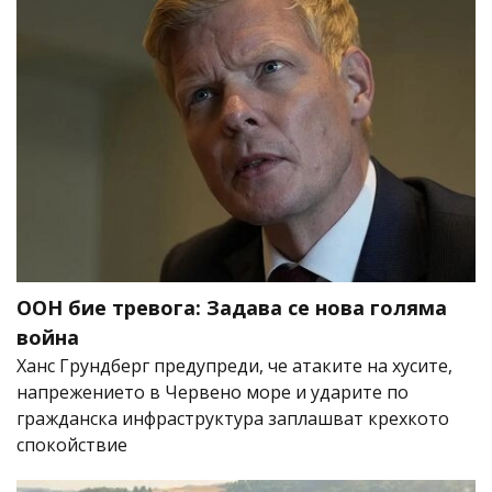
ООН бие тревога: Задава се нова голяма
война
Ханс Грундберг предупреди, че атаките на хусите,
напрежението в Червено море и ударите по
гражданска инфраструктура заплашват крехкото
спокойствие