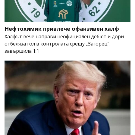
Нефтохимик привлече офанзивен халф
Халфът вече направи неофициален дебют и дори
отбеляза гол в контролата срещу „Загорец“,
завършила 1:1