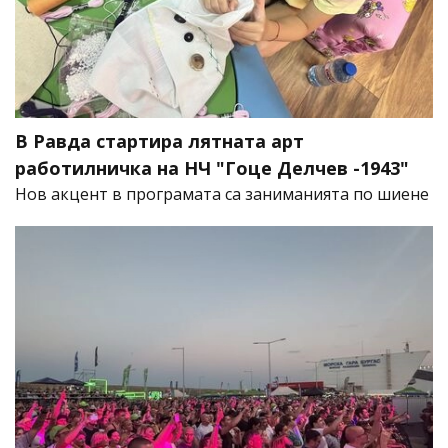
В Равда стартира лятната арт
работилничка на НЧ "Гоце Делчев -1943"
Нов акцент в програмата са заниманията по шиене