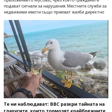
подават сигнали за нарушения. Местните служби за
недвижими имоти също приемат жалби директно
Те ни наблюдават: BBC разкри тайната на
гларусите, които тормозят крайбрежните