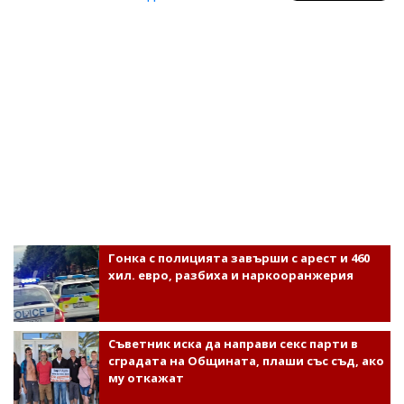
Гонка с полицията завърши с арест и 460
хил. евро, разбиха и наркооранжерия
Съветник иска да направи секс парти в
сградата на Общината, плаши със съд, ако
му откажат