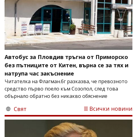
Автобус за Пловдив тръгна от Приморско
без пътниците от Китен, върна се за тях и
натрупа час закъснение
Читателка на Флагман.бг разказва, че превозното
средство първо поело към Созопол, след това
обърнало обратно без никакво обяснение
Всички новини
Свят