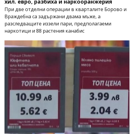
хил. евро, разбиха и наркооранжерия
При две отделни операции в кварталите Борово и
Враждебна са задържани двама мъже, а
разследващите иззели пари, предполагаеми
наркотици и 88 растения канабис