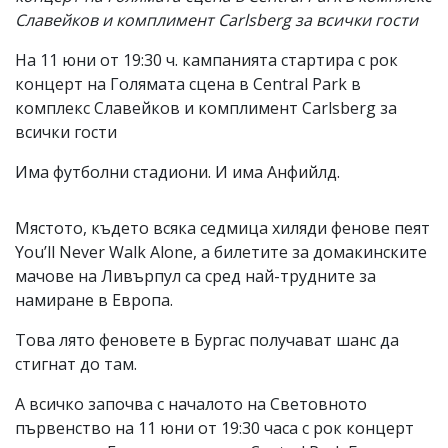
Славейков и комплимент Carlsberg за всички гости
На 11 юни от 19:30 ч. кампанията стартира с рок
концерт на Голямата сцена в Central Park в
комплекс Славейков и комплимент Carlsberg за
всички гости
Има футболни стадиони. И има Анфийлд.
Мястото, където всяка седмица хиляди фенове пеят
You’ll Never Walk Alone, а билетите за домакинските
мачове на Ливърпул са сред най-трудните за
намиране в Европа.
Това лято феновете в Бургас получават шанс да
стигнат до там.
А всичко започва с началото на Световното
първенство на 11 юни от 19:30 часа с рок концерт