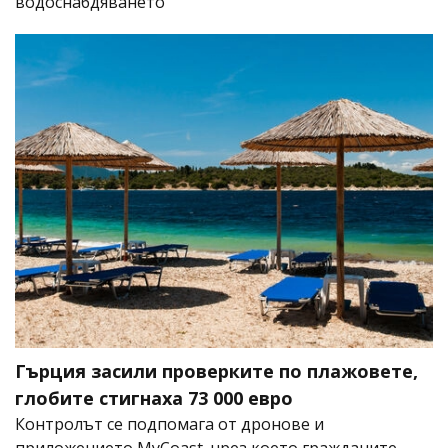
водоснабдяването
Гърция засили проверките по плажовете,
глобите стигнаха 73 000 евро
Контролът се подпомага от дронове и
приложението MyCoast, чрез което гражданите