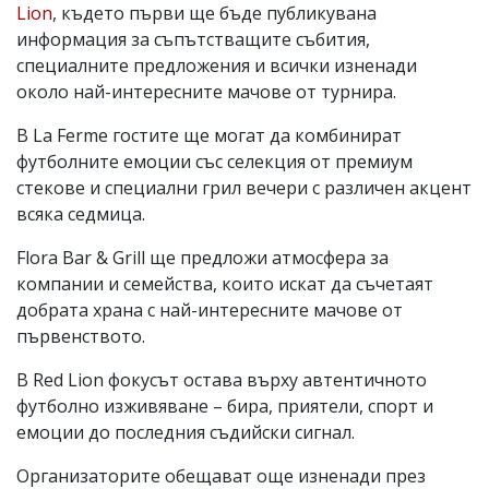
Lion
, където първи ще бъде публикувана
информация за съпътстващите събития,
специалните предложения и всички изненади
около най-интересните мачове от турнира.
В La Ferme гостите ще могат да комбинират
футболните емоции със селекция от премиум
стекове и специални грил вечери с различен акцент
всяка седмица.
Flora Bar & Grill ще предложи атмосфера за
компании и семейства, които искат да съчетаят
добрата храна с най-интересните мачове от
първенството.
В Red Lion фокусът остава върху автентичното
футболно изживяване – бира, приятели, спорт и
емоции до последния съдийски сигнал.
Организаторите обещават още изненади през