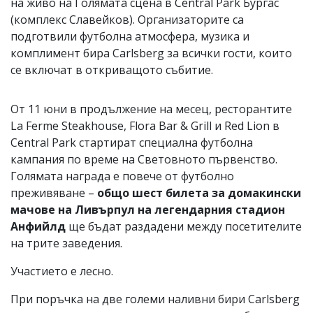
на живо на Голямата сцена в Central Park Бургас
(комплекс Славейков). Организаторите са
подготвили футболна атмосфера, музика и
комплимент бира Carlsberg за всички гости, които
се включат в откриващото събитие.
От 11 юни в продължение на месец, ресторантите
La Ferme Steakhouse, Flora Bar & Grill и Red Lion в
Central Park стартират специална футболна
кампания по време на Световното първенство.
Голямата награда е повече от футболно
преживяване –
общо шест билета за домакински
мачове на Ливърпул на легендарния стадион
Анфийлд
ще бъдат раздадени между посетителите
на трите заведения.
Участието е лесно.
При поръчка на две големи наливни бири Carlsberg