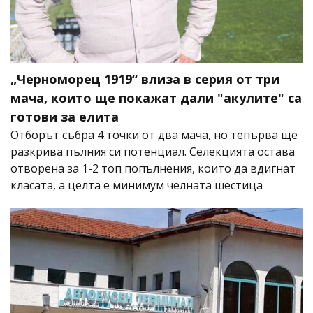
„Черноморец 1919“ влиза в серия от три
мача, които ще покажат дали "акулите" са
готови за елита
Отборът събра 4 точки от два мача, но тепърва ще
разкрива пълния си потенциал. Селекцията остава
отворена за 1-2 топ попълнения, които да вдигнат
класата, а целта е минимум челната шестица