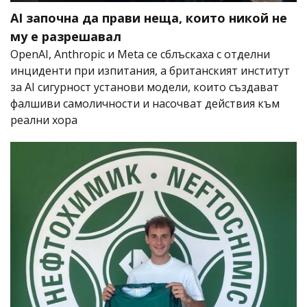
AI започна да прави неща, които никой не
му е разрешавал
OpenAI, Anthropic и Meta се сблъскаха с отделни
инциденти при изпитания, а британският институт
за AI сигурност установи модели, които създават
фалшиви самоличности и насочват действия към
реални хора