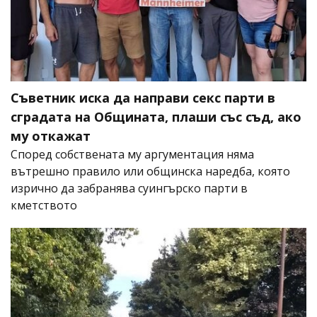
Съветник иска да направи секс парти в
сградата на Общината, плаши със съд, ако
му откажат
Според собствената му аргументация няма
вътрешно правило или общинска наредба, която
изрично да забранява суингърско парти в
кметството