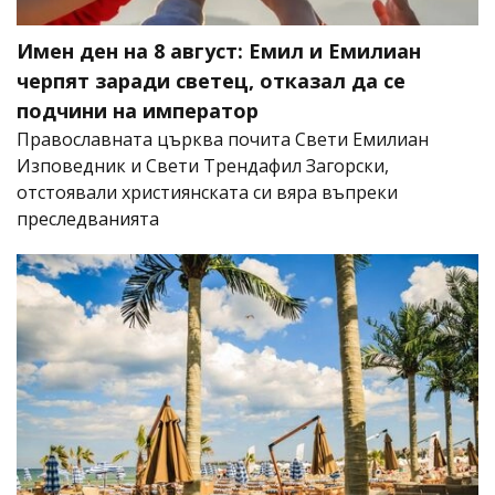
Имен ден на 8 август: Емил и Емилиан
черпят заради светец, отказал да се
подчини на император
Православната църква почита Свети Емилиан
Изповедник и Свети Трендафил Загорски,
отстоявали християнската си вяра въпреки
преследванията