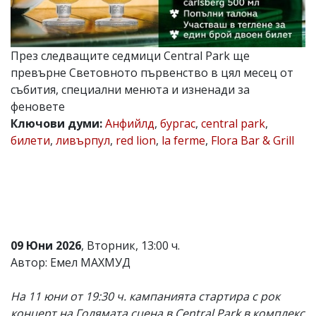
Коментарите
под
статиите
се
През следващите седмици Central Park ще
въвеждат
превърне Световното първенство в цял месец от
от
събития, специални менюта и изненади за
читателите
и
феновете
редакцията
Ключови думи:
Анфийлд
,
бургас
,
central park
,
не
билети
,
ливърпул
,
red lion
,
la ferme
,
Flora Bar & Grill
носи
отговорност
за
тях!
Ако
откриете
обиден
за
вас
09 Юни 2026
, Вторник, 13:00 ч.
коментар,
Автор: Емел МАХМУД
моля
сигнализирайте
ни!
На 11 юни от 19:30 ч. кампанията стартира с рок
концерт на Голямата сцена в Central Park в комплекс