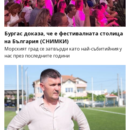
Бургас доказа, че е фестивалната столица
на България (СНИМКИ)
Морският град се затвърди като най-събитийния у
нас през последните години