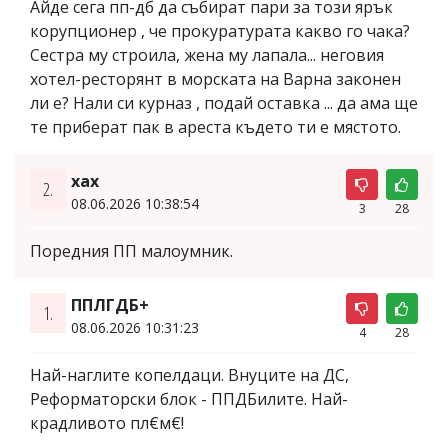
Айде сега пп-дб да събират пари за този ярък
корупционер , че прокуратурата какво го чака?
Сестра му строила, жена му лапала... неговия
хотел-ресторянт в морската на Варна законен
ли е? Нали си курназ , подай оставка ... да ама ще
те приберат пак в ареста където ти е мястото.
хах
2.
08.06.2026 10:38:54
3
28
Поредния ПП малоумник.
ППЛГДБ+
1.
08.06.2026 10:31:23
4
28
Най-наглите копелдаци. Внуците на ДС,
Реформаторски блок - ППДБилите. Най-
крадливото пл€м€!