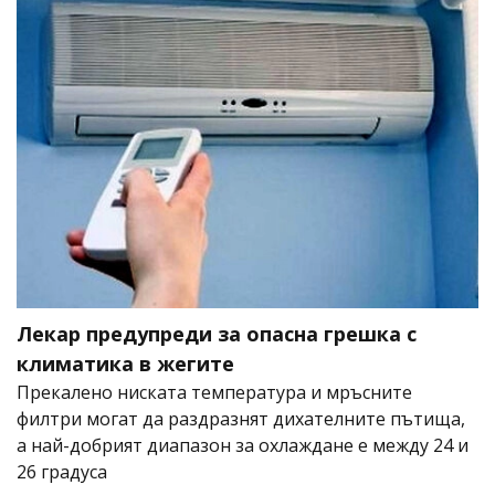
Лекар предупреди за опасна грешка с
климатика в жегите
Прекалено ниската температура и мръсните
филтри могат да раздразнят дихателните пътища,
а най-добрият диапазон за охлаждане е между 24 и
26 градуса