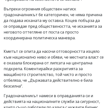
Въпреки огромния обществен натиск
градоначалникът бе категоричен, че няма причина
да подава исканата му оставка. Коцев побърза да
се оправдае пред обществеността, че исканията за
неговото оттегляне от поста са просто
координирана политическа маневра.
Кметът се опита да насочи отговорността изцяло
към национално ниво и обяви, че местната власт се
е оказала блокирана от липсата на централна
подкрепа. Коментирайки разкритията за
мащабното строителство, той чисто и просто
отбеляза, че „Държавата действително е била
безсилна”.
Градоначалникът намеси в оправданията си и
действията на националните служби за сигурност,
които също работели по казуса с чуждите бизнес