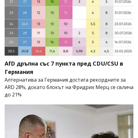
AfD дръпна със 7 пункта пред CDU/CSU в
Германия
Алтернатива за Германия достига рекордните за
ARD 28%, докато блокът на Фридрих Мерц се свлича
до 21%