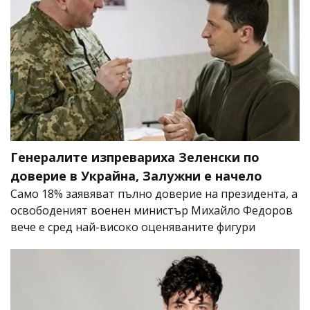
Генералите изпревариха Зеленски по
доверие в Украйна, Залужни е начело
Само 18% заявяват пълно доверие на президента, а
освободеният военен министър Михайло Федоров
вече е сред най-високо оценяваните фигури