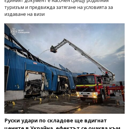
Единият документ е насочен срещу родилния
туризъм и предвижда затягане на условията за
издаване на визи
Руски удари по складове ще вдигнат
цените в Украйна, ефектът се очаква към