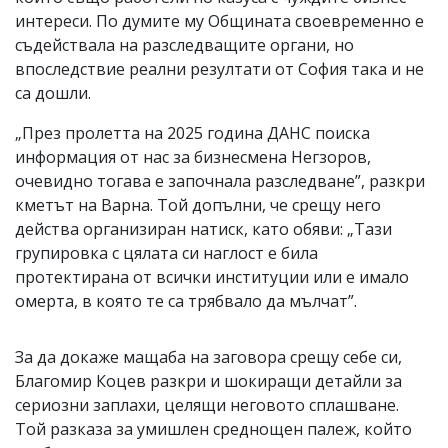
интереси. По думите му Общината своевременно е
съдействала на разследващите органи, но
впоследствие реални резултати от София така и не
са дошли.
„През пролетта на 2025 година ДАНС поиска
информация от нас за бизнесмена Негзоров,
очевидно тогава е започнала разследване”, разкри
кметът на Варна. Той допълни, че срещу него
действа организиран натиск, като обяви: „Тази
групировка с цялата си наглост е била
протектирана от всички институции или е имало
омерта, в която те са трябвало да мълчат”.
За да докаже мащаба на заговора срещу себе си,
Благомир Коцев разкри и шокиращи детайли за
сериозни заплахи, целящи неговото сплашване.
Той разказа за умишлен среднощен палеж, който