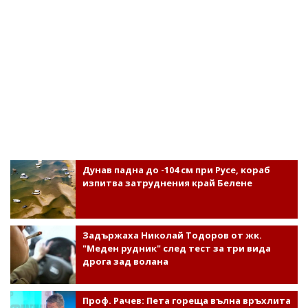
Дунав падна до -104 см при Русе, кораб
изпитва затруднения край Белене
Задържаха Николай Тодоров от жк.
"Меден рудник" след тест за три вида
дрога зад волана
Проф. Рачев: Пета гореща вълна връхлита