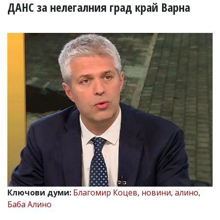
УКРАЙНА
ДАНС за нелегалния град край Варна
СПОРТ
РАЗСЛЕДВАНЕ
БИЗНЕС
ЮГ
Управители:
Веселин
Василев,
email:
v.vasilev@flagman.bg
Катя
Касабова,
еmail:
k.kassabova@flagman.bg
Главен
редактор:
Иван
Ключови думи:
Благомир Коцев
,
новини
,
алино
,
Колев,
Баба Алино
email:
office@flagman.bg