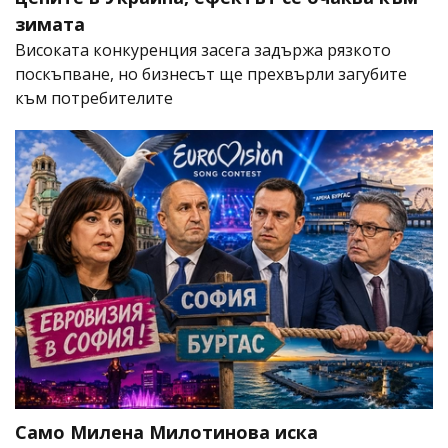
зимата
Високата конкуренция засега задържа рязкото
поскъпване, но бизнесът ще прехвърли загубите
към потребителите
Само Милена Милотинова иска