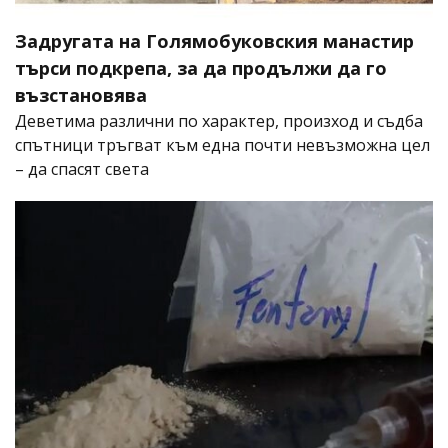
Задругата на Голямобуковския манастир
търси подкрепа, за да продължи да го
възстановява
Деветима различни по характер, произход и съдба
спътници тръгват към една почти невъзможна цел
– да спасят света