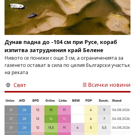
Дунав падна до -104 см при Русе, кораб
изпитва затруднения край Белене
Нивото се понижи с още 3 см, а ограниченията за
газенето остават в сила по целия български участък
на реката
Всички новини
Свят