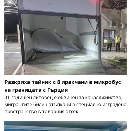
Разкриха тайник с 8 иракчани в микробус
на границата с Гърция
31-годишен литовец е обвинен за каналджийство,
мигрантите били натъпкани в специално изградено
пространство в товарния отсек