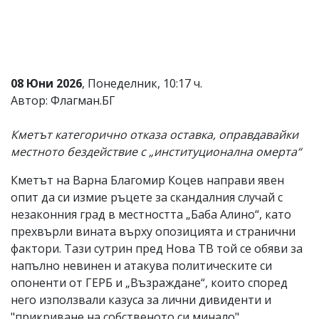
Коментарите
под
статиите
се
въвеждат
от
08 Юни 2026
, Понеделник, 10:17 ч.
читателите
Автор: Флагман.БГ
и
редакцията
не
Кметът категорично отказа оставка, оправдавайки
носи
местното бездействие с „институционална омерта“
отговорност
за
Кметът на Варна Благомир Коцев направи явен
тях!
Ако
опит да си измие ръцете за скандалния случай с
откриете
незаконния град в местността „Баба Алино“, като
обиден
прехвърли вината върху опозицията и странични
за
вас
фактори. Тази сутрин пред Нова ТВ той се обяви за
коментар,
напълно невинен и атакува политическите си
моля
опоненти от ГЕРБ и „Възраждане“, които според
сигнализирайте
ни!
него използвали казуса за лични дивиденти и
"прикриване на собственото си минало".