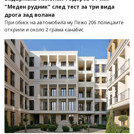
"Меден рудник" след тест за три вида
дрога зад волана
При обиск на автомобила му Пежо 206 полицаите
открили и около 2 грама канабис