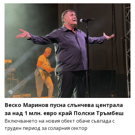
Веско Маринов пусна слънчева централа
за над 1 млн. евро край Полски Тръмбеш
Включването на новия обект обаче съвпада с
труден период за соларния сектор