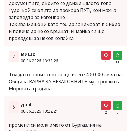
документите, с които се движи цялото това
чудо, кой се опита да прокара ПУП, кой махна
заповедта за изгонване...
Такива мишоци като теб да занимават в Сибир
и повече да не се връщат. И майка си ще
продадеш за някоя копейка
мишо
7.
08.06.2026 13:33:26
1
11
Тоя да го попитат кога ще внесе 400 000 лева на
Община ВАРНА ЗА НЕЗАКОННИТЕ му строежи в
Морската градина
до 4
6.
08.06.2026 13:22:21
2
7
промени си моля името от Бургазлия на