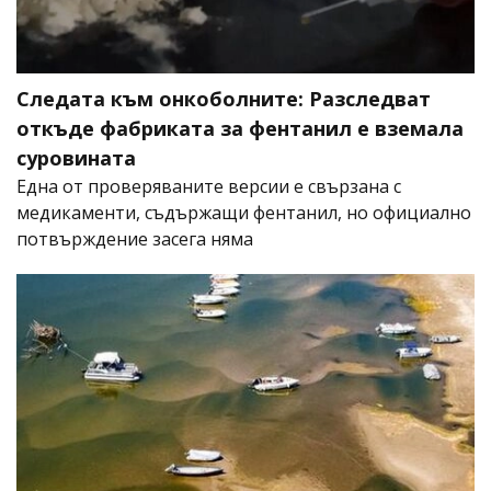
Следата към онкоболните: Разследват
откъде фабриката за фентанил е вземала
суровината
Една от проверяваните версии е свързана с
медикаменти, съдържащи фентанил, но официално
потвърждение засега няма