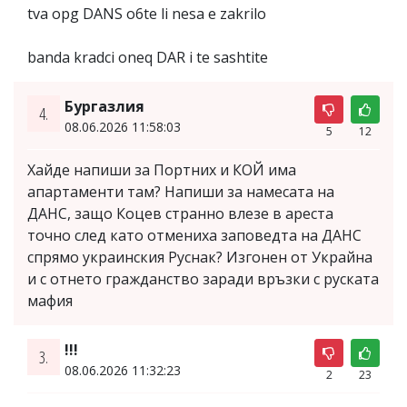
tva opg DANS o6te li nesa e zakrilo
banda kradci oneq DAR i te sashtite
Бургазлия
4.
08.06.2026 11:58:03
5
12
Хайде напиши за Портних и КОЙ има
апартаменти там? Напиши за намесата на
ДАНС, защо Коцев странно влезе в ареста
точно след като отмениха заповедта на ДАНС
спрямо украинския Руснак? Изгонен от Украйна
и с отнето гражданство заради връзки с руската
мафия
!!!
3.
08.06.2026 11:32:23
2
23