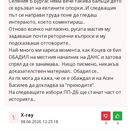
Селяния! В Бургас няма вече такива балъци дето
се връзват на евтините опорки...И следващия
път си направи труда поне да гледаш
интервюто, което коментираш...
Отново всичко нагласено, русата мастия му
задаваше почти реторични въпроси и му
подсказваше отговорите...
Най-много ми хареса момента, как Коцев се бил
ОБАДИЛ на местния началник на ДАНС и затова
спрял да се занимава... Нищо писмено, никакъв
доказателствен материал... Обадил се...
Аз пк мога да кажа, че се е обаждал и на Асен
Василев да докладва за "приходите".
На следващите избори ПП-ДБ ще станат част от
историята...
X-ray
5.
08.06.2026 12:25:18
0
3