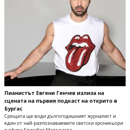
Пианистът Евгени Генчев излиза на
сцената на първия подкаст на открито в
Бургас
Срещата ще води дългогодишният журналист и
един от най-разпознаваемите светски хроникьори