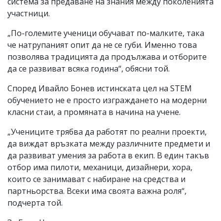
система за предаване на знания между поколенията
участници.
„По-големите ученици обучават по-малките, така
че натрупаният опит да не се губи. Именно това
позволява традицията да продължава и отборите
да се развиват всяка година“, обясни той.
Според Ивайло Бонев истинската цел на STEM
обучението не е просто изграждането на модерни
класни стаи, а промяната в начина на учене.
„Учениците трябва да работят по реални проекти,
да виждат връзката между различните предмети и
да развиват умения за работа в екип. В един такъв
отбор има пилоти, механици, дизайнери, хора,
които се занимават с набиране на средства и
партньорства. Всеки има своята важна роля“,
подчерта той.