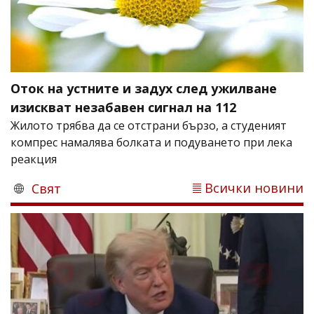
Оток на устните и задух след ужилване
изискват незабавен сигнал на 112
Жилото трябва да се отстрани бързо, а студеният
компрес намалява болката и подуването при лека
реакция
Всички новини
Свят