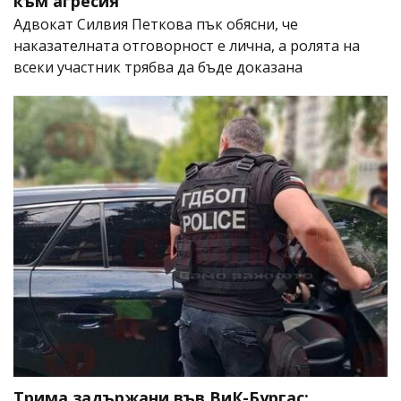
към агресия
Адвокат Силвия Петкова пък обясни, че
наказателната отговорност е лична, а ролята на
всеки участник трябва да бъде доказана
Трима задържани във ВиК-Бургас: