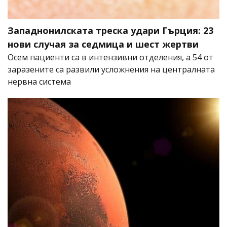
Западнонилската треска удари Гърция: 23
нови случая за седмица и шест жертви
Осем пациенти са в интензивни отделения, а 54 от
заразените са развили усложнения на централната
нервна система