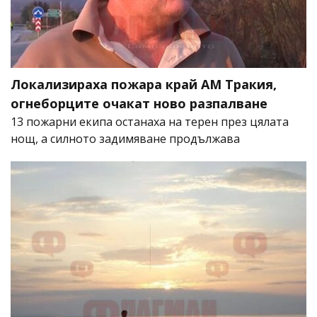
Локализираха пожара край АМ Тракия,
огнеборците очакат ново разпалване
13 пожарни екипа останаха на терен през цялата
нощ, а силното задимяване продължава