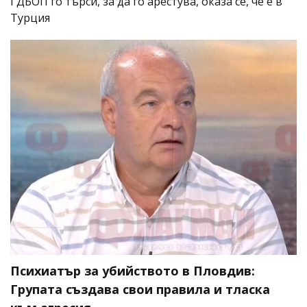
ГДБОП го търси, за да го арестува, оказа се, че е в
Турция
Психиатър за убийството в Пловдив:
Групата създава свои правила и тласка