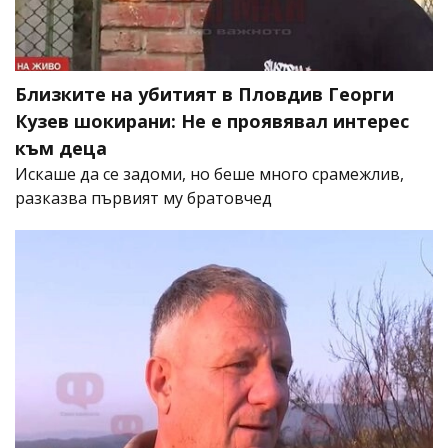
Близките на убитият в Пловдив Георги
Кузев шокирани: Не е проявявал интерес
към деца
Искаше да се задоми, но беше много срамежлив,
разказва първият му братовчед