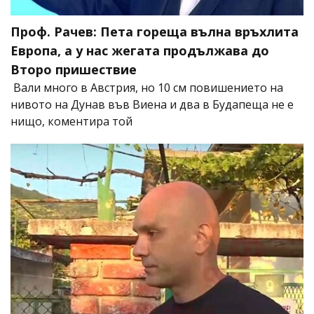
Проф. Рачев: Пета гореща вълна връхлита
Европа, а у нас жегата продължава до
Второ пришествие
Вали много в Австрия, но 10 см повишението на
нивото на Дунав във Виена и два в Будапеща не е
нищо, коментира той