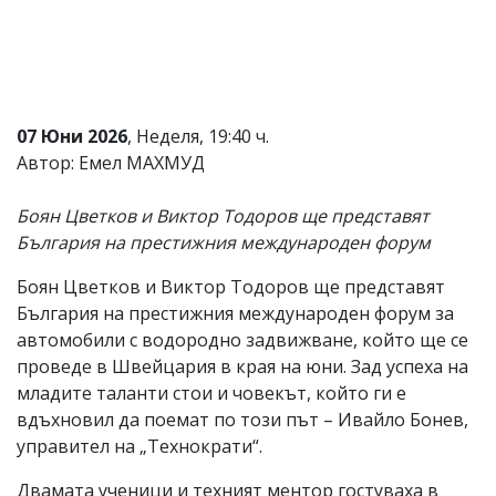
Коментарите
под
статиите
се
въвеждат
от
07 Юни 2026
, Неделя, 19:40 ч.
читателите
Автор: Емел МАХМУД
и
редакцията
не
Боян Цветков и Виктор Тодоров ще представят
носи
България на престижния международен форум
отговорност
за
тях!
Боян Цветков и Виктор Тодоров ще представят
Ако
България на престижния международен форум за
откриете
автомобили с водородно задвижване, който ще се
обиден
за
проведе в Швейцария в края на юни. Зад успеха на
вас
младите таланти стои и човекът, който ги е
коментар,
вдъхновил да поемат по този път – Ивайло Бонев,
моля
сигнализирайте
управител на „Технократи“.
ни!
Двамата ученици и техният ментор гостуваха в