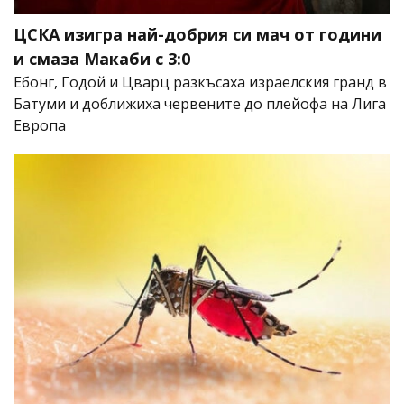
ЦСКА изигра най-добрия си мач от години
и смаза Макаби с 3:0
Ебонг, Годой и Цварц разкъсаха израелския гранд в
Батуми и доближиха червените до плейофа на Лига
Европа