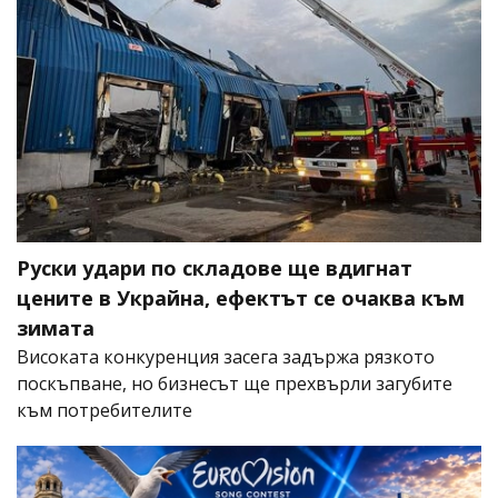
Руски удари по складове ще вдигнат
цените в Украйна, ефектът се очаква към
зимата
Високата конкуренция засега задържа рязкото
поскъпване, но бизнесът ще прехвърли загубите
към потребителите