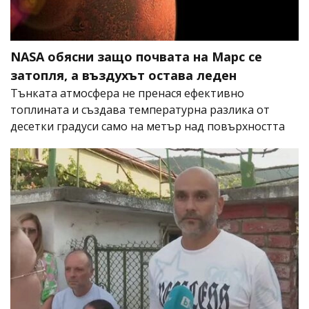
NASA обясни защо почвата на Марс се
затопля, а въздухът остава леден
Тънката атмосфера не пренася ефективно
топлината и създава температурна разлика от
десетки градуси само на метър над повърхността