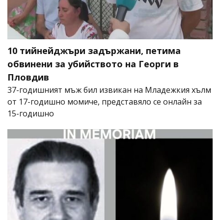
10 тийнейджъри задържани, петима
обвинени за убийството на Георги в
Пловдив
37-годишният мъж бил извикан на Младежкия хълм
от 17-годишно момиче, представяло се онлайн за
15-годишно