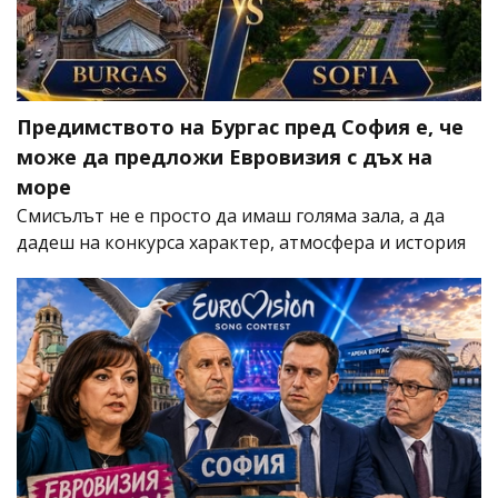
Предимството на Бургас пред София е, че
може да предложи Евровизия с дъх на
море
Смисълът не е просто да имаш голяма зала, а да
дадеш на конкурса характер, атмосфера и история