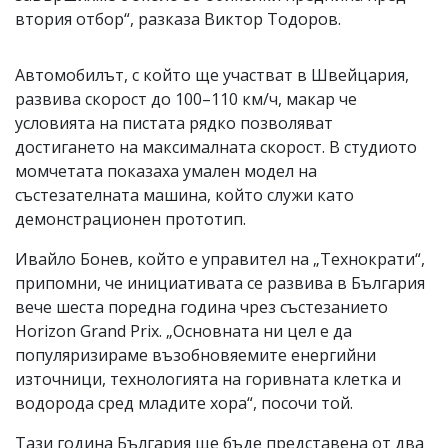
втория отбор“, разказа Виктор Тодоров.
Автомобилът, с който ще участват в Швейцария,
развива скорост до 100–110 км/ч, макар че
условията на пистата рядко позволяват
достигането на максималната скорост. В студиото
момчетата показаха умален модел на
състезателната машина, който служи като
демонстрационен прототип.
Ивайло Бонев, който е управител на „Технократи“,
припомни, че инициативата се развива в България
вече шеста поредна година чрез състезанието
Horizon Grand Prix. „Основната ни цел е да
популяризираме възобновяемите енергийни
източници, технологията на горивната клетка и
водорода сред младите хора“, посочи той.
Тази година България ще бъде представена от два