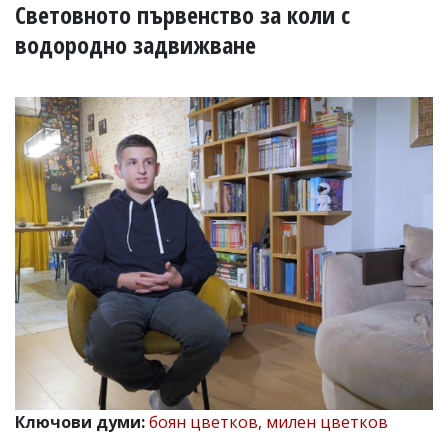
УКРАЙНА
Световното първенство за коли с
СПОРТ
водородно задвижване
РАЗСЛЕДВАНЕ
БИЗНЕС
ЮГ
Управители:
Веселин
Василев,
email:
v.vasilev@flagman.bg
Катя
Касабова,
еmail:
k.kassabova@flagman.bg
Главен
редактор:
Иван
Колев,
email:
Ключови думи:
боян цветков
,
милен цветков
office@flagman.bg