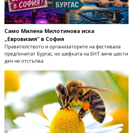
Само Милена Милотинова иска
„Евровизия“ в София
Правителството и организаторите на фестивала
предпочитат Бургас, но шефката на БНТ вече шести
ден не отстъпва