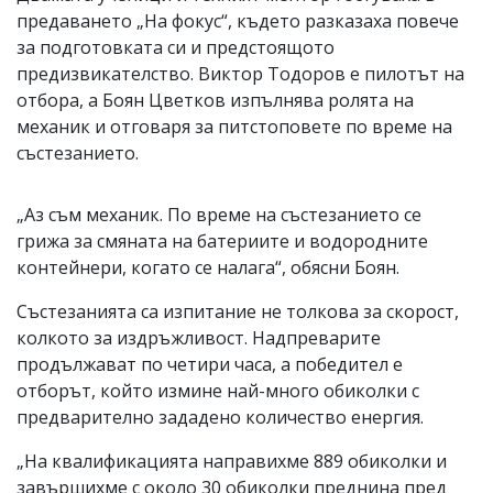
предаването „На фокус“, където разказаха повече
за подготовката си и предстоящото
предизвикателство. Виктор Тодоров е пилотът на
отбора, а Боян Цветков изпълнява ролята на
механик и отговаря за питстоповете по време на
състезанието.
„Аз съм механик. По време на състезанието се
грижа за смяната на батериите и водородните
контейнери, когато се налага“, обясни Боян.
Състезанията са изпитание не толкова за скорост,
колкото за издръжливост. Надпреварите
продължават по четири часа, а победител е
отборът, който измине най-много обиколки с
предварително зададено количество енергия.
„На квалификацията направихме 889 обиколки и
завършихме с около 30 обиколки преднина пред