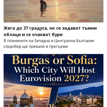
Жега до 37 градуса, но се задават тъмни
облаци и се очакват бури
В планините на Западна и Централна България
следобед ще превали и прегърми