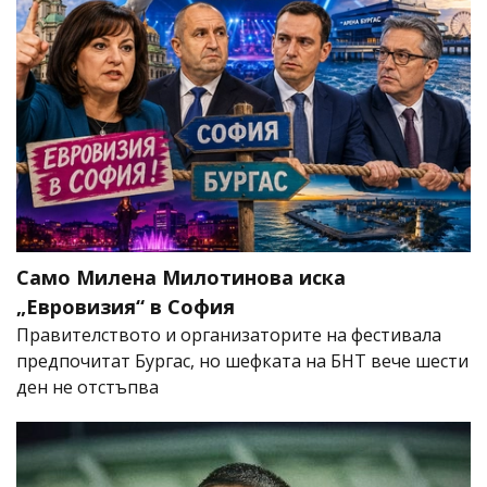
Само Милена Милотинова иска
„Евровизия“ в София
Правителството и организаторите на фестивала
предпочитат Бургас, но шефката на БНТ вече шести
ден не отстъпва