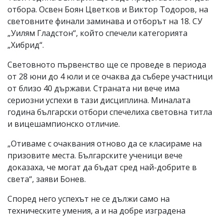
отбора. Освен Боян Цветков и Виктор Тодоров, на
световните финали заминава и отборът на 18. СУ
„Уилям Гладстон“, който спечели категорията
„Хибрид“.
Световното първенство ще се проведе в периода
от 28 юни до 4 юли и се очаква да събере участници
от близо 40 държави. Страната ни вече има
сериозни успехи в тази дисциплина. Миналата
година български отбори спечелиха световна титла
и вицешампионско отличие.
„Отиваме с очаквания отново да се класираме на
призовите места. Българските ученици вече
доказаха, че могат да бъдат сред най-добрите в
света“, заяви Бонев.
Според него успехът не се дължи само на
техническите умения, а и на добре изградена