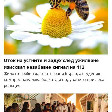
Оток на устните и задух след ужилване
изискват незабавен сигнал на 112
Жилото трябва да се отстрани бързо, а студеният
компрес намалява болката и подуването при лека
реакция