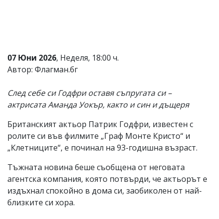
Коментарите
под
статиите
се
въвеждат
от
07 Юни 2026
, Неделя, 18:00 ч.
читателите
Автор: Флагман.бг
и
редакцията
не
След себе си Годфри оставя съпругата си –
носи
актрисата Аманда Уокър, както и син и дъщеря
отговорност
за
Британският актьор Патрик Годфри, известен с
тях!
Ако
ролите си във филмите „Граф Монте Кристо“ и
откриете
„Клетниците“, е починал на 93-годишна възраст.
обиден
за
Тъжната новина беше съобщена от неговата
вас
агентска компания, която потвърди, че актьорът е
коментар,
моля
издъхнал спокойно в дома си, заобиколен от най-
сигнализирайте
близките си хора.
ни!