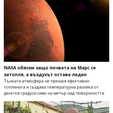
NASA обясни защо почвата на Марс се
затопля, а въздухът остава леден
Тънката атмосфера не пренася ефективно
топлината и създава температурна разлика от
десетки градуси само на метър над повърхността