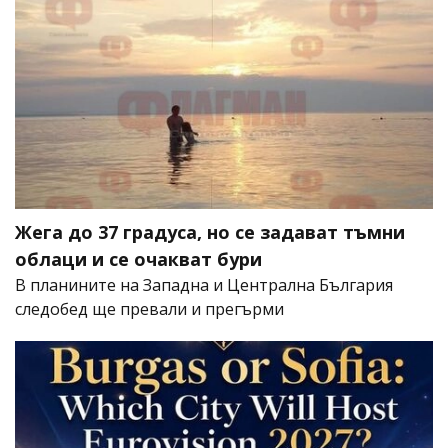
Жега до 37 градуса, но се задават тъмни
облаци и се очакват бури
В планините на Западна и Централна България
следобед ще превали и прегърми