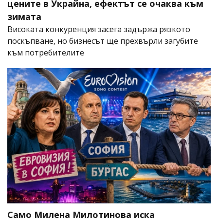
цените в Украйна, ефектът се очаква към
зимата
Високата конкуренция засега задържа рязкото
поскъпване, но бизнесът ще прехвърли загубите
към потребителите
Само Милена Милотинова иска