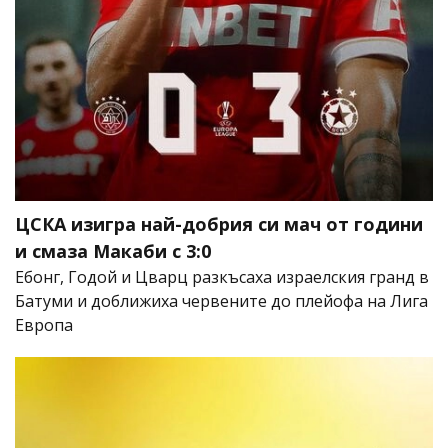
ЦСКА изигра най-добрия си мач от години
и смаза Макаби с 3:0
Ебонг, Годой и Цварц разкъсаха израелския гранд в
Батуми и доближиха червените до плейофа на Лига
Европа