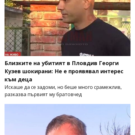
Близките на убитият в Пловдив Георги
Кузев шокирани: Не е проявявал интерес
към деца
Искаше да се задоми, но беше много срамежлив,
разказва първият му братовчед