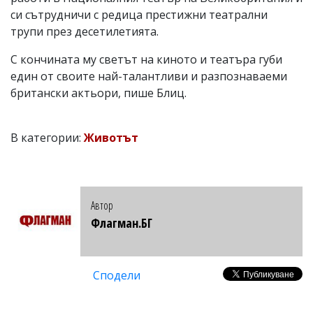
си сътрудничи с редица престижни театрални
трупи през десетилетията.
С кончината му светът на киното и театъра губи
един от своите най-талантливи и разпознаваеми
британски актьори, пише Блиц.
В категории:
Животът
Автор
Флагман.БГ
Сподели