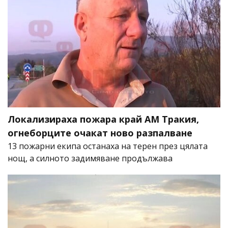
Локализираха пожара край АМ Тракия,
огнеборците очакат ново разпалване
13 пожарни екипа останаха на терен през цялата
нощ, а силното задимяване продължава