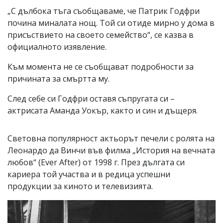
„С дълбока тъга съобщаваме, че Патрик Годфри
почина миналата нощ. Той си отиде мирно у дома в
присъствието на своето семейство“, се казва в
официалното изявление.
Към момента не се съобщават подробности за
причината за смъртта му.
След себе си Годфри оставя съпругата си –
актрисата Аманда Уокър, както и син и дъщеря.
Световна популярност актьорът печели с ролята на
Леонардо да Винчи във филма „История на вечната
любов“ (Ever After) от 1998 г. През дългата си
кариера той участва и в редица успешни
продукции за киното и телевизията.