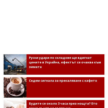
Руски удари по складове ще вдигнат
цените в Украйна, ефектът се очаква към
зимата
Седем сигнала за прекаляване с кафето
Будите се около 3 часа през нощта? Ето
защо сънят не се връща