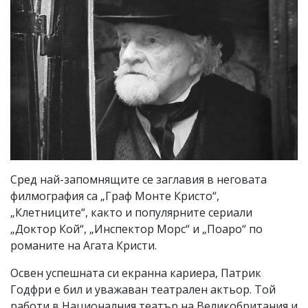
Сред най-запомнящите се заглавия в неговата
филмография са „Граф Монте Кристо“,
„Клетниците“, както и популярните сериали
„Доктор Кой“, „Инспектор Морс“ и „Поаро“ по
романите на Агата Кристи.
Освен успешната си екранна кариера, Патрик
Годфри е бил и уважаван театрален актьор. Той
работи в Националния театър на Великобритания и