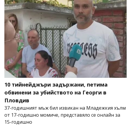
10 тийнейджъри задържани, петима
обвинени за убийството на Георги в
Пловдив
37-годишният мъж бил извикан на Младежкия хълм
от 17-годишно момиче, представяло се онлайн за
15-годишно