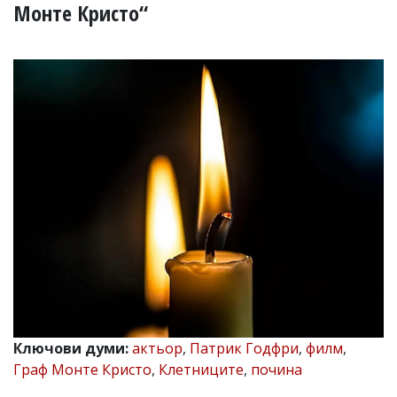
УКРАЙНА
Монте Кристо“
СПОРТ
РАЗСЛЕДВАНЕ
БИЗНЕС
ЮГ
Управители:
Веселин
Василев,
email:
v.vasilev@flagman.bg
Катя
Касабова,
еmail:
k.kassabova@flagman.bg
Главен
редактор:
Иван
Ключови думи:
актьор
,
Патрик Годфри
,
филм
,
Колев,
Граф Монте Кристо
,
Клетниците
,
почина
email:
office@flagman.bg