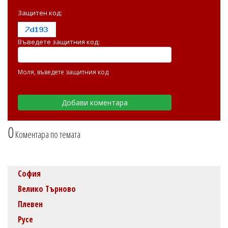
Защитен код:
Въведете защитния код:
Моля, въведете защитния код
0
Коментара по темата
София
Велико Търново
Плевен
Русе