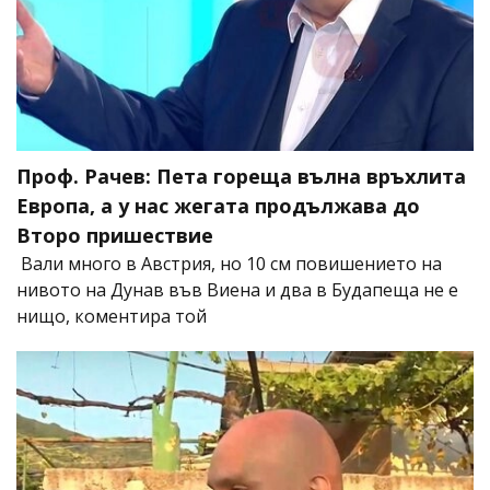
Проф. Рачев: Пета гореща вълна връхлита
Европа, а у нас жегата продължава до
Второ пришествие
Вали много в Австрия, но 10 см повишението на
нивото на Дунав във Виена и два в Будапеща не е
нищо, коментира той