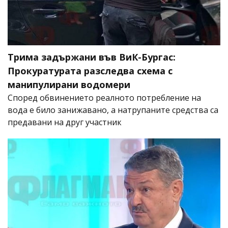
Трима задържани във ВиК-Бургас:
Прокуратурата разследва схема с
манипулирани водомери
Според обвинението реалното потребление на
вода е било занижавано, а натрупаните средства са
предавани на друг участник