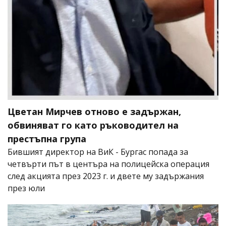
Цветан Мирчев отново е задържан,
обвиняват го като ръководител на
престъпна група
Бившият директор на ВиК - Бургас попада за
четвърти път в центъра на полицейска операция
след акцията през 2023 г. и двете му задържания
през юли