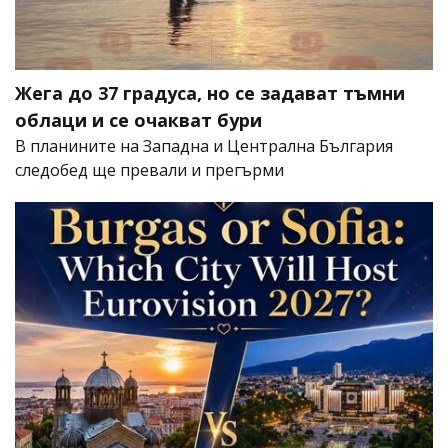
Жега до 37 градуса, но се задават тъмни
облаци и се очакват бури
В планините на Западна и Централна България
следобед ще превали и прегърми