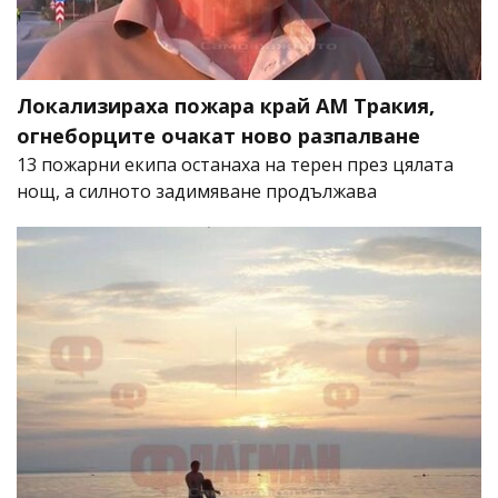
Локализираха пожара край АМ Тракия,
огнеборците очакат ново разпалване
13 пожарни екипа останаха на терен през цялата
нощ, а силното задимяване продължава