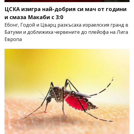
ЦСКА изигра най-добрия си мач от години
и смаза Макаби с 3:0
Ебонг, Годой и Цварц разкъсаха израелския гранд в
Батуми и доближиха червените до плейофа на Лига
Европа