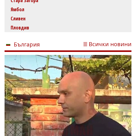
Стара Загора
Ямбол
Сливен
Пловдив
Всички новини
България