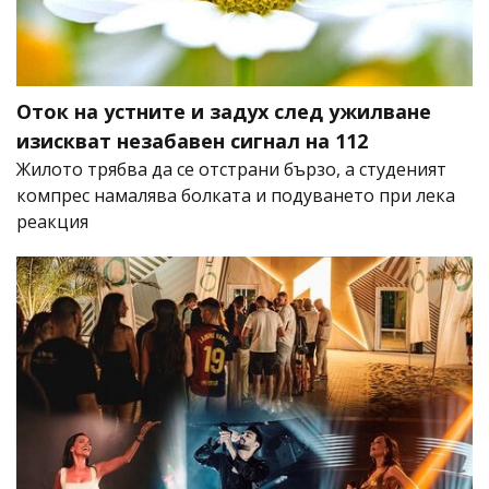
Оток на устните и задух след ужилване
изискват незабавен сигнал на 112
Жилото трябва да се отстрани бързо, а студеният
компрес намалява болката и подуването при лека
реакция