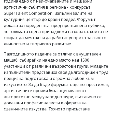
година едно от най-очакваните и мащабни
артистични събития в региона - конкурсът
SuperTalent Competition, изпълни залите на
културния център до краен предел. Форумът
доказа за пореден път пред препълнена публика,
че голямата сцена принадлежи на хората, които не
спират да мечтаят и да работят упорито за своето
личностно и творческо развитие.
Тазгодишното издание се отличи с внушителен
мащаб, събирайки на едно място над 1500
участници от различни възрастови групи. Младите
изпълнители представиха своя дългогодишен труд,
прецизна подготовка и огромна любов към
изкуството. За да бъде форумът още по-престижен,
артистичните прояви бяха оценявани от
авторитетно международно жури, съставено от
доказани професионалисти в сферата на
сценичните изкуства. Тяхното присъствие