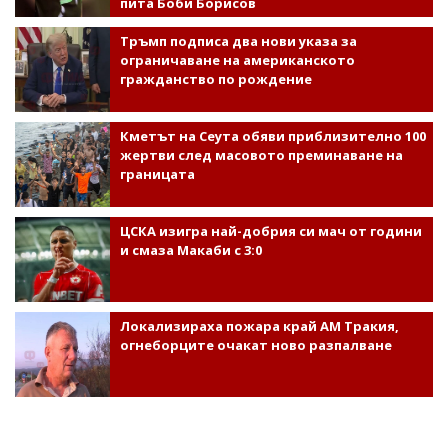
пита Боби Борисов
Тръмп подписа два нови указа за
ограничаване на американското
гражданство по рождение
Кметът на Сеута обяви приблизително 100
жертви след масовото преминаване на
границата
ЦСКА изигра най-добрия си мач от години
и смаза Макаби с 3:0
Локализираха пожара край АМ Тракия,
огнеборците очакат ново разпалване