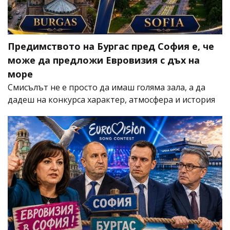
Предимството на Бургас пред София е, че
може да предложи Евровизия с дъх на
море
Смисълът не е просто да имаш голяма зала, а да
дадеш на конкурса характер, атмосфера и история