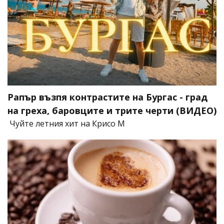
Рапър възпя контрастите на Бургас - град
на греха, баровците и трите черти (ВИДЕО)
Чуйте летния хит на Крисо М