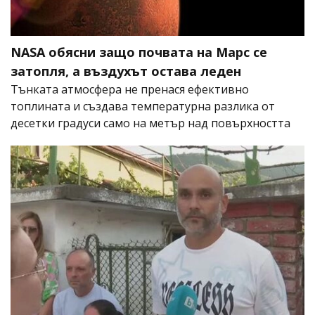
NASA обясни защо почвата на Марс се
затопля, а въздухът остава леден
Тънката атмосфера не пренася ефективно
топлината и създава температурна разлика от
десетки градуси само на метър над повърхността