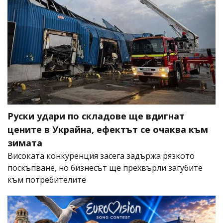
Руски удари по складове ще вдигнат
цените в Украйна, ефектът се очаква към
зимата
Високата конкуренция засега задържа рязкото
поскъпване, но бизнесът ще прехвърли загубите
към потребителите