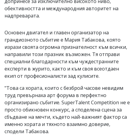
допринесе за изключително високото ниво,
обективността и международния авторитет на
надпреварата.
Основен двигател и главен организатор на
грандиозното събитие е Мария Табакова, която
изрази своята огромна признателност към всички,
направили този празник възможен. Тя отправи
специални благодарности към чуждестранните
експерти в журито, както и към своя всеотдаен
екип от професионалисти зад кулисите.
"Това са хората, които с безброй часове невидим
труд превърнаха арт форума в перфектно
организирано събитие. SuperTalent Competition не е
просто обикновен конкурс, а споделена сцена за
сбъдване на мечти, където най-важният фактор са
именно хората и тяхното взаимно доверие,
сподели Табакова.