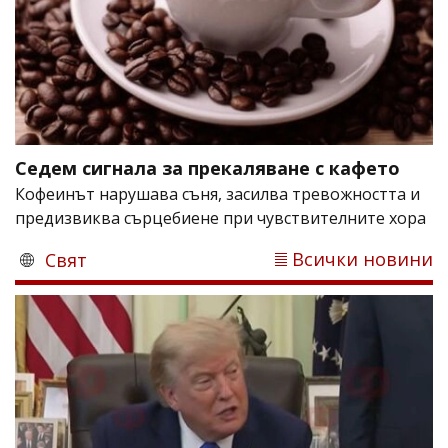
Седем сигнала за прекаляване с кафето
Кофеинът нарушава съня, засилва тревожността и
предизвиква сърцебиене при чувствителните хора
Всички новини
Свят