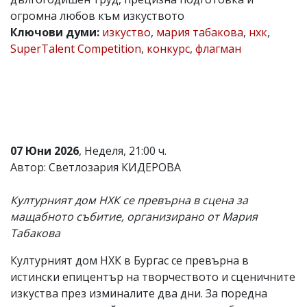
огромна любов към изкуството
Коментарите
под
Ключови думи:
изкуство
,
мария табакова
,
нхк
,
статиите
SuperTalent Competition
,
конкурс
,
флагман
се
въвеждат
от
читателите
и
редакцията
не
носи
07 Юни 2026
, Неделя, 21:00 ч.
отговорност
за
Автор: Светлозария КИДЕРОВА
тях!
Ако
Културният дом НХК се превърна в сцена за
откриете
обиден
мащабното събитие, организирано от Мария
за
Табакова
вас
коментар,
Културният дом НХК в Бургас се превърна в
моля
сигнализирайте
истински епицентър на творчеството и сценичните
ни!
изкуства през изминалите два дни. За поредна