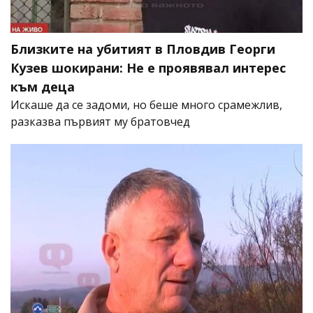
Близките на убитият в Пловдив Георги
Кузев шокирани: Не е проявявал интерес
към деца
Искаше да се задоми, но беше много срамежлив,
разказва първият му братовчед