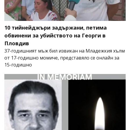
10 тийнейджъри задържани, петима
обвинени за убийството на Георги в
Пловдив
37-годишният мъж бил извикан на Младежкия хълм
от 17-годишно момиче, представяло се онлайн за
15-годишно