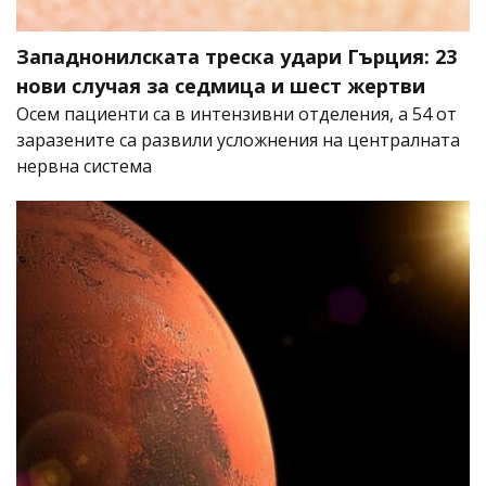
Западнонилската треска удари Гърция: 23
нови случая за седмица и шест жертви
Осем пациенти са в интензивни отделения, а 54 от
заразените са развили усложнения на централната
нервна система