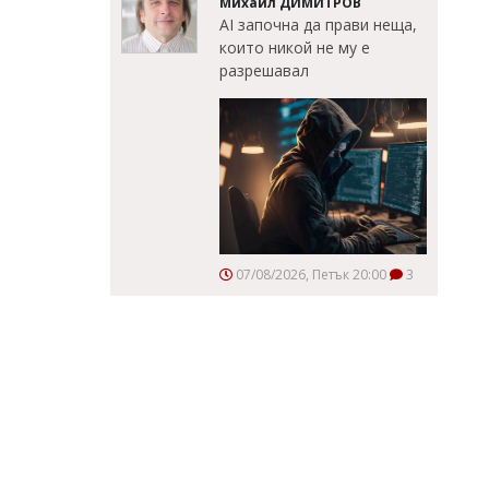
Михаил ДИМИТРОВ
AI започна да прави неща,
които никой не му е
разрешавал
07/08/2026, Петък 20:00
3