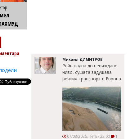
втор
Емел
МАХМУД
1
оментара
Михаил ДИМИТРОВ
Рейн падна до невиждано
подели
ниво, сушата задушава
речния транспорт в Европа
07/08/2026, Петък 22:00
1