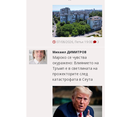
07/08/2026, Петък 19:00
3
Михаил ДИМИТРОВ
Мароко се чувства
окуражено: Влиянието на
Тръмп е в светлината на
прожекторите след
катастрофата в Сеута