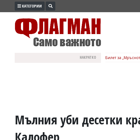
КАТЕГОРИИ
ПРОМО
ЗОНА
ИЗБОРИ
2026
ПРАКТИЧНО
НАКРАТКО
Билет за „Мръснот
КУЛТУРА
ЗДРАВЕ
ПОЛИТИКА
ОБЩИНИ
ОБЩЕСТВО
ЛАЙФСТАЙЛ
Мълния уби десетки кр
ВОЙНАТА
Калофер
В