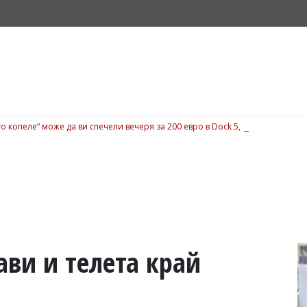
о копеле“ може да ви спечели вечеря за 200 евро в Dock 5, вижте подробн
ави и телета край