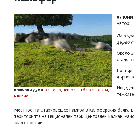
УКРАЙНА
СПОРТ
07 Юни 
РАЗСЛЕДВАНЕ
Автор: 
БИЗНЕС
По първ
ЮГ
дърво п
Около 3
Управители:
стадо в
Веселин
Василев,
По първ
email:
v.vasilev@flagman.bg
дърво п
Катя
Касабова,
Инциден
Ключови думи:
калофер
,
централен балкан
,
крави
,
еmail:
k.kassabova@flagman.bg
тежките
мълния
Главен
редактор:
Местността Старчовец се намира в Калоферския балкан, 
Иван
територията на Национален парк Централен Балкан. Райо
Колев,
животновъди.
email:
office@flagman.bg