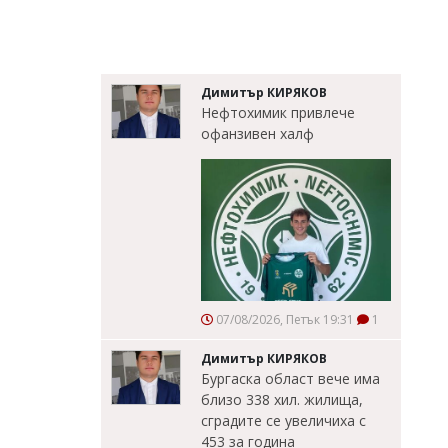
Димитър КИРЯКОВ
Нефтохимик привлече
офанзивен халф
07/08/2026, Петък 19:31
1
Димитър КИРЯКОВ
Бургаска област вече има
близо 338 хил. жилища,
сградите се увеличиха с
453 за година