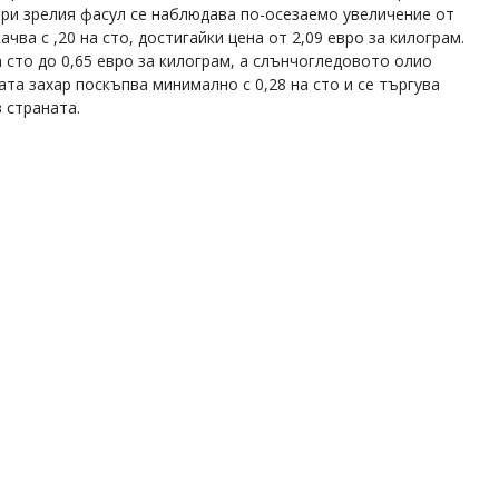
 при зрелия фасул се наблюдава по-осезаемо увеличение от
ачва с ,20 на сто, достигайки цена от 2,09 евро за килограм.
а сто до 0,65 евро за килограм, а слънчогледовото олио
лата захар поскъпва минимално с 0,28 на сто и се търгува
 страната.