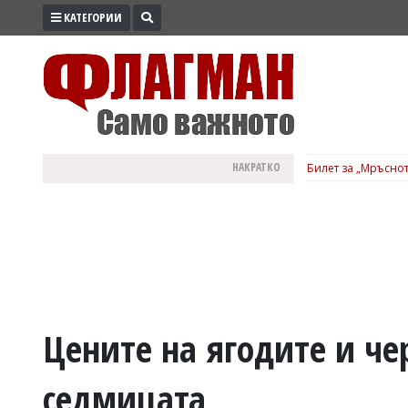
КАТЕГОРИИ
ПРОМО
ЗОНА
ИЗБОРИ
2026
ПРАКТИЧНО
НАКРАТКО
Билет за „Мръснот
КУЛТУРА
ЗДРАВЕ
ПОЛИТИКА
ОБЩИНИ
ОБЩЕСТВО
ЛАЙФСТАЙЛ
Цените на ягодите и ч
ВОЙНАТА
седмицата
В