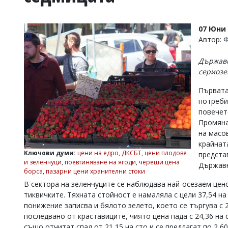
УКРАЙНА
СПОРТ
07 Юни 
РАЗСЛЕДВАНЕ
Автор: 
БИЗНЕС
Държавн
ЮГ
сериозе
Първата
Управители:
потреби
Веселин
Василев,
повечет
email:
Промяна
v.vasilev@flagman.bg
на масо
Катя
крайнат
Касабова,
Ключови думи:
цени на едро
,
ДКСБТ
,
цени плодове
предста
еmail:
k.kassabova@flagman.bg
и зеленчуци
,
поевтиняване на ягоди
,
череши цена
Държавн
борса
,
пазарни цени хранителни стоки
Главен
В сектора на зеленчуците се наблюдава най-осезаем цен
редактор:
Иван
тиквичките. Тяхната стойност е намаляла с цели 37,54 на
Колев,
понижение записва и бялото зелето, което се търгува с 29
email:
последвано от краставиците, чиято цена пада с 24,36 на 
office@flagman.bg
също отчитат спад от 21,15 на сто и се предлагат по 2,60