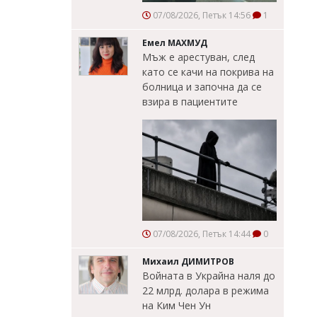
07/08/2026, Петък 14:56
1
Емел МАХМУД
Мъж е арестуван, след
като се качи на покрива на
болница и започна да се
взира в пациентите
07/08/2026, Петък 14:44
0
Михаил ДИМИТРОВ
Войната в Украйна наля до
22 млрд. долара в режима
на Ким Чен Ун