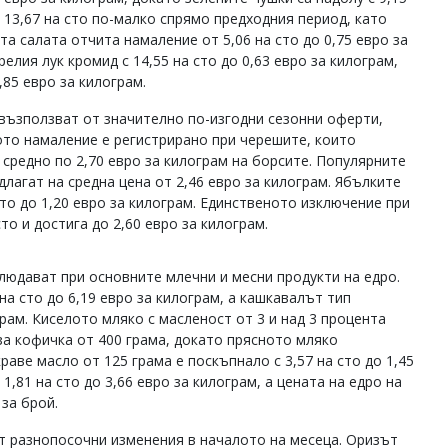
с 13,67 на сто по-малко спрямо предходния период, като
та салата отчита намаление от 5,06 на сто до 0,75 евро за
елия лук кромид с 14,55 на сто до 0,63 евро за килограм,
,85 евро за килограм.
възползват от значително по-изгодни сезонни оферти,
ото намаление е регистрирано при черешите, които
 средно по 2,70 евро за килограм на борсите. Популярните
едлагат на средна цена от 2,46 евро за килограм. Ябълките
сто до 1,20 евро за килограм. Единственото изключение при
то и достига до 2,60 евро за килограм.
юдават при основните млечни и месни продукти на едро.
на сто до 6,19 евро за килограм, а кашкавалът тип
грам. Киселото мляко с масленост от 3 и над 3 процента
 за кофичка от 400 грама, докато прясното мляко
краве масло от 125 грама е поскъпнало с 3,57 на сто до 1,45
,81 на сто до 3,66 евро за килограм, а цената на едро на
 за брой.
ат разнопосочни изменения в началото на месеца. Оризът