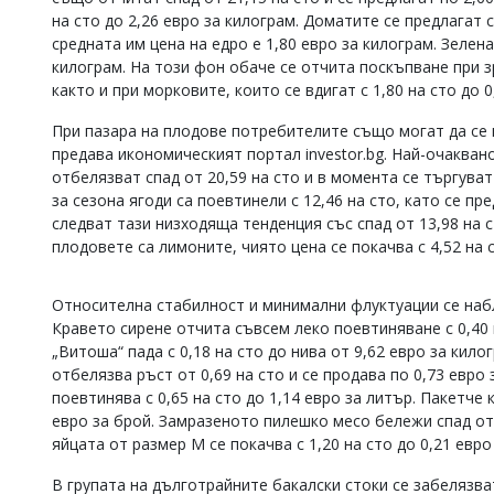
на сто до 2,26 евро за килограм. Доматите се предлагат 
Коментарите
средната им цена на едро е 1,80 евро за килограм. Зелена
под
статиите
килограм. На този фон обаче се отчита поскъпване при зр
се
както и при морковите, които се вдигат с 1,80 на сто до 0
въвеждат
от
При пазара на плодове потребителите също могат да се 
читателите
предава икономическият портал investor.bg. Най-очакван
и
отбелязват спад от 20,59 на сто и в момента се търгуват
редакцията
за сезона ягоди са поевтинели с 12,46 на сто, като се пр
не
носи
следват тази низходяща тенденция със спад от 13,98 на 
отговорност
плодовете са лимоните, чиято цена се покачва с 4,52 на с
за
тях!
Ако
Относителна стабилност и минимални флуктуации се набл
откриете
Кравето сирене отчита съвсем леко поевтиняване с 0,40 
обиден
„Витоша“ пада с 0,18 на сто до нива от 9,62 евро за кило
за
отбелязва ръст от 0,69 на сто и се продава по 0,73 евро
вас
поевтинява с 0,65 на сто до 1,14 евро за литър. Пакетче 
коментар,
евро за брой. Замразеното пилешко месо бележи спад от 1
моля
сигнализирайте
яйцата от размер М се покачва с 1,20 на сто до 0,21 евро
ни!
В групата на дълготрайните бакалски стоки се забелязв