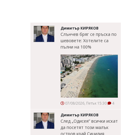
Димитър КИРЯКОВ
Слънчев бряг се пръска по
шевовете: Хотелите са
пълни на 100%
07/08/2026, Петък 15:30
4
Димитър КИРЯКОВ
След „Одисея“ всички искат
да посетят този малък
остров край Сицилия