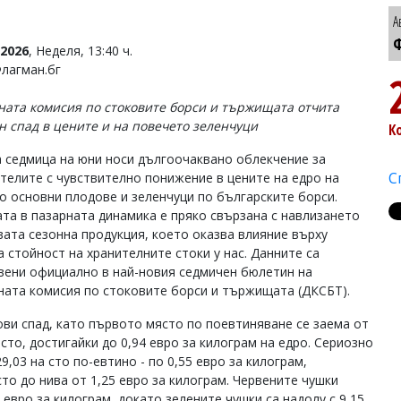
А
Ф
2026
, Неделя, 13:40 ч.
Флагман.бг
ата комисия по стоковите борси и тържищата отчита
н спад в цените и на повечето зеленчуци
К
 седмица на юни носи дългоочаквано облекчение за
С
телите с чувствително понижение в цените на едро на
о основни плодове и зеленчуци по българските борси.
та в пазарната динамика е пряко свързана с навлизането
вата сезонна продукция, което оказва влияние върху
а стойност на хранителните стоки у нас. Данните са
вени официално в най-новия седмичен бюлетин на
ата комисия по стоковите борси и тържищата (ДКСБТ).
ови спад, като първото място по поевтиняване се заема от
 сто, достигайки до 0,94 евро за килограм на едро. Сериозно
,03 на сто по-евтино - по 0,55 евро за килограм,
сто до нива от 1,25 евро за килограм. Червените чушки
 евро за килограм, докато зелените чушки са надолу с 9,15