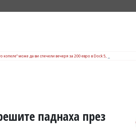
о копеле“ може да ви спечели вечеря за 200 евро в Dock 5, вижте подробн
ерешите паднаха през