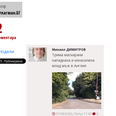
втор
лагман.БГ
2
оментара
Михаил ДИМИТРОВ
подели
Трима маскирани
нападнаха и изнасилиха
млад мъж в Англия
07/08/2026, Петък 17:00
0