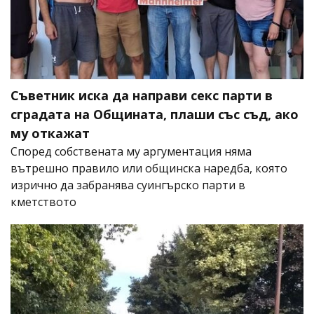
Съветник иска да направи секс парти в
сградата на Общината, плаши със съд, ако
му откажат
Според собствената му аргументация няма
вътрешно правило или общинска наредба, която
изрично да забранява суингърско парти в
кметството