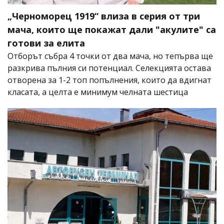
„Черноморец 1919“ влиза в серия от три
мача, които ще покажат дали "акулите" са
готови за елита
Отборът събра 4 точки от два мача, но тепърва ще
разкрива пълния си потенциал. Селекцията остава
отворена за 1-2 топ попълнения, които да вдигнат
класата, а целта е минимум челната шестица