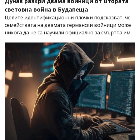
Дунав разкри двама войници от Втората
световна война в Будапеща
Целите идентификационни плочки подсказват, че
семействата на двамата германски войници може
никога да не са научили официално за смъртта им