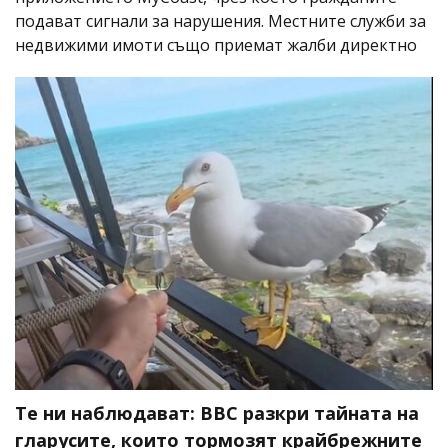
подават сигнали за нарушения. Местните служби за
недвижими имоти също приемат жалби директно
Те ни наблюдават: BBC разкри тайната на
гларусите, които тормозят крайбрежните