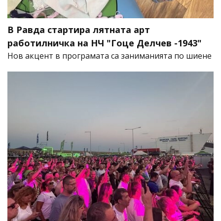
В Равда стартира лятната арт
работилничка на НЧ "Гоце Делчев -1943"
Нов акцент в програмата са заниманията по шиене