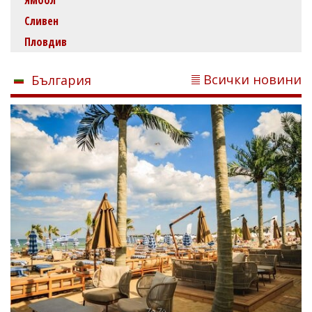
Сливен
Пловдив
Всички новини
България