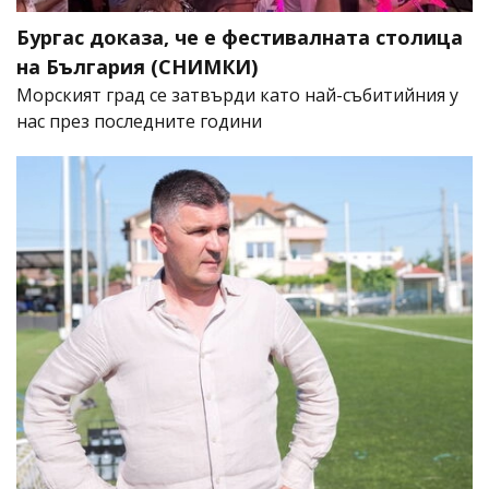
Бургас доказа, че е фестивалната столица
на България (СНИМКИ)
Морският град се затвърди като най-събитийния у
нас през последните години