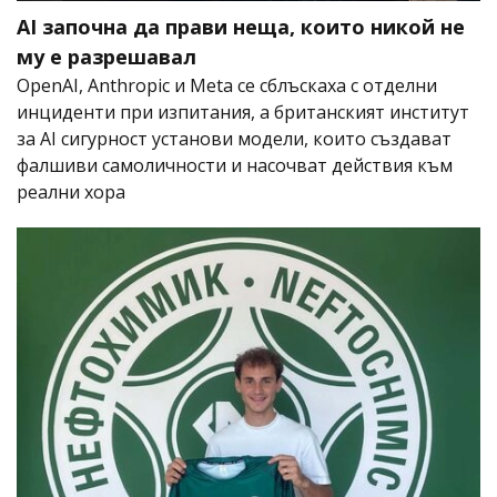
AI започна да прави неща, които никой не
му е разрешавал
OpenAI, Anthropic и Meta се сблъскаха с отделни
инциденти при изпитания, а британският институт
за AI сигурност установи модели, които създават
фалшиви самоличности и насочват действия към
реални хора