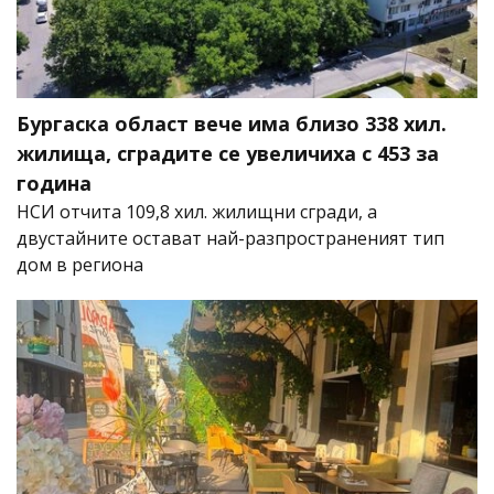
Бургаска област вече има близо 338 хил.
жилища, сградите се увеличиха с 453 за
година
НСИ отчита 109,8 хил. жилищни сгради, а
двустайните остават най-разпространеният тип
дом в региона