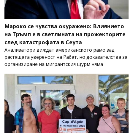
Мароко се чувства окуражено: Влиянието
на Тръмп е в светлината на прожекторите
след катастрофата в Сеута
Анализатори виждат американското рамо зад
растящата увереност на Рабат, но доказателства за
организиране на мигрантския щурм няма