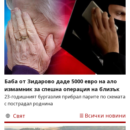
Баба от Зидарово даде 5000 евро на ало
измамник за спешна операция на близък
23-годишният бургазлия прибрал парите по схемата
с пострадал роднина
Всички новини
Свят