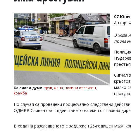
УКРАЙНА
СПОРТ
07 Юни 
РАЗСЛЕДВАНЕ
Автор: 
БИЗНЕС
В хода 
ЮГ
проявен
Полиция
Управители:
Пъдарев
Веселин
Василев,
престъп
email:
v.vasilev@flagman.bg
Сигнал з
Катя
кръстов
Касабова,
малко с
Ключови думи:
труп
,
жена
,
новини от сливен
,
еmail:
k.kassabova@flagman.bg
кражба
прокура
Главен
По случая са проведени процесуално-следствени действи
редактор:
ОДМВР-Сливен със съдействието на екип от Главна дире
Иван
Колев,
email:
В хода на разследването е задържан 26-годишен мъж, кр
office@flagman.bg