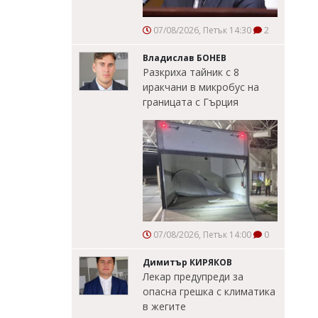
07/08/2026, Петък 14:30
2
Владислав БОНЕВ
Разкриха тайник с 8
иракчани в микробус на
границата с Гърция
07/08/2026, Петък 14:00
0
Димитър КИРЯКОВ
Лекар предупреди за
опасна грешка с климатика
в жегите