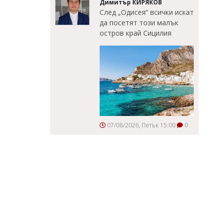
Димитър КИРЯКОВ
След „Одисея“ всички искат
да посетят този малък
остров край Сицилия
07/08/2026, Петък 15:00
0