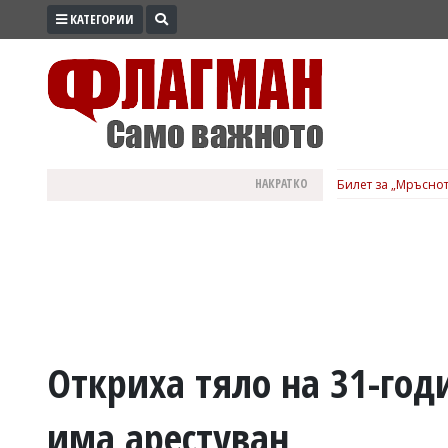
КАТЕГОРИИ
ПРОМО
ЗОНА
ИЗБОРИ
2026
ПРАКТИЧНО
НАКРАТКО
Билет за „Мръснот
КУЛТУРА
ЗДРАВЕ
ПОЛИТИКА
ОБЩИНИ
ОБЩЕСТВО
ЛАЙФСТАЙЛ
Откриха тяло на 31-год
ВОЙНАТА
има арестуван
В