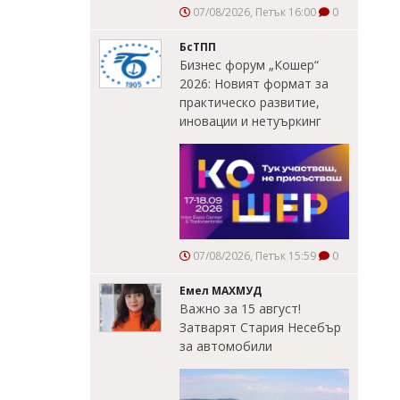
07/08/2026, Петък 16:00
0
БсТПП
Бизнес форум „Кошер“
2026: Новият формат за
практическо развитие,
иновации и нетуъркинг
07/08/2026, Петък 15:59
0
Емел МАХМУД
Важно за 15 август!
Затварят Стария Несебър
за автомобили