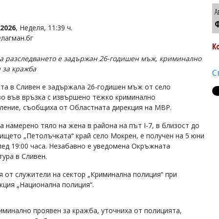
А
Ф
2026
, Неделя, 11:39 ч.
Флагман.бг
К
на разследването е задържан 26-годишен мъж, криминално
 за кражба
С
та в Сливен е задържала 26-годишен мъж от село
о във връзка с извършено тежко криминално
ление, съобщиха от Областната дирекция на МВР.
а намерено тяло на жена в района на път I-7, в близост до
ището „Петолъчката“ край село Мокрен, е получен на 5 юни
лед 19:00 часа. Незабавно е уведомена Окръжната
тура в Сливен.
я от служители на сектор „Криминална полиция“ при
кция „Национална полиция“.
иминално проявен за кражба, уточниха от полицията,