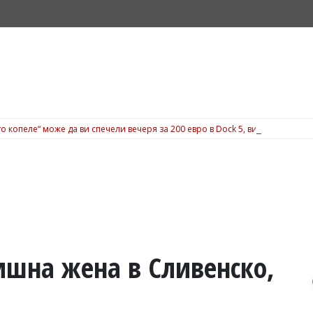
о копеле“ може да ви спечели вечеря за 200 евро в Dock 5, вижте подробн
ишна жена в Сливенско,