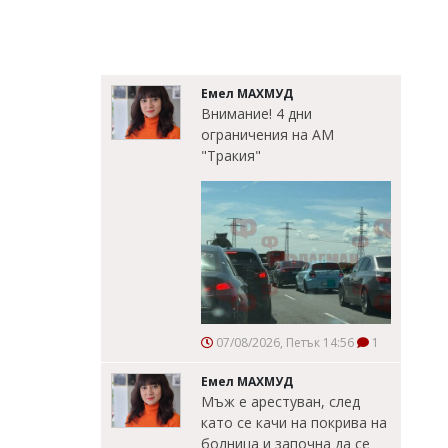
Емел МАХМУД
Внимание! 4 дни
ограничения на АМ
"Тракия"
07/08/2026, Петък 14:56
1
Емел МАХМУД
Мъж е арестуван, след
като се качи на покрива на
болница и започна да се