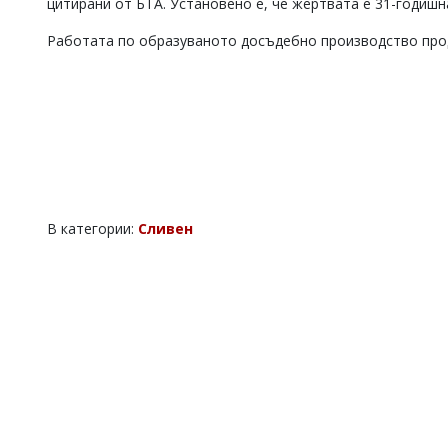
цитирани от БТА. Установено е, че жертвата е 31-годишн
Коментарите
под
Работата по образуваното досъдебно производство про
статиите
се
въвеждат
от
читателите
и
редакцията
не
носи
отговорност
В категории:
Сливен
за
тях!
Ако
откриете
обиден
за
вас
коментар,
моля
сигнализирайте
ни!