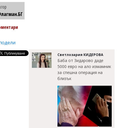
втор
лагман.БГ
оментари
подели
Светлозария КИДЕРОВА
Баба от Зидарово даде
5000 евро на ало измамник
за спешна операция на
близък