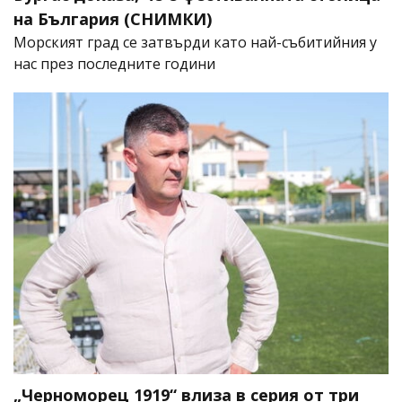
на България (СНИМКИ)
Морският град се затвърди като най-събитийния у
нас през последните години
„Черноморец 1919“ влиза в серия от три