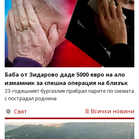
Баба от Зидарово даде 5000 евро на ало
измамник за спешна операция на близък
23-годишният бургазлия прибрал парите по схемата
с пострадал роднина
Всички новини
Свят