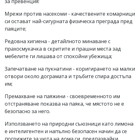
за превенция:
Мрежи против насекоми - качествените комарници
си остават най-сигурната физическа преграда пред
паяците;
Редовна хигиена - детайлното минаване с
прахосмукачка в скритите и прашни места зад
мебелите ги лишава от спокойни убежища;
Запечатване на пукнатини - коригирането на малки
отвори около дограмата и тръбите спира достъпа
им;
Премахване на паяжини - своевременното им
отстраняване показва на паяка, че мястото не е
безопасно за него.
Използването на природни съюзници като лимона
е интелигентен и напълно безопасен начин да се
погрижите за уюта на дома си, предпазвайки