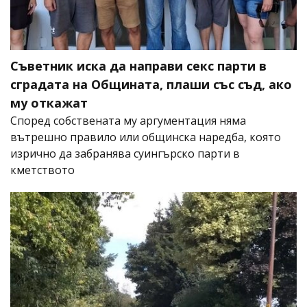
Съветник иска да направи секс парти в
сградата на Общината, плаши със съд, ако
му откажат
Според собствената му аргументация няма
вътрешно правило или общинска наредба, която
изрично да забранява суингърско парти в
кметството