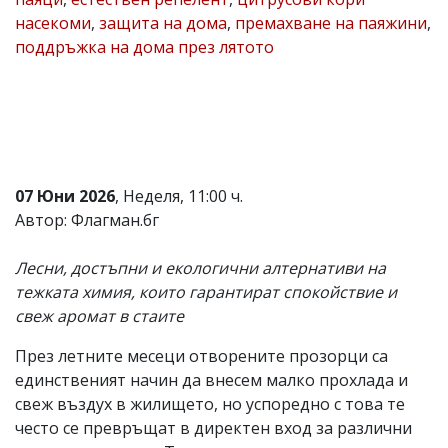
насекоми
,
защита на дома
,
премахване на паяжини
,
Коментарите
под
поддръжка на дома през лятото
статиите
се
въвеждат
от
читателите
и
редакцията
не
07 Юни 2026
, Неделя, 11:00 ч.
носи
Автор: Флагман.бг
отговорност
за
тях!
Лесни, достъпни и екологични алтернативи на
Ако
тежката химия, които гарантират спокойствие и
откриете
обиден
свеж аромат в стаите
за
вас
През летните месеци отворените прозорци са
коментар,
единственият начин да внесем малко прохлада и
моля
сигнализирайте
свеж въздух в жилището, но успоредно с това те
ни!
често се превръщат в директен вход за различни