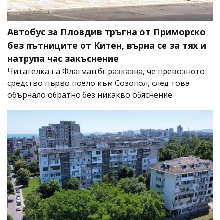
Автобус за Пловдив тръгна от Приморско
без пътниците от Китен, върна се за тях и
натрупа час закъснение
Читателка на Флагман.бг разказва, че превозното
средство първо поело към Созопол, след това
обърнало обратно без никакво обяснение