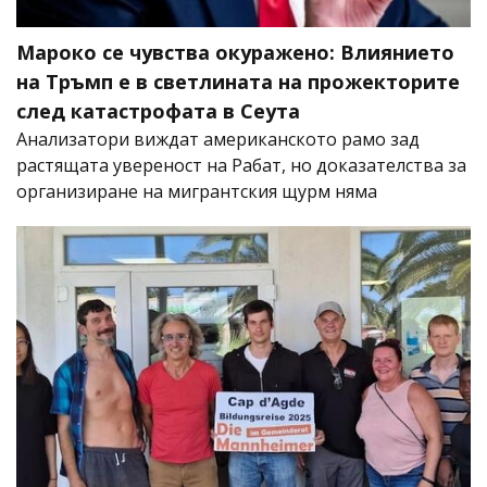
Мароко се чувства окуражено: Влиянието
на Тръмп е в светлината на прожекторите
след катастрофата в Сеута
Анализатори виждат американското рамо зад
растящата увереност на Рабат, но доказателства за
организиране на мигрантския щурм няма