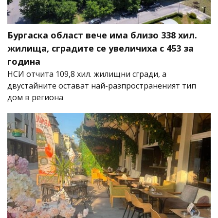
Бургаска област вече има близо 338 хил.
жилища, сградите се увеличиха с 453 за
година
НСИ отчита 109,8 хил. жилищни сгради, а
двустайните остават най-разпространеният тип
дом в региона