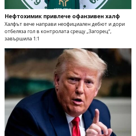
Нефтохимик привлече офанзивен халф
Халфът вече направи неофициален дебют и дори
отбеляза гол в контролата срещу „Загорец“,
завършила 1:1