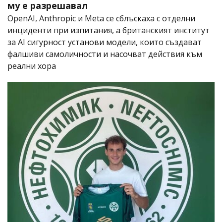
му е разрешавал
OpenAI, Anthropic и Meta се сблъскаха с отделни
инциденти при изпитания, а британският институт
за AI сигурност установи модели, които създават
фалшиви самоличности и насочват действия към
реални хора