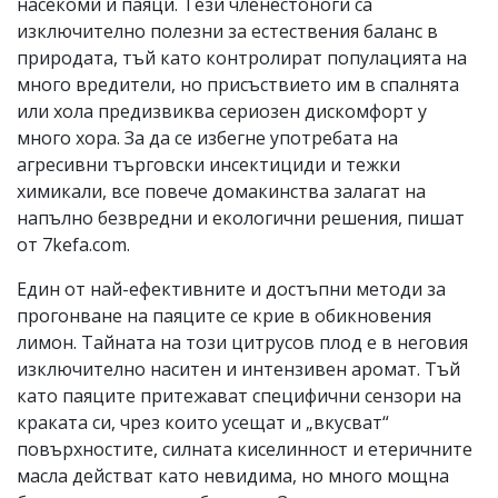
насекоми и паяци. Тези членестоноги са
изключително полезни за естествения баланс в
природата, тъй като контролират популацията на
много вредители, но присъствието им в спалнята
или хола предизвиква сериозен дискомфорт у
много хора. За да се избегне употребата на
агресивни търговски инсектициди и тежки
химикали, все повече домакинства залагат на
напълно безвредни и екологични решения, пишат
от 7kefa.com.
Един от най-ефективните и достъпни методи за
прогонване на паяците се крие в обикновения
лимон. Тайната на този цитрусов плод е в неговия
изключително наситен и интензивен аромат. Тъй
като паяците притежават специфични сензори на
краката си, чрез които усещат и „вкусват“
повърхностите, силната киселинност и етеричните
масла действат като невидима, но много мощна