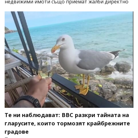
недвижими имоти също приемат жалби директно
Те ни наблюдават: BBC разкри тайната на
гларусите, които тормозят крайбрежните
градове