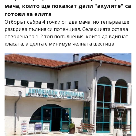
мача, които ще покажат дали "акулите" са
готови за елита
Отборът събра 4 точки от два мача, но тепърва ще
разкрива пълния си потенциал. Селекцията остава
отворена за 1-2 топ попълнения, които да вдигнат
класата, а целта е минимум челната шестица