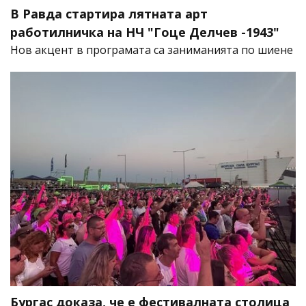
В Равда стартира лятната арт
работилничка на НЧ "Гоце Делчев -1943"
Нов акцент в програмата са заниманията по шиене
Бургас доказа, че е фестивалната столица