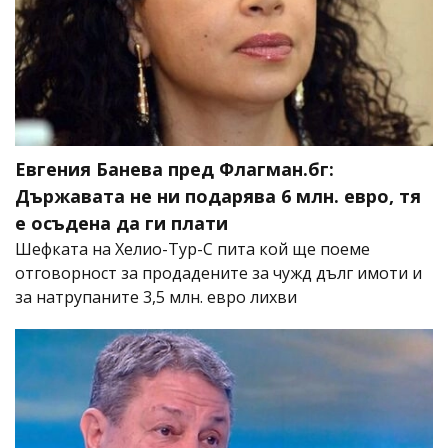
Евгения Банева пред Флагман.бг:
Държавата не ни подарява 6 млн. евро, тя
е осъдена да ги плати
Шефката на Хелио-Тур-С пита кой ще поеме
отговорност за продадените за чужд дълг имоти и
за натрупаните 3,5 млн. евро лихви