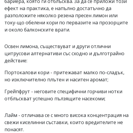
бариера, която ги отблъсква. За да се приложи този
ефект на практика, е напълно достатъчно да
разположите няколко резена пресен лимон или
току-що обелени кори по первазите на прозорците
и около балконските врати.
Освен лимона, съществуват и други отлични
цитрусови алтернативи със сходно и дълготрайно
действие:
Портокалови кори - притежават малко по-сладък,
но изключително плътен и наситен аромат;
Грейпфрут - неговите специфични горчиви нотки
отблъскват успешно пълзящите насекоми;
Лайм - отличава се с много висока концентрация на
свежи киселинни съставки, които вредителите не
понасят.