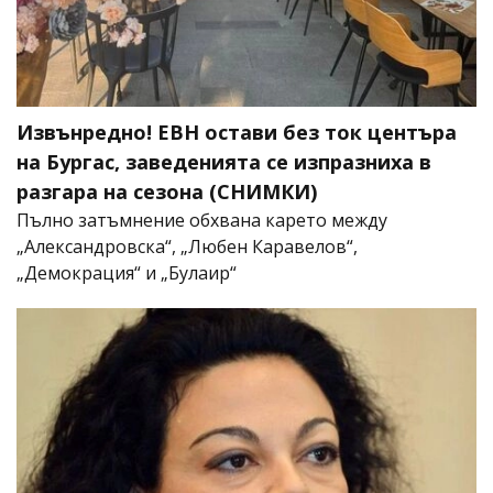
Извънредно! ЕВН остави без ток центъра
на Бургас, заведенията се изпразниха в
разгара на сезона (СНИМКИ)
Пълно затъмнение обхвана карето между
„Александровска“, „Любен Каравелов“,
„Демокрация“ и „Булаир“