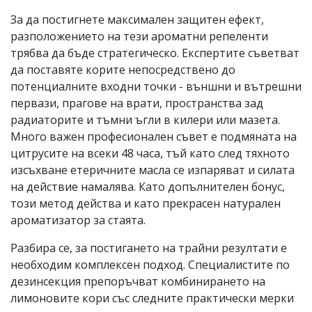
За да постигнете максимален защитен ефект,
разположението на тези ароматни репеленти
трябва да бъде стратегическо. Експертите съветват
да поставяте корите непосредствено до
потенциалните входни точки - външни и вътрешни
первази, прагове на врати, пространства зад
радиаторите и тъмни ъгли в килери или мазета.
Много важен професионален съвет е подмяната на
цитрусите на всеки 48 часа, тъй като след тяхното
изсъхване етеричните масла се изпаряват и силата
на действие намалява. Като допълнителен бонус,
този метод действа и като прекрасен натурален
ароматизатор за стаята.
Разбира се, за постигането на трайни резултати е
необходим комплексен подход. Специалистите по
дезинсекция препоръчват комбинирането на
лимоновите кори със следните практически мерки