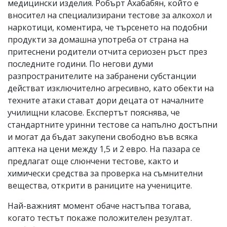
медицински изделия. Робърт Ахабабян, който е
вносител на специализирани тестове за алкохол и
наркотици, коментира, че търсенето на подобни
продукти за домашна употреба от страна на
притеснени родители отчита сериозен ръст през
последните години. По негови думи
разпространителите на забранени субстанции
действат изключително агресивно, като обекти на
техните атаки стават дори децата от началните
училищни класове. Експертът пояснява, че
стандартните уринни тестове са напълно достъпни
и могат да бъдат закупени свободно във всяка
аптека на цени между 1,5 и 2 евро. На пазара се
предлагат още слюнчени тестове, както и
химически средства за проверка на съмнителни
вещества, открити в раниците на учениците.
Най-важният момент обаче настъпва тогава,
когато тестът покаже положителен резултат.