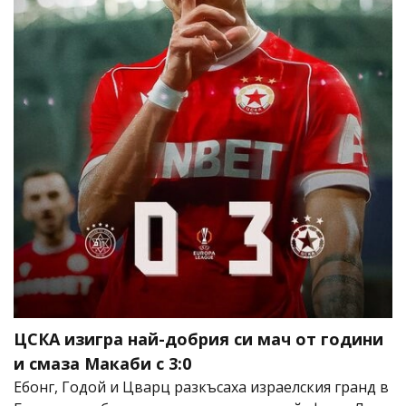
ЦСКА изигра най-добрия си мач от години
и смаза Макаби с 3:0
Ебонг, Годой и Цварц разкъсаха израелския гранд в