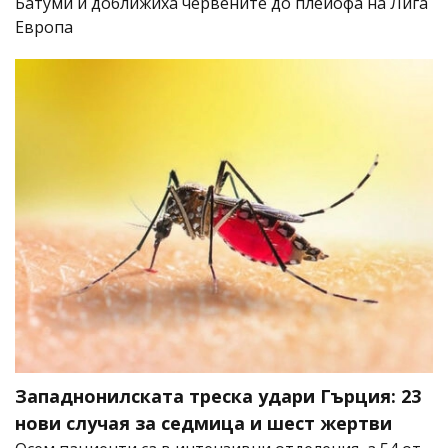
Батуми и доближиха червените до плейофа на Лига
Европа
Западнонилската треска удари Гърция: 23
нови случая за седмица и шест жертви