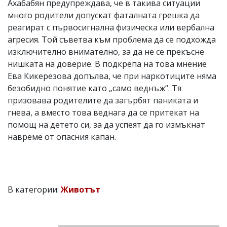
Ахабабян предупреждава, че в такива ситуации
много родители допускат фаталната грешка да
реагират с първосигнална физическа или вербална
агресия. Той съветва към проблема да се подхожда
изключително внимателно, за да не се прекъсне
нишката на доверие. В подкрепа на това мнение
Ева Кикерезова допълва, че при наркотиците няма
безобидно понятие като „само веднъж“. Тя
призовава родителите да загърбят паниката и
гнева, а вместо това веднага да се притекат на
помощ на детето си, за да успеят да го измъкнат
навреме от опасния капан.
В категории:
Животът