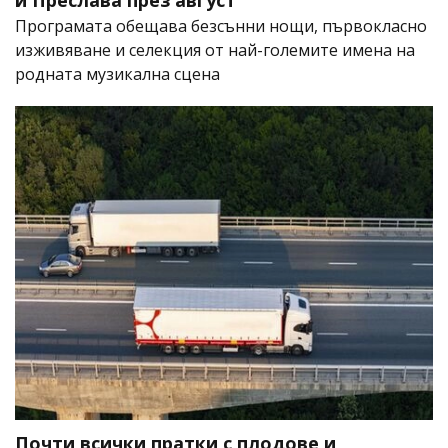
и Преслава през август
Програмата обещава безсънни нощи, първокласно
изживяване и селекция от най-големите имена на
родната музикална сцена
Почти всички пратки с плодове и