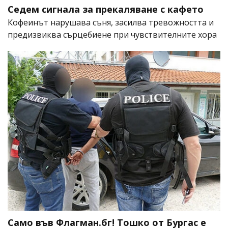
Седем сигнала за прекаляване с кафето
Кофеинът нарушава съня, засилва тревожността и
предизвиква сърцебиене при чувствителните хора
Само във Флагман.бг! Тошко от Бургас е