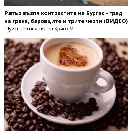
Рапър възпя контрастите на Бургас - град
на греха, баровците и трите черти (ВИДЕО)
Чуйте летния хит на Крисо М