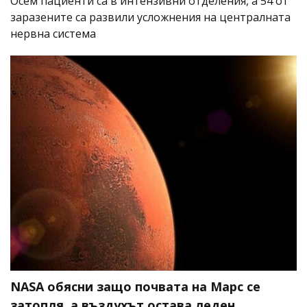
Осем пациенти са в интензивни отделения, а 54 от
заразените са развили усложнения на централната
нервна система
NASA обясни защо почвата на Марс се
затопля, а въздухът остава леден