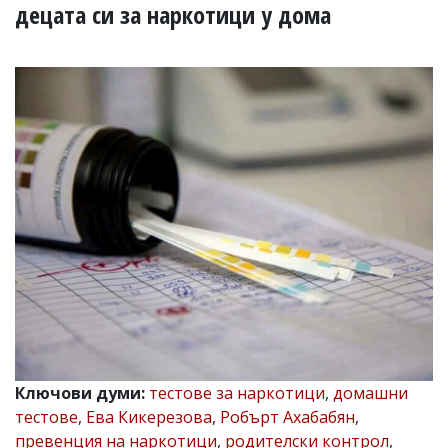
УКРАЙНА
децата си за наркотици у дома
СПОРТ
РАЗСЛЕДВАНЕ
БИЗНЕС
ЮГ
Управители:
Веселин
Василев,
email:
v.vasilev@flagman.bg
Катя
Касабова,
еmail:
k.kassabova@flagman.bg
Главен
редактор:
Иван
Ключови думи:
тестове за наркотици
,
домашни
Колев,
тестове
,
Ева Кикерезова
,
Робърт Ахабабян
,
email:
office@flagman.bg
превенция на наркотици
,
родителски контрол
,