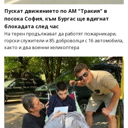
Пускат движението по АМ "Тракия" в
посока София, към Бургас ще вдигнат
блокадата след час
На терен продължават да работят пожарникари,
горски служители и 85 доброволци с 16 автомобила,
както и два военни хеликоптера