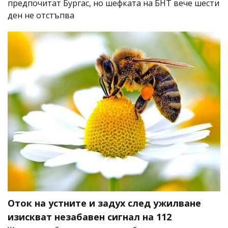
предпочитат Бургас, но шефката на БНТ вече шести
ден не отстъпва
Оток на устните и задух след ужилване
изискват незабавен сигнал на 112