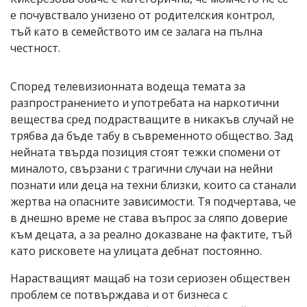
е почувствало унизено от родителския контрол,
тъй като в семейството им се залага на пълна
честност.
Според телевизионната водеща темата за
разпространението и употребата на наркотични
вещества сред подрастващите в никакъв случай не
трябва да бъде табу в съвременното общество. Зад
нейната твърда позиция стоят тежки спомени от
миналото, свързани с трагични случаи на нейни
познати или деца на техни близки, които са станали
жертва на опасните зависимости. Тя подчертава, че
в днешно време не става въпрос за сляпо доверие
към децата, а за реално доказване на фактите, тъй
като рисковете на улицата дебнат постоянно.
Нарастващият мащаб на този сериозен обществен
проблем се потвърждава и от бизнеса с