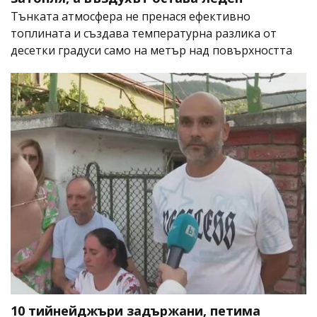
Тънката атмосфера не пренася ефективно
топлината и създава температурна разлика от
десетки градуси само на метър над повърхността
10 тийнейджъри задържани, петима