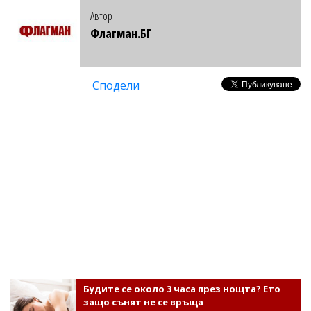
Автор
Флагман.БГ
Сподели
Будите се около 3 часа през нощта? Ето
защо сънят не се връща