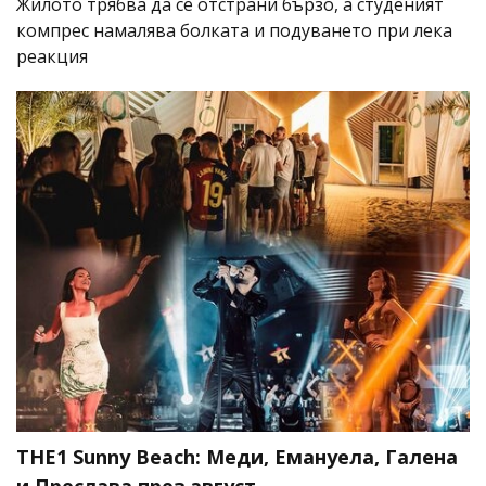
Жилото трябва да се отстрани бързо, а студеният
компрес намалява болката и подуването при лека
реакция
THE1 Sunny Beach: Меди, Емануела, Галена