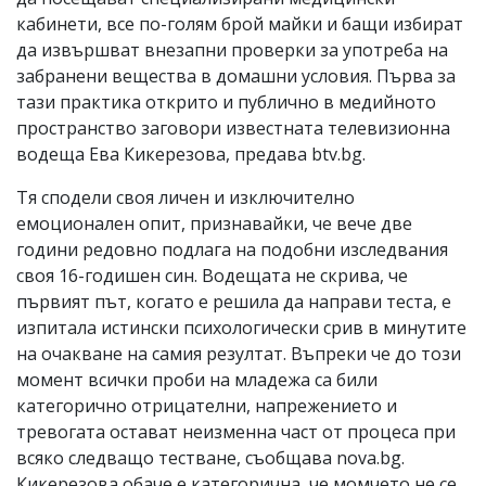
кабинети, все по-голям брой майки и бащи избират
да извършват внезапни проверки за употреба на
забранени вещества в домашни условия. Първа за
тази практика открито и публично в медийното
пространство заговори известната телевизионна
водеща Ева Кикерезова, предава btv.bg.
Тя сподели своя личен и изключително
емоционален опит, признавайки, че вече две
години редовно подлага на подобни изследвания
своя 16-годишен син. Водещата не скрива, че
първият път, когато е решила да направи теста, е
изпитала истински психологически срив в минутите
на очакване на самия резултат. Въпреки че до този
момент всички проби на младежа са били
категорично отрицателни, напрежението и
тревогата остават неизменна част от процеса при
всяко следващо тестване, съобщава nova.bg.
Кикерезова обаче е категорична, че момчето не се