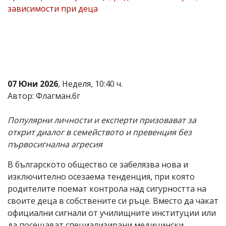
зависимости при деца
Коментарите
под
статиите
се
въвеждат
от
читателите
и
07 Юни 2026
, Неделя, 10:40 ч.
редакцията
не
Автор: Флагман.бг
носи
отговорност
Популярни личности и експерти призовават за
за
тях!
открит диалог в семейството и превенция без
Ако
първосигнална агресия
откриете
обиден
В българското общество се забелязва нова и
за
вас
изключително осезаема тенденция, при която
коментар,
родителите поемат контрола над сигурността на
моля
своите деца в собствените си ръце. Вместо да чакат
сигнализирайте
ни!
официални сигнали от училищните институции или
да посещават специализирани медицински