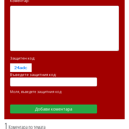
Коментар:
Защитен код:
Въведете защитния код:
Моля, въведете защитния код
1
Коментара по темата