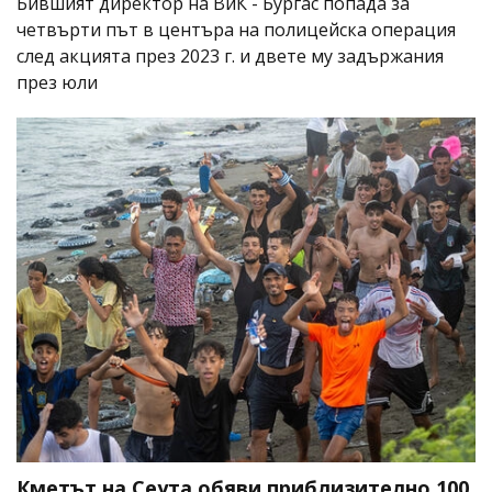
Бившият директор на ВиК - Бургас попада за
четвърти път в центъра на полицейска операция
след акцията през 2023 г. и двете му задържания
през юли
Кметът на Сеута обяви приблизително 100