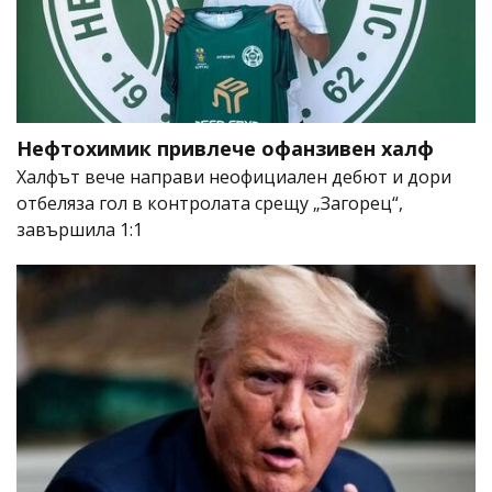
Нефтохимик привлече офанзивен халф
Халфът вече направи неофициален дебют и дори
отбеляза гол в контролата срещу „Загорец“,
завършила 1:1