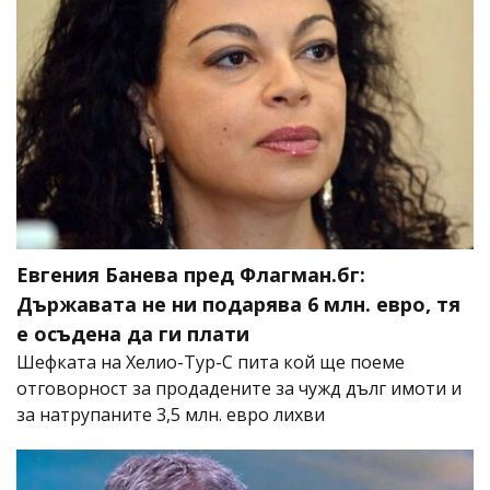
Евгения Банева пред Флагман.бг:
Държавата не ни подарява 6 млн. евро, тя
е осъдена да ги плати
Шефката на Хелио-Тур-С пита кой ще поеме
отговорност за продадените за чужд дълг имоти и
за натрупаните 3,5 млн. евро лихви