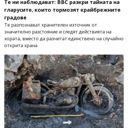
Те ни наблюдават: BBC разкри тайната на
гларусите, които тормозят крайбрежните
градове
Те разпознават хранителен източник от
значително разстояние и следят действията на
хората, вместо да разчитат единствено на случайно
открита храна