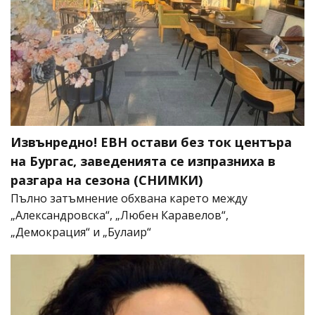
Извънредно! ЕВН остави без ток центъра
на Бургас, заведенията се изпразниха в
разгара на сезона (СНИМКИ)
Пълно затъмнение обхвана карето между
„Александровска“, „Любен Каравелов“,
„Демокрация“ и „Булаир“