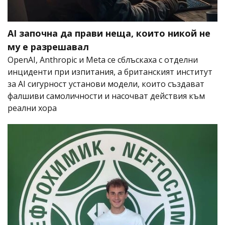
AI започна да прави неща, които никой не
му е разрешавал
OpenAI, Anthropic и Meta се сблъскаха с отделни
инциденти при изпитания, а британският институт
за AI сигурност установи модели, които създават
фалшиви самоличности и насочват действия към
реални хора