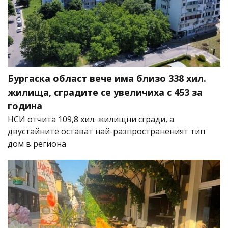
Бургаска област вече има близо 338 хил.
жилища, сградите се увеличиха с 453 за
година
НСИ отчита 109,8 хил. жилищни сгради, а
двустайните остават най-разпространеният тип
дом в региона