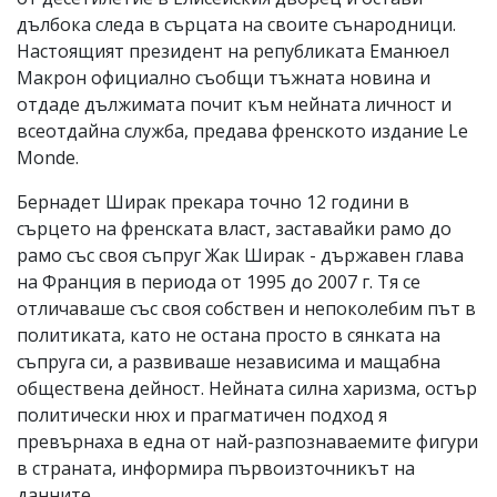
дълбока следа в сърцата на своите сънародници.
Настоящият президент на републиката Еманюел
Макрон официално съобщи тъжната новина и
отдаде дължимата почит към нейната личност и
всеотдайна служба, предава френското издание Le
Monde.
Бернадет Ширак прекара точно 12 години в
сърцето на френската власт, заставайки рамо до
рамо със своя съпруг Жак Ширак - държавен глава
на Франция в периода от 1995 до 2007 г. Тя се
отличаваше със своя собствен и непоколебим път в
политиката, като не остана просто в сянката на
съпруга си, а развиваше независима и мащабна
обществена дейност. Нейната силна харизма, остър
политически нюх и прагматичен подход я
превърнаха в една от най-разпознаваемите фигури
в страната, информира първоизточникът на
данните.