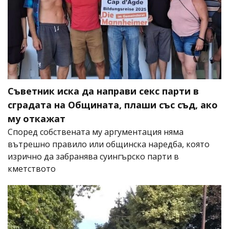
Съветник иска да направи секс парти в
сградата на Общината, плаши със съд, ако
му откажат
Според собствената му аргументация няма
вътрешно правило или общинска наредба, която
изрично да забранява суингърско парти в
кметството