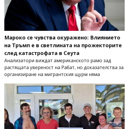
Мароко се чувства окуражено: Влиянието
на Тръмп е в светлината на прожекторите
след катастрофата в Сеута
Анализатори виждат американското рамо зад
растящата увереност на Рабат, но доказателства за
организиране на мигрантския щурм няма