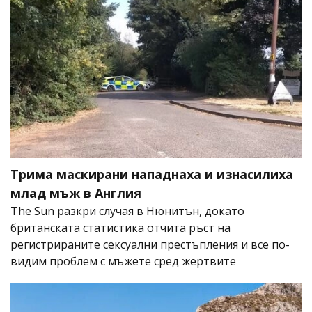
Трима маскирани нападнаха и изнасилиха
млад мъж в Англия
The Sun разкри случая в Нюнитън, докато
британската статистика отчита ръст на
регистрираните сексуални престъпления и все по-
видим проблем с мъжете сред жертвите