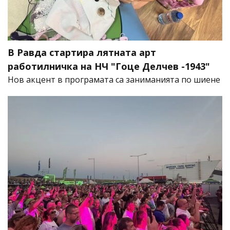
В Равда стартира лятната арт
работилничка на НЧ "Гоце Делчев -1943"
Нов акцент в програмата са заниманията по шиене