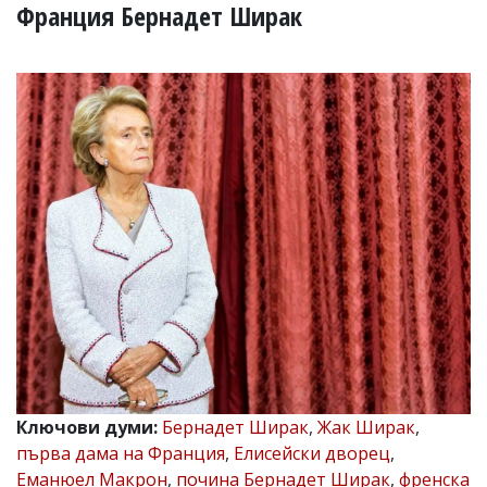
УКРАЙНА
Франция Бернадет Ширак
СПОРТ
РАЗСЛЕДВАНЕ
БИЗНЕС
ЮГ
Управители:
Веселин
Василев,
email:
v.vasilev@flagman.bg
Катя
Касабова,
еmail:
k.kassabova@flagman.bg
Главен
редактор:
Иван
Ключови думи:
Бернадет Ширак
,
Жак Ширак
,
Колев,
първа дама на Франция
,
Елисейски дворец
,
email:
office@flagman.bg
Еманюел Макрон
,
почина Бернадет Ширак
,
френска