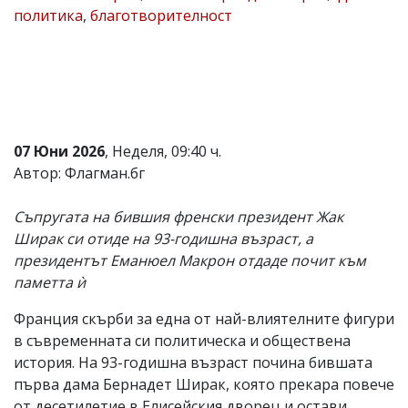
политика
,
благотворителност
Коментарите
под
статиите
се
въвеждат
от
читателите
и
07 Юни 2026
, Неделя, 09:40 ч.
редакцията
не
Автор: Флагман.бг
носи
отговорност
Съпругата на бившия френски президент Жак
за
тях!
Ширак си отиде на 93-годишна възраст, а
Ако
президентът Еманюел Макрон отдаде почит към
откриете
паметта ѝ
обиден
за
вас
Франция скърби за една от най-влиятелните фигури
коментар,
в съвременната си политическа и обществена
моля
история. На 93-годишна възраст почина бившата
сигнализирайте
ни!
първа дама Бернадет Ширак, която прекара повече
от десетилетие в Елисейския дворец и остави