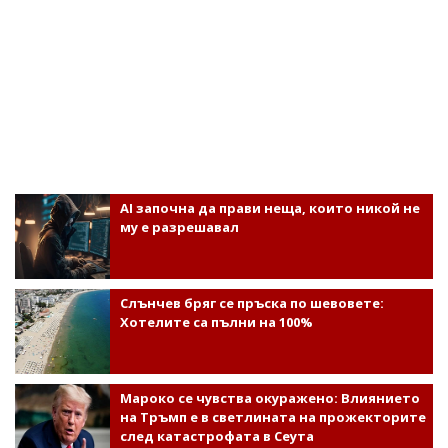
AI започна да прави неща, които никой не
му е разрешавал
Слънчев бряг се пръска по шевовете:
Хотелите са пълни на 100%
Мароко се чувства окуражено: Влиянието
на Тръмп е в светлината на прожекторите
след катастрофата в Сеута