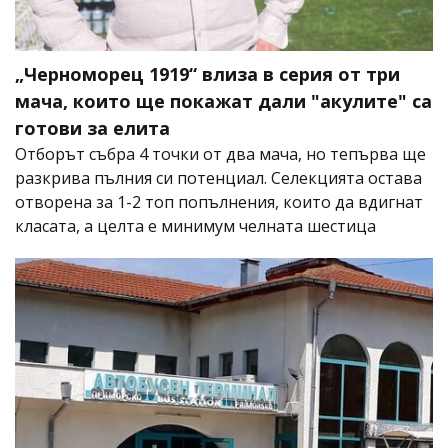
„Черноморец 1919“ влиза в серия от три
мача, които ще покажат дали "акулите" са
готови за елита
Отборът събра 4 точки от два мача, но тепърва ще
разкрива пълния си потенциал. Селекцията остава
отворена за 1-2 топ попълнения, които да вдигнат
класата, а целта е минимум челната шестица