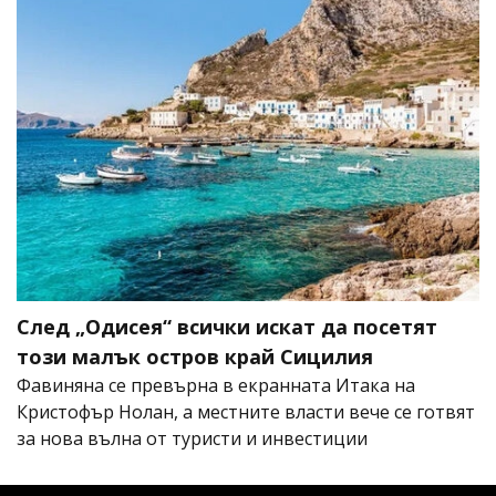
След „Одисея“ всички искат да посетят
този малък остров край Сицилия
Фавиняна се превърна в екранната Итака на
Кристофър Нолан, а местните власти вече се готвят
за нова вълна от туристи и инвестиции