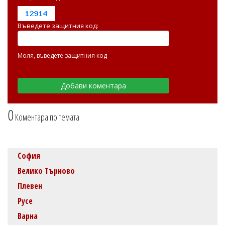
Въведете защитния код:
Моля, въведете защитния код
0
Коментара по темата
София
Велико Търново
Плевен
Русе
Варна