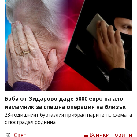
Баба от Зидарово даде 5000 евро на ало
измамник за спешна операция на близък
23-годишният бургазлия прибрал парите по схемата
с пострадал роднина
Всички новини
Свят