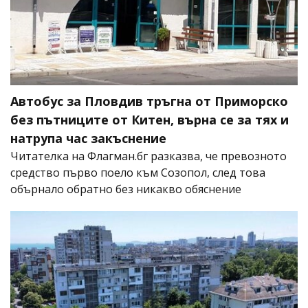
Автобус за Пловдив тръгна от Приморско
без пътниците от Китен, върна се за тях и
натрупа час закъснение
Читателка на Флагман.бг разказва, че превозното
средство първо поело към Созопол, след това
обърнало обратно без никакво обяснение