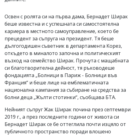
Освен с ролята си на първа дама, Бернадет Ширак
беше известна и с успешната си самостоятелна
кариера в местното самоуправление, което бе
прецедент за съпруга на президент. Тя беше
дългогодишен съветник в департамента Корез,
откъдето в миналото започна и политическият
възход на семейство Ширак. Прочута с мащабната
си благотворителна дейност, тя ръководеше
фондацията „Болници в Париж - Болници във
Франция“ и беше лице на емблематичната
национална кампания за събиране на средства за
болни деца „Жълти стотинки“, съобщава БТА.
Нейният съпруг Жак Ширак почина през септември
2019 г., а през последните години от живота си
Бернадет Ширак се бе оттеглила почти изцяло от
публичното пространство поради влошено