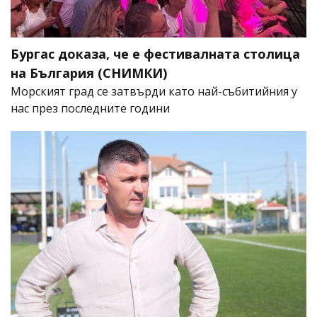
Бургас доказа, че е фестивалната столица
на България (СНИМКИ)
Морският град се затвърди като най-събитийния у
нас през последните години